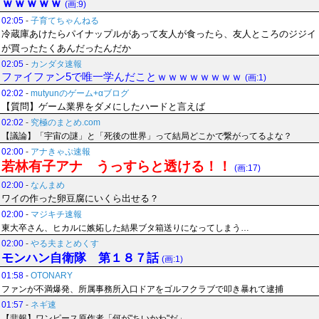
ｗｗｗｗｗ
(画:9)
02:05
-
子育てちゃんねる
冷蔵庫あけたらパイナップルがあって友人が食ったら、友人ところのジジイ
が買ったたくあんだったんだか
02:05
-
カンダタ速報
ファイファン5で唯一学んだことｗｗｗｗｗｗｗｗ
(画:1)
02:02
-
mutyunのゲーム+αブログ
【質問】ゲーム業界をダメにしたハードと言えば
02:02
-
究極のまとめ.com
【議論】「宇宙の謎」と「死後の世界」って結局どこかで繋がってるよな？
02:00
-
アナきゃぷ速報
若林有子アナ うっすらと透ける！！
(画:17)
02:00
-
なんまめ
ワイの作った卵豆腐にいくら出せる？
02:00
-
マジキチ速報
東大卒さん、ヒカルに嫉妬した結果ブタ箱送りになってしまう…
02:00
-
やる夫まとめくす
モンハン自衛隊 第１８７話
(画:1)
01:58
-
OTONARY
ファンが不満爆発、所属事務所入口ドアをゴルフクラブで叩き暴れて逮捕
01:57
-
ネギ速
【悲報】ワンピース原作者「何が"ちいかわ"だ」