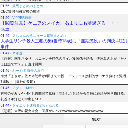
01:56
-
競馬まとめのまとめ
CBC賞 枠順確定後の展望
01:50
-
VIPPER速報
【閲覧注意】ケニアのスイカ、あまりにも薄過ぎる・・・
(画:2)
01:49
-
２ちゃんねるニュース超速まとめ＋
大学生リンチ殺人主犯の男(当時18歳)に「無期懲役」の判決 #江別
事件
01:47
-
ネギ速
【悲報】国生さゆり、おニャン子時代のライバル関係を語る 伊達みきおが「たと
えば誰です？」と直球質問
01:46
-
わーすぽ 海外の反応
海外「まさか」佐々木朗希が6回まで力投！ドジャースは劇的サヨナラ負けで泥沼
7連敗！（海外の反応）
01:45
-
アダルトMeta
有村のぞみ 3P・4P 乳首開発で覚醒！勃起した乳頭から全身に絶頂が突き抜ける、
乳首イキ汗だく中出しSEX
01:44
-
ダイエット速報＠2ちゃんねる
【悲報】大阪の花火大会、民度がレベチwwwwwwwwwwwwwwww
NEXT