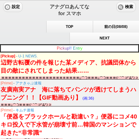
アナグロあんてな
設定
検索
for スマホ
TOP
前の日(08/08)
NEXT
P
i
c
k
u
p
!
!
E
n
t
r
y
[Pickup]
-
U-1 NEWS.
辺野古転覆の件を報じた某メディア、抗議団体から
目の敵にされてしまった結果……
[Prime]
-
アナきゃぷ速報
友廣南実アナ 海に落ちてパンツが透けてしまうハ
プニング！！【GIF動画あり】
(画:36)
[Prime]
-
キムチ速報
「便器をブラックホールと勘違い？」便器にコメ40
キロ投入で下水管が崩壊寸前…韓国のマンションで
起きた“非常識”