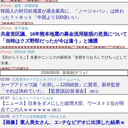
[Prime]
-
厳選！韓国情報
韓国人の対日好感度が過去最高に、「ノージャパン」は終わ
った？＝ネット「中国より100倍いい」
[Prime]
-
保守速報
共産党区議、16年熊本地震の募金流用疑惑の党員について
「当時はクズ野郎だったが今は違う」と擁護
[Prime]
-
BREAK TIME
【目からうろこ】生姜やニンニクの保存法「全部すりおろしてぴちっとして
冷凍」
2026/08/09 - 新着順(デフォ)
02:09
-
広島東洋カープまとめブログ | かーぷぶーん
カープアドゥワ誠『火消し→12回続投』に賛否。新井監督
「それは決めていた」【監督談話/反省会】
(画:1)
02:07
-
あじあニュースちゃんねる
【ニュース】日本をダメにした総理大臣、ワースト１位が同
点でこの人ｗｗｗｗｗｗ
(画:1)
02:05
-
女子アナお宝画像速報－5chまとめ
【画像】素人美女さん、エ○チなビデオに出演した結果ｗ