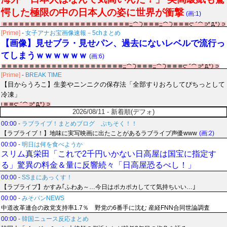
愕した極限の中の日本人の姿に世界が衝撃
(画:1)
[Prime]
-
女子アナお宝画像速報－5chまとめ
【画像】見せブラ・見せパン、過去にないレベルで流行っ
てしまうｗｗｗｗｗｗ
(画:6)
[Prime]
-
BREAK TIME
【目からうろこ】生姜やニンニクの保存法「全部すりおろしてぴちっとして
冷凍」
2026/08/11 - 新着順(デフォ)
00:00
-
ラブライブ！まとめブログ ぷちそく！！
【ラブライブ！】地味に実写映画に出たことがあるラブライブ声優www
(画:2)
00:00
-
明日は何を食べようか
スリム真栄田「これで2千円いかない日高屋は国宝に指定す
る」驚異の料金＆量に反響続々「日高屋恐るべし！」
00:00
-
SSまにあっくす！
【ラブライブ】かすみ｢ふわあ～…今日はポカポカしてて気持ちいい…｣
00:00
-
みそパンNEWS
中道改革連合の政党支持率1.7％ 野党の6番手に沈む 産経FNN合同世論調査
00:00
-
韓国ニュース反応まとめ