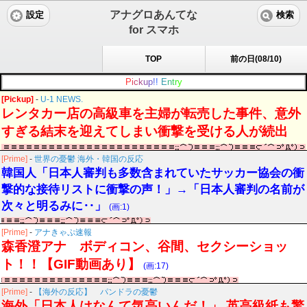
アナグロあんてな
設定
検索
for スマホ
TOP
前の日(08/10)
P
i
c
k
u
p
!
!
E
n
t
r
y
[Pickup]
-
U-1 NEWS.
レンタカー店の高級車を主婦が転売した事件、意外
すぎる結末を迎えてしまい衝撃を受ける人が続出
[Prime]
-
世界の憂鬱 海外・韓国の反応
韓国人「日本人審判も多数含まれていたサッカー協会の衝
撃的な接待リストに衝撃の声！」→「日本人審判の名前が
次々と明るみに‥」
(画:1)
[Prime]
-
アナきゃぷ速報
森香澄アナ ボディコン、谷間、セクシーショッ
ト！！【GIF動画あり】
(画:17)
[Prime]
-
【海外の反応】 パンドラの憂鬱
海外「日本人はなんて気高いんだ！」 英高級紙も驚