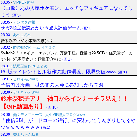
08:05
-
VIPPER速報
【画像】あの人気ポケモン、エッチなフィギュアになってし
まう
(画:5)
08:05
-
カンダタ速報
サガ2秘宝伝説とかいう過大評価ゲーム
(画:1)
08:03
-
あのころの
夏休みのラジオ体操の思ひ出
08:02
-
mutyunのゲーム+αブログ
Switch2『ファイアーエムブレム 万紫千紅』容量は29.5GB！任天堂ゲーま
でｽﾄﾚｰｼﾞ馬鹿食いで容量圧迫堂に
(画:1)
08:01
-
汎用型自作PCまとめ
PC版サイレントヒル新作の動作環境、限界突破www
(画:1)
08:01
-
ヒロイモノ中毒
子供向け漫画、謎の闇の大会に参加しがち問題
08:00
-
アナきゃぷ速報
鈴木奈穂子アナ 袖口からインナーチラ見え！！
【GIF動画あり】
(画:18)
08:00
-
働くモノニュース : 人生VIP職人ブログwww
「住信SBI」が「ドコモの銀行」に変わってうんざりしてるや
つｗｗｗｗｗｗｗ
(画:1)
08:00
-
登山ちゃんねる