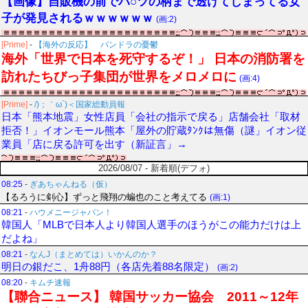
【画像】自販機の前でパ○ツの柄まで透けてしまってる女
子が発見されるｗｗｗｗｗｗ
(画:2)
[Prime]
-
【海外の反応】 パンドラの憂鬱
海外「世界で日本を死守するぞ！」 日本の消防署を
訪れたちびっ子集団が世界をメロメロに
(画:4)
[Prime]
-
/)；｀ω´)＜国家総動員報
日本「熊本地震」女性店員「会社の指示で戻る」店舗会社「取材
拒否！」イオンモール熊本「屋外の貯蔵ﾀﾝｸは無傷（謎」イオン従
業員「店に戻る許可を出す（新証言」→
2026/08/07 - 新着順(デフォ)
08:25
-
ぎあちゃんねる（仮）
【るろうに剣心】ずっと飛翔の蝙也のこと考えてる
(画:1)
08:21
-
ハウメニージャパン！
韓国人「MLBで日本人より韓国人選手のほうがこの能力だけは上
だよね」
08:21
-
なんJ（まとめては）いかんのか？
明日の銀だこ、1舟88円（各店先着88名限定）
(画:2)
08:20
-
キムチ速報
【聯合ニュース】 韓国サッカー協会 2011～12年