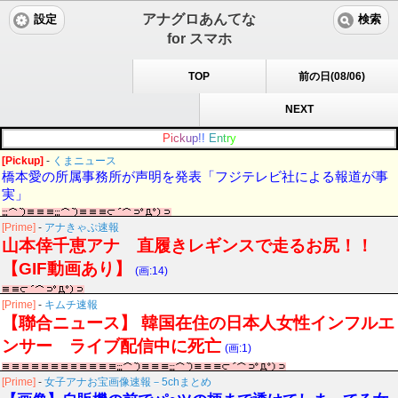
アナグロあんてな
設定
検索
for スマホ
TOP
前の日(08/06)
NEXT
P
i
c
k
u
p
!
!
E
n
t
r
y
[Pickup]
-
くまニュース
橋本愛の所属事務所が声明を発表「フジテレビ社による報道が事
実」
[Prime]
-
アナきゃぷ速報
山本倖千恵アナ 直履きレギンスで走るお尻！！
【GIF動画あり】
(画:14)
[Prime]
-
キムチ速報
【聯合ニュース】 韓国在住の日本人女性インフルエ
ンサー ライブ配信中に死亡
(画:1)
[Prime]
-
女子アナお宝画像速報－5chまとめ