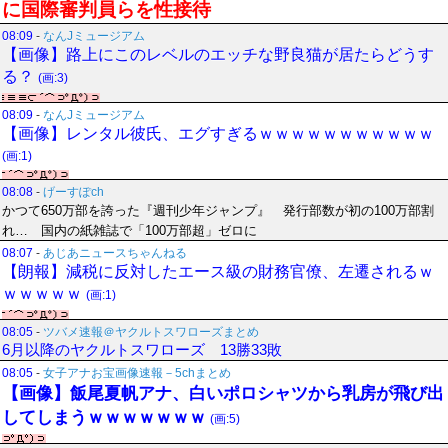
に国際審判員らを性接待
08:09
-
なんJミュージアム
【画像】路上にこのレベルのエッチな野良猫が居たらどうす
る？
(画:3)
08:09
-
なんJミュージアム
【画像】レンタル彼氏、エグすぎるｗｗｗｗｗｗｗｗｗｗｗ
(画:1)
08:08
-
げーすぽch
かつて650万部を誇った『週刊少年ジャンプ』 発行部数が初の100万部割
れ… 国内の紙雑誌で「100万部超」ゼロに
08:07
-
あじあニュースちゃんねる
【朗報】減税に反対したエース級の財務官僚、左遷されるｗ
ｗｗｗｗｗ
(画:1)
08:05
-
ツバメ速報＠ヤクルトスワローズまとめ
6月以降のヤクルトスワローズ 13勝33敗
08:05
-
女子アナお宝画像速報－5chまとめ
【画像】飯尾夏帆アナ、白いポロシャツから乳房が飛び出
してしまうｗｗｗｗｗｗｗ
(画:5)