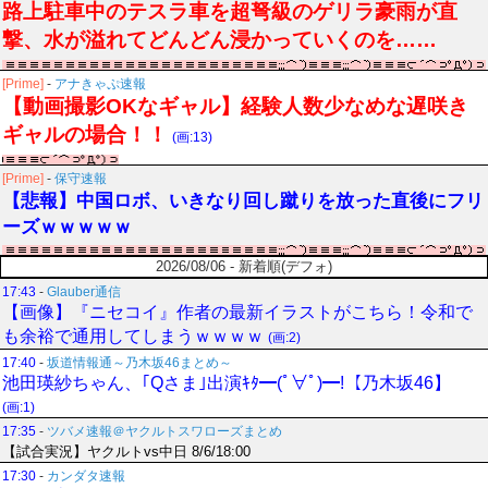
路上駐車中のテスラ車を超弩級のゲリラ豪雨が直
撃、水が溢れてどんどん浸かっていくのを……
[Prime]
-
アナきゃぷ速報
【動画撮影OKなギャル】経験人数少なめな遅咲き
ギャルの場合！！
(画:13)
[Prime]
-
保守速報
【悲報】中国ロボ、いきなり回し蹴りを放った直後にフリ
ーズｗｗｗｗｗ
2026/08/06 - 新着順(デフォ)
17:43
-
Glauber通信
【画像】『ニセコイ』作者の最新イラストがこちら！令和で
も余裕で通用してしまうｗｗｗｗ
(画:2)
17:40
-
坂道情報通～乃木坂46まとめ～
池田瑛紗ちゃん、｢Qさま｣出演ｷﾀ━(ﾟ∀ﾟ)━!【乃木坂46】
(画:1)
17:35
-
ツバメ速報＠ヤクルトスワローズまとめ
【試合実況】ヤクルトvs中日 8/6/18:00
17:30
-
カンダタ速報