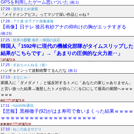
GPSを利用したゲーム思いついた
(画:1)
17:29
-
漫画まとめ速報
『メイドインアビス』ってマジで深い作品じゃね？
17:28
-
アナ速‐女子アナ画像速報
【画像】日テレ 後呂有紗アナの仰向けの胸がエッチすぎる
(画:23)
17:25
-
世界の憂鬱 海外・韓国の反応
韓国人「1592年に現代の機械化部隊がタイムスリップした
結果がこちらです」→「あまりの圧倒的な火力差‥」
17:25
-
ぎあちゃんねる（仮）
ハンギョドンって波動砲撃てるんだな
(画:1)
17:13
-
まなにゅ～
家購入に「ダメダメ！」と猛反対するトメに「あなたの家じゃありません」
と言い放った結果→激怒したトメが自ら〇〇を口にして最高の展開へｗｗｗ
ｗｗｗ
17:11
-
mashlife通信
【悲報】黒柳徹子(92)がはま寿司で食いまくった結果ｗｗｗｗ
ｗｗｗｗｗｗｗｗｗｗｗｗｗｗｗｗｗｗｗｗ
17:10
-
ねこのあまやどり