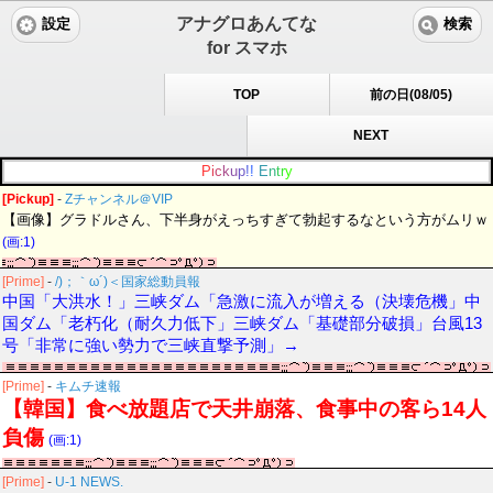
アナグロあんてな
設定
検索
for スマホ
TOP
前の日(08/05)
NEXT
P
i
c
k
u
p
!
!
E
n
t
r
y
[Pickup]
-
Zチャンネル＠VIP
【画像】グラドルさん、下半身がえっちすぎて勃起するなという方がムリｗ
(画:1)
[Prime]
-
/)；｀ω´)＜国家総動員報
中国「大洪水！」三峡ダム「急激に流入が増える（決壊危機」中
国ダム「老朽化（耐久力低下」三峡ダム「基礎部分破損」台風13
号「非常に強い勢力で三峡直撃予測」→
[Prime]
-
キムチ速報
【韓国】食べ放題店で天井崩落、食事中の客ら14人
負傷
(画:1)
[Prime]
-
U-1 NEWS.