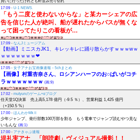
買いに行ったけれども軒並み売り切れ
17:09
-
U-1 NEWS.
「もう二度と使わないからな」と某カーシェアの広
告を信じた人が絶叫、船が遅れたからバスが無くな
って困ってたりこの看板が…
17:09
-
なんJミュージアム
【動画】ミニスカJK1、キレッキレに踊り散らかすｗｗｗwｗ
ｗｗｗｗｗｗｗ❤
17:05
-
女子アナお宝画像速報－5chまとめ
【画像】村重杏奈さん、ロシアンハーフのお○ぱいがコチ
ラｗｗｗｗｗｗｗ
(画:9)
17:02
-
mutyunのゲーム+αブログ
任天堂1Q決算 売上高5,178 億円（-9.5 ％）、営業利益 1,425 億円
（+150.5 %）
17:00
-
ほんわかMkⅡ
少年ジャンプ、発行部数100万部を割る もう電車でジャンプ読むやつ見な
いもんな
(画:1)
17:00
-
アナきゃぷ速報
堤礼実アナ 「朗読劇」ヴィジュアル撮影！！