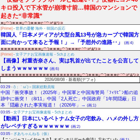
キロ投入で下水管が崩壊寸前…韓国のマンションで
起きた“非常識”
[Prime]
-
世界の憂鬱 海外・韓国の反応
韓国人「日本メディアが大型台風13号が急カーブで韓国方
面に向かって来ると予報！」→「予想外の進路‥」
(画:4)
[Prime]
-
女子アナお宝画像速報－5chまとめ
【画像】村重杏奈さん、実は乳首が出てたことを公言して
しまうｗｗｗｗｗｗ
(画:6)
2026/08/08 - 新着順(デフォ)
03:29
-
/)；｀ω´)＜国家総動員報
中国「衝突事故！（2025年」中国軍と中国海警局「ﾌｨﾘﾋﾟﾝ船の追
跡中に衝突！（8/11」中国「2人死亡」中国政府「1年間隠蔽」日
本「隠蔽された事実報道！（2026年」→
(画:1)
03:05
-
女子アナお宝画像速報－5chまとめ
【動画】日本にいるベトナム女子の宅飲み、ハメの外し方
がレベチすぎるｗｗｗｗｗｗ
(画:2)
03:05
-
ぎあちゃんねる（仮）
【ニンジャスレイヤーネタ】オボンホリデーを申請し忘れていた
(画:1)