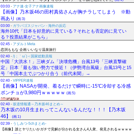
03:03
-
アナ速‐女子アナ画像速報
【画像】乃木坂46の田村真佑さんが胸チラしてしまう ※動
画あり
(画:3)
03:00
-
ガラパゴスジャパン - 海外の反応
海外10代「日本を好意的に見ている？それとも否定的に見てい
る？投票結果がこちら」
02:45
-
アダルトMeta
恋渕ももな 企画 いいなり温泉旅行
02:40
-
/)；｀ω´)＜国家総動員報
中国「大洪水！」三峡ダム「決壊危機」台風13号「三峡直撃確
定」日本「最も強い勢力で接近！（伊勢湾台風級」台風13号と15
号「中国本土でぶつかり合う（前代未聞」→
02:40
-
VIPPER速報
【画像】NASAが開発、着るだけで瞬時に-15℃冷却する冷感
ポンチョが3,980円ｗｗｗｗｗ
(画:5)
02:40
-
坂道情報通～乃木坂46まとめ～
乃木坂の10月生まれってこんないるんだな！！！【乃木坂
46】
(画:1)
02:39
-
うしみつ-5chまとめ-
【画像】誰とヤリたいかガチで見解が分かれる女さん4人衆、発見されるｗｗｗｗ