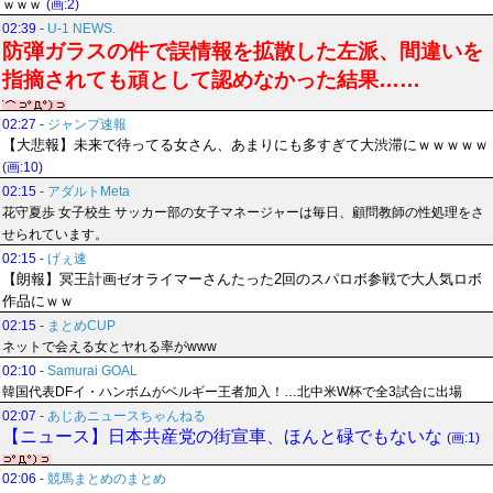
ｗｗｗ
(画:2)
02:39
-
U-1 NEWS.
防弾ガラスの件で誤情報を拡散した左派、間違いを
指摘されても頑として認めなかった結果……
02:27
-
ジャンプ速報
【大悲報】未来で待ってる女さん、あまりにも多すぎて大渋滞にｗｗｗｗｗ
(画:10)
02:15
-
アダルトMeta
花守夏歩 女子校生 サッカー部の女子マネージャーは毎日、顧問教師の性処理をさ
せられています。
02:15
-
げぇ速
【朗報】冥王計画ゼオライマーさんたった2回のスパロボ参戦で大人気ロボ
作品にｗｗ
02:15
-
まとめCUP
ネットで会える女とヤれる率がwww
02:10
-
Samurai GOAL
韓国代表DFイ・ハンボムがベルギー王者加入！…北中米W杯で全3試合に出場
02:07
-
あじあニュースちゃんねる
【ニュース】日本共産党の街宣車、ほんと碌でもないな
(画:1)
02:06
-
競馬まとめのまとめ