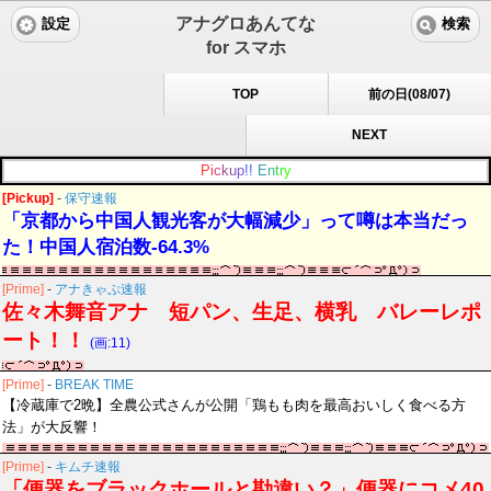
アナグロあんてな
設定
検索
for スマホ
TOP
前の日(08/07)
NEXT
P
i
c
k
u
p
!
!
E
n
t
r
y
[Pickup]
-
保守速報
「京都から中国人観光客が大幅減少」って噂は本当だっ
た！中国人宿泊数-64.3%
[Prime]
-
アナきゃぷ速報
佐々木舞音アナ 短パン、生足、横乳 バレーレポ
ート！！
(画:11)
[Prime]
-
BREAK TIME
【冷蔵庫で2晩】全農公式さんが公開「鶏もも肉を最高おいしく食べる方
法」が大反響！
[Prime]
-
キムチ速報
「便器をブラックホールと勘違い？」便器にコメ40