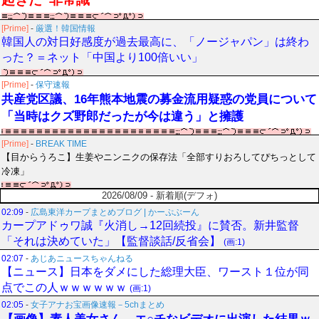
[Prime]
-
厳選！韓国情報
韓国人の対日好感度が過去最高に、「ノージャパン」は終わ
った？＝ネット「中国より100倍いい」
[Prime]
-
保守速報
共産党区議、16年熊本地震の募金流用疑惑の党員について
「当時はクズ野郎だったが今は違う」と擁護
[Prime]
-
BREAK TIME
【目からうろこ】生姜やニンニクの保存法「全部すりおろしてぴちっとして
冷凍」
2026/08/09 - 新着順(デフォ)
02:09
-
広島東洋カープまとめブログ | かーぷぶーん
カープアドゥワ誠『火消し→12回続投』に賛否。新井監督
「それは決めていた」【監督談話/反省会】
(画:1)
02:07
-
あじあニュースちゃんねる
【ニュース】日本をダメにした総理大臣、ワースト１位が同
点でこの人ｗｗｗｗｗｗ
(画:1)
02:05
-
女子アナお宝画像速報－5chまとめ