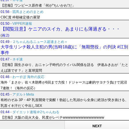
01:57
-
ネギ速
【悲報】ワンピース原作者「何が"ちいかわ"だ」
01:56
-
競馬まとめのまとめ
CBC賞 枠順確定後の展望
01:50
-
VIPPER速報
【閲覧注意】ケニアのスイカ、あまりにも薄過ぎる・・・
(画:2)
01:49
-
２ちゃんねるニュース超速まとめ＋
大学生リンチ殺人主犯の男(当時18歳)に「無期懲役」の判決 #江別
事件
01:47
-
ネギ速
【悲報】国生さゆり、おニャン子時代のライバル関係を語る 伊達みきおが「たと
えば誰です？」と直球質問
01:46
-
わーすぽ 海外の反応
海外「まさか」佐々木朗希が6回まで力投！ドジャースは劇的サヨナラ負けで泥沼
7連敗！（海外の反応）
01:45
-
アダルトMeta
有村のぞみ 3P・4P 乳首開発で覚醒！勃起した乳頭から全身に絶頂が突き抜ける、
乳首イキ汗だく中出しSEX
01:44
-
ダイエット速報＠2ちゃんねる
【悲報】大阪の花火大会、民度がレベチwwwwwwwwwwwwwwww
NEXT