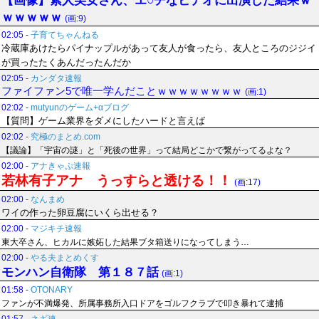
【画像】素人美女さん、エ○チなビデオに出演した結果ｗ
ｗｗｗｗｗ
(画:9)
02:05
-
子育てちゃんねる
冷蔵庫あけたらパイナップルがあって友人が食ったら、友人ところのジジイ
が買ったたくあんだったんだか
02:05
-
カンダタ速報
ファイファン5で唯一学んだことｗｗｗｗｗｗｗｗ
(画:1)
02:02
-
mutyunのゲーム+αブログ
【質問】ゲーム業界をダメにしたハードと言えば
02:02
-
究極のまとめ.com
【議論】「宇宙の謎」と「死後の世界」って結局どこかで繋がってるよな？
02:00
-
アナきゃぷ速報
若林有子アナ うっすらと透ける！！
(画:17)
02:00
-
なんまめ
ワイの作った卵豆腐にいくら出せる？
02:00
-
マジキチ速報
東大卒さん、ヒカルに嫉妬した結果ブタ箱送りになってしまう…
02:00
-
やる夫まとめくす
モンハン自衛隊 第１８７話
(画:1)
01:58
-
OTONARY
ファンが不満爆発、所属事務所入口ドアをゴルフクラブで叩き暴れて逮捕