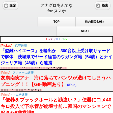
アナグロあんてな
設定
検索
for スマホ
TOP
前の日(08/08)
NEXT
P
i
c
k
u
p
!
!
E
n
t
r
y
[Pickup]
-
保守速報
「盗難ハイエース」を輸出か 300台以上受け取りヤード
で解体 茨城県でヤード経営のウガンダ籍（54歳）とナイ
ジェリア籍（46歳）ら逮捕
[Prime]
-
アナきゃぷ速報
友廣南実アナ 海に落ちてパンツが透けてしまうハ
プニング！！【GIF動画あり】
(画:36)
[Prime]
-
キムチ速報
「便器をブラックホールと勘違い？」便器にコメ40
キロ投入で下水管が崩壊寸前…韓国のマンションで
起きた“非常識”