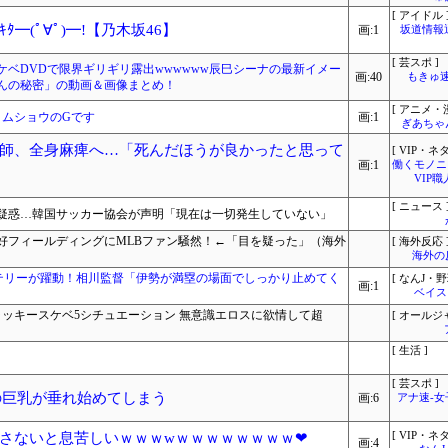
[ アイドル 
━(ﾟ∀ﾟ)━!【乃木坂46】
画:1
坂道情報
[ 芸スポ ]
ケベDVDで限界ギリギリ露出wwwwww辰巳シーナの最新イメー
画:40
もきゅ速(
んの秘密」の動画＆画像まとめ！
[ アニメ・漫
イムショウのGです
画:1
ぎあちゃ
師、全身麻痺へ…「死んだほうが良かったと思って
[ VIP・ネタ
画:1
働くモノニュ
VIP
[ ニュース 
疑惑…韓国サッカー協会が声明「現在は一切発生していない」
好フィールディングにMLBファン騒然！←「目を疑った」（海外
[ 海外反応 
海外の
ッテリーが躍動！相川監督「伊勢が満塁の場面でしっかり止めてく
[ なんJ・野
画:1
ベイス
ラッキースケベ5シチュエーション 無意識エロスに欲情して超
[ オールジ
[ 生活 ]
[ 芸スポ ]
の巨乳が垂れ始めてしまう
画:6
アナ速‐
さないと息苦しいｗｗｗwｗｗｗｗｗｗｗｗ❤
[ VIP・ネタ
画:4