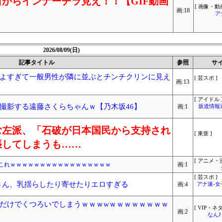
からインナーチラ見え！！【GIF動画
[ 画像・動画
画:18
ア
2026/08/09(日)
記事タイトル
参照
サ
よすぎて一般男性が隣に並ぶとチンチクリンに見え
[ 芸スポ ]
画:13
[ アイドル 
撮影する遠藤さくらちゃんｗ【乃木坂46】
画:1
坂道情報
む左派、「石破が日本国民から支持され
[ 東亜 ]
張してしまうも……
[ アニメ・漫
←これｗｗｗｗｗｗｗｗｗｗｗｗｗｗｗｗｗ
画:1
[ 芸スポ ]
歩さん、乳揺らしたり寄せたりエロすぎる
画:4
アナ速‐
だけでくつろいでしまうｗｗｗwｗｗｗｗｗｗｗｗ
[ VIP・ネタ
画:2
なん