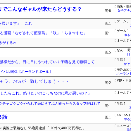
[ 画像・動画
リでこんなギャルが来たらどうする？
画:8
女子アナ
[ ゲーム ]
Cを買います」←これ
画:1
[ ゲーム ]
る漫画「ながされて藍蘭島」「咲」「らき☆すた」
画:1
ゆる
[ オールジ
きがするわ
[ なんJ・野
画:5
日
[ 生活 ]
猫様だから、日に日にやつれていく子猫を見て狼狽して...
かぞ
[ 海外反応 
ライバル関係【ポーランドボール】
ポーラン
ャラ、74%が一致してしまう・・・
[ VIP・ネタ
画:2
encilを貸したらこれ。怒りたいのこっちなのに私が悪いの？」
[ オールジ
クチャゴクゴクやられて頭にきてぶん殴ったらスタッフ呼ばれて
[ 生活 ]
画:1
[ AA・SS ]
６話
画:1
やる
[ ニュース 
実際は装着なし 55歳男逮捕「100件で4000万円得た」
常