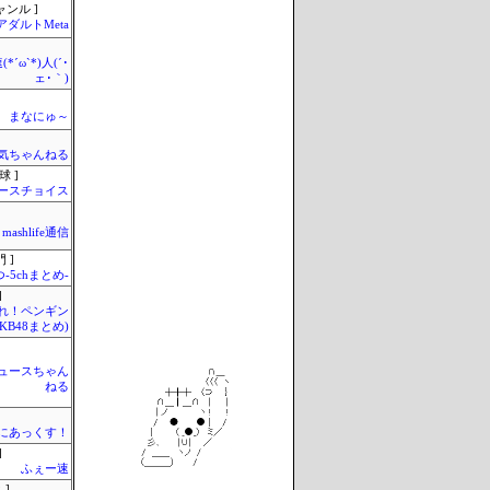
ャンル ]
アダルトMeta
*´ω`*)人(´･
ェ･｀)
まなにゅ～
気ちゃんねる
球 ]
ースチョイス
mashlife通信
 ]
-5chまとめ-
]
Mれ！ペンギン
AKB48まとめ)
ュースちゃん
ねる
まにあっくす！
]
ふぇー速
 ]