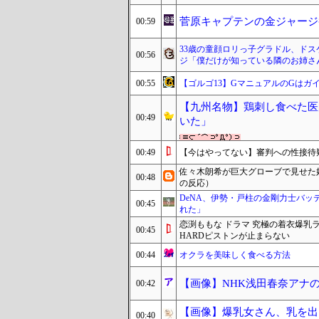
菅原キャプテンの金ジャージｷﾀ
00:59
33歳の童顔ロリっ子グラドル、ドス
00:56
ジ「僕だけが知っている隣のお姉さ
00:55
【ゴルゴ13】GマニュアルのGはガ
【九州名物】鶏刺し食べた医
00:49
いた」
00:49
【今はやってない】審判への性接待
佐々木朗希が巨大グローブで見せた
00:48
の反応）
DeNA、伊勢・戸柱の金剛力士バ
00:45
れた」
恋渕ももな ドラマ 究極の着衣爆乳
00:45
HARDピストンが止まらない
00:44
オクラを美味しく食べる方法
【画像】NHK浅田春奈アナ
00:42
【画像】爆乳女さん、乳を出
00:40