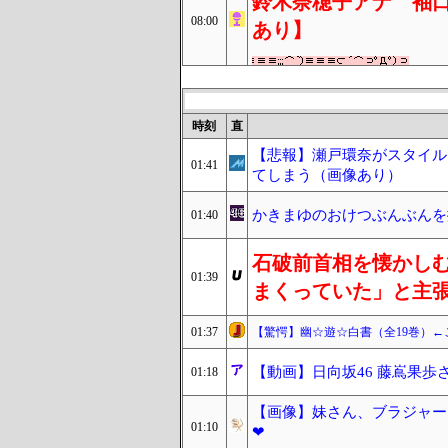
鈴木奈穂子アナ 袖口
08:00
あり】
時刻
直
【悲報】瀬戸環奈がスタイル
01:41
てしまう（画像あり）
かきまゆのおけつぶんぶんを
01:40
石破前首相を懐かし
01:39
まくっていた」と主
01:37
【驚愕】幽☆遊☆白書（全19巻）
【動画】日向坂46 藤嶌果
01:18
【画像】妹さん、ブラジャー
01:10
❤