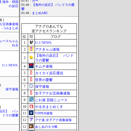
01:47 :
カー
鬱 海外・韓国
01:46 :
【海外の反応】 パンドラの憂
の反応
鬱
01:46 :
まとめABC
 ]
お宝画像速報
アナグロあんてな
－5chまとめ
逆アクセスランキング
位
印
ブログ
ュースちゃん
1
U-1 NEWS.
ねる
2
アナきゃぷ速報
【海外の反応】 パンド
3
ラの憂鬱
U-1 NEWS.
4
キムチ速報
5
カイカイ反応通信
6
世界の憂鬱
]
7
保守速報
保守速報
8
女子アナお宝画像速報
9
じわ速 芸能ニュース
10
やる夫まとめくす
]
反応】 パン
11
VIPPER速報
ドラの憂鬱
12
アナ速‐女子アナ画像速報
12
あじあのネタ帳