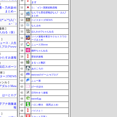
50
ます
]
通～乃木坂46
51
/)；｀ω´)＜国家総動員報
まとめ～
なんでも受信遅報@なんJ・おんJ
52
まとめ
*´ω`*)人(´･
53
ベイスターズNEWS
ェ･｀)
53
なんまめ
画 ]
55
ほんわか2ちゃんねる
んねる（仮）
ツバメ速報＠東京ヤクルトスワロ
55
 ]
ーズまとめ
ース : 人生
57
ニュース30over
職人ブログwww
58
婚外ちゃんねる
]
59
歴史的速報
かたすみ速報
60
まるっと翻訳
]
反応スポーツ
61
あのころの
球 ]
62
mutyunのゲーム+αブログ
ターズNEWS
63
ふぇー速
ャンル ]
アダルトMeta
63
げーすぽch
65
日刊やきう速報
はーとログ
66
easterEgg
女子アナ画像速
67
ハロン棒ch -競馬まとめ-
報
68
バイクと！
 ]
69
スカッと王国！