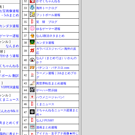
32
かぞくちゃんねる
 ]
33
海外トークログ
お宝画像速報
34
フットボール速報
－5chまとめ
35
笑 韓 ブログ
カンダタ速報
36
ゆるゲーマー遅報
37
なんJ政治ネタまとめ
ゲーマー遅報
ャンル ]
38
カンダタ速報
なんまめ
ガラパゴスジャパン-海外の反
39
球 ]
応
刊やきう速報
なんJ（まとめては）いかんの
40
か？
くちゃんねる
41
パチンコ・パチスロ.com
]
ラーメン速報｜2chまとめブロ
42
ドボール 翻訳
グ
 ]
43
異世界転生まとめ速報
VIPPER速報
44
ゲーハー黙示録
ャンル ]
45
ハウメニージャパン!
くまニュース
46
くまニュース
２ちゃんねるニュース超速まと
ほんわかMkⅡ
47
め＋
47
なんJ PUSH!!
夫まとめくす
49
漫画まとめ速報
]
アイドル・女子アナ画像★吟じ
識的に考えた