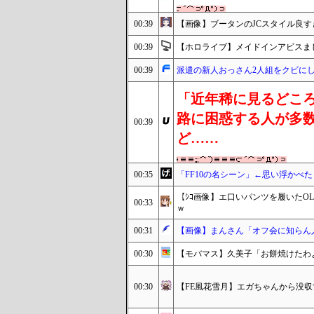
00:39
【画像】ブータンのJCスタイル良
00:39
【ホロライブ】メイドインアビスま
00:39
派遣の新人おっさん2人組をクビに
「近年稀に見るどころ
路に困惑する人が多
00:39
ど……
00:35
「FF10の名シーン」←思い浮かべた
【ｼｺ画像】エ口いパンツを履いた
00:33
ｗ
00:31
【画像】まんさん「オフ会に知らん
00:30
【モバマス】久美子「お餅焼けたわよ～
00:30
【FE風花雪月】エガちゃんから没