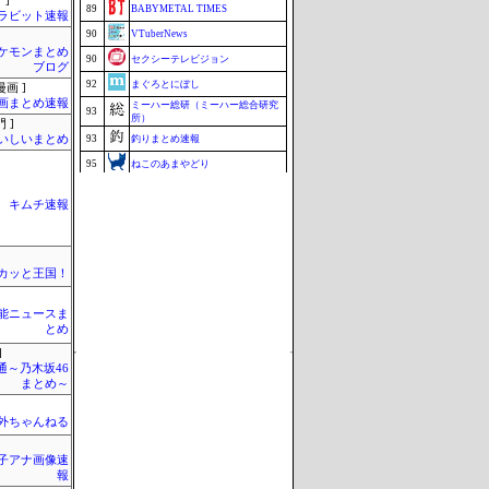
 ]
89
BABYMETAL TIMES
ラビット速報
90
VTuberNews
ケモンまとめ
90
セクシーテレビジョン
ブログ
92
まぐろとにぼし
画 ]
画まとめ速報
ミーハー総研（ミーハー総合研究
93
所）
 ]
いしいまとめ
93
釣りまとめ速報
95
ねこのあまやどり
96
マラソン速報
キムチ速報
96
こんなニュースにでくわした
映画.net -ネタバレ|感想|評判 2chま
98
とめブログ-
99
まとめんだー
カッと王国！
100
まとめCUP
芸能ニュースま
Update 08/09 01:38
とめ
]
通～乃木坂46
まとめ～
外ちゃんねる
女子アナ画像速
報