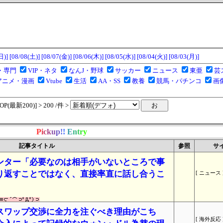
日)]
[08/08(土)]
[08/07(金)]
[08/06(木)]
[08/05(水)]
[08/04(火)]
[08/03(月)]
・専門
VIP・ネタ
なんJ・野球
サッカー
ニュース
東亜
芸
アニメ・漫画
Vtube
生活
AA・SS
教養
競馬・パチンコ
画
(最新200)] > 200 /件 >
P
i
c
k
u
p
!
!
E
n
t
r
y
記事タイトル
参照
サ
ンター「必要なのは相手がいないところで事
り返すことではなく、直接率直に話し合うこ
[ ニュース 
スワップ交渉に全力を注ぐべき理由がこち
[ 海外反応 