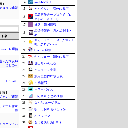
14
mashlife通信
 ]
ナきゃぷ速報
15
どんぐりこ - 海外の反応
広島東洋カープまとめブロ
16
グ | かーぷぶーん
17
厳選！韓国情報
坂道情報通～乃木坂46まと
18
め～
イト名
働くモノニュース : 人生VIP
19
職人ブログwww
mashlife通信
20
Glauber通信
21
かんにゅー - 韓国の反応
]
通～乃木坂46
22
登山ちゃんねる
まとめ～
23
ヒロイモノ中毒
24
汎用型自作PCまとめ
U-1 NEWS.
25
F1情報通
26
ネラーボイス
画 ]
27
日向坂46まとめ速報
ジャンプ速報
28
なんJミュージアム
女子アナ画像速
29
明日は何を食べようか
報
30
ぷそファン
 ]
30
もえるあじあ(･∀･)
Jミュージアム