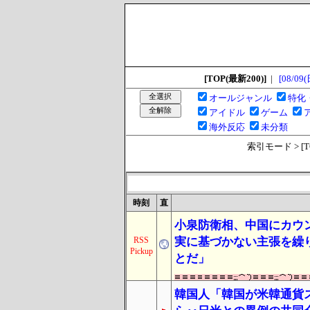
[TOP(最新200)]
|
[08/09(
オールジャンル
特化
アイドル
ゲーム
海外反応
未分類
索引モード > [TOP
時刻
直
小泉防衛相、中国にカウ
RSS
実に基づかない主張を繰
Pickup
とだ」
韓国人「韓国が米韓通貨