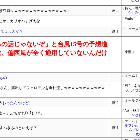
なん
[ 特化・専門
すぎワロタｗｗｗｗｗｗｗｗｗｗｗｗｗｗ
画:5
うしみつ
[ Vtube ]
じか、カリオペすげえな
[ ニュース 
してええんか？
画:1
の話じゃないぞ」と台風15号の予想進
数、偏西風が全く通用していないんだけ
[ 東亜 ]
[ ゲーム ]
もの
[ VIP・ネタ
OLさん、露出してフェロモンを垂れ流しｗｗｗｗｗｗｗｗｗｗｗ
えっ!?
[ オールジ
人おったんやけど」
画:2
[ AA・SS ]
」ぷちかれD「ｵﾓﾁｬ!」
SS
[ ゲーム ]
ルフレch.
収すべきものといえば？
画:1
エムブレ
攻