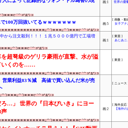
介入によって記録的なウォン・ドル為替の現
画:1
世界の憂
[ 画像・動画
で100万回抜いてるｗｗｗｗｗｗｗ
画:5
女子アナ
中から注文殺到！！！ １兆５０００億円で工場増
[ 東亜 ]
画:1
あじあニ
車を超弩級のゲリラ豪雨が直撃、水が溢
[ 東亜 ]
ていくのを……
、営業利益83％減 高値で買い込んだ米が売
[ ニュース 
へ
ろ…」 世界の『日本びいき』にヨー
[ 海外反応 
画:2
【海外の
の声