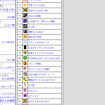
Jミュージアム
70
子育てちゃんねる
 ]
-5chまとめ-
71
ぎあちゃんねる（仮）
71
けおけお速報
ホロ速
73
ひま速(°∀°) -暇つぶし速報-
]
ふぇー速
74
げぇ速
75
黄昏ちゃんねる
76
BREAK TIME
U-1 NEWS.
77
Ｚチャンネル＠ＶＩＰ
78
もばます｜デレステまとめ
79
阪神タイガースちゃんねる
80
footballnet【サッカー5chまとめ】
げぇ速
81
ジャンプ速報
 ]
またここのサイ
82
ポーランドボール 翻訳
ト?
83
もきゅ速(*´ω`*)人(´･ェ･｀)
ャンル ]
まとめABC
84
鷹速@ホークスまとめブログ
84
チゲ速
まにあっくす！
84
まなにゅ～
 - ファイアー
87
はーとログ
ムヒーローズ
略まとめ速報
87
カルチョまとめブログ