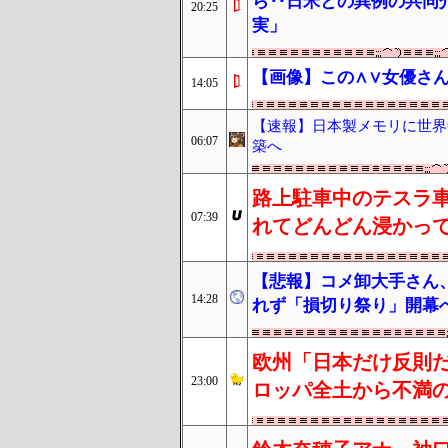
ら‥日米との異例の共同
20:25
実」
【画像】この∧∨女優さん
14:05
【速報】日本製メモリに世界
06:07
築へ
路上駐車中のテスラ
07:39
れてどんどん浸かっ
【悲報】コメ卸大手さん
14:28
れず「損切り祭り」開幕
欧州「日本だけ反則だ
23:00
ロッパ全土から不満