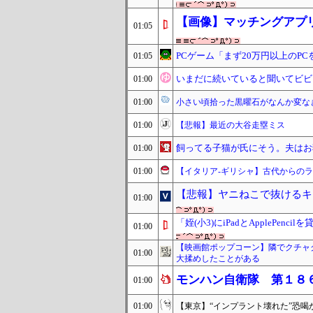
【画像】マッチングアプ
01:05
PCゲーム「まず20万円以上のP
01:05
いまだに続いていると聞いてビビ
01:00
01:00
小さい頃拾った黒曜石がなんか変な
01:00
【悲報】最近の大谷走塁ミス
飼ってる子猫が氏にそう。夫はお
01:00
01:00
【イタリア-ギリシャ】古代からの
【悲報】ヤニねこで抜けるキ
01:00
「姪(小3)にiPadとAppleP
01:00
【映画館ポップコーン】隣でクチャ
01:00
大揉めしたことがある
モンハン自衛隊 第１８
01:00
01:00
【東京】“インプラント壊れた”恐喝か 