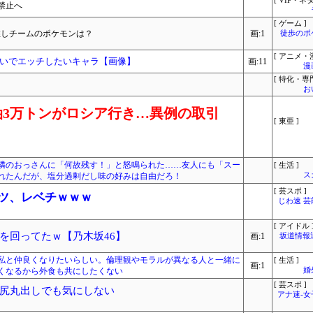
[ VIP・ネタ
禁止へ
[ ゲーム ]
推しチームのポケモンは？
画:1
徒歩のポ
[ アニメ・漫
いでエッチしたいキャラ【画像】
画:11
漫
[ 特化・専門
お
油3万トンがロシア行き…異例の取引
[ 東亜 ]
隣のおっさんに「何故残す！」と怒鳴られた……友人にも「スー
[ 生活 ]
れたんだが、塩分過剰だし味の好みは自由だろ！
ス
[ 芸スポ ]
ケツ、レベチｗｗｗ
じわ速 
[ アイドル 
を回ってたｗ【乃木坂46】
画:1
坂道情報
私と仲良くなりたいらしい。倫理観やモラルが異なる人と一緒に
[ 生活 ]
画:1
くなるから外食も共にしたくない
婚
[ 芸スポ ]
尻丸出しでも気にしない
アナ速‐