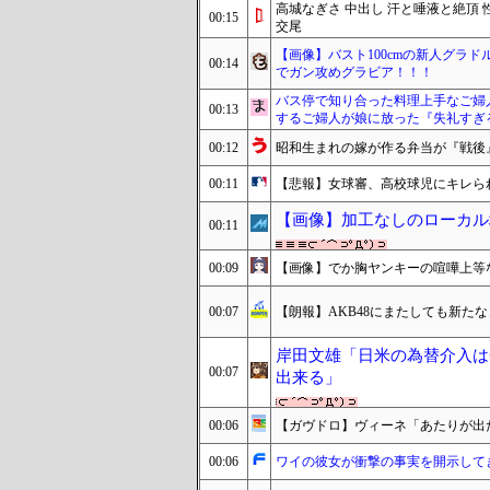
高城なぎさ 中出し 汗と唾液と絶頂
00:15
交尾
【画像】バスト100cmの新人グラ
00:14
でガン攻めグラビア！！！
バス停で知り合った料理上手なご婦
00:13
するご婦人が娘に放った『失礼すぎ
00:12
昭和生まれの嫁が作る弁当が『戦後
00:11
【悲報】女球審、高校球児にキレられて
【画像】加工なしのローカル
00:11
00:09
【画像】でか胸ヤンキーの喧嘩上等
00:07
【朗報】AKB48にまたしても新たな
岸田文雄「日米の為替介入は
00:07
出来る」
00:06
【ガヴドロ】ヴィーネ「あたりが出
00:06
ワイの彼女が衝撃の事実を開示して