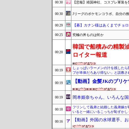
00:30
【悲報】靖国神社、コスプレ軍装を
00:30
Jリーグのポケモンコラボ、自分の
【募】カナン様はあくまでチョロ
00:29
00:25
究極の丼ものは何か
韓国で船積みの精製
00:20
ロイター報道
しょっぱいラーメンの汁を残したら
00:19
プが本体だろあり得ない」と説教さ
【動画】金髪JKのプリ
00:19
岡本姫奈ちゃん、いろんな国
00:19
フリンして義弟と結婚した義弟嫁が
00:18
いると一緒にいるこっちが恥ずかし
【動画】外国の水球選手、お
00:16