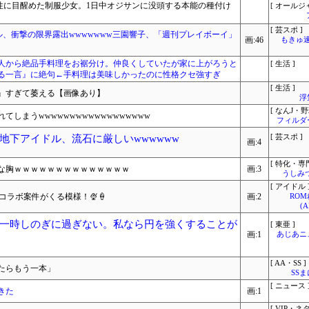
 性に目醒めた制服少女。1日中オジサンに没頭する本能の種付け
[ オールジ
[ 芸スポ ]
ドル、衝撃の限界露出wwwwwww三園響子、「週刊プレイボーイ」
画:46
もきゅ速(
人から絶品手料理をお裾分け。仲良くしていたが家に上がろうと
[ 生活 ]
る一言』に絶句←手料理は美味しかったのに性格クセ強すぎ
[ 生活 ]
』すぎて萎える【画像あり】
浮
[ なんJ・野
しまうwwwwwwwwwwwwwwwwww
フィルダ
地下アイドル、流石に厳しいwwwwww
[ 芸スポ ]
画:4
[ 特化・専門
な胸ｗｗｗｗｗｗｗｗｗｗｗｗｗｗ
画:3
うしみつ
[ アイドル 
コラボ案件がくる模様！🍨🍦
画:2
RO
(
一時しのぎに過ぎない。私なら円を強くすることが
[ 東亜 ]
画:1
あじあニ
[ AA・SS ]
たらもう一本」
SS
[ ニュース 
きた
画:1
[ VIP・ネタ