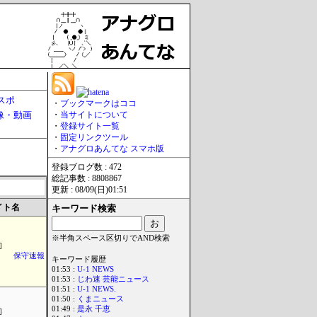
スポ
・
ブックマークはココ
像・動画
・
当サイトについて
・
登録サイト一覧
・
固定リンクツール
・
アナグロあんてな スマホ版
登録ブログ数 : 472
総記事数 : 8808867
更新 : 08/09(日)01:51
イト名
キーワード検索
※半角スペース区切りでAND検索
]
保守速報
キーワード履歴
01:53 :
U-1 NEWS
01:53 :
じわ速 芸能ニュース
01:51 :
U-1 NEWS.
01:50 :
くまニュース
01:49 :
是永 千恵
]