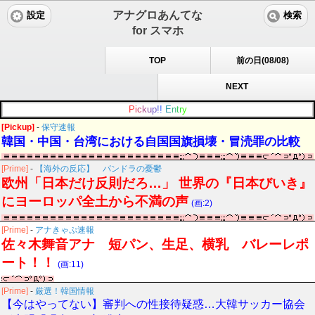
アナグロあんてな
設定
検索
for スマホ
TOP
前の日(08/08)
NEXT
P
i
c
k
u
p
!
!
E
n
t
r
y
[Pickup]
-
保守速報
韓国・中国・台湾における自国国旗損壊・冒涜罪の比較
[Prime]
-
【海外の反応】 パンドラの憂鬱
欧州「日本だけ反則だろ…」 世界の『日本びいき』
にヨーロッパ全土から不満の声
(画:2)
[Prime]
-
アナきゃぷ速報
佐々木舞音アナ 短パン、生足、横乳 バレーレポ
ート！！
(画:11)
[Prime]
-
厳選！韓国情報
【今はやってない】審判への性接待疑惑…大韓サッカー協会