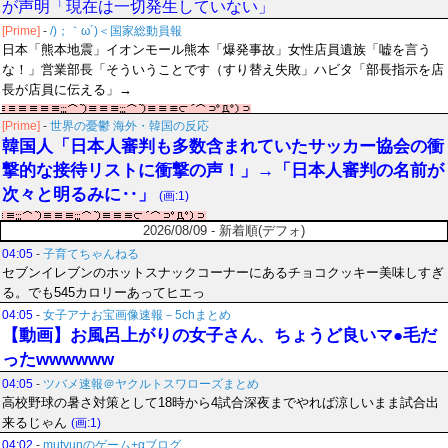
が声明「現在は一切発生していない」
[Prime]
-
/)；｀ω´)＜国家総動員報
日本「熊本地震」イオンモール熊本「爆発事故」女性店員遺族「嘘を言う
な！」営業部長「そういうことです（すり替え失敗」ハビタ「部長指示を店
長が店員に伝える」→
[Prime]
-
世界の憂鬱 海外・韓国の反応
韓国人「日本人審判も多数含まれていたサッカー協会の衝
撃的な接待リストに衝撃の声！」→「日本人審判の名前が
次々と明るみに‥」
(画:1)
2026/08/09 - 新着順(デフォ)
04:05
-
子育てちゃんねる
セブンイレブンのホットスナックコーナーにあるチョコクッキー美味しすぎ
る。でも545カロリーあってヒエっ
04:05
-
女子アナお宝画像速報－5chまとめ
【動画】お風呂上がりの女子さん、ちょうど良いマ●毛だ
ったwwwwww
04:05
-
ツバメ速報＠ヤクルトスワローズまとめ
高校野球の暑さ対策として18時から4試合深夜までやれば涼しいまま試合出
来るじゃん
(画:1)
04:02
-
mutyunのゲーム+αブログ