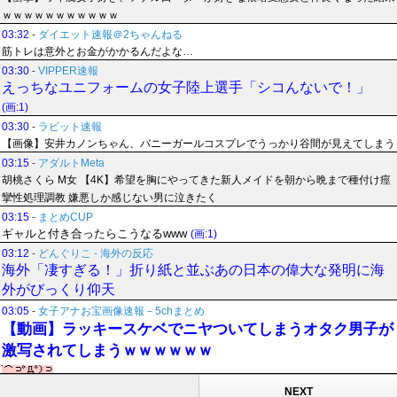
ｗｗｗｗｗｗｗｗｗｗｗ
03:32
-
ダイエット速報＠2ちゃんねる
筋トレは意外とお金がかかるんだよな…
03:30
-
VIPPER速報
えっちなユニフォームの女子陸上選手「シコんないで！」
(画:1)
03:30
-
ラビット速報
【画像】安井カノンちゃん、バニーガールコスプレでうっかり谷間が見えてしまう
03:15
-
アダルトMeta
胡桃さくら M女 【4K】希望を胸にやってきた新人メイドを朝から晩まで種付け痙
攣性処理調教 嫌悪しか感じない男に泣きたく
03:15
-
まとめCUP
ギャルと付き合ったらこうなるwww
(画:1)
03:12
-
どんぐりこ - 海外の反応
海外「凄すぎる！」折り紙と並ぶあの日本の偉大な発明に海
外がびっくり仰天
03:05
-
女子アナお宝画像速報－5chまとめ
【動画】ラッキースケベでニヤついてしまうオタク男子が
激写されてしまうｗｗｗｗｗｗ
NEXT