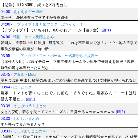
【悲報】RTX5060、続々と8万円台に
04:00
-
えすえすゲー速報
南千秋「DNA検査って何ですか春香姉様」
04:00
-
ラブライブ！まとめブログ ぷちそく！！
【ラブライブ！】ういちゅけ、ちいかわデートか【蓮ノ空】
(画:1)
04:00
-
韓国ニュース反応まとめ
韓国人「投票箱の封印破損、経路逸脱…これは不正選挙では？」ソウル地方選挙で
事前投票箱の開票が一時中断
03:55
-
マニア・オブ・フットボール 〜名将からの提言〜
【海外の反応】52歳イチロー、マ軍主催のホームラン競争で柵越えを連発「現役
時代の噂は本当だったんだな…」
03:45
-
アダルトMeta
望月つぼみ 中出し 欲望の森 まいごの全裸少女を森で見つけて性欲が抑えられない
03:44
-
はーとログ
農家「トマトが赤くなったで」お前ら「そうですね」農家さん「ニートは対
話力不足だ」
(画:1)
03:39
-
うしみつ-5chまとめ-
女さん(29)、若さを失ってフェミニズムに目覚めるｗｗｗｗｗｗｗｗ
(画:1)
03:33
-
おいしいまとめ
すた丼ってまだあるんか？
03:33
-
えっ!?またここのサイト?
【衝撃】ワイ腐女子好き、アナル口ーターが好きな根暗変態女と仲良くなった結果