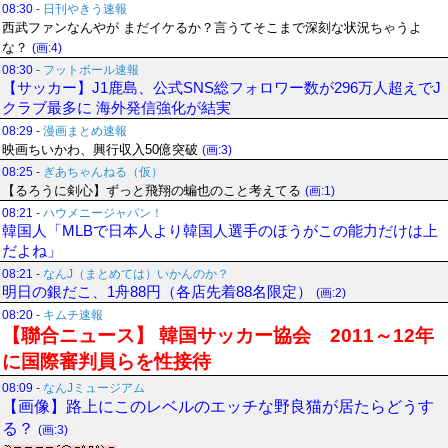
08:30
-
日刊やきう速報
西武ファンなんやが まだイケるか？言うてそこまで深刻な状況ちゃうよ
な？
(画:4)
08:30
-
フットボール速報
【サッカー】J1鹿島、公式SNS総フォロワー数が296万人超えでJ
クラブ最多に 海外発信強化が結実
08:29
-
漫画まとめ速報
映画ちいかわ、興行収入50億突破
(画:3)
08:25
-
ぎあちゃんねる（仮）
【るろうに剣心】ずっと飛翔の蝙也のこと考えてる
(画:1)
08:21
-
ハウメニージャパン！
韓国人「MLBで日本人より韓国人選手のほうがこの能力だけは上
だよね」
08:21
-
なんJ（まとめては）いかんのか？
明日の銀だこ、1舟88円（各店先着88名限定）
(画:2)
08:20
-
キムチ速報
【聯合ニュース】 韓国サッカー協会 2011～12年
に国際審判員らを性接待
08:09
-
なんJミュージアム
【画像】路上にこのレベルのエッチな野良猫が居たらどうす
る？
(画:3)