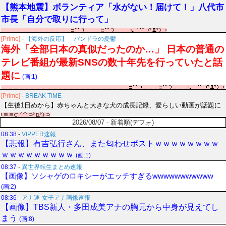
【熊本地震】ボランティア「水がない！届けて！」八代市
市長「自分で取りに行って」
[Prime]
-
【海外の反応】 パンドラの憂鬱
海外「全部日本の真似だったのか…」 日本の普通の
テレビ番組が最新SNSの数十年先を行っていたと話
題に
(画:1)
[Prime]
-
BREAK TIME
【生後1日めから】赤ちゃんと大きな犬の成長記録、愛らしい動画が話題に
2026/08/07 - 新着順(デフォ)
08:38
-
VIPPER速報
【悲報】有吉弘行さん、また匂わせポストｗｗｗｗｗｗｗｗ
ｗｗｗｗｗｗｗｗｗ
(画:1)
08:37
-
異世界転生まとめ速報
【画像】ソシャゲのロキシーがエッチすぎるwwwwwwwwwww
(画:2)
08:36
-
アナ速‐女子アナ画像速報
【画像】TBS新人・多田成美アナの胸元から中身が見えてし
まう
(画:8)