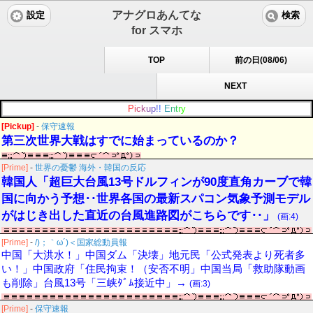
アナグロあんてな
設定
検索
for スマホ
TOP
前の日(08/06)
NEXT
P
i
c
k
u
p
!
!
E
n
t
r
y
[Pickup]
-
保守速報
第三次世界大戦はすでに始まっているのか？
[Prime]
-
世界の憂鬱 海外・韓国の反応
韓国人「超巨大台風13号ドルフィンが90度直角カーブで韓
国に向かう予想‥世界各国の最新スパコン気象予測モデル
がはじき出した直近の台風進路図がこちらです‥」
(画:4)
[Prime]
-
/)；｀ω´)＜国家総動員報
中国「大洪水！」中国ダム「決壊」地元民「公式発表より死者多
い！」中国政府「住民拘束！（安否不明」中国当局「救助隊動画
も削除」台風13号「三峡ﾀﾞﾑ接近中」→
(画:3)
[Prime]
-
保守速報