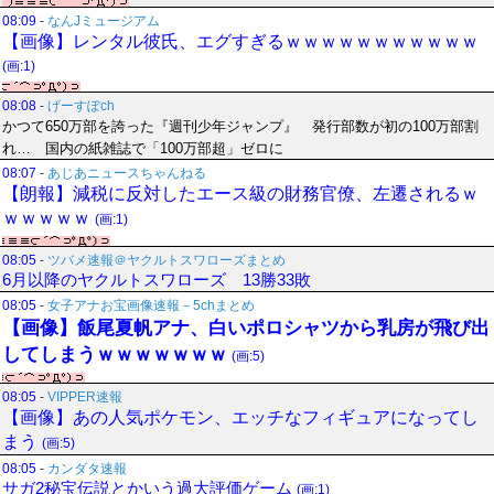
08:09
-
なんJミュージアム
【画像】レンタル彼氏、エグすぎるｗｗｗｗｗｗｗｗｗｗｗ
(画:1)
08:08
-
げーすぽch
かつて650万部を誇った『週刊少年ジャンプ』 発行部数が初の100万部割
れ… 国内の紙雑誌で「100万部超」ゼロに
08:07
-
あじあニュースちゃんねる
【朗報】減税に反対したエース級の財務官僚、左遷されるｗ
ｗｗｗｗｗ
(画:1)
08:05
-
ツバメ速報＠ヤクルトスワローズまとめ
6月以降のヤクルトスワローズ 13勝33敗
08:05
-
女子アナお宝画像速報－5chまとめ
【画像】飯尾夏帆アナ、白いポロシャツから乳房が飛び出
してしまうｗｗｗｗｗｗｗ
(画:5)
08:05
-
VIPPER速報
【画像】あの人気ポケモン、エッチなフィギュアになってし
まう
(画:5)
08:05
-
カンダタ速報
サガ2秘宝伝説とかいう過大評価ゲーム
(画:1)