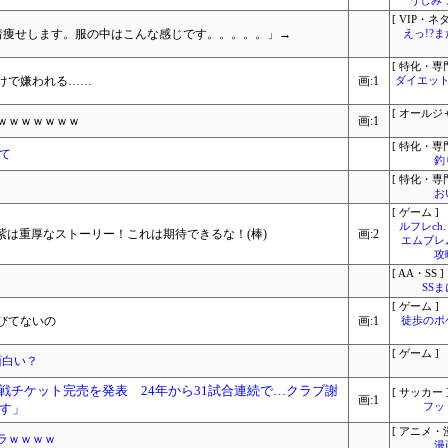
うしみつ
[ VIP・ネタ
「着痩せします。服の中はこんな感じです。。。。。」→
えっ!?
[ 特化・専門
けで嫌われる……
画:1
ダイエット
[ オールジ
ｗｗｗｗｗｗｗ
画:1
[ 特化・専門
て
釣
[ 特化・専門
お
[ ゲーム ]
ルフレch.
紫は重厚なストーリー！これは期待できるな！(棒)
画:2
エムブレ
攻
[ AA・SS ]
SS
[ ゲーム ]
びてないの
画:1
徒歩のポ
[ ゲーム ]
面白い？
戦チケット完売を発表 24年から31試合連続で…クラブ謝
[ サッカー 
画:1
す」
フッ
[ アニメ・漫
ラｗｗｗｗ
漫