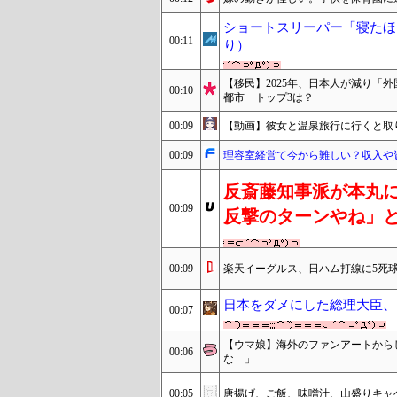
ショートスリーパー「寝たほ
00:11
り）
【移民】2025年、日本人が減り「
00:10
都市 トップ3は？
00:09
【動画】彼女と温泉旅行に行くと取
00:09
理容室経営て今から難しい？収入や
反斎藤知事派が本丸
00:09
反撃のターンやね」
00:09
楽天イーグルス、日ハム打線に5死
日本をダメにした総理大臣、
00:07
【ウマ娘】海外のファンアートから
00:06
な…」
00:05
唐揚げ、ご飯、味噌汁、山盛りキャ