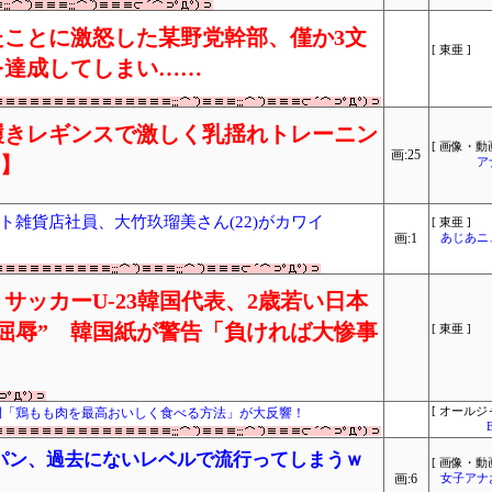
ことに激怒した某野党幹部、僅か3文
[ 東亜 ]
を達成してしまい……
履きレギンスで激しく乳揺れトレーニン
[ 画像・動画
画:25
り】
ア
雑貨店社員、大竹玖瑠美さん(22)がカワイ
[ 東亜 ]
画:1
あじあニ
サッカーU-23韓国代表、2歳若い日本
屈辱” 韓国紙が警告「負ければ大惨事
[ 東亜 ]
開「鶏もも肉を最高おいしく食べる方法」が大反響！
[ オールジ
パン、過去にないレベルで流行ってしまうｗ
[ 画像・動画
画:6
女子アナ