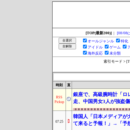
[TOP(最新200)]
|
[08/08(
オールジャンル
特化
アイドル
ゲーム
海外反応
未分類
索引モード > [TOP
時刻
直
銀座で、高級腕時計「ロレ
RSS
走、中国男女3人が強盗
Pickup
韓国人「日本メディアが
07:25
て来ると予報！」→「予