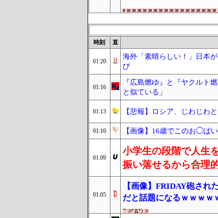
時刻
直
海外「素晴らしい！」日本が
01:20
び
『広島燃ゆ』と『ヤクルト燃
01:16
と似ている」
【悲報】ロシア、じわじわと
01:13
【画像】16歳でこのお◯ぱ
01:10
小学生の段階で人生
01:09
振い落せるから合理
【画像】FRIDAY砲さ
01:05
だと話題になるｗｗｗｗ