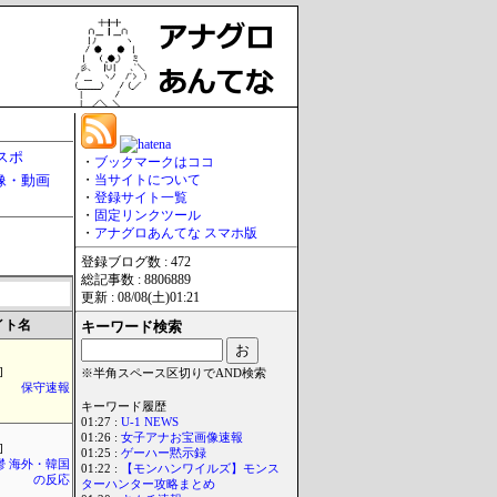
スポ
・
ブックマークはココ
像・動画
・
当サイトについて
・
登録サイト一覧
・
固定リンクツール
・
アナグロあんてな スマホ版
登録ブログ数 : 472
総記事数 : 8806889
更新 : 08/08(土)01:21
イト名
キーワード検索
]
※半角スペース区切りでAND検索
保守速報
キーワード履歴
01:27 :
U-1 NEWS
01:26 :
女子アナお宝画像速報
]
01:25 :
ゲーハー黙示録
鬱 海外・韓国
01:22 :
【モンハンワイルズ】モンス
の反応
ターハンター攻略まとめ