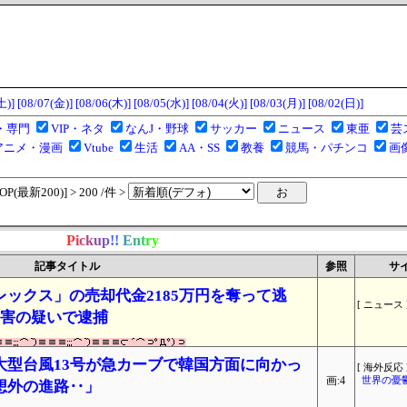
土)]
[08/07(金)]
[08/06(木)]
[08/05(水)]
[08/04(火)]
[08/03(月)]
[08/02(日)]
・専門
VIP・ネタ
なんJ・野球
サッカー
ニュース
東亜
芸
アニメ・漫画
Vtube
生活
AA・SS
教養
競馬・パチンコ
画
(最新200)] > 200 /件 >
P
i
c
k
u
p
!
!
E
n
t
r
y
記事タイトル
参照
サ
ックス」の売却代金2185万円を奪って逃
[ ニュース 
傷害の疑いで逮捕
大型台風13号が急カーブで韓国方面に向かっ
[ 海外反応 
画:4
世界の憂
想外の進路‥」