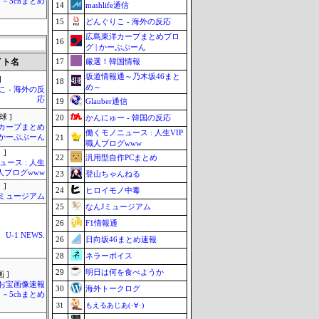
－5chまとめ
14
mashlife通信
15
どんぐりこ - 海外の反応
広島東洋カープまとめブロ
16
グ | かーぷぶーん
イト名
17
厳選！韓国情報
坂道情報通～乃木坂46まと
]
18
め～
 - 海外の反
応
19
Glauber通信
球 ]
20
かんにゅー - 韓国の反応
カープまとめ
働くモノニュース : 人生VIP
| かーぷぶーん
21
職人ブログwww
 ]
22
汎用型自作PCまとめ
ース : 人生
職人ブログwww
23
登山ちゃんねる
 ]
24
ヒロイモノ中毒
Jミュージアム
25
なんJミュージアム
26
F1情報通
U-1 NEWS.
26
日向坂46まとめ速報
28
ネラーボイス
29
明日は何を食べようか
 ]
お宝画像速報
30
海外トークログ
－5chまとめ
31
もえるあじあ(･∀･)