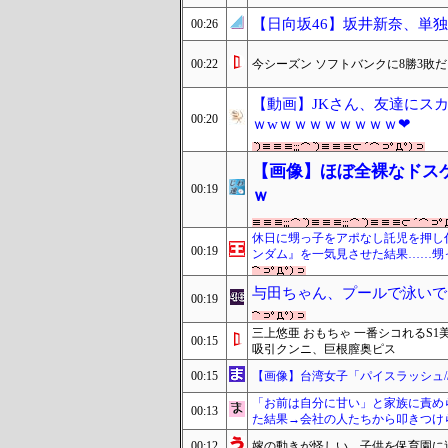
【日向坂46】坂井新奈、単独で外
00:26
00:22
今シーズン ソフトバンクに8勝3敗
【動画】JKさん、友達にス
00:20
ｗwｗｗｗｗｗｗｗｗ❤
【画像】ほぼ全裸なドス
00:19
ｗ
休日に甥っ子をアポなし託児を押し
00:19
ンダム』を一気見させた結果……甥
与田ちゃん、プールで泳いで
00:19
三上悠亜 おもちゃ 一番シコれるS
00:15
吸引クンニ、巨根膣奥ピス
00:15
【画像】台湾女子「パイスラッシュ//
「お前は自分に甘い」と家族に責め
00:13
た結果→会社の人たちから叩きつけ
00:12
嫁の動きが怪しい。子供を保育園に