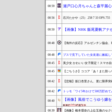
瀬戸口心月ちゃんと森平麗心
00:59
00:56
石川たかや（25）.258 7 33 OPS.755
【画像】NHK 飯尾夏帆アナ
00:50
00:48
【海外の反応】アルゼンチン協会、F
00:48
ブスで見下していた女友達に嫉妬し
00:45
美少女 かわいい女子限定！スマホ自
00:45
【ごちうさ】ココア「あ！また割っ
00:42
【悲報】坂口杏里さん、更に限界突
00:42
トッモ「ワイ5年かけて500万貯め
【画像】風俗でこうゆう嬢を
00:40
00:39
【画像】橋本環奈の上位互換のセク