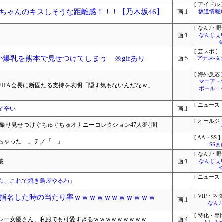
[ アイドル 
ちゃんのキスしそうな距離感！！！【乃木坂46】
画:1
坂道情報
[ なんJ・野
画:1
なんじぇ
[ 芸スポ ]
が爆乳を熊本で見せつけてしまう ※gifあり
画:5
アナ速‐
[ 海外反応 
マニア・
IFA会長に断固たる支持を表明「隠す気もないんだなｗ」
ボール 
[ ニュース 
て辛い
画:1
[ オールジ
撮り見せつけぐちゅぐちゅオナニーコレクション47人8時間
[ AA・SS ]
ちゃった…」チノ「…」
SS
[ なんJ・野
破
画:1
なんじぇ
[ ニュース 
てん、これで焼き鳥屋やるわ」
指名した時の当たり率ｗｗｗｗｗｗｗｗｗｗｗ
[ VIP・ネタ
画:1
なん
[ 特化・専門
シー女優さん、私服でも可愛すぎるｗｗｗｗｗｗｗｗｗ
画:4