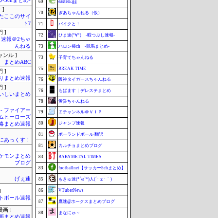
-5chまとめ-
69
easterEgg
 ]
70
ぎあちゃんねる（仮）
またここのサイ
ト?
71
バイクと！
 ]
72
ひま速(°∀°) -暇つぶし速報-
速報＠2ちゃ
んねる
73
ハロン棒ch -競馬まとめ-
ャンル ]
73
子育てちゃんねる
まとめABC
75
BREAK TIME
 ]
りまとめ速報
76
阪神タイガースちゃんねる
 ]
76
もばます｜デレステまとめ
いしいまとめ
78
黄昏ちゃんねる
 - ファイアー
79
Ｚチャンネル＠ＶＩＰ
ムヒーローズ
80
ジャンプ速報
略まとめ速報
81
ポーランドボール 翻訳
まにあっくす！
81
カルチョまとめブログ
ケモンまとめ
83
BABYMETAL TIMES
ブログ
83
footballnet【サッカー5chまとめ】
げぇ速
85
もきゅ速(*´ω`*)人(´･ェ･｀)
86
VTuberNews
]
トボール速報
87
鷹速@ホークスまとめブログ
画 ]
88
まなにゅ～
画まとめ速報