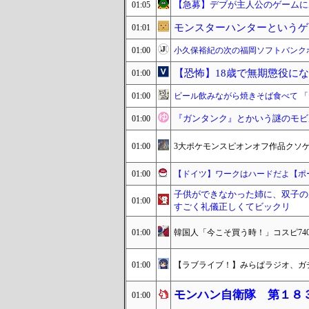
【急募】デブが主人公のゲームに
01:05
モンスターハンターというゲ
01:01
01:00
小久保裕紀の次の福岡ソフトバンク
【恐怖】18歳で無期懲役に
01:00
01:00
ビール飲みながら焼きそば食べて 「
『ガンタンク』とかいう謎のモビ
01:00
01:00
3大ポケモンスピオンオフ作品クソ
01:00
【ドイツ】ワークはハードだよ【ポ
子供ができなかった姉に、双子の
01:00
すごく礼儀正しくてビックリ
01:00
韓国人「今こそ買う時！」コスピ74
01:00
【ラブライブ！】みらぱラジオ、ガ
モンハン自衛隊 第１８
01:00