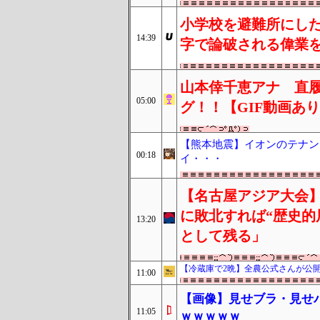
小学校を避難所にした
14:39
字で論破される偉業
山本倖千恵アナ 直
05:00
グ！！【GIF動画あ
【熊本地震】イオンのテナント
00:18
イ・・・
【名古屋アジア大会】
に敗北すれば“歴史的
13:20
として残る」
【冷蔵庫で2晩】全農公式さんが公
11:00
【画像】見せブラ・見せ
11:05
ｗｗｗｗｗ