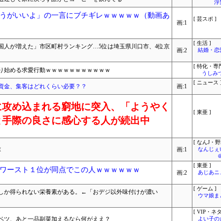
浮
うがいいよ」の一言にブチギレｗｗｗｗｗ（動画あ
[ 芸スポ ]
画:1
[ 生活 ]
外国人が増えた」市区町村ランキング…5位は埼玉県川口市、4位京
画:2
結婚・恋
[ 特化・専門
り始める求愛行動ｗｗｗｗｗｗｗｗｗｗｗ
うしみつ
[ ニュース 
資金、集客はどれくらい必要？？
画:1
に攻め込まれる窮地に突入、「ようやく
[ 東亜 ]
と手際の良さに感心する人が続出中
[ なんJ・野
球
画:1
なんじぇ
[ 東亜 ]
ワースト１位が同点でこの人ｗｗｗｗｗｗ
画:2
あじあニ
[ ゲーム ]
しか得られない栄養素がある。←「おデジ以外味付けが濃い
ウマ娘ま
[ VIP・ネタ
ベツ、あと一品副菜加えるなら何がええ？
よい子の