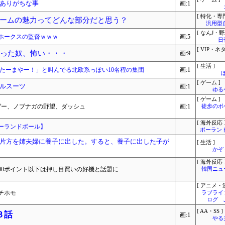
ありがちな事
画:1
[ 特化・専門
ームの魅力ってどんな部分だと思う？
汎用型
[ なんJ・野
ホークスの監督ｗｗｗ
画:5
日
[ VIP・ネタ
なった奴、怖い・・・
画:9
[ 生活 ]
たーまやー！」と叫んでる北欧系っぽい10名程の集団
画:1
[ ゲーム ]
ルスーツ
画:1
ゆる
[ ゲーム ]
ゲー、ノブナガの野望、ダッシュ
画:1
徒歩のポ
[ 海外反応 
ーランドボール】
ポーラン
片方を姉夫婦に養子に出した。すると、養子に出した子が
[ 生活 ]
かぞ
[ 海外反応 
00ポイント以下は押し目買いの好機と話題に
韓国ニュ
[ アニメ・漫
チホモ
ラブライ
ログ 
[ AA・SS ]
３話
画:1
やる