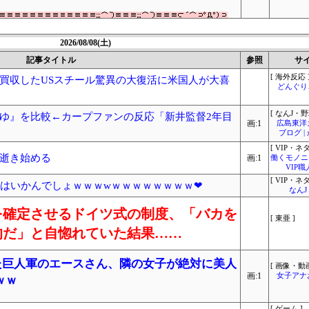
2026/08/08(土)
記事タイトル
参照
サ
[ 海外反応 
買収したUSスチール驚異の大復活に米国人が大喜
どんぐりこ
[ なんJ・野
ゆ』を比較←カープファンの反応「新井監督2年目
画:1
広島東洋
ブログ 
[ VIP・ネタ
逝き始める
画:1
働くモノニュ
VIP
[ VIP・ネタ
いはいかんでしょｗｗｗwｗｗｗｗｗｗｗｗ❤
なん
を確定させるドイツ式の制度、「バカを
[ 東亜 ]
的だ」と自惚れていた結果……
れた巨人軍のエースさん、隣の女子が絶対に美人
[ 画像・動画
画:1
女子アナ
ｗｗ
[ ゲーム ]