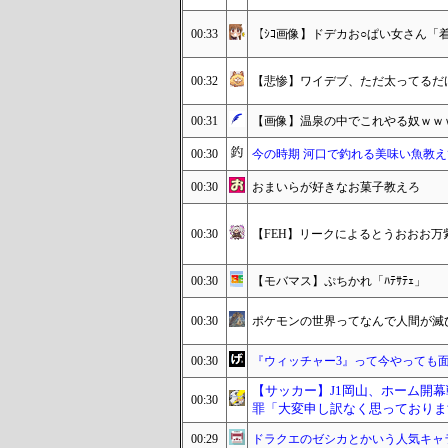
00:33
【ｼｺ画像】ドデカお○ぱい女さん
00:32
【悲惨】ワイデブ、ただ太ってるだ
00:31
【画像】温泉の中でこれやる奴ｗｗ
00:30
今の時期 河口で釣れる美味い魚教え
00:30
おまいらが好きなお菓子教えろ
00:30
【FEH】リークによるとうおおお万
00:30
【モバマス】ぷちかれ「ﾊﾃｻﾃｪ」
00:30
ポケモンの世界ってなんで人間が滅
00:30
『ウィッチャー3』って今やっても
【サッカー】J1岡山、ホーム開幕
00:30
罪「大変申し訳なく思っておりま
00:29
ドラクエのゼシカとかいう人気キャ