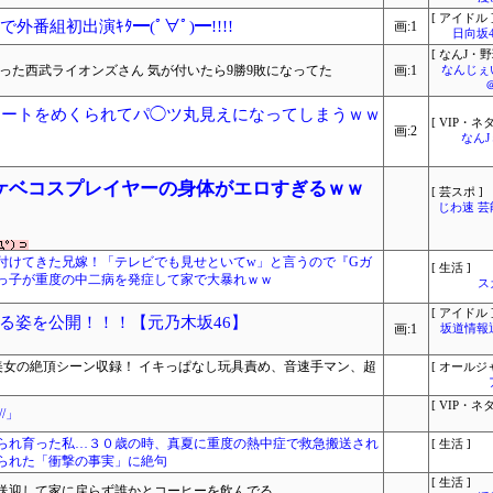
[ アイドル 
番組初出演ｷﾀ━(ﾟ∀ﾟ)━!!!!
画:1
日向坂
[ なんJ・野
だった西武ライオンズさん 気が付いたら9勝9敗になってた
画:1
なんじぇ
カートをめくられてパ◯ツ丸見えになってしまうｗｗ
[ VIP・ネタ
画:2
なん
ケベコスプレイヤーの身体がエロすぎるｗｗ
[ 芸スポ ]
じわ速 
付けてきた兄嫁！「テレビでも見せといてw」と言うので『Gガ
[ 生活 ]
っ子が重度の中二病を発症して家で大暴れｗｗ
ス
[ アイドル 
る姿を公開！！！【元乃木坂46】
画:1
坂道情報
1美女の絶頂シーン収録！ イキっぱなし玩具責め、音速手マン、超
[ オールジ
[ VIP・ネタ
/」
られ育った私…３０歳の時、真夏に重度の熱中症で救急搬送され
[ 生活 ]
られた「衝撃の事実」に絶句
[ 生活 ]
送迎して家に戻らず誰かとコーヒーを飲んでる