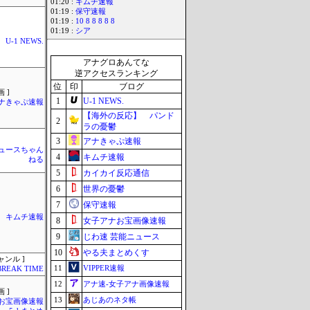
01:20 :
キムチ速報
01:19 :
保守速報
01:19 :
10 8 8 8 8 8
01:19 :
シア
U-1 NEWS.
アナグロあんてな
逆アクセスランキング
位
印
ブログ
 ]
1
U-1 NEWS.
ナきゃぷ速報
【海外の反応】 パンド
2
ラの憂鬱
3
アナきゃぷ速報
ュースちゃん
4
キムチ速報
ねる
5
カイカイ反応通信
6
世界の憂鬱
7
保守速報
キムチ速報
8
女子アナお宝画像速報
9
じわ速 芸能ニュース
10
やる夫まとめくす
ャンル ]
11
VIPPER速報
BREAK TIME
12
アナ速‐女子アナ画像速報
 ]
13
あじあのネタ帳
お宝画像速報