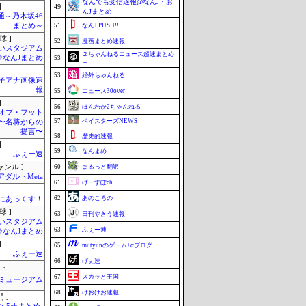
なんでも受信遅報@なんJ・お
]
49
んJまとめ
通～乃木坂46
まとめ～
51
なんJ PUSH!!
球 ]
52
漫画まとめ速報
いスタジアム
２ちゃんねるニュース超速まとめ
＠なんJまとめ
53
＋
53
婚外ちゃんねる
女子アナ画像速
報
55
ニュース30over
]
56
ほんわか2ちゃんねる
オブ・フット
57
ベイスターズNEWS
〜名将からの
提言〜
58
歴史的速報
]
59
なんまめ
ふぇー速
ャンル ]
60
まるっと翻訳
アダルトMeta
61
げーすぽch
62
あのころの
まにあっくす！
球 ]
63
日刊やきう速報
いスタジアム
63
ふぇー速
＠なんJまとめ
]
65
mutyunのゲーム+αブログ
ふぇー速
66
げぇ速
 ]
67
スカッと王国！
Jミュージアム
68
けおけお速報
 ]