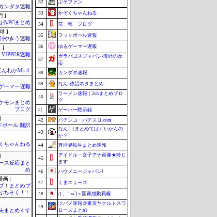
32
ぷそファン
カンダタ速報
33
かぞくちゃんねる
 ]
自作PCまとめ
34
笑 韓 ブログ
球 ]
35
フットボール速報
刊やきう速報
36
ゆるゲーマー遅報
 ]
VIPPER速報
ガラパゴスジャパン-海外の反
37
応
ほんわかMkⅡ
38
カンダタ速報
39
なんJ政治ネタまとめ
ゲーマー遅報
ラーメン速報｜2chまとめブロ
40
グ
ケモンまとめ
ブログ
41
ゲーハー黙示録
]
42
パチンコ・パチスロ.com
ドボール 翻訳
なんJ（まとめては）いかんの
43
か？
くちゃんねる
44
異世界転生まとめ速報
アイドル・女子アナ画像★吟じ
]
45
ます
ース反応まと
め
46
ハウメニージャパン!
画 ]
47
くまニュース
ブ！まとめブ
ぷちそく！！
48
/)；｀ω´)＜国家総動員報
ツバメ速報＠東京ヤクルトスワ
49
ローズまとめ
夫まとめくす