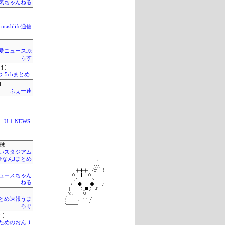
気ちゃんねる
mashlife通信
愛ニュースぷ
らす
 ]
-5chまとめ-
]
ふぇー速
U-1 NEWS.
球 ]
いスタジアム
＠なんJまとめ
ュースちゃん
ねる
とめ速報うま
ろぐ
 ]
ためのおんＪ