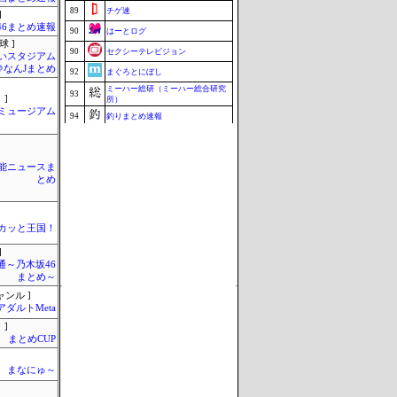
89
チゲ速
]
46まとめ速報
90
はーとログ
球 ]
90
セクシーテレビジョン
いスタジアム
＠なんJまとめ
92
まぐろとにぼし
ミーハー総研（ミーハー総合研究
93
 ]
所）
Jミュージアム
94
釣りまとめ速報
95
マラソン速報
95
ZAPZAP!
芸能ニュースま
97
ねこのあまやどり
とめ
97
究極のまとめ.com
97
こんなニュースにでくわした
カッと王国！
100
まとめCUP
]
Update 08/08 00:38
通～乃木坂46
まとめ～
ャンル ]
アダルトMeta
 ]
まとめCUP
まなにゅ～