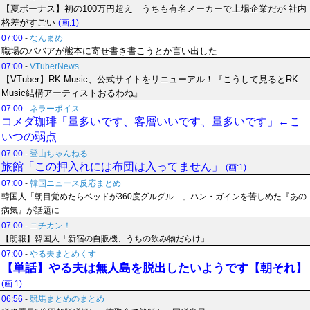
【夏ボーナス】初の100万円超え うちも有名メーカーで上場企業だが 社内
格差がすごい
(画:1)
07:00
-
なんまめ
職場のババアが熊本に寄せ書き書こうとか言い出した
07:00
-
VTuberNews
【VTuber】RK Music、公式サイトをリニューアル！『こうして見るとRK
Music結構アーティストおるわね』
07:00
-
ネラーボイス
コメダ珈琲「量多いです、客層いいです、量多いです」←こ
いつの弱点
07:00
-
登山ちゃんねる
旅館「この押入れには布団は入ってません」
(画:1)
07:00
-
韓国ニュース反応まとめ
韓国人「朝目覚めたらベッドが360度グルグル…」ハン・ガインを苦しめた『あの
病気』が話題に
07:00
-
ニチカン！
【朗報】韓国人「新宿の自販機、うちの飲み物だらけ」
07:00
-
やる夫まとめくす
【単話】やる夫は無人島を脱出したいようです【朝それ】
(画:1)
06:56
-
競馬まとめのまとめ