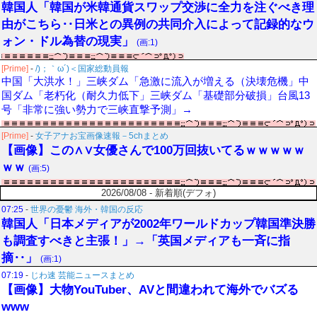
韓国人「韓国が米韓通貨スワップ交渉に全力を注ぐべき理
由がこちら‥日米との異例の共同介入によって記録的なウ
ォン・ドル為替の現実」
(画:1)
[Prime]
-
/)；｀ω´)＜国家総動員報
中国「大洪水！」三峡ダム「急激に流入が増える（決壊危機」中
国ダム「老朽化（耐久力低下」三峡ダム「基礎部分破損」台風13
号「非常に強い勢力で三峡直撃予測」→
[Prime]
-
女子アナお宝画像速報－5chまとめ
【画像】この∧∨女優さんで100万回抜いてるｗｗｗｗｗ
ｗｗ
(画:5)
2026/08/08 - 新着順(デフォ)
07:25
-
世界の憂鬱 海外・韓国の反応
韓国人「日本メディアが2002年ワールドカップ韓国準決勝
も調査すべきと主張！」→「英国メディアも一斉に指
摘‥」
(画:1)
07:19
-
じわ速 芸能ニュースまとめ
【画像】大物YouTuber、AVと間違われて海外でバズる
www