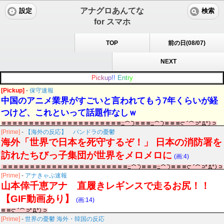
アナグロあんてな
設定
検索
for スマホ
TOP
前の日(08/07)
NEXT
P
i
c
k
u
p
!
!
E
n
t
r
y
[Pickup]
-
保守速報
中国のアニメ業界がすごいと言われてもう7年くらいが経
つけど、これといって話題作なしｗ
[Prime]
-
【海外の反応】 パンドラの憂鬱
海外「世界で日本を死守するぞ！」 日本の消防署を
訪れたちびっ子集団が世界をメロメロに
(画:4)
[Prime]
-
アナきゃぷ速報
山本倖千恵アナ 直履きレギンスで走るお尻！！
【GIF動画あり】
(画:14)
[Prime]
-
世界の憂鬱 海外・韓国の反応