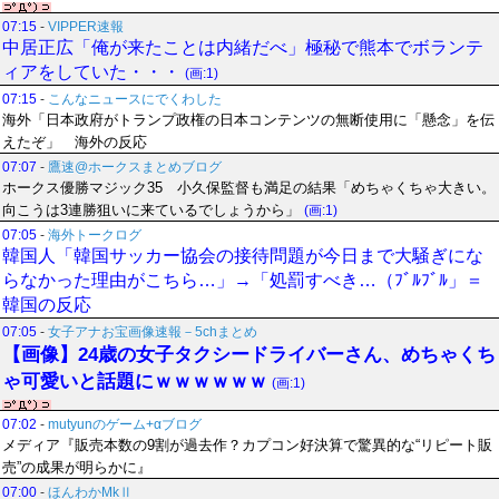
07:15
-
VIPPER速報
中居正広「俺が来たことは内緒だべ」極秘で熊本でボランテ
ィアをしていた・・・
(画:1)
07:15
-
こんなニュースにでくわした
海外「日本政府がトランプ政権の日本コンテンツの無断使用に「懸念」を伝
えたぞ」 海外の反応
07:07
-
鷹速@ホークスまとめブログ
ホークス優勝マジック35 小久保監督も満足の結果「めちゃくちゃ大きい。
向こうは3連勝狙いに来ているでしょうから」
(画:1)
07:05
-
海外トークログ
韓国人「韓国サッカー協会の接待問題が今日まで大騒ぎにな
らなかった理由がこちら…」→「処罰すべき…（ﾌﾞﾙﾌﾞﾙ」＝
韓国の反応
07:05
-
女子アナお宝画像速報－5chまとめ
【画像】24歳の女子タクシードライバーさん、めちゃくち
ゃ可愛いと話題にｗｗｗｗｗｗ
(画:1)
07:02
-
mutyunのゲーム+αブログ
メディア『販売本数の9割が過去作？カプコン好決算で驚異的な“リピート販
売”の成果が明らかに』
07:00
-
ほんわかMkⅡ