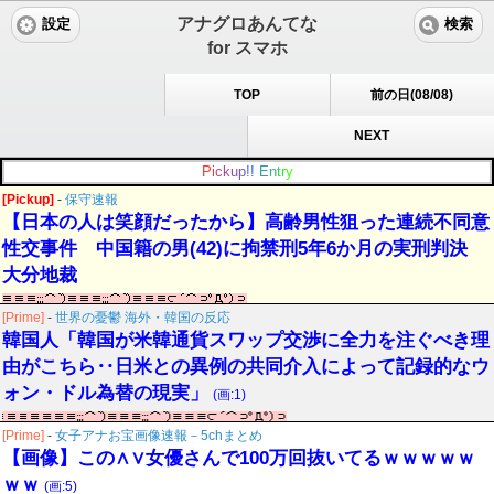
アナグロあんてな
設定
検索
for スマホ
TOP
前の日(08/08)
NEXT
P
i
c
k
u
p
!
!
E
n
t
r
y
[Pickup]
-
保守速報
【日本の人は笑顔だったから】高齢男性狙った連続不同意
性交事件 中国籍の男(42)に拘禁刑5年6か月の実刑判決
大分地裁
[Prime]
-
世界の憂鬱 海外・韓国の反応
韓国人「韓国が米韓通貨スワップ交渉に全力を注ぐべき理
由がこちら‥日米との異例の共同介入によって記録的なウ
ォン・ドル為替の現実」
(画:1)
[Prime]
-
女子アナお宝画像速報－5chまとめ
【画像】この∧∨女優さんで100万回抜いてるｗｗｗｗｗ
ｗｗ
(画:5)