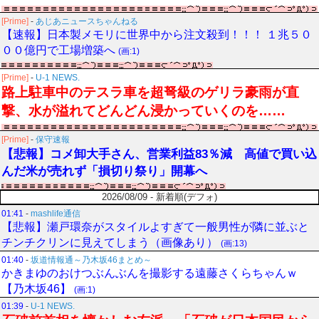
[Prime]
-
あじあニュースちゃんねる
【速報】日本製メモリに世界中から注文殺到！！！ １兆５０
００億円で工場増築へ
(画:1)
[Prime]
-
U-1 NEWS.
路上駐車中のテスラ車を超弩級のゲリラ豪雨が直
撃、水が溢れてどんどん浸かっていくのを……
[Prime]
-
保守速報
【悲報】コメ卸大手さん、営業利益83％減 高値で買い込
んだ米が売れず「損切り祭り」開幕へ
2026/08/09 - 新着順(デフォ)
01:41
-
mashlife通信
【悲報】瀬戸環奈がスタイルよすぎて一般男性が隣に並ぶと
チンチクリンに見えてしまう（画像あり）
(画:13)
01:40
-
坂道情報通～乃木坂46まとめ～
かきまゆのおけつぶんぶんを撮影する遠藤さくらちゃんｗ
【乃木坂46】
(画:1)
01:39
-
U-1 NEWS.