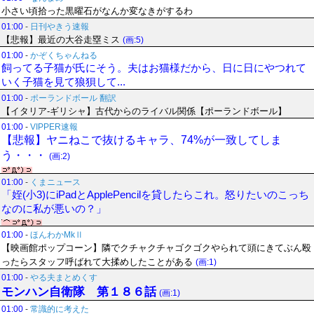
小さい頃拾った黒曜石がなんか変なきがするわ
01:00
-
日刊やきう速報
【悲報】最近の大谷走塁ミス
(画:5)
01:00
-
かぞくちゃんねる
飼ってる子猫が氏にそう。夫はお猫様だから、日に日にやつれて
いく子猫を見て狼狽して...
01:00
-
ポーランドボール 翻訳
【イタリア-ギリシャ】古代からのライバル関係【ポーランドボール】
01:00
-
VIPPER速報
【悲報】ヤニねこで抜けるキャラ、74%が一致してしま
う・・・
(画:2)
01:00
-
くまニュース
「姪(小3)にiPadとApplePencilを貸したらこれ。怒りたいのこっち
なのに私が悪いの？」
01:00
-
ほんわかMkⅡ
【映画館ポップコーン】隣でクチャクチャゴクゴクやられて頭にきてぶん殴
ったらスタッフ呼ばれて大揉めしたことがある
(画:1)
01:00
-
やる夫まとめくす
モンハン自衛隊 第１８６話
(画:1)
01:00
-
常識的に考えた