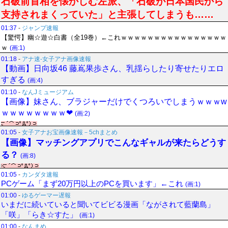
石破前首相を懐かしむ左派、「石破が日本国民から
支持されまくっていた」と主張してしまうも……
01:37
-
ジャンプ速報
【驚愕】幽☆遊☆白書（全19巻）←これｗｗｗｗｗｗｗｗｗｗｗｗｗｗｗｗ
ｗ
(画:1)
01:18
-
アナ速‐女子アナ画像速報
【動画】日向坂46 藤嶌果歩さん、乳揺らしたり寄せたりエロ
すぎる
(画:4)
01:10
-
なんJミュージアム
【画像】妹さん、ブラジャーだけでくつろいでしまうｗｗｗw
ｗｗｗｗｗｗｗｗ❤
(画:2)
01:05
-
女子アナお宝画像速報－5chまとめ
【画像】マッチングアプリでこんなギャルが来たらどうす
る？
(画:8)
01:05
-
カンダタ速報
PCゲーム「まず20万円以上のPCを買います」←これ
(画:1)
01:00
-
ゆるゲーマー遅報
いまだに続いていると聞いてビビる漫画「ながされて藍蘭島」
「咲」「らき☆すた」
(画:1)
01:00
-
なんまめ