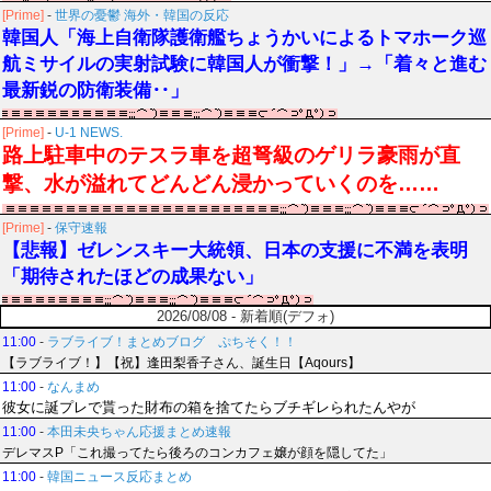
[Prime]
-
世界の憂鬱 海外・韓国の反応
韓国人「海上自衛隊護衛艦ちょうかいによるトマホーク巡
航ミサイルの実射試験に韓国人が衝撃！」→「着々と進む
最新鋭の防衛装備‥」
[Prime]
-
U-1 NEWS.
路上駐車中のテスラ車を超弩級のゲリラ豪雨が直
撃、水が溢れてどんどん浸かっていくのを……
[Prime]
-
保守速報
【悲報】ゼレンスキー大統領、日本の支援に不満を表明
「期待されたほどの成果ない」
2026/08/08 - 新着順(デフォ)
11:00
-
ラブライブ！まとめブログ ぷちそく！！
【ラブライブ！】【祝】逢田梨香子さん、誕生日【Aqours】
11:00
-
なんまめ
彼女に誕プレで貰った財布の箱を捨てたらブチギレられたんやが
11:00
-
本田未央ちゃん応援まとめ速報
デレマスP「これ撮ってたら後ろのコンカフェ嬢が顔を隠してた」
11:00
-
韓国ニュース反応まとめ