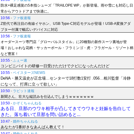
防水×裸足感覚の5本指シューズ「TRAILOPE WP」が新登場。雨や雪にも対応し日
常からアウトドアまで快適に。
10:56
-
ファ板速報
Z世代で再注目の有線イヤホン、USB Type-C対応モデルが登場！USB-A変換アダ
プター付属で幅広いデバイスに対応
10:56
-
ファ板速報
オーダースーツ専門店「グローバルスタイル」に20種類の新作スーツ裏地が登
場！おしゃれな花柄・サッカーボール・フラミンゴ・虎・フラガール・リゾート柄
など豊富！
10:55
-
ふぇー速
コンビニバイトの研修一日受けただけでクビになったんだけど
10:55
-
ベイスターズNEWS
DeNA・勝又温史が正念場…センターで18打数1安打 .056…相川監督「冷静
になって、打席に立って欲しい」
10:50
-
ラビット速報
新聞さん、壮大な縦読みを仕込んでしまうｗｗｗｗｗｗｗ
10:50
-
かぞくちゃんねる
ある日、旦那のウワキ相手が凸してきてウワキと妊娠を告白して
きた。落ち着いて旦那を問い詰めると...
10:47
-
婚外ちゃんねる
あなたが1番好きなあんぱん教えて！
10:47
-
婚外ちゃんねる