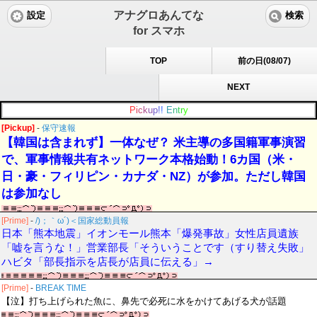
アナグロあんてな
設定
検索
for スマホ
TOP
前の日(08/07)
NEXT
P
i
c
k
u
p
!
!
E
n
t
r
y
[Pickup]
-
保守速報
【韓国は含まれず】一体なぜ？ 米主導の多国籍軍事演習
で、軍事情報共有ネットワーク本格始動！6カ国（米・
日・豪・フィリピン・カナダ・NZ）が参加。ただし韓国
は参加なし
[Prime]
-
/)；｀ω´)＜国家総動員報
日本「熊本地震」イオンモール熊本「爆発事故」女性店員遺族
「嘘を言うな！」営業部長「そういうことです（すり替え失敗」
ハビタ「部長指示を店長が店員に伝える」→
[Prime]
-
BREAK TIME
【泣】打ち上げられた魚に、鼻先で必死に水をかけてあげる犬が話題