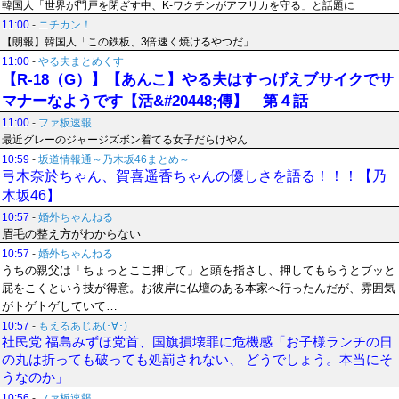
韓国人「世界が門戸を閉ざす中、K-ワクチンがアフリカを守る」と話題に
11:00
-
ニチカン！
【朗報】韓国人「この鉄板、3倍速く焼けるやつだ」
11:00
-
やる夫まとめくす
【R-18（G）】【あんこ】やる夫はすっげえブサイクでサ
マナーなようです【活&#20448;傳】 第４話
11:00
-
ファ板速報
最近グレーのジャージズボン着てる女子だらけやん
10:59
-
坂道情報通～乃木坂46まとめ～
弓木奈於ちゃん、賀喜遥香ちゃんの優しさを語る！！！【乃
木坂46】
10:57
-
婚外ちゃんねる
眉毛の整え方がわからない
10:57
-
婚外ちゃんねる
うちの親父は「ちょっとここ押して」と頭を指さし、押してもらうとブッと
屁をこくという技が得意。お彼岸に仏壇のある本家へ行ったんだが、雰囲気
がトゲトゲしていて…
10:57
-
もえるあじあ(･∀･)
社民党 福島みずほ党首、国旗損壊罪に危機感「お子様ランチの日
の丸は折っても破っても処罰されない、 どうでしょう。本当にそ
うなのか」
10:56
-
ファ板速報