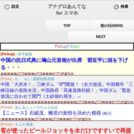
アナグロあんてな
設定
検索
for スマホ
TOP
前の日(08/09)
NEXT
P
i
c
k
u
p
!
!
E
n
t
r
y
[Pickup]
-
保守速報
中国の抗日式典に鳩山元首相が出席 習近平に頭を下げ
る・・・
[Prime]
-
/)；｀ω´)＜国家総動員報
中国「大洪水！」三峡ダム「9門開放！（全力放流」中国都市「三
峡沿線の道路水没」中国政府「高速道路封鎖！」中国ダム「緊急
放流に合わせて開門（土砂崩れ発生」→
[Prime]
-
あじあニュースちゃんねる
【ニュース】石破茂、離党の覚悟を決めた模様
(画:1)
[Prime]
-
キムチ速報
客が使ったビールジョッキを水だけですすいで再提