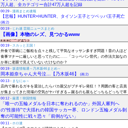
万人超、全カテゴリー合計47万人超を記録
00:29
-
漫画まとめ速報
【悲報】HUNTER×HUNTER、タイソン王子とツベッバ王子死亡
(画:2)
00:19
-
じわ速 芸能ニュースまとめ
【画像】本物のレズ、見つかるwww
00:19
-
スカッと王国！
外食で茶碗にご飯粒を点々と残して平気なオッサン多すぎ問題！昔の人ほど
食事マナーに厳しいと思ってたのに……「コッペパン世代」の作法欠如なの
か単に老眼で見えていないだけなのか？
00:19
-
坂道情報通～乃木坂46まとめ～
岡本姫奈ちゃん大号泣…【乃木坂46】
(画:2)
00:13
-
まなにゅ～
店内で暴れるガキを退治したらバカ親父がブチギレ発狂！？周囲の客と店員
が集まってきた現場の空気がヤバすぎる←蹴るのも親もどっちもどっちで草
00:12
-
厳選！韓国情報
「唯一の五輪メダルを日本に奪われるのか」外国人審判へ
の“性接待”で大揺れの韓国サッカー界、ロンドン五輪メダル剝
奪の可能性に戦々恐々「前例がない」
00:11
-
ホロ速