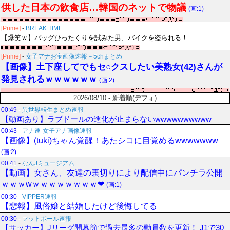
供した日本の飲食店…韓国のネットで物議
(画:1)
[Prime]
-
BREAK TIME
【爆笑ｗ】バッグひったくりを試みた男、バイクを盗られる！
[Prime]
-
女子アナお宝画像速報－5chまとめ
【画像】土下座してでもセ○クスしたい美熟女(42)さんが
発見されるｗｗｗｗｗｗ
(画:2)
2026/08/10 - 新着順(デフォ)
00:49
-
異世界転生まとめ速報
【動画あり】ラブドールの進化が止まらないwwwwwwwwww
00:43
-
アナ速‐女子アナ画像速報
【画像】(tuki)ちゃん覚醒！あたシコに目覚めるwwwwwww
(画:2)
00:41
-
なんJミュージアム
【動画】女さん、友達の裏切りにより配信中にパンチラ公開
ｗｗｗwｗｗｗｗｗｗｗｗ❤
(画:1)
00:30
-
VIPPER速報
【悲報】風俗嬢と結婚したけど後悔してる
00:30
-
フットボール速報
【サッカー】Jリーグ開幕節で過去最多の動員数を更新！ J1で30