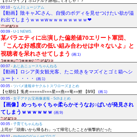
【ホロライブ】ホロナルド跡地にミオしゃ！？
00:10
-
なんJミュージアム
【動画】陰キャJCさん、自慢のボディを見せつけたい欲が溢
れ出てしまうｗｗｗwｗｗｗｗｗｗｗｗ❤
00:09
-
U-1 NEWS.
某バラエティに出演した偏差値70エリート軍団、
「こんな好感度の低い組み合わせは中々ないよ」と
視聴者を呆れさせてしまう
(画:1)
00:07
-
あじあニュースちゃんねる
【動画】ロシア美女観光客、たこ焼きをマズイとゴミ箱へシ
ュート・・・・
(画:1)
00:05
-
ツバメ速報＠ヤクルトスワローズまとめ
【セ順位】兎虎-=====//===星==燕==竜==鯉 【8/9】
(画:1)
00:05
-
女子アナお宝画像速報－5chまとめ
【画像】めっちゃくちゃ柔らかそうなお○ぱいが発見され
てしまうｗｗｗｗｗｗ
(画:9)
00:05
-
子育てちゃんねる
上司が「頭痛いから帰るわ」って帰宅したことが衝撃的だった
00:02
-
mutyunのゲーム+αブログ