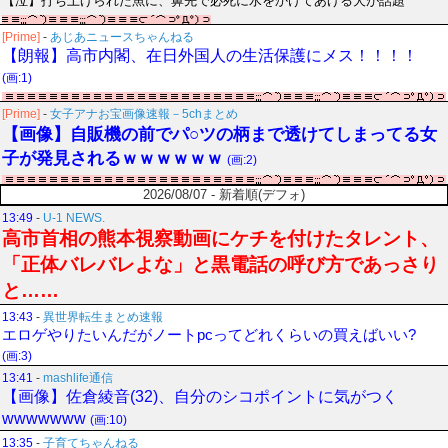
【泣】打ち上げられた魚に、鼻先で必死に水をかけてあげる犬が話題
[Prime]
-
あじあニュースちゃんねる
【朗報】高市内閣、在日外国人の生活保護にメス！！！！
(画:1)
[Prime]
-
女子アナお宝画像速報－5chまとめ
【画像】自販機の前でパ○ツの柄まで透けてしまってる女
子が発見されるｗｗｗｗｗｗ
(画:2)
2026/08/07 - 新着順(デフォ)
13:49
-
U-1 NEWS.
高市首相の熊本視察動画にケチを付けたタレント、
「正体バレバレよな」と黒電話の呼び方であっさり
と……
13:43
-
異世界転生まとめ速報
エロゲやりたいんだがノートpcってどれくらいの買えばいい?
(画:3)
13:41
-
mashlife通信
【画像】佐倉綾音(32)、自分のシコポイントに気がつく
wwwwwww
(画:10)
13:35
-
子育てちゃんねる