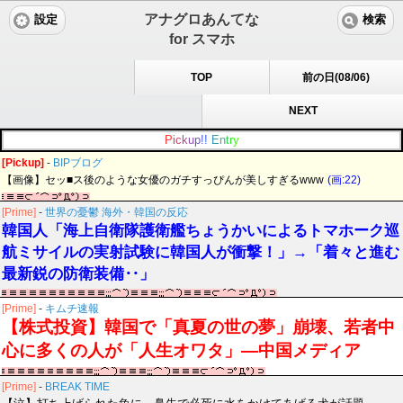
アナグロあんてな
設定
検索
for スマホ
TOP
前の日(08/06)
NEXT
P
i
c
k
u
p
!
!
E
n
t
r
y
[Pickup]
-
BIPブログ
【画像】セッ■ス後のような女優のガチすっぴんが美しすぎるwww
(画:22)
[Prime]
-
世界の憂鬱 海外・韓国の反応
韓国人「海上自衛隊護衛艦ちょうかいによるトマホーク巡
航ミサイルの実射試験に韓国人が衝撃！」→「着々と進む
最新鋭の防衛装備‥」
[Prime]
-
キムチ速報
【株式投資】韓国で「真夏の世の夢」崩壊、若者中
心に多くの人が「人生オワタ」―中国メディア
[Prime]
-
BREAK TIME