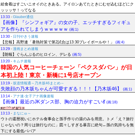
給食着はすごいニオイのときある。アイロンあてたときにむせ込むほどにク
ッッッサ！ってなる
13:33
-
Glauber通信
【画像】『シンフォギア』の女の子、エッチすぎるフィギュ
アを作られてしまうｗｗｗｗｗ
(画:1)
13:30
-
日刊やきう速報
【悲報】高野連「暑熱対策で第2試合は13:30プレイボールや！」
(画:4)
13:29
-
漫画まとめ速報
【朗報】ぐらんぶるのヒロイン、デレる
(画:5)
13:20
-
キムチ速報
韓国の人気コーヒーチェーン「ペクスダバン」が日
本初上陸！東京・新橋に1号店オープン
13:19
-
坂道情報通～乃木坂46まとめ～
失敗顔の乃木坂ちゃんが可愛すぎる！！！【乃木坂46】
(画:1)
13:14
-
アナ速‐女子アナ画像速報
【画像】最近のJKダンス部、胸の迫力がすごい💃
(画:18)
13:13
-
まなにゅ～
ウトの還暦祝いにホテル食事会と孫手作りの湯のみを用意。トメ「え？旅行
じゃないの？周りは旅行なのに」図々しすぎる暴言に絶句←孫の気持ちを無
下にする最低ババア