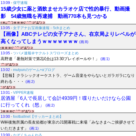
13:09
-
保守速報
15歳少女に薬と酒飲ませカラオケ店で性的暴行、動画撮
影 54歳無職を再逮捕 動画770本も見つかる
13:05
-
女子アナお宝画像速報－5chまとめ
【画像】ABCテレビの女子アナさん、在京局よりレベルが
高くなってしまうｗｗｗｗｗｗｗ
(画:8)
13:05
-
ツバメ速報＠ヤクルトスワローズまとめ
高野連「暑熱対策で第2試合は13:30プレイボールや！」
(画:1)
13:02
-
mutyunのゲーム+αブログ
【悲報】クラシックオーケストラ、ゲーム音楽をやらないとガラガラになり
終わる・・・
(画:2)
13:01
-
VIPPER速報
居酒屋「6人で長居して会計4939円！喋りたいだけなら公園
に行ってくれ（怒」
(画:2)
13:00
-
footballnet【サッカーまとめ】
W杯後無所属の長友佑都が東京のJ1開幕戦に来場「みなさまへご挨拶させて
いただきます」
(画:1)
13:00
-
かぞくちゃんねる