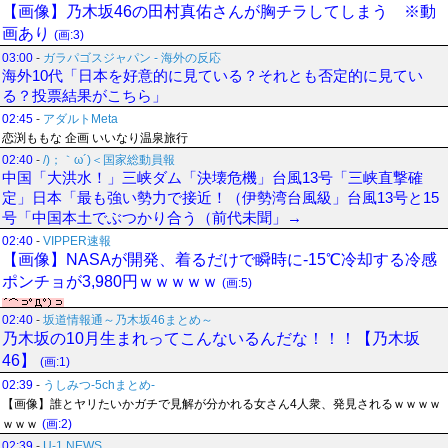
【画像】乃木坂46の田村真佑さんが胸チラしてしまう ※動
画あり
(画:3)
03:00
-
ガラパゴスジャパン - 海外の反応
海外10代「日本を好意的に見ている？それとも否定的に見てい
る？投票結果がこちら」
02:45
-
アダルトMeta
恋渕ももな 企画 いいなり温泉旅行
02:40
-
/)；｀ω´)＜国家総動員報
中国「大洪水！」三峡ダム「決壊危機」台風13号「三峡直撃確
定」日本「最も強い勢力で接近！（伊勢湾台風級」台風13号と15
号「中国本土でぶつかり合う（前代未聞」→
02:40
-
VIPPER速報
【画像】NASAが開発、着るだけで瞬時に-15℃冷却する冷感
ポンチョが3,980円ｗｗｗｗｗ
(画:5)
02:40
-
坂道情報通～乃木坂46まとめ～
乃木坂の10月生まれってこんないるんだな！！！【乃木坂
46】
(画:1)
02:39
-
うしみつ-5chまとめ-
【画像】誰とヤリたいかガチで見解が分かれる女さん4人衆、発見されるｗｗｗｗ
ｗｗｗ
(画:2)
02:39
-
U-1 NEWS.