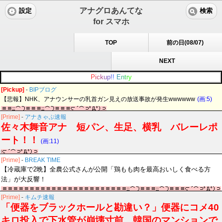
アナグロあんてな
設定
検索
for スマホ
TOP
前の日(08/07)
NEXT
P
i
c
k
u
p
!
!
E
n
t
r
y
[Pickup]
-
BIPブログ
【悲報】NHK、アナウンサーの乳首ガン見えの放送事故が発生wwwwww
(画:5)
[Prime]
-
アナきゃぷ速報
佐々木舞音アナ 短パン、生足、横乳 バレーレポ
ート！！
(画:11)
[Prime]
-
BREAK TIME
【冷蔵庫で2晩】全農公式さんが公開「鶏もも肉を最高おいしく食べる方
法」が大反響！
[Prime]
-
キムチ速報
「便器をブラックホールと勘違い？」便器にコメ40
キロ投入で下水管が崩壊寸前…韓国のマンションで