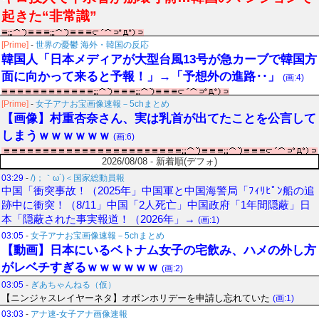
起きた“非常識”
[Prime]
-
世界の憂鬱 海外・韓国の反応
韓国人「日本メディアが大型台風13号が急カーブで韓国方
面に向かって来ると予報！」→「予想外の進路‥」
(画:4)
[Prime]
-
女子アナお宝画像速報－5chまとめ
【画像】村重杏奈さん、実は乳首が出てたことを公言して
しまうｗｗｗｗｗｗ
(画:6)
2026/08/08 - 新着順(デフォ)
03:29
-
/)；｀ω´)＜国家総動員報
中国「衝突事故！（2025年」中国軍と中国海警局「ﾌｨﾘﾋﾟﾝ船の追
跡中に衝突！（8/11」中国「2人死亡」中国政府「1年間隠蔽」日
本「隠蔽された事実報道！（2026年」→
(画:1)
03:05
-
女子アナお宝画像速報－5chまとめ
【動画】日本にいるベトナム女子の宅飲み、ハメの外し方
がレベチすぎるｗｗｗｗｗｗ
(画:2)
03:05
-
ぎあちゃんねる（仮）
【ニンジャスレイヤーネタ】オボンホリデーを申請し忘れていた
(画:1)
03:03
-
アナ速‐女子アナ画像速報