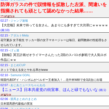
防弾ガラスの件で誤情報を拡散した左派、間違いを
指摘されても頑として認めなかった結果……
02:27
-
ジャンプ速報
【大悲報】未来で待ってる女さん、あまりにも多すぎて大渋滞にｗｗｗｗｗ
(画:10)
02:15
-
アダルトMeta
花守夏歩 女子校生 サッカー部の女子マネージャーは毎日、顧問教師の性処理をさ
せられています。
02:15
-
げぇ速
【朗報】冥王計画ゼオライマーさんたった2回のスパロボ参戦で大人気ロボ
作品にｗｗ
02:15
-
まとめCUP
ネットで会える女とヤれる率がwww
02:10
-
Samurai GOAL
韓国代表DFイ・ハンボムがベルギー王者加入！…北中米W杯で全3試合に出場
02:07
-
あじあニュースちゃんねる
【ニュース】日本共産党の街宣車、ほんと碌でもないな
(画:1)
02:06
-
競馬まとめのまとめ
日本競馬歴代最低の実況