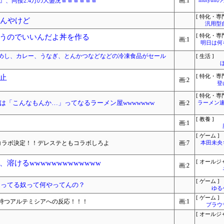
』、同接2.4万の大盛況ｗｗｗｗｗｗ
画:1
mutyun
[ 特化・専門
るんやけど
汎用型
うのでいいんだよ丼を作る
[ 特化・専門
画:1
明日は何
めし、カレー、うなぎ、とんかつなどなどの冷凍食品がセール
[ 生活 ]
止
[ 特化・専門
画:2
登
[ 特化・専門
は「こんなもんか…」ってなるラーメン屋wwwwwww
画:2
ラーメン速
[ 教養 ]
画:1
[ ゲーム ]
コラボ決定！！デレステともコラボしろよ
画:7
本田未央
溶けるwwwwwwwwwwwww
[ オールジ
画:2
[ ゲーム ]
いじってる奴って何やってんの？
ゆる
[ ゲーム ]
持つアルテミシアへの反応！！！
画:1
ブラウ
[ オールジ