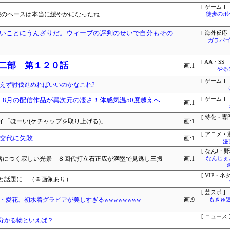
[ ゲーム ]
装のペースは本当に緩やかになったね
徒歩のポ
いことにうんざりだ。ウィーブの評判のせいで自分もその
[ 海外反応 
ガラパゴ
[ AA・SS ]
 二部 第１２０話
画:1
やる
[ ゲーム ]
えず討伐進めればいいのかなこれ?
オ、8月の配信作品が異次元の凄さ！体感気温50度越えへ
[ ゲーム ]
画:1
[ 特化・専門
「ほーい(ケチャップを取り上げる)」
画:1
[ アニメ・漫
交代に失敗
画:1
漫
[ なんJ・野
路につく寂しい光景 ８回代打立石正広が満塁で見逃し三振
画:1
なんじぇ
[ VIP・ネタ
と話題に…（※画像あり）
[ 芸スポ ]
・愛花、初水着グラビアが美しすぎるwwwwwwww
画:9
もきゅ速(
[ ニュース 
分かる物といえば？