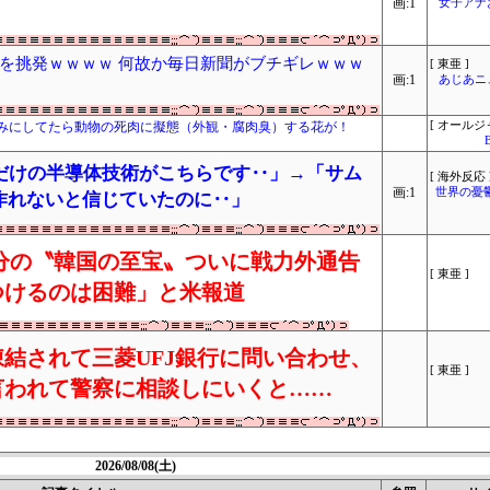
画:1
女子アナ
を挑発ｗｗｗｗ 何故か毎日新聞がブチギレｗｗｗ
[ 東亜 ]
画:1
あじあニ
みにしてたら動物の死肉に擬態（外観・腐肉臭）する花が！
[ オールジ
だけの半導体技術がこちらです‥」→「サム
[ 海外反応 
画:1
世界の憂
eが作れないと信じていたのに‥」
分の〝韓国の至宝〟ついに戦力外通告
[ 東亜 ]
つけるのは困難」と米報道
結されて三菱UFJ銀行に問い合わせ、
[ 東亜 ]
言われて警察に相談しにいくと……
2026/08/08(土)