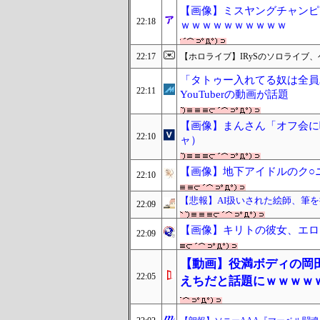
【画像】ミスヤングチャンピ
22:18
ｗｗｗｗｗｗｗｗｗｗ
22:17
【ホロライブ】IRySのソロライブ、
「タトゥー入れてる奴は全員
22:11
YouTuberの動画が話題
【画像】まんさん「オフ会に
22:10
ャ）
【画像】地下アイドルのク○
22:10
【悲報】AI扱いされた絵師、筆
22:09
【画像】キリトの彼女、エロ
22:09
【動画】役満ボディの岡田
22:05
えちだと話題にｗｗｗｗ