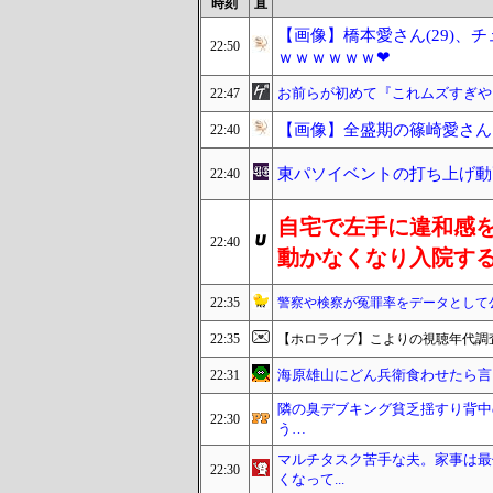
時刻
直
【画像】橋本愛さん(29)、
22:50
ｗｗｗｗｗｗ❤
お前らが初めて『これムズすぎや
22:47
【画像】全盛期の篠崎愛さん
22:40
東パソイベントの打ち上げ動画ｷ
22:40
自宅で左手に違和感
22:40
動かなくなり入院す
22:35
警察や検察が冤罪率をデータとして
22:35
【ホロライブ】こよりの視聴年代調
海原雄山にどん兵衛食わせたら言
22:31
隣の臭デブキング貧乏揺すり背中
22:30
う…
マルチタスク苦手な夫。家事は最
22:30
くなって...