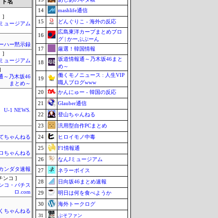
イト名
14
mashlife通信
 ]
15
どんぐりこ - 海外の反応
Jミュージアム
広島東洋カープまとめブロ
16
グ | かーぷぶーん
ーハー黙示録
17
厳選！韓国情報
 ]
坂道情報通～乃木坂46まと
Jミュージアム
18
め～
]
働くモノニュース : 人生VIP
通～乃木坂46
19
職人ブログwww
まとめ～
20
かんにゅー - 韓国の反応
21
Glauber通信
U-1 NEWS.
22
登山ちゃんねる
23
汎用型自作PCまとめ
24
ヒロイモノ中毒
てちゃんねる
25
F1情報通
ロちゃんねる
26
なんJミュージアム
カンダタ速報
27
ネラーボイス
チンコ ]
28
日向坂46まとめ速報
ンコ・パチス
ロ.com
29
明日は何を食べようか
30
海外トークログ
くちゃんねる
31
ぷそファン