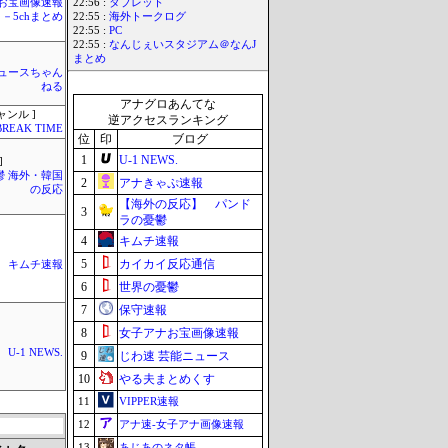
お宝画像速報
22:56 :
タブレット
－5chまとめ
22:55 :
海外トークログ
22:55 :
PC
22:55 :
なんじぇいスタジアム＠なんJ
まとめ
ュースちゃん
ねる
アナグロあんてな
ャンル ]
逆アクセスランキング
BREAK TIME
位
印
ブログ
1
U-1 NEWS.
]
鬱 海外・韓国
2
アナきゃぷ速報
の反応
【海外の反応】 パンド
3
ラの憂鬱
4
キムチ速報
5
カイカイ反応通信
キムチ速報
6
世界の憂鬱
7
保守速報
8
女子アナお宝画像速報
U-1 NEWS.
9
じわ速 芸能ニュース
10
やる夫まとめくす
11
VIPPER速報
12
アナ速‐女子アナ画像速報
13
あじあのネタ帳