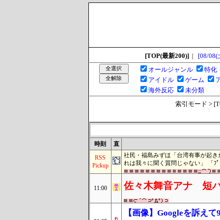
[TOP(最新200)]
|
[08/08(
オールジャンル
特化
アイドル
ゲーム
海外反応
未分類
索引モード > [TOP
時刻
直
社民・福島みずほ「台湾有事が起き
RSS
れは我々に聞く質問じゃない」 「ﾌﾟ
Pickup
佐々木舞音アナ 短
11:00
【画像】Googleを訴