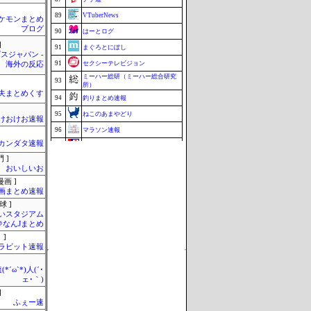
89
VTuberNews
ケモンまとめ
ブログ
90
はーとログ
]
91
まぐろとにぼし
スジャパン -
91
セクシーテレビジョン
海外の反応
ミーハー総研（ミーハー総合研究
93
所）
夫まとめくす
94
釣りまとめ速報
95
ねこのあまやどり
けおけお速報
96
マラソン速報
カンダタ速報
97
Samurai GOAL
 ]
映画.net -ネタバレ|感想|評判 2chま
97
とめブログ-
おいしいお
99
究極のまとめ.com
画 ]
画まとめ速報
99
こんなニュースにでくわした
球 ]
101
まとめCUP
いスタジアム
＠なんJまとめ
Update 08/08 22:38
 ]
ラビット速報
*´ω`*)人(´･
ェ･｀)
]
ふぇー速