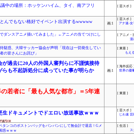
て協議中の場所：ホッケンハイム、タイ、南アフリ
[ 芸スポ ]
[ 芸スポ ]
とんでもない格好でイベント出演するwwwww
画:1
アナ速‐
でダンスアニメ描いてみました」←アニメの当てつけにし
[ アニメ・漫
漫
待疑惑、大韓サッカー協会が声明「現在は一切発生してい
[ 東亜 ]
者の皆さんにお詫び」
もえる
会が過去に20人の外国人審判らに不謹慎接待
[ 海外反応 
がらも不起訴処分に成っていた事が明らか
画:1
世界の憂
の若者に「最も人気な都市」＝5年連
[ 東亜 ]
[ 芸スポ ]
更生ドキュメントでドエロい放送事故ｗｗｗ
じわ速 
ペタンコのボストンバッグをパンパンにして無会計で退店！Gメ
[ 生活 ]
困惑ｗｗｗ
ス