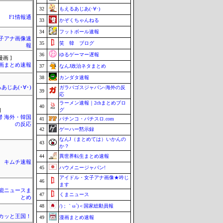
32
もえるあじあ(･∀･)
F1情報通
33
かぞくちゃんねる
34
フットボール速報
女子アナ画像速
35
笑 韓 ブログ
報
36
ゆるゲーマー遅報
画 ]
画まとめ速報
37
なんJ政治ネタまとめ
38
カンダタ速報
あじあ(･∀･)
ガラパゴスジャパン-海外の反
39
応
ラーメン速報｜2chまとめブロ
40
グ
]
鬱 海外・韓国
41
パチンコ・パチスロ.com
の反応
42
ゲーハー黙示録
なんJ（まとめては）いかんの
43
か？
44
異世界転生まとめ速報
キムチ速報
45
ハウメニージャパン!
アイドル・女子アナ画像★吟じ
46
ます
芸能ニュースま
47
くまニュース
とめ
48
/)；｀ω´)＜国家総動員報
カッと王国！
49
漫画まとめ速報