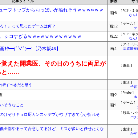
記事タイトル
参照
サ
チューブトップからおっぱいが溢れそうｗｗｗwｗｗ
[ VIP・ネタ
画:8
なん
[ ゲーム ]
ろ！』って思ったゲームは何？
画:12
ゲ
[ VIP・ネタ
、シコすぎるｗｗwｗｗｗｗｗｗｗｗｗ
画:22
なん
[ アイドル 
ﾀ━(ﾟ∀ﾟ)━!【乃木坂46】
画:1
坂道情報
を覚えた開業医、その日のうちに両足が
[ 東亜 ]
ると……
[ 生活 ]
公表すべきだと思う
子育
[ Vtube ]
査
画:2
ホ
[ ゲーム ]
いそうなこと
画:1
[ 競馬・パ
のけぞりキョロ厨カンスケデブがウザすぎて心が折れそ
パチ
低全部やるって合意してるけど、ミスが多いと任せたくな
[ 生活 ]
かぞ