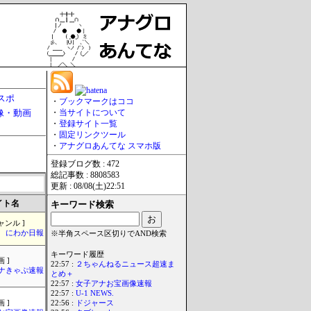
スポ
・
ブックマークはココ
像・動画
・
当サイトについて
・
登録サイト一覧
・
固定リンクツール
・
アナグロあんてな スマホ版
登録ブログ数 : 472
総記事数 : 8808583
更新 : 08/08(土)22:51
イト名
キーワード検索
ャンル ]
にわか日報
※半角スペース区切りでAND検索
キーワード履歴
 ]
22:57 :
２ちゃんねるニュース超速ま
ナきゃぷ速報
とめ＋
22:57 :
女子アナお宝画像速報
22:57 :
U-1 NEWS.
 ]
22:56 :
ドジャース