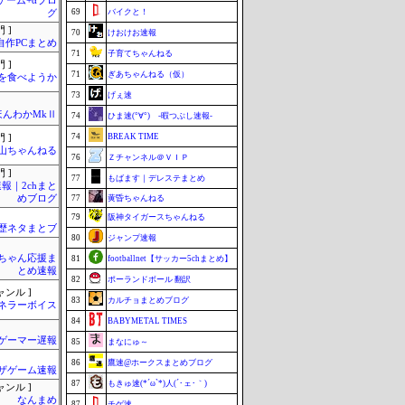
のゲーム+αブロ
69
バイクと！
グ
 ]
70
けおけお速報
自作PCまとめ
71
子育てちゃんねる
 ]
71
ぎあちゃんねる（仮）
を食べようか
73
げぇ速
ほんわかMkⅡ
74
ひま速(°∀°) -暇つぶし速報-
74
BREAK TIME
 ]
山ちゃんねる
76
Ｚチャンネル＠ＶＩＰ
 ]
77
もばます｜デレステまとめ
報｜2chまと
めブログ
77
黄昏ちゃんねる
79
阪神タイガースちゃんねる
歴ネタまとブ
80
ジャンプ速報
ちゃん応援ま
81
footballnet【サッカー5chまとめ】
とめ速報
82
ポーランドボール 翻訳
ャンル ]
83
カルチョまとめブログ
ネラーボイス
84
BABYMETAL TIMES
ゲーマー遅報
85
まなにゅ～
86
鷹速@ホークスまとめブログ
ザゲーム速報
87
もきゅ速(*´ω`*)人(´･ェ･｀)
ャンル ]
なんまめ
87
チゲ速