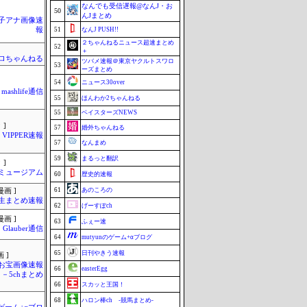
なんでも受信遅報@なんJ・お
50
んJまとめ
女子アナ画像速
報
51
なんJ PUSH!!
２ちゃんねるニュース超速まとめ
52
＋
ロちゃんねる
ツバメ速報＠東京ヤクルトスワロ
53
ーズまとめ
54
ニュース30over
mashlife通信
55
ほんわか2ちゃんねる
55
ベイスターズNEWS
 ]
57
婚外ちゃんねる
VIPPER速報
57
なんまめ
59
まるっと翻訳
 ]
Jミュージアム
60
歴史的速報
61
あのころの
画 ]
生まとめ速報
62
げーすぽch
画 ]
63
ふぇー速
Glauber通信
64
mutyunのゲーム+αブログ
65
日刊やきう速報
 ]
お宝画像速報
66
easterEgg
－5chまとめ
66
スカッと王国！
68
ハロン棒ch -競馬まとめ-