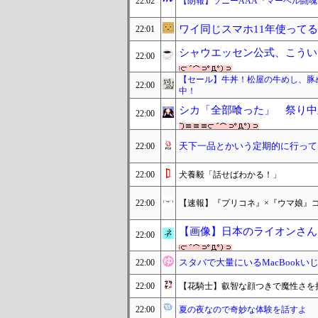
22:02
【朗報】ソニーAAA『マーベル闘魂
ワイ同じスマホ11年使って
22:01
シャウエッセン公式、こうい
22:00
【セール】牛丼！松屋の牛めし、豚
22:00
中！
シカ「全部喰った」 祭り中
22:00
天下一品とかいう定期的に行って
22:00
22:00
犬養毅「話せばわかる！」
22:00
【速報】『プリコネ』×『ウマ娘』
【画像】日本のライオンさん、
22:00
スタバで大量にいるMacBook
22:00
22:00
【花騎士】叡智な顔つきで魔性さを
22:00
夏の夜なので奇妙な体験を話すよ