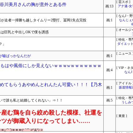
[ 芸スポ ]
谷川美月さんの胸が意外とある件
画:13
アナ速‐
[ なんJ・野
・松原が走者一掃勝ち越しタイムリー2塁打、冨岡1失点完投
画:1
なんじぇ
[ オールジ
んは巨乳と中出しOKで僕を誘惑
[ 特化・専門
？」
ダイエット
[ ニュース 
が嘘ばっかなんだが
画:1
、もはや風俗にしか見えないｗｗｗwｗｗｗｗｗｗｗ
[ VIP・ネタ
画:4
なん
[ アイドル 
めてもらうあやめんとれんたん可愛い！！！【乃木
画:1
坂道情報
[ 特化・専門
いで誰も私と結婚してくれない」⇒！！
画:5
うしみつ
を産む鶏を自ら絞め殺した模様、社運を
[ 東亜 ]
ンツが御蔵入りになってしまい……