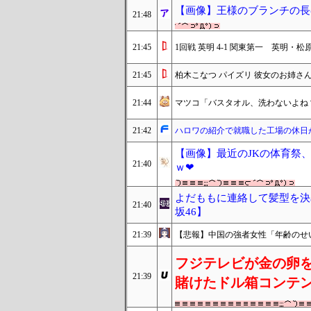
【画像】王様のブランチの長
21:48
21:45
1回戦 英明 4-1 関東第一 英明
21:45
柏木こなつ パイズリ 彼女のお姉さ
21:44
マツコ「バスタオル、洗わないよね
21:42
ハロワの紹介で就職した工場の休日
【画像】最近のJKの体育祭
21:40
ｗ❤
よだももに連絡して髪型を決
21:40
坂46】
21:39
【悲報】中国の強者女性「年齢のせ
フジテレビが金の卵
21:39
賭けたドル箱コンテ