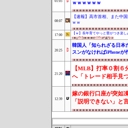
01:05
ｗｗｗｗｗｗ
【速報】高市首相、また中国
08:07
ｗｗ
【ｗ】長年育てやっと蕾がつき楽し
17:00
韓国人「知られざる日本
20:25
スンがなければiPhon
【MLB】打率０割６
21:20
へ「トレード相手見
嫁の銀行口座が突如凍
12:39
「説明できない」と