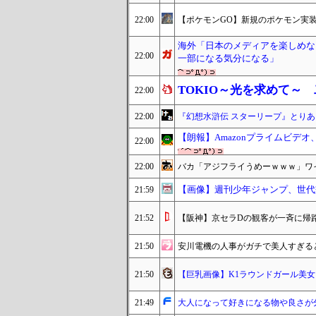
22:00
【ポケモンGO】新規のポケモン実
海外「日本のメディアを楽しめな
22:00
一部になる気分になる」
TOKIO～光を求めて～
22:00
22:00
『幻想水滸伝 スターリープ』とりあ
【朗報】Amazonプライムビデ
22:00
22:00
バカ「アジフライうめーｗｗｗ」ワイ
【画像】週刊少年ジャンプ、世代
21:59
21:52
【阪神】京セラDの観客が一斉に帰
21:50
安川電機の人事がガチで美人すぎる
21:50
【巨乳画像】K1ラウンドガール美女
21:49
大人になって好きになる物や良さが