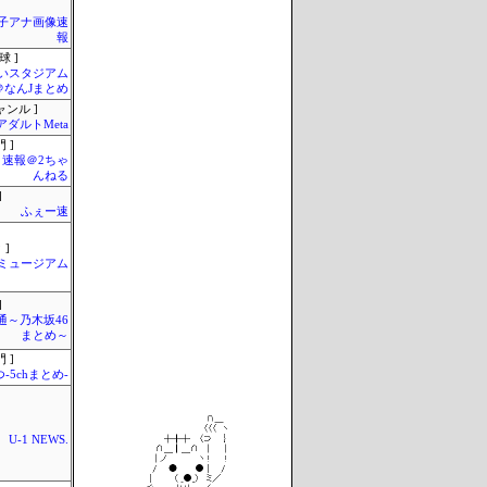
女子アナ画像速
報
球 ]
いスタジアム
＠なんJまとめ
ャンル ]
アダルトMeta
 ]
速報＠2ちゃ
んねる
]
ふぇー速
 ]
Jミュージアム
]
通～乃木坂46
まとめ～
 ]
-5chまとめ-
U-1 NEWS.