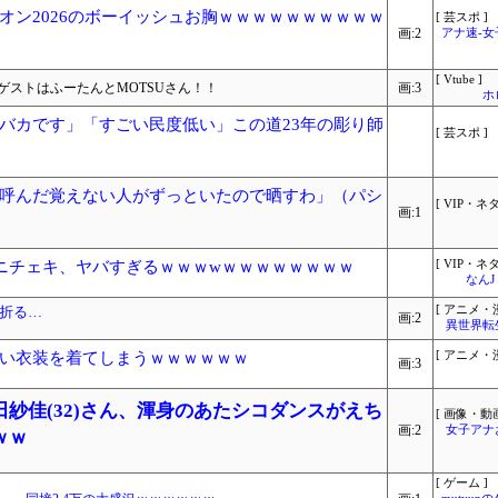
オン2026のボーイッシュお胸ｗｗｗｗｗｗｗｗｗｗ
[ 芸スポ ]
画:2
アナ速‐
[ Vtube ]
ゲストはふーたんとMOTSUさん！！
画:3
ホ
バカです」「すごい民度低い」この道23年の彫り師
[ 芸スポ ]
呼んだ覚えない人がずっといたので晒すわ」（パシ
[ VIP・ネタ
画:1
ニチェキ、ヤバすぎるｗｗｗwｗｗｗｗｗｗｗｗ
[ VIP・ネタ
なん
を折る…
[ アニメ・漫
画:2
異世界転
い衣装を着てしまうｗｗｗｗｗｗ
[ アニメ・漫
画:3
紗佳(32)さん、渾身のあたシコダンスがえち
[ 画像・動画
画:2
女子アナ
ｗｗ
[ ゲーム ]