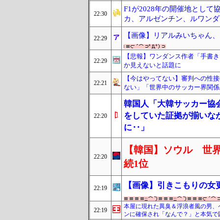
F1が2028年の開催地とし
22:30
カ、アルゼンチン、ルワンダ
【画像】リアルみいちゃん、
22:29
【悲報】ワンダンス作者「手書き
22:29
か見えないと話題に
【今はやってない】審判への性接
22:21
ない」「世界中のサッカー界関係
韓国人「大韓サッカー協
をしていた証拠が揃いな
22:20
に‥」
【韓国】ソウル 世界
22:20
続1位
【画像】引きこもりの女
22:19
本屋に現れた異臭＆浮浪者風の男、
22:19
ンに確保され「なんで？」と本気で