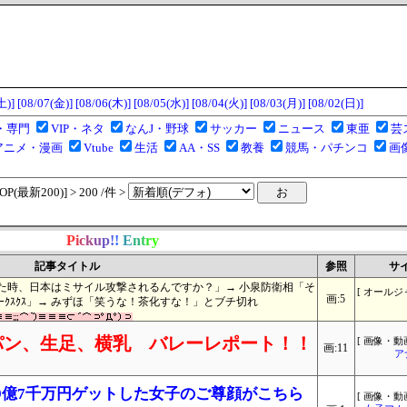
土)]
[08/07(金)]
[08/06(木)]
[08/05(水)]
[08/04(火)]
[08/03(月)]
[08/02(日)]
・専門
VIP・ネタ
なんJ・野球
サッカー
ニュース
東亜
芸
アニメ・漫画
Vtube
生活
AA・SS
教養
競馬・パチンコ
画
(最新200)] > 200 /件 >
P
i
c
k
u
p
!
!
E
n
t
r
y
記事タイトル
参照
サ
た時、日本はミサイル攻撃されるんですか？」→ 小泉防衛相「そ
[ オールジ
画:5
ｰｸｽｸｽ」→ みずほ「笑うな！茶化すな！」とブチ切れ
パン、生足、横乳 バレーレポート！！
[ 画像・動画
画:11
ア
えて9億7千万円ゲットした女子のご尊顔がこちら
[ 画像・動画