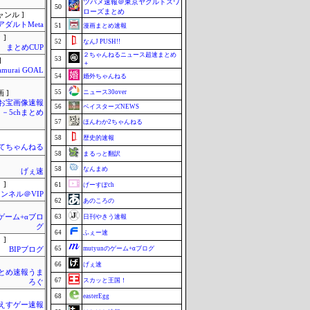
ツバメ速報＠東京ヤクルトスワ
50
ローズまとめ
ャンル ]
アダルトMeta
51
漫画まとめ速報
 ]
52
なんJ PUSH!!
まとめCUP
２ちゃんねるニュース超速まとめ
53
]
＋
amurai GOAL
54
婚外ちゃんねる
55
ニュース30over
 ]
お宝画像速報
56
ベイスターズNEWS
－5chまとめ
57
ほんわか2ちゃんねる
58
歴史的速報
てちゃんねる
58
まるっと翻訳
58
なんまめ
げぇ速
 ]
61
げーすぽch
ンネル＠VIP
62
あのころの
のゲーム+αブロ
63
日刊やきう速報
グ
64
ふぇー速
 ]
65
mutyunのゲーム+αブログ
BIPブログ
66
げぇ速
とめ速報うま
67
スカッと王国！
ろぐ
68
easterEgg
えすゲー速報