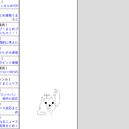
 ]
ンネル＠VIP
とめ速報うま
ろぐ
画 ]
ブ！まとめブ
ぷちそく！！
]
識的に考えた
]
かたすみ速報
 ]
ラビット速報
画 ]
ーローNEWS
ャンル ]
くまニュース
]
スジャパン -
海外の反応
]
ース反応まと
め
]
ねるニュース
超速まとめ＋