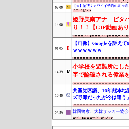
【ｗ】物凄くカワイイ子猫の取っ組
08:00
姫野美南アナ ピタ
14:00
り！！【GIF動画あ
【画像】Googleを訴
01:05
ｗｗｗｗｗｗ
小学校を避難所にした
14:39
字で論破される偉業
共産党区議、16年熊本
16:40
ズ野郎だったが今は違う
韓国警察、大韓サッカー協会
23:59