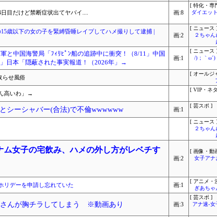
[ 特化・専門
目だけど禁断症状出てヤバイ....
画:8
ダイエット
[ ニュース 
の15歳以下の女の子を緊縛昏睡レイプしてハメ撮りして逮捕 |
画:2
２ちゃん
[ ニュース 
軍と中国海警局「ﾌｨﾘﾋﾟﾝ船の追跡中に衝突！（8/11」中国
画:1
/)；｀ω
」日本「隠蔽された事実報道！（2026年」→
[ オールジ
取らせ風俗
[ VIP・ネタ
かん高いわ」→
[ 芸スポ ]
シーシャバー(合法)で不倫wwwwww
画:1
[ ニュース 
２ちゃん
ナム女子の宅飲み、ハメの外し方がレベチす
[ 画像・動画
画:2
女子アナ
[ アニメ・漫
ホリデーを申請し忘れていた
画:1
ぎあちゃ
[ 芸スポ ]
佑さんが胸チラしてしまう ※動画あり
画:3
アナ速‐