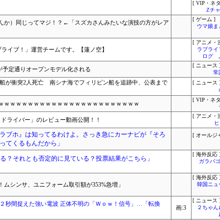
[ VIP・ネタ
Zチャ
[ ゲーム ]
んか）同じってマジ！？←「スズカさんみたいな演技の方がレア
ウマ娘ま
[ アニメ・漫
！ラブライブ！」運営チームです。【蓮ノ空】
ラブライ
ログ 
[ ニュース 
3」が予定通りオープンモデル化される
常
の船が衝突2人死亡 南シナ海でフィリピン船を追跡中、公表まで
[ ニュース 
[ VIP・ネタ
ｗｗｗｗｗｗｗｗｗｗｗｗｗｗｗｗｗｗｗｗｗｗｗｗ
[ アニメ・漫
スドライバー」のレビュー動画公開！！
ヒ
ラブホ』は知ってるわけよ。さっき急にカーナビが『そろ
[ オールジ
ってくるもんだから」
[ 海外反応 
いる？それとも否定的に見ている？投票結果がこちら」
ガラパゴ
[ 海外反応 
ムシンサ、ユニフォーム取引額が353%急増」
韓国ニュ
[ ニュース 
７２秒間捉えた強い電波 正体不明の「Ｗｏｗ！信号」…「転換
画:3
２ちゃん