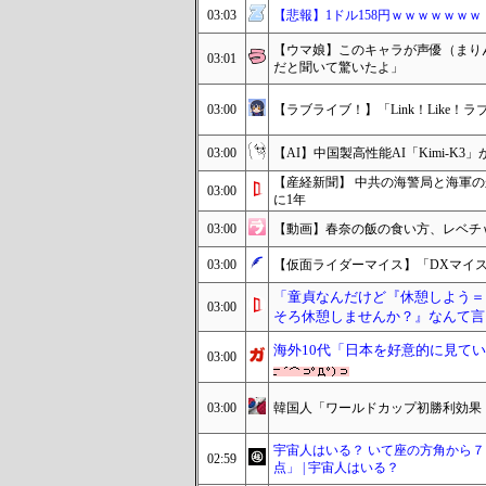
03:03
【悲報】1ドル158円ｗｗｗｗｗｗｗ
【ウマ娘】このキャラが声優（まり
03:01
だと聞いて驚いたよ」
03:00
【ラブライブ！】「Link！Like
03:00
【AI】中国製高性能AI「Kimi-K
【産経新聞】 中共の海警局と海軍
03:00
に1年
03:00
【動画】春奈の飯の食い方、レベチ
03:00
【仮面ライダーマイス】「DXマイ
「童貞なんだけど『休憩しよう＝
03:00
そろ休憩しませんか？』なんて言
海外10代「日本を好意的に見て
03:00
03:00
韓国人「ワールドカップ初勝利効果！
宇宙人はいる？ いて座の方角から
02:59
点」 | 宇宙人はいる？