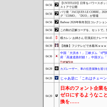
【UNTITLED】日常をパワース
04:56
ストアで公開
パリ発「JACQUES LE CORRE」20
04:56
グ「COMO」「DUO」が登場
04:56
Barbour 2026年秋冬別注コレクション、FRE
04:56
この秋の正解コーデを、セットで。気分
04:45
楪カレン お姉さん 巨漢反社クレー
04:39
【画像】フジテレビで水着JKｗｗｗ
中国「大洪水！」三峡ダム「9門
04:36
府「高速道路封鎖！」中国ダム「
04:29
カズレーザー、車の任意保険を巡り
じゃあ逆に「これはチェーン
04:20
日本のフォント企業
ゼロにするようなこ
04:20
換を……