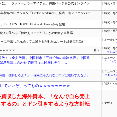
ポットに。「ラッキーカラーアイテム」特集ページを公式オンライン
[ 特化・専門
26年秋冬コレクション「Electric Tenderness」発表、新アイコンバッ
[ 特化・専門
[ 特化・専門
AK’S STORE / Firsthand / Freadaから登場
[ 特化・専門
で選べる「秋映えコーデSET」がantiquaより登場
[ オールジ
マーに中出しされ続けて…翼をもがれたエリート細身巨乳CA
[ 特化・専門
ｗｗｗｗｗ
画:5
うしみつ
開放！（全力放流」中国都市「三峡沿線の道路水没」中国政
[ ニュース 
/)；｀ω
緊急放流に合わせて開門（土砂崩れ発生」→
[ ニュース 
持論「強制しろよ！」「保険にも入れないヤツは運転すんなよ」
２ちゃん
[ VIP・ネタ
店でいいぞ」ってものｗｗｗｗｗｗｗｗ
を買収した海外資本、「なんで自ら売上
とするの」とドン引きするような方針転
[ 東亜 ]