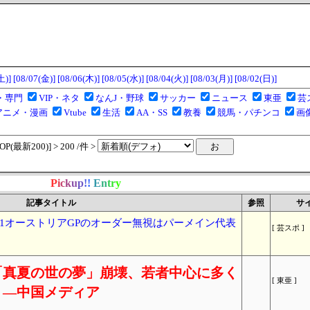
土)]
[08/07(金)]
[08/06(木)]
[08/05(水)]
[08/04(火)]
[08/03(月)]
[08/02(日)]
・専門
VIP・ネタ
なんJ・野球
サッカー
ニュース
東亜
芸
アニメ・漫画
Vtube
生活
AA・SS
教養
競馬・パチンコ
画
(最新200)] > 200 /件 >
P
i
c
k
u
p
!
!
E
n
t
r
y
記事タイトル
参照
サ
F1オーストリアGPのオーダー無視はパーメイン代表
[ 芸スポ ]
「真夏の世の夢」崩壊、若者中心に多く
[ 東亜 ]
」―中国メディア