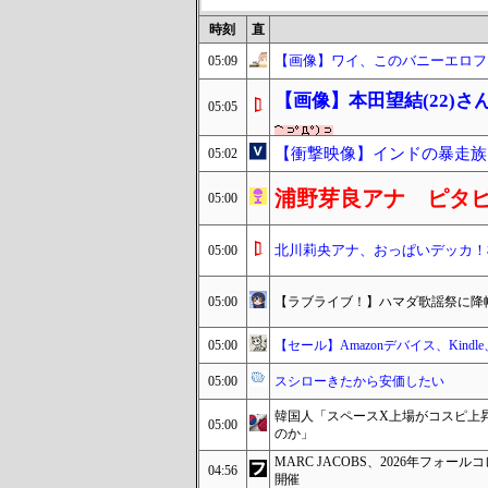
時刻
直
【画像】ワイ、このバニーエロフ
05:09
【画像】本田望結(22)さ
05:05
【衝撃映像】インドの暴走族
05:02
浦野芽良アナ ピタ
05:00
北川莉央アナ、おっぱいデッカ！
05:00
05:00
【ラブライブ！】ハマダ歌謡祭に降
05:00
【セール】Amazonデバイス、Kindle、F
05:00
スシローきたから安価したい
韓国人「スペースX上場がコスピ上
05:00
のか」
MARC JACOBS、2026年フ
04:56
開催