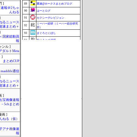
 ]
89
鷹速@ホークスまとめブログ
速報＠2ちゃ
90
はーとログ
んねる
]
91
セクシーテレビジョン
ねるニュース
ミーハー総研（ミーハー総合研究
92
超速まとめ＋
所）
]
93
まぐろとにぼし
´)＜国家総動員
94
釣りまとめ速報
報
ャンル ]
95
こんなニュースにでくわした
アダルトMeta
96
ねこのあまやどり
 ]
まとめCUP
96
マラソン速報
96
ZAPZAP!
mashlife通信
99
究極のまとめ.com
]
ねるニュース
100
ブラウザゲーム速報
超速まとめ＋
Update 08/08 04:38
 ]
お宝画像速報
－5chまとめ
画 ]
んねる（仮）
女子アナ画像速
報