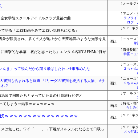
[ オールジ
ん
[ アニメ・漫
ノ空女学院スクールアイドルクラブ最後の曲
ラブライ
ログ 
[ VIP・ネタ
ついて語る「エロ動画をみてエロい気持ちになる」
現象が観測され、多くの人が地上から天変地異のような光景を見
[ ニュース 
画:1
常
[ 海外反応 
ンに衝撃的な暴落…底だと思ったら」エンタメ名家CJ ENMに何が
韓国ニュ
[ ニュース 
んき」って読んだから蹴り飛ばしたわ...仕事舐めんな
２ちゃん
[ ニュース 
人審判も含まれると報道 「Jリーグの審判を統括する人物」 #サ
画:1
２ちゃん
これ？
[ オールジ
る混浴温泉で同僚たちとヤっていた妻の社員旅行ビデオ
払ってしまう⇒結果ｗｗｗｗｗｗｗ
[ 特化・専門
画:3
うしみつ
奴ｗｗｗｗｗｗｗｗｗｗｗｗｗｗｗｗ
[ VIP・ネタ
画:1
[ VIP・ネタ
クスは無しね」ワイ「……」→下着がヌルヌルになるまで口吸っ
えっ!?