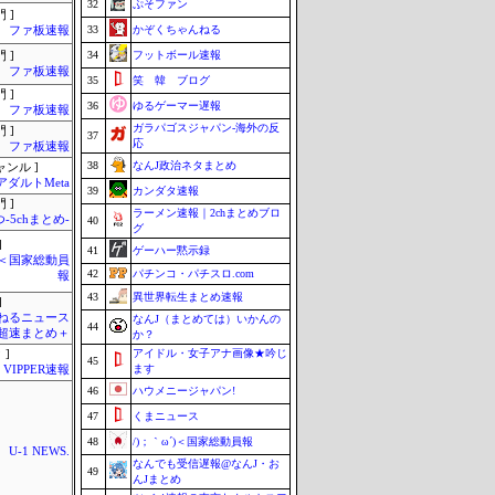
32
ぷそファン
 ]
33
かぞくちゃんねる
ファ板速報
34
フットボール速報
 ]
ファ板速報
35
笑 韓 ブログ
 ]
36
ゆるゲーマー遅報
ファ板速報
ガラパゴスジャパン-海外の反
 ]
37
応
ファ板速報
38
なんJ政治ネタまとめ
ャンル ]
アダルトMeta
39
カンダタ速報
 ]
ラーメン速報｜2chまとめブロ
-5chまとめ-
40
グ
]
41
ゲーハー黙示録
´)＜国家総動員
42
パチンコ・パチスロ.com
報
43
異世界転生まとめ速報
]
ねるニュース
なんJ（まとめては）いかんの
44
超速まとめ＋
か？
アイドル・女子アナ画像★吟じ
 ]
45
ます
VIPPER速報
46
ハウメニージャパン!
47
くまニュース
48
/)；｀ω´)＜国家総動員報
U-1 NEWS.
なんでも受信遅報@なんJ・お
49
んJまとめ