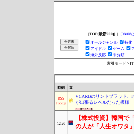
[TOP(最新200)]
|
[08/08(
オールジャンル
特化
アイドル
ゲーム
海外反応
未分類
索引モード > [TOP
時刻
直
VCARBのリンドブラッド、
RSS
が出張るレベルだった模様
Pickup
【株式投資】韓国で
12:20
の人が「人生オワタ