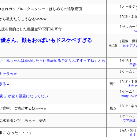
[ オールジ
もイカされガクブルエクスタシー！はじめての追撃絶頂
[ VIP・ネタ
から教えたらこうなるwwww
[ サッカー 
支援を目的とした義援金500万円を寄付
S
女優さん、顔もお○ぱいもドスケベすぎる
[ 画像・動画
画:16
女子アナ
が「私ちゃんは結婚したら仕事辞める予定なんですってね」と言
[ 生活 ]
子育
[ ゲーム ]
キャラｗｗ
[ VIP・ネタ
ぎるｗ
画:1
Zチャ
[ ゲーム ]
魂 」が全く話題になってない
mutyun
[ VIP・ネタ
い背中』に勃起する奴wwww
画:5
[ ゲーム ]
な水着ダンツ「あぁ～、好き」
ウマ娘ま
[ AA・SS ]
事に なった・・・」
えす