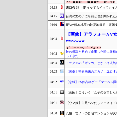
04:15
川口桜 3P・4P イッてもイッて
04:15
台湾の女の子に名前と住所聞かれた
04:10
JFAが熊本地震の被災地復旧・復興
【画像】アラフォー∧∨
04:05
wwwwww
彼の母親と初めて食事した時に彼母
04:05
ってきた
04:05
ドラクエの『ゼシカ』とかいう人気
04:03
【画像】朝倉未来の元カノ、ヱロす
04:02
【悲報】PS独占格ゲー「マーベル闘
04:01
【画像】こういう『女子のダラしな
04:01
【ウマ娘】生足ヘソだしマーメイド
04:00
八幡「雪ノ下の自宅マンションが火