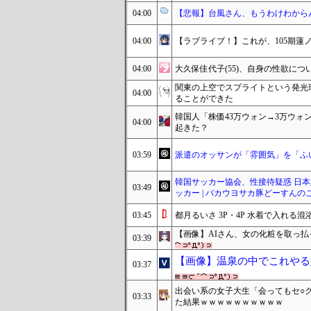
04:00
【悲報】台風さん、もうわけわから
04:00
【ラブライブ！】これが、105期蓮
04:00
大久保佳代子(55)、自身の性欲に
関東の上空でスプライトという発光
04:00
ることができた
韓国人「株価43万ウォン→3万ウォ
04:00
起きた？
03:59
派遣のオッサンが「雰囲気」を「ふい
韓国サッカー協会、性接待疑惑 日本
03:49
ッカー | バカウヨサカ豚どーすんの
03:45
都月るいさ 3P・4P 水着で入れ
【画像】AIさん、女の化粧を取っ
03:39
【画像】温泉の中でこれやる
03:37
出会い系の女子大生「会ってもセ○
03:33
た結果ｗｗｗｗｗｗｗｗｗｗ