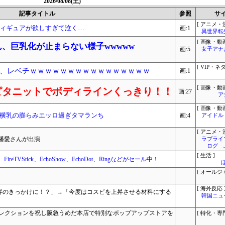
2026/08/08(土)
記事タイトル
参照
サ
[ アニメ・漫
ィギュアが欲しすぎて泣く…
画:1
異世界転
[ 画像・動画
ん、巨乳化が止まらない様子wwwww
画:5
女子アナ
[ VIP・ネタ
、レベチｗｗｗｗｗｗｗｗｗｗｗｗｗｗｗｗ
画:1
[ 画像・動画
ピタニットでボディラインくっきり！！
画:27
ア
[ 画像・動画
横乳の膨らみエッロ過ぎタマランち
画:4
アイドル
[ アニメ・漫
幡愛さんが出演
ラブライ
ログ 
[ 生活 ]
ireTVStick、EchoShow、EchoDot、Ringなどがセール中！
[ オールジ
[ 海外反応 
昇のきっかけに！？」→「今度はコスピを上昇させる材料にする
韓国ニュ
ォールコレクションを祝し阪急うめだ本店で特別なポップアップストアを
[ 特化・専門