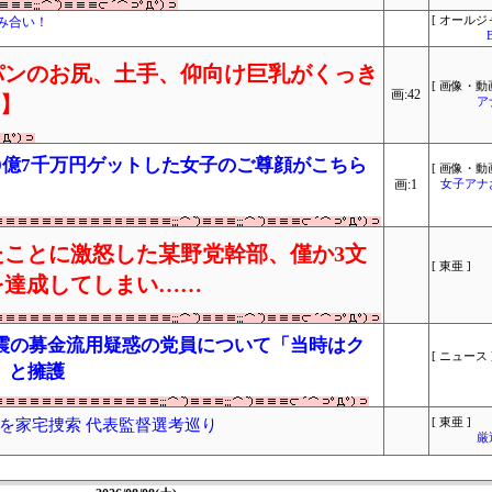
み合い！
[ オールジ
パンのお尻、土手、仰向け巨乳がくっき
[ 画像・動画
画:42
り】
ア
えて9億7千万円ゲットした女子のご尊顔がこちら
[ 画像・動画
画:1
女子アナ
ことに激怒した某野党幹部、僅か3文
[ 東亜 ]
を達成してしまい……
地震の募金流用疑惑の党員について「当時はク
[ ニュース 
」と擁護
を家宅捜索 代表監督選考巡り
[ 東亜 ]
厳