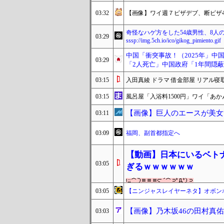
03:32
【画像】ワイ週７ピザデブ、断ピザ4日
奇怪なハゲ方をした54歳男性、8人
03:29
sssp://img.5ch.io/ico/gikog_pimiento.gif
中国「衝突事故！（2025年」中国
03:29
「2人死亡」中国政府「1年間隠蔽
03:15
入田真綾 ドラマ 借金部屋 リアル寝
03:15
風呂屋「入浴料1500円」ワイ「あ
【画像】巨人のエースが美女と
03:11
03:09
福岡、副首都指定へ
【動画】日本にいるベト
03:05
ぎるｗｗｗｗｗｗ
03:05
【ニンジャスレイヤーネタ】オボン
【画像】乃木坂46の田村真
03:03