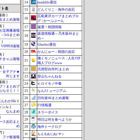
14
mashlife通信
イト名
15
どんぐりこ - 海外の反応
画 ]
広島東洋カープまとめブロ
16
生まとめ速報
グ | かーぷぶーん
 ]
17
厳選！韓国情報
お宝画像速報
坂道情報通～乃木坂46まと
－5chまとめ
18
め～
 ]
19
Glauber通信
VIPPER速報
20
かんにゅー - 韓国の反応
 ]
働くモノニュース : 人生VIP
ナきゃぷ速報
21
職人ブログwww
 ]
22
汎用型自作PCまとめ
・女子アナ★
吟じます
23
登山ちゃんねる
画 ]
24
ヒロイモノ中毒
ブ！まとめブ
25
なんJミュージアム
ぷちそく！！
26
日向坂46まとめ速報
ほんわかMkⅡ
27
F1情報通
ャンル ]
なんまめ
28
ネラーボイス
]
29
明日は何を食べようか
ース反応まと
め
29
海外トークログ
 ]
31
もえるあじあ(･∀･)
ファ板速報