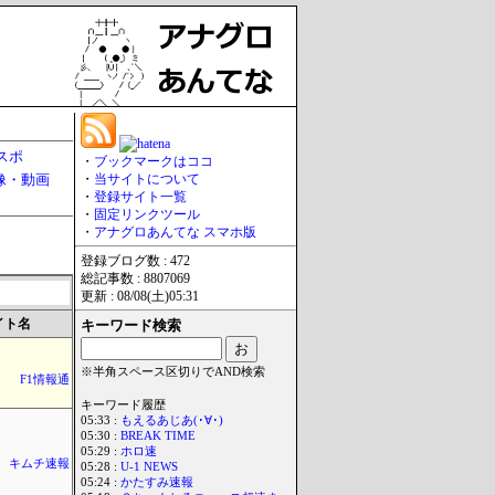
スポ
・
ブックマークはココ
像・動画
・
当サイトについて
・
登録サイト一覧
・
固定リンクツール
・
アナグロあんてな スマホ版
登録ブログ数 : 472
総記事数 : 8807069
更新 : 08/08(土)05:31
イト名
キーワード検索
※半角スペース区切りでAND検索
F1情報通
キーワード履歴
05:33 :
もえるあじあ(･∀･)
05:30 :
BREAK TIME
05:29 :
ホロ速
キムチ速報
05:28 :
U-1 NEWS
05:24 :
かたすみ速報