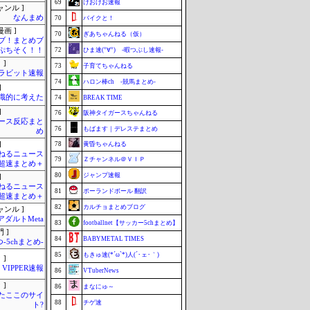
69
けおけお速報
ャンル ]
なんまめ
70
バイクと！
画 ]
70
ぎあちゃんねる（仮）
ブ！まとめブ
ぷちそく！！
72
ひま速(°∀°) -暇つぶし速報-
 ]
73
子育てちゃんねる
ラビット速報
74
ハロン棒ch -競馬まとめ-
]
識的に考えた
74
BREAK TIME
]
76
阪神タイガースちゃんねる
ース反応まと
76
もばます｜デレステまとめ
め
]
78
黄昏ちゃんねる
ねるニュース
79
Ｚチャンネル＠ＶＩＰ
超速まとめ＋
80
ジャンプ速報
]
ねるニュース
81
ポーランドボール 翻訳
超速まとめ＋
82
カルチョまとめブログ
ャンル ]
アダルトMeta
83
footballnet【サッカー5chまとめ】
 ]
84
BABYMETAL TIMES
-5chまとめ-
85
もきゅ速(*´ω`*)人(´･ェ･｀)
 ]
VIPPER速報
86
VTuberNews
 ]
86
まなにゅ～
またここのサイ
88
チゲ速
ト?