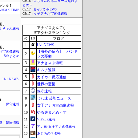
05:18 :
２ちゃんねるニュース超速ま
とめ＋
ャンル ]
05:17 :
みそパンNEWS
BREAK TIME
05:17 :
女子アナお宝画像速報
 ]
アナグロあんてな
ナきゃぷ速報
逆アクセスランキング
位
印
ブログ
1
U-1 NEWS.
 ]
【海外の反応】 パンド
お宝画像速報
2
－5chまとめ
ラの憂鬱
3
アナきゃぷ速報
4
キムチ速報
5
カイカイ反応通信
U-1 NEWS.
6
世界の憂鬱
7
保守速報
8
じわ速 芸能ニュース
]
保守速報
9
女子アナお宝画像速報
10
やる夫まとめくす
11
VIPPER速報
選！韓国情報
12
アナ速‐女子アナ画像速報
13
あじあのネタ帳