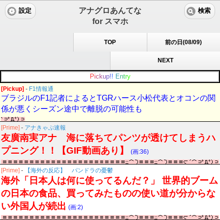
アナグロあんてな
設定
検索
for スマホ
TOP
前の日(08/09)
NEXT
P
i
c
k
u
p
!
!
E
n
t
r
y
[Pickup]
-
F1情報通
ブラジルのF1記者によるとTGRハース小松代表とオコンの関
係が悪くシーズン途中で離脱の可能性も
[Prime]
-
アナきゃぷ速報
友廣南実アナ 海に落ちてパンツが透けてしまうハ
プニング！！【GIF動画あり】
(画:36)
[Prime]
-
【海外の反応】 パンドラの憂鬱
海外「日本人は何に使ってるんだ？」 世界的ブーム
の日本の食品、買ってみたものの使い道が分からな
い外国人が続出
(画:2)