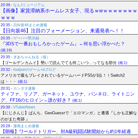
20:39
-
なんJミュージアム
【画像】家賃滞納系ホームレス女子、現るｗwｗｗｗｗｗｗｗ
ｗｗｗ
20:35
-
日向坂46まとめ速報
【日向坂46】注目のフォーメーション、来週発表へ！！
20:35
-
ゲーハー黙示録
『3DSで一番おもしろかったゲーム』←何を思い浮かべた？
(画:18)
20:35
-
ぎあちゃんねる（仮）
【ゴールデンカムイ】勢いで読んでても何こいつ…ってなる部分
(画:1)
20:32
-
mutyunのゲーム+αブログ
アメリカで最もプレイされているゲームハードPS5が1位！！Switch2
は・・・
(画:1)
20:31
-
カンダタ速報
ティファ、リノア、ガーネット、ユウナ、パンネロ、ライトニン
グ、FF16のヒロイン←誰が好き？
(画:1)
20:30
-
VTuberNews
【にじさんじ】ぱんち、GeoGuessrで「エロマンガ」と遭遇『しかも正解な
のがまた奇跡 』
20:29
-
漫画まとめ速報
【朗報】ワールドトリガー、対A級戦闘試験開始から約1年経過