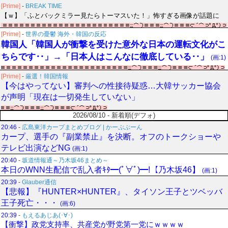
[Prime]
-
BREAK TIME
【ｗ】「ふとバックミラー見たらトーマスいた！」怖すぎる画像が話題に
[Prime]
-
世界の憂鬱 海外・韓国の反応
韓国人「韓国人が衝撃を受けた意外な日本の運転文化がこ
ちらです‥」→「日本人はこんなに徹底している‥」
(画:1)
[Prime]
-
厳選！韓国情報
【今はやってない】審判への性接待疑惑…大韓サッカー協会
が声明「現在は一切発生していない」
2026/08/10 - 新着順(デフォ)
20:46
-
広島東洋カープまとめブログ | かーぷぶーん
カープ、選手の『副業禁止』を決断。オフのトークショーや
テレビ出演などNG
(画:1)
20:40
-
坂道情報通～乃木坂46まとめ～
本日のWNN生配信で乱入者ｷﾀ━(ﾟ∀ﾟ)━!【乃木坂46】
(画:1)
20:39
-
Glauber通信
【悲報】『HUNTER×HUNTER』、タイソン王子とツベッバ
王子死亡・・・
(画:6)
20:39
-
もえるあじあ(･∀･)
【衝撃】政党支持率、共産党が野党第一党にｗｗｗｗ