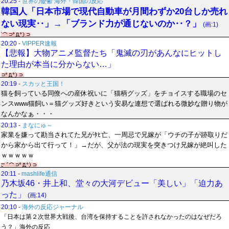
20:25
-
世界の憂鬱 海外・韓国の反応
韓国人「日本市場で現代自動車が月間わずか20台しか売れ
ない現実‥」→「ブランド力が通じないのか‥？」
(画:1)
20:20
-
VIPPER速報
【悲報】大物アニメ監督たち「鬼滅の刃があんなにヒットし
た理由が本当に分からない…」
20:19
-
スカッと王国！
猫を飼っている同僚への産休祝いに「猫柄グッズ」をチョイスする職場のセ
ンスwww猫飼い＝猫グッズ好きという安易な連想で選ばれる微妙な贈り物が
なんかなぁ・・・
20:13
-
まなにゅ～
家業を嫌って勘当されてた兄がﾀﾋ亡、一周忌で兄嫁が「ウチの子が跡取りだ
から家から出て行って！」→だが、父が法の現実を突きつけ兄嫁が絶叫した
ｗｗｗｗｗ
20:11
-
mashlife通信
乃木坂46・井上和、堂々の大河デビュー「美しい」「迫力あ
った」
(画:14)
20:10
-
海外の反応ジャーナル
「日本は第２次世界大戦後、台湾を保持することを許されなかったのはなぜだろ
う？」海外の反応