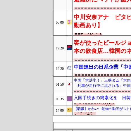
中川安奈アナ ピタピ
05:00
動画あり】
客が使ったビールジ
19:20
本の飲食店…韓国の
中国進出の日系企業「中
16:20
中国「大洪水！」三峡ダム「大雨
01:50
「列車が走行中に流される」中国
入国手続きの簡素化を 日韓
00:35
【朗報】かわいい動物の動画がスト
14:00