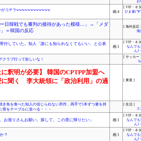
お
[ VIP・ネタ
がコチラwwwwwwwwwwww
画:4
ひま速(°∀
ー日韓戦でも審判の接待があった模様…」→「メダ
[ 海外反応 
ﾞﾙ」＝韓国の反応
海
[ VIP・ネタ
寄付していた。知人「誰にも知られなくてもいい、と公表
画:1
なんでも
んJ
[ サッカー 
グクラブ行って欲しいな！
S
に釈明が必要】 韓国のCPTPP加盟へ
授に聞く 李大統領に「政治利用」の過
[ 東亜 ]
焼き魚を食べた知人の信じられない所作…両手で1本ずつ箸を持
[ 生活 ]
た骨をテーブルに並べる・・・
ス
[ VIP・ネタ
、お巡りさんお願い。探して。この里に帰りたい」
画:1
なんでも
んJ
[ VIP・ネタ
か？
画:1
なんでも
んJ