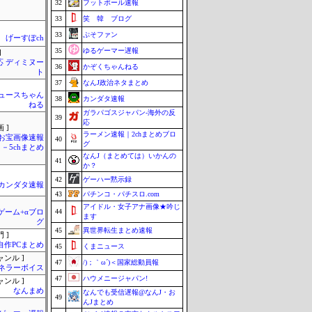
32
フットボール速報
33
笑 韓 ブログ
33
ぷそファン
げーすぽch
35
ゆるゲーマー遅報
]
応 ディミヌー
36
かぞくちゃんねる
ト
37
なんJ政治ネタまとめ
ュースちゃん
38
カンダタ速報
ねる
ガラパゴスジャパン-海外の反
39
応
 ]
ラーメン速報｜2chまとめブロ
お宝画像速報
40
グ
－5chまとめ
なんJ（まとめては）いかんの
41
か？
42
ゲーハー黙示録
カンダタ速報
43
パチンコ・パチスロ.com
アイドル・女子アナ画像★吟じ
44
のゲーム+αブロ
ます
グ
45
異世界転生まとめ速報
 ]
自作PCまとめ
45
くまニュース
ャンル ]
47
/)；｀ω´)＜国家総動員報
ネラーボイス
47
ハウメニージャパン!
ャンル ]
なんまめ
なんでも受信遅報@なんJ・お
49
んJまとめ