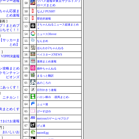
ゲーマー遅報
ツバメ速報＠東京ヤクルトスワ
50
ローズまとめ
ちゃん応援ま
50
なんJ PUSH!!
とめ速報
52
歴史的速報
画 ]
２ちゃんねるニュース超速まとめ
ブ！まとめブ
53
＋
ぷちそく！！
54
ニュース30over
]
lnet【サッカーま
55
なんまめ
とめ】
56
ほんわか2ちゃんねる
 ]
56
ベイスターズNEWS
VIPPER速報
56
漫画まとめ速報
ン攻略まとめ
59
婚外ちゃんねる
ケモンチャン
60
まるっと翻訳
ピオンズ
61
あのころの
まにあっくす！
62
日刊やきう速報
]
63
ハロン棒ch -競馬まとめ-
ニチカン！
64
ふぇー速
夫まとめくす
65
げーすぽch
66
mutyunのゲーム+αブログ
けおけお速報
67
げぇ速
 ]
おいしいお
67
easterEgg
 ]