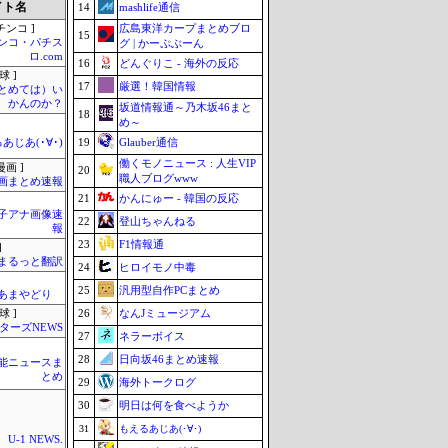
イト名
14
mashlife通信
広島東洋カープまとめブロ
チンコ ]
15
ンコ・パチス
グ | かーぷぶーん
ロ.com
16
どんぐりこ - 海外の反応
球 ]
17
厳選！韓国情報
まとめては）い
かんのか？
坂道情報通～乃木坂46まと
18
め～
19
Glauber通信
あじあ(･∀･)
働くモノニュース : 人生VIP
画 ]
20
職人ブログwww
画まとめ速報
21
かんにゅー - 韓国の反応
女子アナ画像速
22
登山ちゃんねる
報
23
F1情報通
]
まるっと翻訳
24
ヒロイモノ中毒
25
汎用型自作PCまとめ
のあまやどり
26
なんJミュージアム
球 ]
ターズNEWS
27
ネラーボイス
28
日向坂46まとめ速報
芸能ニュースま
とめ
29
海外トークログ
30
明日は何を食べようか
31
もえるあじあ(･∀･)
U-1 NEWS.