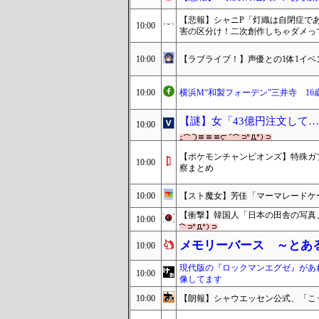
【悲報】シャニP「灯織は自閉症で
10:00
害の区分け！二次創作しちゃダメっ
10:00
【ラブライブ！】声優との1体1イ
10:00
横浜M“和製フォーデン”三井寺 1
【謎】女「43億円注文して
10:00
【ポケモンチャンピオンズ】特殊ガ
10:00
察まとめ
10:00
【スト魔女】芳佳「マーマレードケ
【衝撃】韓国人「日本の田舎の写真
10:00
メモリーバース ～とあ
10:00
現代版の『ロックマンエグゼ』があ
10:00
像してます
10:00
【朗報】シャウエッセン公式、「こ