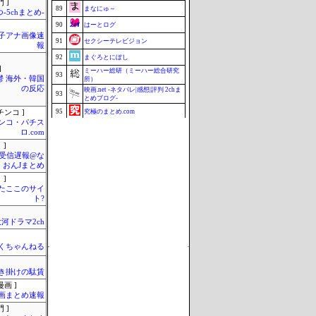
 ]
89
まなにゅ～
-5chまとめ-
90
はーとログ
女子アナ画像速
91
セクシーテレビジョン
報
92
まぐろとにぼし
]
ミーハー総研（ミーハー総合研究
93
鬱 海外・韓国
所）
の反応
映画.net -ネタバレ|感想|評判 2chま
93
とめブログ-
95
究極のまとめ.com
チンコ ]
ンコ・パチス
96
マラソン速報
ロ.com
96
釣りまとめ速報
 ]
受信遅報@な
96
ZAPZAP!
・おんJまとめ
99
Samurai GOAL
 ]
またここのサイ
99
じゃぽにか反応帳
ト?
101
みそパンNEWS
河ドラマ2ch
Update 08/07 10:38
くちゃんねる
き掛けの駄賃
画 ]
画まとめ速報
 ]