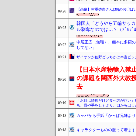
【画像】村重杏奈さん(30)のお〇ぱい
09:26
韓国人「どうやら五輪サッカ
09:25
ル剥奪なのでは…？（ﾌﾞﾙﾌ
中居正広（無職）、熊本に多額の
09:22
してない」
09:21
ザイオンか佐野どっちかは本当ビッ
【日本水産物輸入禁止
の課題を関西外大教
09:20
去
「お皿は綺麗だけど食べ方が汚い」
09:19
ち、骨や手をしゃぶり、口から出し
カッパから手紙「かっぱ兄妹より
09:18
キャラクターものの服って着ます
09:18