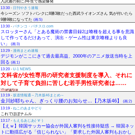
入試週の前に3年生で感染爆発
13:30
-
日刊やきう速報
今シーズン ソフトバンクに8勝3敗だった西武ライオンズさん 気が付いたら
9勝9敗になってた
(画:5)
13:30
-
パチンコ・パチスロ.com
スロッターさん「とある魔術の禁書目録2は喰種を超える事を意識
して作ってるだけあって、演出・ゲーム性は東京喰種よりも良
い」
(画:3)
13:29
-
漫画まとめ速報
デジモンがここにきて過去最高益、2000年のアニメ放送当時を上
回る
(画:1)
13:20
-
U-1 NEWS.
文科省が女性専用の研究者支援制度を導入、それに
対して子育て負担に苦しむ若手男性研究者は……
13:19
-
坂道情報通～乃木坂46まとめ～
金川紗耶ちゃん、ぎっくり腰のお知らせ…【乃木坂46】
(画:2)
13:19
-
ねこのあまやどり
これでほぼナムル
13:17
-
もえるあじあ(･∀･)
【えｗ】韓国サッカー協会が外国人審判を性接待疑惑 → 韓国ネッ
トに動揺広がる「信じられない」「要求した外国人審判もおかし