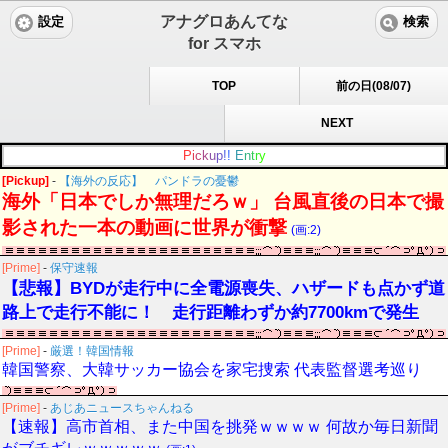
アナグロあんてな
設定
検索
for スマホ
TOP
前の日(08/07)
NEXT
P
i
c
k
u
p
!
!
E
n
t
r
y
[Pickup]
-
【海外の反応】 パンドラの憂鬱
海外「日本でしか無理だろｗ」 台風直後の日本で撮
影された一本の動画に世界が衝撃
(画:2)
[Prime]
-
保守速報
【悲報】BYDが走行中に全電源喪失、ハザードも点かず道
路上で走行不能に！ 走行距離わずか約7700kmで発生
[Prime]
-
厳選！韓国情報
韓国警察、大韓サッカー協会を家宅捜索 代表監督選考巡り
[Prime]
-
あじあニュースちゃんねる
【速報】高市首相、また中国を挑発ｗｗｗｗ 何故か毎日新聞