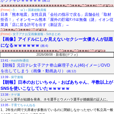
がブチギレｗｗｗｗｗ
(画:1)
[Prime]
-
/)；｀ω´)＜国家総動員報
日本「熊本地震」女性店員「会社の指示で戻る」店舗会社「取材
拒否！」イオンモール熊本「屋外の貯蔵ﾀﾝｸは無傷（謎」イオン従
業員「店に戻る許可を出す（新証言」→
[Prime]
-
女子アナお宝画像速報－5chまとめ
【画像】アイドルにしか見えないセクシー女優さんが話題
になるｗｗｗｗｗｗ
(画:4)
2026/08/08 - 新着順(デフォ)
13:41
-
mashlife通信
【朗報】元日テレ女子アナ脊山麻理子さん(46)イメージDVD
を出してしまう（画像・動画あり）
(画:12)
13:39
-
保守速報
【朗報】日本のおじいちゃん・おばあちゃん、半数以上が
SNSを使いこなしていたｗｗｗｗｗ
13:38
-
チゲ速
シュート選手が結婚を発表、ネモ選手とウメハラ選手が婚姻届の証人に。
13:35
-
子育てちゃんねる
1、2年生の間で欠席者が多数出ているのに閉鎖しなかったせいで私立高一般