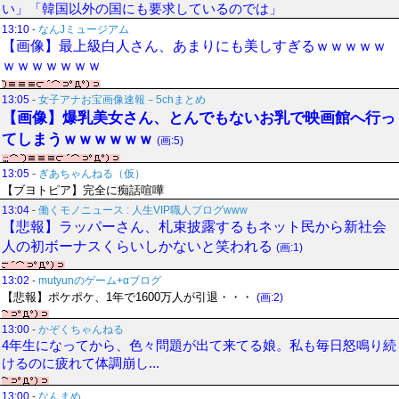
い」「韓国以外の国にも要求しているのでは」
13:10
-
なんJミュージアム
【画像】最上級白人さん、あまりにも美しすぎるｗｗｗｗｗ
ｗｗｗｗｗｗｗ
13:05
-
女子アナお宝画像速報－5chまとめ
【画像】爆乳美女さん、とんでもないお乳で映画館へ行っ
てしまうｗｗｗｗｗｗ
(画:5)
13:05
-
ぎあちゃんねる（仮）
【ブヨトピア】完全に痴話喧嘩
13:04
-
働くモノニュース : 人生VIP職人ブログwww
【悲報】ラッパーさん、札束披露するもネット民から新社会
人の初ボーナスくらいしかないと笑われる
(画:1)
13:02
-
mutyunのゲーム+αブログ
【悲報】ポケポケ、1年で1600万人が引退・・・
(画:2)
13:00
-
かぞくちゃんねる
4年生になってから、色々問題が出て来てる娘。私も毎日怒鳴り続
けるのに疲れて体調崩し...
13:00
-
なんまめ