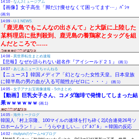
14:10
-
なんJミュージアム
【画像】女子高生「脚だけ痩せなくて困ってます···」ﾊﾟｼｬ
(画:9)
14:09
-
U-1 NEWS.
「鹿児島でもこんなの出さんて」と大阪に上陸した
某料理店に批判殺到、鹿児島の養鶏家とタッグを組
んだところで……
14:08
-
異世界転生まとめ速報
【悲報】なぜか語られない超名作『アイシールド２１』
(画:1)
14:07
-
あじあニュースちゃんねる
【ニュース】韓国メディア「幻となった女性天皇。日本皇族
に韓半島の男の血が入る可能性がゼロに・・・」
(画:1)
14:05
-
女子アナお宝画像速報－5chまとめ
【動画】巨乳女子さん、コメダ珈琲で発情してしまった結
果ｗｗｗｗｗｗ
(画:1)
14:05
-
海外トークログ
韓国人「村上宗隆、100マイルの速球を打ち砕く2試合連発26号ソ
ロホームラン！」→「うらやましい…（ﾌﾞﾙﾌﾞﾙ」＝韓国の反応
14:02
-
mutyunのゲーム+αブログ