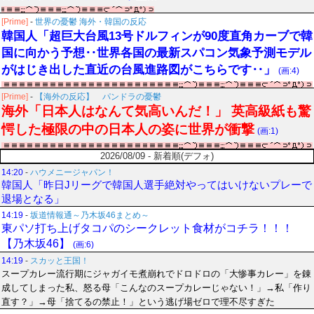
[Prime]
-
世界の憂鬱 海外・韓国の反応
韓国人「超巨大台風13号ドルフィンが90度直角カーブで韓
国に向かう予想‥世界各国の最新スパコン気象予測モデル
がはじき出した直近の台風進路図がこちらです‥」
(画:4)
[Prime]
-
【海外の反応】 パンドラの憂鬱
海外「日本人はなんて気高いんだ！」 英高級紙も驚
愕した極限の中の日本人の姿に世界が衝撃
(画:1)
2026/08/09 - 新着順(デフォ)
14:20
-
ハウメニージャパン！
韓国人「昨日Jリーグで韓国人選手絶対やってはいけないプレーで
退場となる」
14:19
-
坂道情報通～乃木坂46まとめ～
東パソ打ち上げタコパのシークレット食材がコチラ！！！
【乃木坂46】
(画:6)
14:19
-
スカッと王国！
スープカレー流行期にジャガイモ煮崩れでドロドロの「大惨事カレー」を錬
成してしまった私、怒る母「こんなのスープカレーじゃない！」→私「作り
直す？」→母「捨てるの禁止！」という逃げ場ゼロで理不尽すぎた