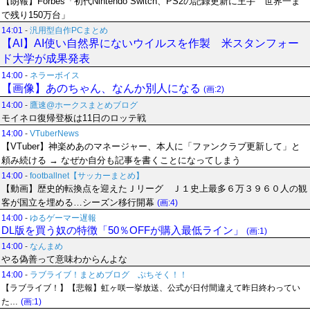
【朗報】Forbes「初代Nintendo Switch、PS2の記録更新に王手 世界一ま
で残り150万台」
14:01
-
汎用型自作PCまとめ
【AI】AI使い自然界にないウイルスを作製 米スタンフォー
ド大学が成果発表
14:00
-
ネラーボイス
【画像】あのちゃん、なんか別人になる
(画:2)
14:00
-
鷹速@ホークスまとめブログ
モイネロ復帰登板は11日のロッテ戦
14:00
-
VTuberNews
【VTuber】神楽めあのマネージャー、本人に「ファンクラブ更新して」と
頼み続ける → なぜか自分も記事を書くことになってしまう
14:00
-
footballnet【サッカーまとめ】
【動画】歴史的転換点を迎えたＪリーグ Ｊ１史上最多６万３９６０人の観
客が国立を埋める…シーズン移行開幕
(画:4)
14:00
-
ゆるゲーマー遅報
DL版を買う奴の特徴「50％OFFが購入最低ライン」
(画:1)
14:00
-
なんまめ
やる偽善って意味わからんよな
14:00
-
ラブライブ！まとめブログ ぷちそく！！
【ラブライブ！】【悲報】虹ヶ咲一挙放送、公式が日付間違えて昨日終わってい
た…
(画:1)