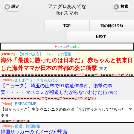
アナグロあんてな
設定
検索
for スマホ
TOP
前の日(08/08)
NEXT
P
i
c
k
u
p
!
!
E
n
t
r
y
[Pickup]
-
【海外の反応】 パンドラの憂鬱
海外「最後に勝ったのは日本だ」 赤ちゃんと初来日
した海外ママが日本の首都の姿に衝撃
(画:2)
[Prime]
-
あじあニュースちゃんねる
【ニュース】 埼玉の山林で91歳遺体事件、衝撃の事
実・・・・ マスコミが報道したがらないわけだわ
(画:1)
[Prime]
-
BREAK TIME
【目からうろこ】生姜やニンニクの保存法「全部すりおろしてぴちっとして
冷凍」
[Prime]
-
厳選！韓国情報
韓国サッカーのイメージが墜落