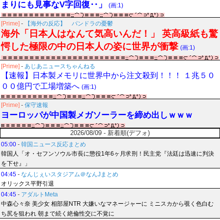
まりにも見事なV字回復‥」
(画:1)
[Prime]
-
【海外の反応】 パンドラの憂鬱
海外「日本人はなんて気高いんだ！」 英高級紙も驚
愕した極限の中の日本人の姿に世界が衝撃
(画:1)
[Prime]
-
あじあニュースちゃんねる
【速報】日本製メモリに世界中から注文殺到！！！ １兆５０
００億円で工場増築へ
(画:1)
[Prime]
-
保守速報
ヨーロッパが中国製メガソーラーを締め出しｗｗｗ
2026/08/09 - 新着順(デフォ)
05:00
-
韓国ニュース反応まとめ
韓国人「オ・セフンソウル市長に懲役1年6ヶ月求刑！民主党『法廷は迅速に判決
を下せ』」
04:45
-
なんじぇいスタジアム＠なんJまとめ
オリックス平野引退
04:45
-
アダルトMeta
中森心々奈 美少女 相部屋NTR 大嫌いなマネージャーに ミニスカから覗く色白む
ち尻を狙われ 朝まで続く絶倫性交に不覚に