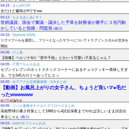
04:15
-
まとめCUP
女だけど趣味がHですww
04:12
-
もえるあじあ(･∀･)
世耕議員、国会で審議・議決した予算を財務省が勝手に３兆円動
かしていると指摘・問題視
(画:2)
04:10
-
Samurai GOAL
リヴァプールを退団し、フリーとなったサラーについてトラブゾンスポルが交渉を
開始
04:06
-
げぇ速
【画像】ペルソナ4の『里中千枝』とかいう可愛い子居るじゃん？
04:05
-
子育てちゃんねる
セブンイレブンのホットスナックコーナーにあるチョコクッキー美味しすぎ
る。でも545カロリーあってヒエっ
04:05
-
女子アナお宝画像速報－5chまとめ
【動画】お風呂上がりの女子さん、ちょうど良いマ●毛だ
ったwwwwww
04:05
-
ツバメ速報＠ヤクルトスワローズまとめ
高校野球の暑さ対策として18時から4試合深夜までやれば涼しいまま試合出
来るじゃん
(画:1)
04:03
-
watch＠２ちゃんねる
【画像】セブンイレブンのバイト「AIにちいかわの画像を食わせてっと………でき