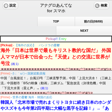
アナグロあんてな
設定
検索
for スマホ
TOP
前の日(08/08)
NEXT
P
i
c
k
u
p
!
!
E
n
t
r
y
[Pickup]
-
【海外の反応】 パンドラの憂鬱
海外「日本は世界で最もキリスト教的な国だ」 外国
人ママが日本で出会った『天使』との交流に世界が
号泣
(画:1)
[Prime]
-
/)；｀ω´)＜国家総動員報
中国「台風接近！」台風13号「三峡直撃予測」中国「上流大洪水！（三峡上
流」中国都市「8/5の映像（動画」三峡ダム「緊急放流（決壊危機」中国
「下流大水害（震え声」→
(画:1)
[Prime]
-
世界の憂鬱 海外・韓国の反応
韓国人「北米市場で売れまくりトヨタに続き日本のホンダ
やスズキも今年第2四半期に大幅な黒字を記録！」→「あ