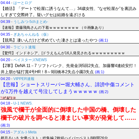
04:44
-
はーとログ
【婚活】「デートで松屋に誘うなんて…」34歳女性、“なぜ松屋か”を裏読み
しすぎて交際終了。疑いグセは結婚を遠ざける
04:39
-
うしみつ-5chまとめ-
【速報】齋藤飛鳥さんの下着ｗｗｗｗｗｗｗｗ （※画像あり）
04:35
-
ぎあちゃんねる（仮）
【競馬】凄いんだけど求めていた凄さとは違ったやつ
(画:1)
04:30
-
ラビット速報
【驚愕】インドネシア、[ドラえもんが16人発見されるｗｗｗｗｗｗｗｗｗ
04:20
-
ベイスターズNEWS
【2軍】DeNA 11－7 ソフトバンク、先発金渕5回2失点、加藤響4連続安打！
井上朋が猛打賞4号HR！8～9回橋本2失点小園3失点
(画:1)
04:20
-
VIPPER速報
【悲報】ショートスリーパー堀大輔さん、誹謗中傷コメント
が1万件を越えて号泣してしまうｗｗｗｗｗ
(画:2)
04:18
-
U-1 NEWS.
強風で欄干が全面的に倒壊した中国の橋、倒壊した
欄干の破片を調べると凄まじい事実が発覚して……
(画:3)
04:15
-
アダルトMeta
都月るいさ 女優ベスト・総集編 2枚組ハイパーベスト8時間26分