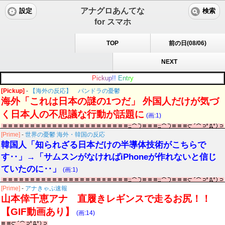
アナグロあんてな
設定
検索
for スマホ
TOP
前の日(08/06)
NEXT
P
i
c
k
u
p
!
!
E
n
t
r
y
[Pickup]
-
【海外の反応】 パンドラの憂鬱
海外「これは日本の謎の1つだ」 外国人だけが気づ
く日本人の不思議な行動が話題に
(画:1)
[Prime]
-
世界の憂鬱 海外・韓国の反応
韓国人「知られざる日本だけの半導体技術がこちらで
す‥」→「サムスンがなければiPhoneが作れないと信じ
ていたのに‥」
(画:1)
[Prime]
-
アナきゃぷ速報
山本倖千恵アナ 直履きレギンスで走るお尻！！
【GIF動画あり】
(画:14)