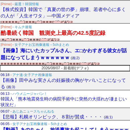
[Prime]
-
厳選！韓国情報
【株式投資】韓国で「真夏の世の夢」崩壊、若者中心に多く
の人が「人生オワタ」―中国メディア
[Prime]
-
キムチ速報
酷暑続く韓国 観測史上最高の42.5度記録
[Prime]
-
女子アナお宝画像速報－5chまとめ
【画像】海にいたカップルさん、エ□かわすぎる彼女が話
題になってしまうｗｗｗｗｗｗ
(画:2)
2026/08/07 - 新着順(デフォ)
06:18
-
アナ速‐女子アナ画像速報
【画像】田中みな実さんの妊娠後の胸がヤバいことになって
る
(画:3)
06:13
-
ハウメニージャパン！
韓国人「熊本地震発生時の病院手術中に突然の大揺れが凄まじい
状況だ」
06:07
-
あじあニュースちゃんねる
【悲報】札幌オリンピック、８割が賛成・・・・
(画:1)
06:05
-
女子アナお宝画像速報－5chまとめ
【動画】あのちゃん、放送事故を起こしてしまうｗｗｗｗ