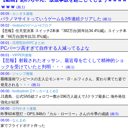
ｗｗｗ
(画:1)
06:05
-
カンダタ速報
パラノマサイトっていうゲームを2作連続クリアした
(画:1)
06:02
-
mutyunのゲーム+αブログ
【悲報】任天堂決算 スイッチ2本体『382万台(前年比34.4%減)』スイッチ本
体『66万台(前年比31.8%減)』
06:01
-
汎用型自作PCまとめ
PCパーツ高すぎて自作する人減ってるよな
06:01
-
VIPPER速報
【悲報】射殺されたオッサン、最近母を亡くして精神的ショ
ックを受けていたと判明・・・
(画:1)
06:00
-
ジャンプ速報
覇権漫画ワンピースの主人公モンキー・D・ルフィさん、変わり果てた姿で
発見される・・・
(画:1)
06:00
-
footballnet【サッカーまとめ】
J1鹿島、公式SNS総フォロワー数が296万人超えでJクラブ最多に 海外発信
強化が結実
06:00
-
日刊やきう速報
昨季60本塁打・OPS.948の『カル・ローリー』さんの今季の成績
(画:5)
06:00
-
なんまめ
家でフライドポテト作った