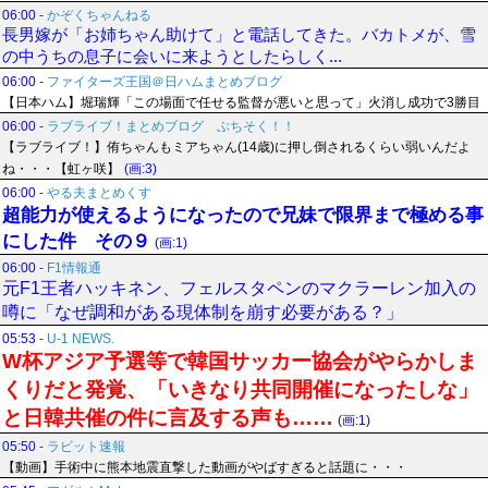
06:00
-
かぞくちゃんねる
長男嫁が「お姉ちゃん助けて」と電話してきた。バカトメが、雪
の中うちの息子に会いに来ようとしたらしく...
06:00
-
ファイターズ王国＠日ハムまとめブログ
【日本ハム】堀瑞輝「この場面で任せる監督が悪いと思って」火消し成功で3勝目
06:00
-
ラブライブ！まとめブログ ぷちそく！！
【ラブライブ！】侑ちゃんもミアちゃん(14歳)に押し倒されるくらい弱いんだよ
ね・・・【虹ヶ咲】
(画:3)
06:00
-
やる夫まとめくす
超能力が使えるようになったので兄妹で限界まで極める事
にした件 その９
(画:1)
06:00
-
F1情報通
元F1王者ハッキネン、フェルスタペンのマクラーレン加入の
噂に「なぜ調和がある現体制を崩す必要がある？」
05:53
-
U-1 NEWS.
W杯アジア予選等で韓国サッカー協会がやらかしま
くりだと発覚、「いきなり共同開催になったしな」
と日韓共催の件に言及する声も……
(画:1)
05:50
-
ラビット速報
【動画】手術中に熊本地震直撃した動画がやばすぎると話題に・・・