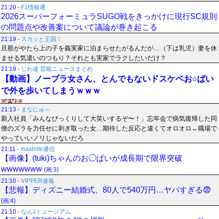
21:20
-
F1情報通
2026スーパーフォーミュラSUGO戦をきっかけに現行SC規則
の問題点や改善案について議論が巻き起こる
21:19
-
スカッと王国！
旦那がやたら上の子を義実家に泊まらせたがるんだが…（下は乳児）妻を休
ませる気遣いのつもり？それとも実家でラクしたいだけ？
21:19
-
じわ速 芸能ニュースまとめ
【動画】ノーブラ女さん、とんでもないドスケベお○ぱい
で外を歩いてしまうｗｗｗ
21:13
-
まなにゅ～
新入社員「みんなびっくりして大笑いするぞ〜！」忘年会で病気復帰した同
僚のズラを力任せに剥ぎ取った女…期待した反応と違くてオロオロ←職場で
やっていいノリじゃないだろ
21:11
-
mashlife通信
【画像】(tuki)ちゃんのお◯ぱいが成長期で限界突破
wwwwwww
(画:3)
21:10
-
VIPPER速報
【悲報】ディズニー結婚式、80人で540万円…ヤバすぎる😨
(画:4)
21:10
-
なんJミュージアム