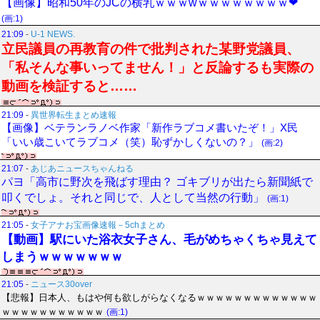
【画像】昭和50年のJCの横乳ｗｗｗwｗｗｗｗｗｗｗｗ❤
(画:1)
21:09
-
U-1 NEWS.
立民議員の再教育の件で批判された某野党議員、
「私そんな事いってません！」と反論するも実際の
動画を検証すると……
21:09
-
異世界転生まとめ速報
【画像】ベテランラノベ作家「新作ラブコメ書いたぞ！」X民
「いい歳こいてラブコメ（笑）恥ずかしくないの？」
(画:2)
21:07
-
あじあニュースちゃんねる
パヨ「高市に野次を飛ばす理由？ ゴキブリが出たら新聞紙で
叩くでしょ。それと同じで、人として当然の行動」
(画:1)
21:05
-
女子アナお宝画像速報－5chまとめ
【動画】駅にいた浴衣女子さん、毛がめちゃくちゃ見えて
しまうｗｗｗｗｗｗｗ
21:05
-
ニュース30over
【悲報】日本人、もはや何も欲しがらなくなるｗｗｗｗｗｗｗｗｗｗｗｗｗ
ｗｗｗｗｗｗｗｗｗｗｗ
(画:1)