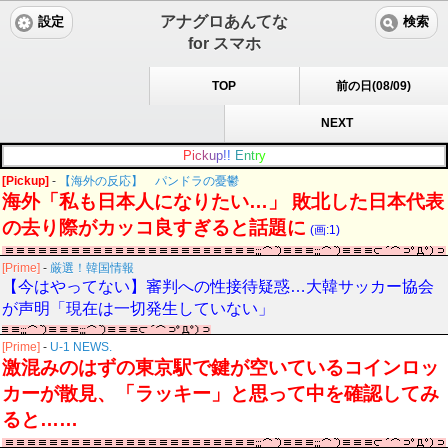
アナグロあんてな
設定
検索
for スマホ
TOP
前の日(08/09)
NEXT
P
i
c
k
u
p
!
!
E
n
t
r
y
[Pickup]
-
【海外の反応】 パンドラの憂鬱
海外「私も日本人になりたい…」 敗北した日本代表
の去り際がカッコ良すぎると話題に
(画:1)
[Prime]
-
厳選！韓国情報
【今はやってない】審判への性接待疑惑…大韓サッカー協会
が声明「現在は一切発生していない」
[Prime]
-
U-1 NEWS.
激混みのはずの東京駅で鍵が空いているコインロッ
カーが散見、「ラッキー」と思って中を確認してみ
ると……