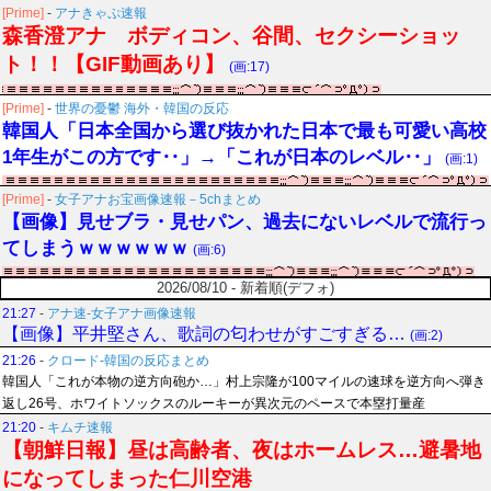
[Prime]
-
アナきゃぷ速報
森香澄アナ ボディコン、谷間、セクシーショッ
ト！！【GIF動画あり】
(画:17)
[Prime]
-
世界の憂鬱 海外・韓国の反応
韓国人「日本全国から選び抜かれた日本で最も可愛い高校
1年生がこの方です‥」→「これが日本のレベル‥」
(画:1)
[Prime]
-
女子アナお宝画像速報－5chまとめ
【画像】見せブラ・見せパン、過去にないレベルで流行っ
てしまうｗｗｗｗｗｗ
(画:6)
2026/08/10 - 新着順(デフォ)
21:27
-
アナ速‐女子アナ画像速報
【画像】平井堅さん、歌詞の匂わせがすごすぎる…
(画:2)
21:26
-
クロード-韓国の反応まとめ
韓国人「これが本物の逆方向砲か…」村上宗隆が100マイルの速球を逆方向へ弾き
返し26号、ホワイトソックスのルーキーが異次元のペースで本塁打量産
21:20
-
キムチ速報
【朝鮮日報】昼は高齢者、夜はホームレス…避暑地
になってしまった仁川空港