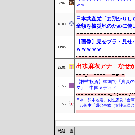
08:07
ｗｗ
日本共産党「お預かりし
18:00
全額を被災地のために使
【画像】見せブラ・見せ
11:05
ｗｗｗｗｗ
出水麻衣アナ なぜ
23:01
【株式投資】韓国で「真夏の
23:56
タ」―中国メディア
日本「熊本地震」女性店員「金庫に
03:55
ール熊本「爆発事故（女性店員含
時刻
直