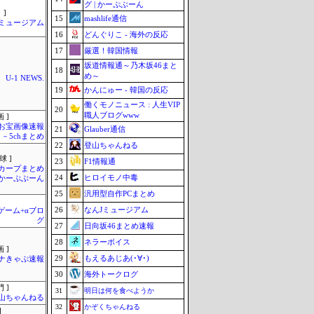
グ | かーぷぶーん
 ]
15
mashlife通信
Jミュージアム
16
どんぐりこ - 海外の反応
17
厳選！韓国情報
坂道情報通～乃木坂46まと
18
め～
U-1 NEWS.
19
かんにゅー - 韓国の反応
働くモノニュース : 人生VIP
20
職人ブログwww
 ]
お宝画像速報
21
Glauber通信
－5chまとめ
22
登山ちゃんねる
球 ]
23
F1情報通
カープまとめ
24
ヒロイモノ中毒
| かーぷぶーん
25
汎用型自作PCまとめ
26
なんJミュージアム
のゲーム+αブロ
グ
27
日向坂46まとめ速報
28
ネラーボイス
 ]
29
もえるあじあ(･∀･)
ナきゃぷ速報
30
海外トークログ
 ]
31
明日は何を食べようか
山ちゃんねる
32
かぞくちゃんねる
]