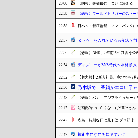
23:00
【朗報】袋麺最強、ついに決まる
22:59
【悲報】ワールドトリガーのストー
22:58
日ハム・新庄監督、ソフトバンクに
タトゥーを入れている芸能人で誰
22:57
22:56
【悲報】NHK、5年前の性加害を公
ディズニーがSNS時代へ本格参入 
22:54
22:52
【超悲報】Z新入社員、意地でも9
乃木坂で一番顔がエロい子ｗ
22:50
22:48
【悲報】バカ「アジフライうめー」ワ
22:47
動画配信中に亡くなったMINAさ
22:47
広島、特別な日に最下位 プロ野球
施術中になにを観ますか？
22:47