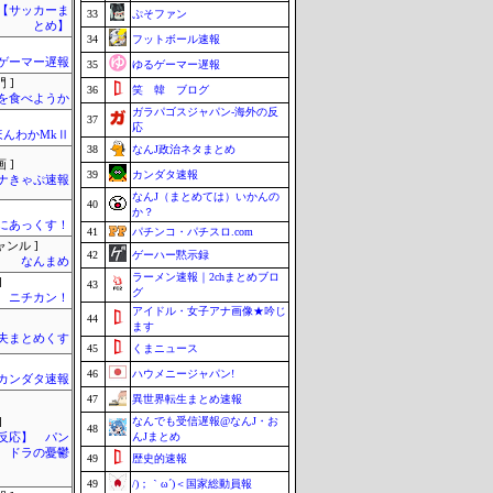
lnet【サッカーま
33
ぷそファン
とめ】
34
フットボール速報
ゲーマー遅報
35
ゆるゲーマー遅報
 ]
36
笑 韓 ブログ
を食べようか
ガラパゴスジャパン-海外の反
37
応
ほんわかMkⅡ
38
なんJ政治ネタまとめ
 ]
39
カンダタ速報
ナきゃぷ速報
なんJ（まとめては）いかんの
40
か？
まにあっくす！
41
パチンコ・パチスロ.com
ャンル ]
42
ゲーハー黙示録
なんまめ
ラーメン速報｜2chまとめブロ
]
43
グ
ニチカン！
アイドル・女子アナ画像★吟じ
44
ます
夫まとめくす
45
くまニュース
46
ハウメニージャパン!
カンダタ速報
47
異世界転生まとめ速報
なんでも受信遅報@なんJ・お
]
48
んJまとめ
反応】 パン
ドラの憂鬱
49
歴史的速報
49
/)；｀ω´)＜国家総動員報