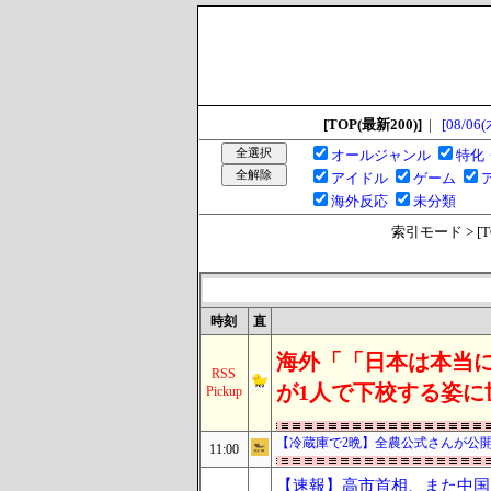
[TOP(最新200)]
|
[08/06(
オールジャンル
特化
アイドル
ゲーム
海外反応
未分類
索引モード > [TOP
時刻
直
海外「「日本は本当に
RSS
が1人で下校する姿に
Pickup
【冷蔵庫で2晩】全農公式さんが公
11:00
【速報】高市首相、また中国