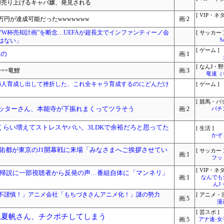
万円売り上げるキャバ嬢、発見される
[ VIP・ネタ
万円が達成可能だったwwwwwww
画:2
“W杯売却計画”を断念…UEFAが超長文でインファンティーノ会
[ サッカー 
はない」
S
[ ゲーム ]
もの
画:1
[ なんJ・野
===竜鯉
画:3
竜速（
6人育成し出して挫折した、これ全キャラ育成するのにどんだけ
[ ゲーム ]
[ 競馬・パ
ロッターさん、本能寺が下振れまくってツラそう
画:2
パチ
くらい増えてストレスヤバい。3LDKで余裕だろと思ってた
[ 生活 ]
かぞ
佑都が東京のJ1開幕戦に来場「みなさまへご挨拶させてい
[ サッカー 
画:1
フッ
[ VIP・ネタ
帰説に一部視聴者から反発の声…番組自体に「マンネリ」
画:1
なんでも
んJ
不謹慎！」アニメ会社「もちづきさんアニメ化！」謎の勢力
[ アニメ・漫
画:5
漫
[ 芸スポ ]
尾夏帆さん、チクポチしてしまう
画:5
アナ速‐