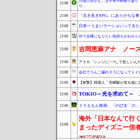
川淵三郎さん、北中米W杯振り返り
23:00
り…
『古き良きRPG』にありがちな事
23:00
日本一うまいラーショいってきた
23:00
23:00
外で全裸になりたい気持ちがわから
吉岡恵麻アナ ノー
23:00
23:00
アスカ「シンジに>>5して欲しいん
23:00
会社でうんこ漏れそうになってトイ
23:00
【衝撃】韓国人「宮崎駿が首を縦に
TOKIO～光を求めて～
23:00
ドラえもん映画、『のび太「の」
23:00
海外「日本なんて行く
23:00
まったディズニー信