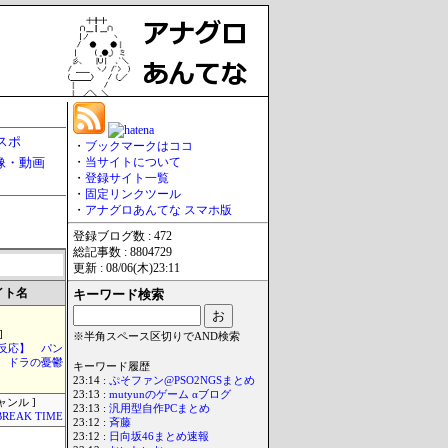
スポ
・
ブックマークはココ
像・動画
・
当サイトについて
・
登録サイト一覧
・
固定リンクツール
・
アナグロあんてな スマホ版
登録ブログ数 : 472
総記事数 : 8804729
更新 : 08/06(木)23:11
イト名
キーワード検索
]
※半角スペース区切りでAND検索
反応】 パン
ドラの憂鬱
キーワード履歴
23:14 :
ぷそファン@PSO2NGSまとめ
23:13 :
mutyunのゲーム αブログ
ャンル ]
23:13 :
汎用型自作PCまとめ
BREAK TIME
23:12 :
斉藤
23:12 :
日向坂46まとめ速報