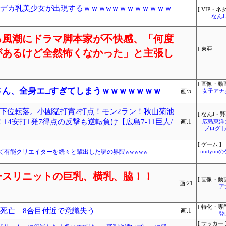
のデカ乳美少女が出現するｗｗｗwｗｗｗｗｗｗｗｗ
[ VIP・ネタ
なん
る風潮にドラマ脚本家が不快感、「何度
[ 東亜 ]
があるけど全然怖くなかった」と主張し
[ 画像・動画
)さん、全身エ□すぎてしまうｗｗｗｗｗｗｗ
画:5
女子アナ
下位転落。小園猛打賞2打点！モン2ラン！秋山菊池
[ なんJ・野
14安打1発7得点の反撃も逆転負け【広島7-11巨人/
画:1
広島東洋
ブログ 
[ ゲーム ]
て有能クリエイターを続々と輩出した謎の界隈wwwww
mutyun
ースリニットの巨乳、横乳、脇！！
[ 画像・動画
画:21
ア
[ 特化・専門
性死亡 8合目付近で意識失う
画:1
登
[ サッカー 