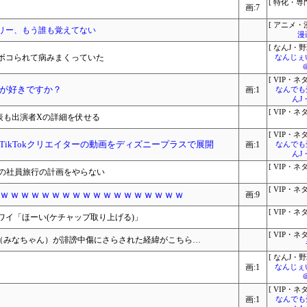
[ 特化・専門
画:7
[ アニメ・漫
リー、もう誰も覚えてない
漫
[ なんJ・野
ボコられて病みまくっていた
なんじぇ
[ VIP・ネタ
が好きですか？
画:1
なんでも
んJ
[ VIP・ネタ
表も出演者Xの詳細を伏せる
[ VIP・ネタ
TikTokクリエイターの動画をディズニープラスで展開
画:1
なんでも
んJ
[ VIP・ネタ
月の社員旅行の計画をやらない
[ VIP・ネタ
ｗｗｗｗｗｗｗｗｗｗｗｗｗｗｗｗｗｗ
画:9
[ VIP・ネタ
イ「ほーい(ケチャップ取り上げる)」
[ VIP・ネタ
ん（みなちゃん）が誹謗中傷にさらされた経緯がこちら…
[ なんJ・野
画:1
なんじぇ
[ VIP・ネタ
画:1
なんでも