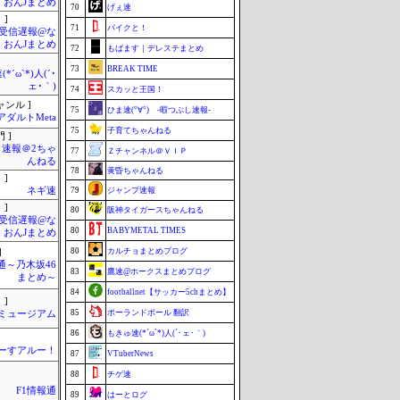
・おんJまとめ
70
げぇ速
 ]
71
バイクと！
受信遅報@な
・おんJまとめ
72
もばます｜デレステまとめ
73
BREAK TIME
*´ω`*)人(´･
ェ･｀)
74
スカッと王国！
ャンル ]
75
ひま速(°∀°) -暇つぶし速報-
アダルトMeta
75
子育てちゃんねる
 ]
速報＠2ちゃ
77
Ｚチャンネル＠ＶＩＰ
んねる
78
黄昏ちゃんねる
 ]
ネギ速
79
ジャンプ速報
 ]
80
阪神タイガースちゃんねる
受信遅報@な
80
BABYMETAL TIMES
・おんJまとめ
80
カルチョまとめブログ
]
通～乃木坂46
83
鷹速@ホークスまとめブログ
まとめ～
84
footballnet【サッカー5chまとめ】
 ]
85
ポーランドボール 翻訳
Jミュージアム
86
もきゅ速(*´ω`*)人(´･ェ･｀)
ーすアルー！
87
VTuberNews
88
チゲ速
F1情報通
89
はーとログ