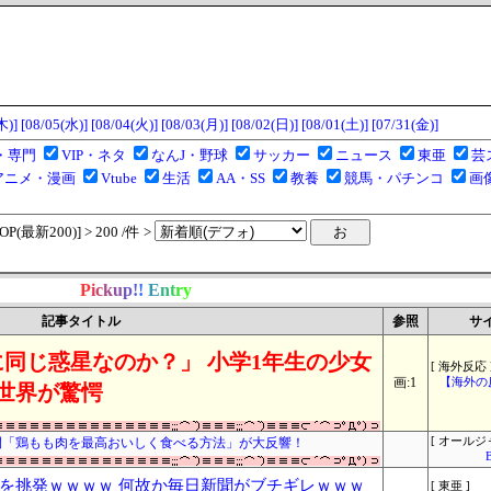
木)]
[08/05(水)]
[08/04(火)]
[08/03(月)]
[08/02(日)]
[08/01(土)]
[07/31(金)]
・専門
VIP・ネタ
なんJ・野球
サッカー
ニュース
東亜
芸
アニメ・漫画
Vtube
生活
AA・SS
教養
競馬・パチンコ
画
(最新200)] > 200 /件 >
P
i
c
k
u
p
!
!
E
n
t
r
y
記事タイトル
参照
サ
同じ惑星なのか？」 小学1年生の少女
[ 海外反応 
画:1
【海外の
世界が驚愕
開「鶏もも肉を最高おいしく食べる方法」が大反響！
[ オールジ
を挑発ｗｗｗｗ 何故か毎日新聞がブチギレｗｗｗ
[ 東亜 ]