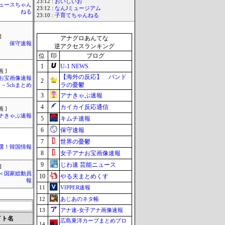
23:12 :
おいしいお
ュースちゃん
23:12 :
なんJミュージアム
ねる
23:10 :
子育てちゃんねる
]
アナグロあんてな
保守速報
逆アクセスランキング
位
印
ブログ
1
U-1 NEWS.
 ]
【海外の反応】 パンド
お宝画像速報
2
ラの憂鬱
－5chまとめ
3
アナきゃぷ速報
4
カイカイ反応通信
 ]
ナきゃぷ速報
5
キムチ速報
6
保守速報
7
世界の憂鬱
選！韓国情報
8
女子アナお宝画像速報
9
じわ速 芸能ニュース
]
´)＜国家総動員
10
やる夫まとめくす
報
11
VIPPER速報
12
あじあのネタ帳
13
アナ速‐女子アナ画像速報
イト名
広島東洋カープまとめブロ
14