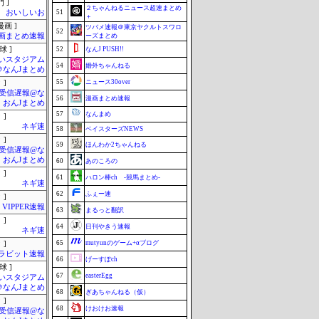
 ]
２ちゃんねるニュース超速まとめ
おいしいお
51
＋
画 ]
ツバメ速報＠東京ヤクルトスワロ
52
画まとめ速報
ーズまとめ
球 ]
52
なんJ PUSH!!
いスタジアム
54
婚外ちゃんねる
＠なんJまとめ
55
ニュース30over
 ]
受信遅報@な
56
漫画まとめ速報
・おんJまとめ
57
なんまめ
 ]
ネギ速
58
ベイスターズNEWS
 ]
59
ほんわか2ちゃんねる
受信遅報@な
・おんJまとめ
60
あのころの
 ]
61
ハロン棒ch -競馬まとめ-
ネギ速
62
ふぇー速
 ]
VIPPER速報
63
まるっと翻訳
 ]
64
日刊やきう速報
ネギ速
65
mutyunのゲーム+αブログ
 ]
ラビット速報
66
げーすぽch
球 ]
67
easterEgg
いスタジアム
＠なんJまとめ
68
ぎあちゃんねる（仮）
 ]
68
けおけお速報
受信遅報@な