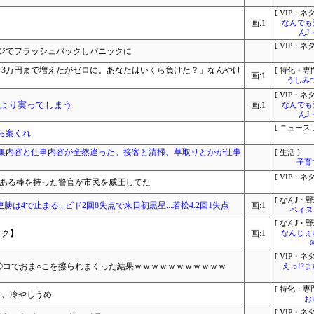
[ VIP・ネタ
画:1
なんでも
んJ
[ VIP・ネタ
ジでフラッシュバックしパニックに
ら3万円まで増えたがゼロに。あなたはいくら負けた？」なんやけ
[ 特化・専門
画:1
うしみつ
[ VIP・ネタ
より実ってしまう
画:1
なんでも
んJ
[ ニュース 
ら案くれ
集内容と仕事内容が全然違った。接客と清掃、草取りとかが仕事
[ 生活 ]
子育
[ VIP・ネタ
いある棒を持った警官が市民を威圧してた
[ なんJ・野
.連勝は4で止まる...ビド2回8失点で来日初黒星...若松4.2回1失点
画:1
ベイス
[ なんJ・野
ック】
画:1
なんじぇ
[ VIP・ネタ
チ◯コでおま○こを擦られまくった結果ｗｗｗｗｗｗｗｗｗｗｗ
えっ!?
[ 特化・専門
チ、冷やしうめ
お
[ VIP・ネタ