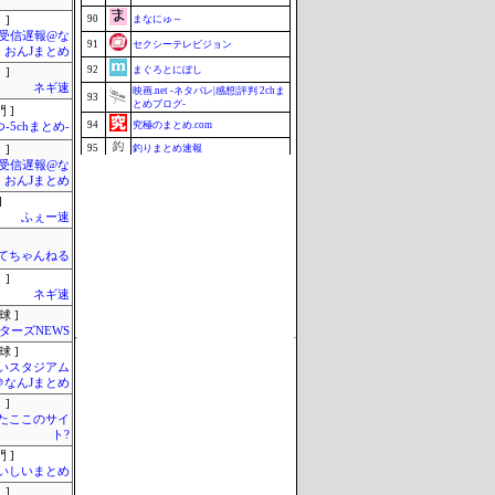
90
まなにゅ～
 ]
受信遅報@な
91
セクシーテレビジョン
・おんJまとめ
92
まぐろとにぼし
 ]
ネギ速
映画.net -ネタバレ|感想|評判 2chま
93
とめブログ-
 ]
94
究極のまとめ.com
-5chまとめ-
95
釣りまとめ速報
 ]
受信遅報@な
96
Samurai GOAL
・おんJまとめ
ミーハー総研（ミーハー総合研究
97
]
所）
ふぇー速
97
ZAPZAP!
99
マラソン速報
てちゃんねる
 ]
100
じゃぽにか反応帳
ネギ速
Update 08/06 22:38
球 ]
ターズNEWS
球 ]
いスタジアム
＠なんJまとめ
 ]
またここのサイ
ト?
 ]
いしいまとめ
 ]