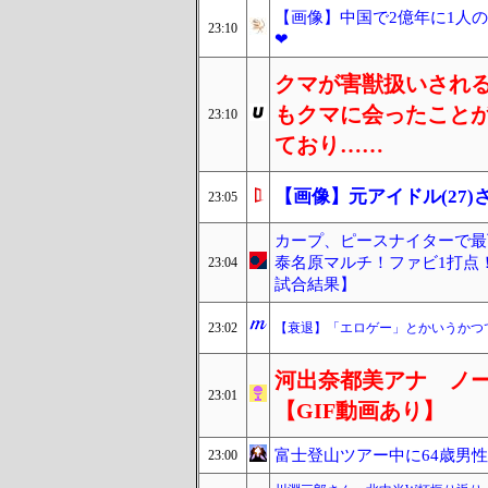
【画像】中国で2億年に1人
23:10
❤
クマが害獣扱いされ
もクマに会ったこと
23:10
ており……
【画像】元アイドル(27
23:05
カープ、ピースナイターで最
泰名原マルチ！ファビ1打点！
23:04
試合結果】
23:02
【衰退】「エロゲー」とかいうかつ
河出奈都美アナ ノ
23:01
【GIF動画あり】
富士登山ツアー中に64歳男
23:00