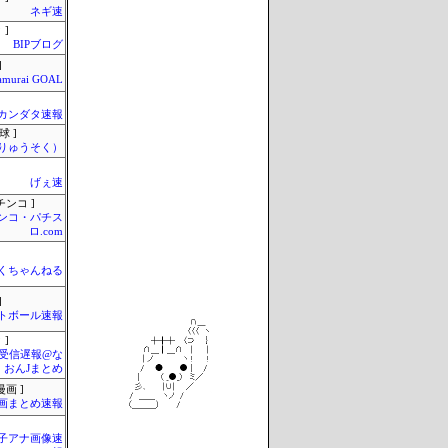
ネギ速
 ]
BIPブログ
]
amurai GOAL
カンダタ速報
球 ]
りゅうそく）
げぇ速
チンコ ]
ンコ・パチス
ロ.com
くちゃんねる
]
トボール速報
 ]
受信遅報@な
・おんJまとめ
画 ]
画まとめ速報
女子アナ画像速