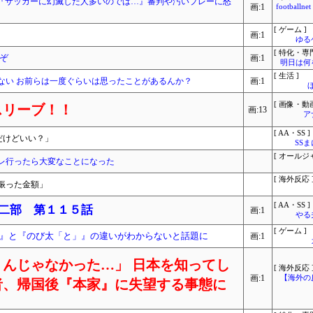
『サッカーに幻滅した人多いのでは…』審判や汚いプレーに怒
画:1
footbal
[ ゲーム ]
画:1
ゆる
[ 特化・専門
ぞ
画:1
明日は何
[ 生活 ]
ない お前らは一度ぐらいは思ったことがあるんか？
画:1
[ 画像・動画
スリーブ！！
画:13
ア
[ AA・SS ]
だけどいい？」
SS
[ オールジ
レ行ったら大変なことになった
[ 海外反応 
振った金額」
[ AA・SS ]
 二部 第１１５話
画:1
やる
[ ゲーム ]
』と『のび太「と」』の違いがわからないと話題に
画:1
んじゃなかった…」 日本を知ってし
[ 海外反応 
画:1
【海外の
者、帰国後『本家』に失望する事態に