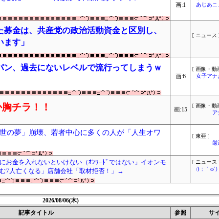
画:1
あじあニ
た募金は、共産党の政治活動資金と区別し、
[ ニュース 
います」
パン、過去にないレベルで流行ってしまうｗ
[ 画像・動画
画:6
女子アナ
か胸チラ！！
[ 画像・動画
画:15
ア
世の夢」崩壊、若者中心に多くの人が「人生オワ
[ 東亜 ]
厳
お金を入れないといけない（ｵﾝﾜｰﾄﾞではない」イオンモ
[ ニュース 
/)；｀ω
む7人亡くなる」店舗会社「取材拒否！」→
2026/08/06(木)
記事タイトル
参照
サ