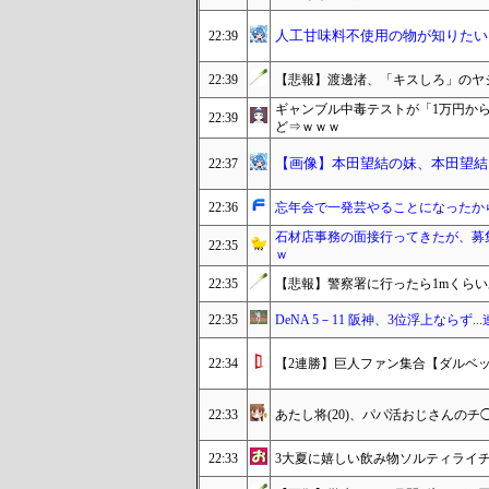
人工甘味料不使用の物が知りたい
22:39
22:39
【悲報】渡邊渚、「キスしろ」のヤ
ギャンブル中毒テストが「1万円か
22:39
ど⇒ｗｗｗ
【画像】本田望結の妹、本田望結
22:37
22:36
忘年会で一発芸やることになったか
石材店事務の面接行ってきたが、募
22:35
ｗ
22:35
【悲報】警察署に行ったら1mくら
22:35
DeNA 5－11 阪神、3位浮上ならず..
22:34
【2連勝】巨人ファン集合【ダルベ
22:33
あたし将(20)、パパ活おじさんの
22:33
3大夏に嬉しい飲み物ソルティライ