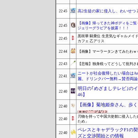
高2生徒の家に侵入し、わいせつ 
22:45
【画像】帰ってきた神ボディをご覧く
22:45
ジェリーグラビアを披露！！！
黒咲華 騎乗位 生意気なギャルメイ
22:45
カフェ 乙アリス
22:44
【画像】マーラータンきてみたわｗ
22:43
【悲報】独身税ってどうして批判さ
ニートが社会復帰したい場合はAm
22:41
麗、ドリンクバー無料→賛否両論、
明日の｢めざましテレビ｣のイマ
22:40
46】
【画像】菊地姫奈さん、歩く
22:40
刃物を持って中国大使館に侵入した
22:40
ため」
ペレスとキャデラックF1の契
22:40
ズと交渉開始との情報