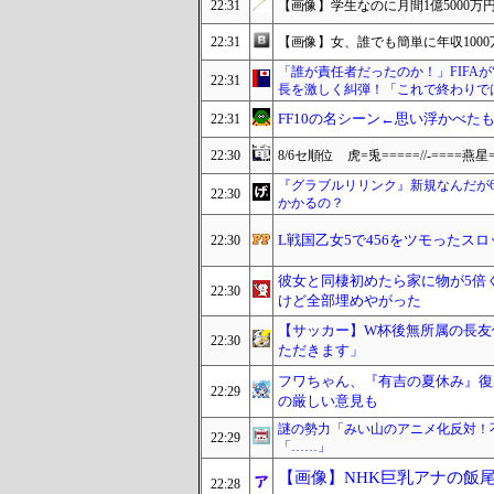
22:31
【画像】学生なのに月間1億5000
22:31
【画像】女、誰でも簡単に年収1000
「誰が責任者だったのか！」FIFAが
22:31
長を激しく糾弾！「これで終わりで
FF10の名シーン←思い浮かべた
22:31
22:30
8/6セ順位 虎=兎=====//-====燕星
『グラブルリリンク』新規なんだが
22:30
かかるの？
L戦国乙女5で456をツモったス
22:30
彼女と同棲初めたら家に物が5倍
22:30
けど全部埋めやがった
【サッカー】W杯後無所属の長友
22:30
ただきます」
フワちゃん、『有吉の夏休み』復
22:29
の厳しい意見も
謎の勢力「みい山のアニメ化反対！
22:29
「……」
【画像】NHK巨乳アナの飯
22:28