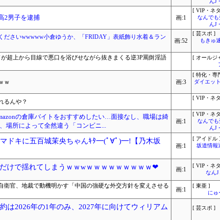
んJ
[ VIP・ネタ
高2男子を逮捕
画:1
なんでも
んJ
[ 芸スポ ]
ださいwwwww小倉ゆうか、「FRIDAY」表紙飾り水着＆ラン
画:52
もきゅ速(
ドが超上から目線で悪口を浴びせながら抜きまくる逆3P罵倒淫語
[ オールジ
[ 特化・専門
ｗｗ
画:3
ダイエット
[ VIP・ネタ
れるんや？
[ VIP・ネタ
azonの倉庫バイトをおすすめしたい…面接なし、職場は綺
画:1
なんでも
場所によって全然違う「コンビニ...
んJ
[ アイドル 
ドキに五百城茉央ちゃんｷﾀ━(ﾟ∀ﾟ)━!【乃木坂
画:1
坂道情報
だけで揺れてしまうｗｗwｗｗｗｗｗｗｗｗｗ❤
[ VIP・ネタ
画:1
なん
自衛官、地裁で動機明かす「中国の強硬な外交方針を変えさせる
[ 東亜 ]
画:1
にゅ
約は2026年の1年のみ、2027年に向けてウィリアム
[ 芸スポ ]