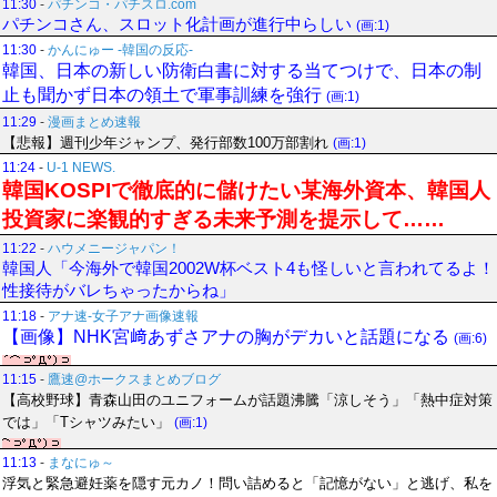
11:30
-
パチンコ・パチスロ.com
パチンコさん、スロット化計画が進行中らしい
(画:1)
11:30
-
かんにゅー -韓国の反応-
韓国、日本の新しい防衛白書に対する当てつけで、日本の制
止も聞かず日本の領土で軍事訓練を強行
(画:1)
11:29
-
漫画まとめ速報
【悲報】週刊少年ジャンプ、発行部数100万部割れ
(画:1)
11:24
-
U-1 NEWS.
韓国KOSPIで徹底的に儲けたい某海外資本、韓国人
投資家に楽観的すぎる未来予測を提示して……
11:22
-
ハウメニージャパン！
韓国人「今海外で韓国2002W杯ベスト4も怪しいと言われてるよ！
性接待がバレちゃったからね」
11:18
-
アナ速‐女子アナ画像速報
【画像】NHK宮﨑あずさアナの胸がデカいと話題になる
(画:6)
11:15
-
鷹速@ホークスまとめブログ
【高校野球】青森山田のユニフォームが話題沸騰「涼しそう」「熱中症対策
では」「Tシャツみたい」
(画:1)
11:13
-
まなにゅ～
浮気と緊急避妊薬を隠す元カノ！問い詰めると「記憶がない」と逃げ、私を