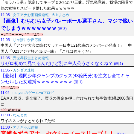
「モラハラ男」認定してキープ＆おねだり三昧。浮気発覚後、我慢の限界で
他の女性とスピード婚した結果ｗｗｗｗｗ
11:05
-
女子アナお宝画像速報－5chまとめ
【画像】むちむち女子バレーボール選手さん、マジで脱い
でしまうｗｗｗｗｗｗｗ
(画:3)
11:05
-
じゃぽにか反応帳
中国人「アジア大会に臨むサッカー日本U21代表のメンバーが発表！」 中
国人「U23アジア杯とほぼ一緒」「これは強そうだ」
11:05
-
異世界転生まとめ速報
リゼロ初めて見てるんだけど別に主人公うざくなくね？
(画:1)
11:05
-
カンダタ速報
【悲報】週間少年ジャンプのグッズ(43億円分)を注文し全てキャ
ンセルした女逮捕ｗｗｗｗｗｗｗｗ
(画:1)
11:02
-
mutyunのゲーム+αブログ
EAさん買収、完全完了。買収の借金を押し付けられて無事負債3兆2000億円
に
11:00
-
なんまめ
ワイのスレがまとめられてた🥺
11:00
-
アナきゃぷ速報
宮﨑あずさアナ セクシーノースリーブ！！