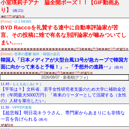
小室瑛莉子アナ 脇全開ポーズ！！【GIF動画あ
り】
(画:21)
[Prime]
-
U-1 NEWS.
BYD Raccoを礼賛する連中に自動車評論家が苦
言、その投稿に雉で有名な別評論家が噛みついてし
まい……
[Prime]
-
世界の憂鬱 海外・韓国の反応
韓国人「日本メディアが大型台風13号が急カーブで韓国方
面に向かって来ると予報！」→「予想外の進路‥」
(画:4)
2026/08/07 - 新着順(デフォ)
11:45
-
もえるあじあ(･∀･)
【平等は？】文科省、若手女性研究者支援のため大学に補助金交
付（年間最大5000万円）「将来のリーダーとして活躍する（女性
の）人材を輩出したい」
11:30
-
VIPPER速報
【超悲報】明日花キララさん、専門家からあまりにも非情な
一言を告げられる
(画:4)