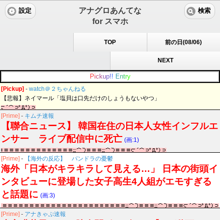
アナグロあんてな
設定
検索
for スマホ
TOP
前の日(08/06)
NEXT
P
i
c
k
u
p
!
!
E
n
t
r
y
[Pickup]
-
watch＠２ちゃんねる
【悲報】ネイマール「塩貝は口先だけのしょうもないやつ」
[Prime]
-
キムチ速報
【聯合ニュース】 韓国在住の日本人女性インフルエ
ンサー ライブ配信中に死亡
(画:1)
[Prime]
-
【海外の反応】 パンドラの憂鬱
海外「日本がキラキラして見える…」 日本の街頭イ
ンタビューに登場した女子高生4人組がエモすぎる
と話題に
(画:3)
[Prime]
-
アナきゃぷ速報