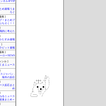
ンネル＠VIP
とめ速報うま
ろぐ
画 ]
ブ！まとめブ
ぷちそく！！
]
識的に考えた
]
かたすみ速報
 ]
ラビット速報
画 ]
ーローNEWS
ャンル ]
くまニュース
]
スジャパン -
海外の反応
]
ース反応まと
め
]
ねるニュース
超速まとめ＋
]