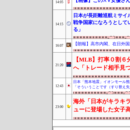
【画像】この∧∨女優さん
14:05
日本が長距離巡航ミサイ
戦争国家になろうとして
14:15
る」
【朗報】高市内閣、在日外国
16:07
【MLB】打率０割６
21:20
へ「トレード相手見
日本「熊本地震」イオンモール熊
12:43
「そういうことです（すり替え失
海外「日本がキラキラ
23:00
ューに登場した女子高