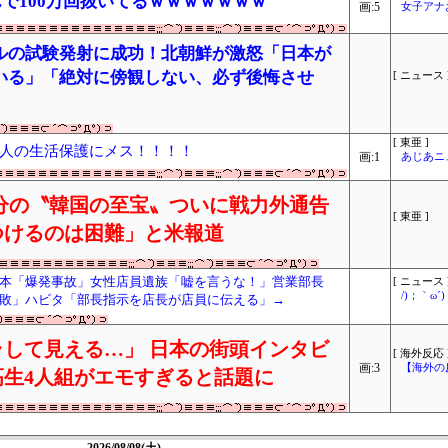
で100万回抜いてるｗｗｗｗｗｗｗ
画:5
女子アナ
ルの試験発射に成功！北朝鮮が激怒「日本が
いる」「絶対に傍観しない、必ず後悔させ
[ ニュース 
[ 東亜 ]
人の生活保護にメス！！！！
画:1
あじあニ
分の〝韓国の至宝〟ついに戦力外通告
[ 東亜 ]
つけるのは困難」と米報道
本「爆発事故」女性店員遺族「嘘を言うな！」営業部長
[ ニュース 
/)；｀ω
敗」ハビタ「部長指示を店長が店員に伝える」→
して見える…」 日本の街頭インタビ
[ 海外反応 
画:3
【海外の
生4人組がエモすぎると話題に