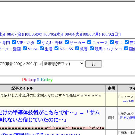
土)]
[08/07(金)]
[08/06(木)]
[08/05(水)]
[08/04(火)]
[08/03(月)]
[08/02(日)]
・専門
VIP・ネタ
なんJ・野球
サッカー
ニュース
東亜
芸
アニメ・漫画
Vtube
生活
AA・SS
教養
競馬・パチンコ
画
(最新200)] > 200 /件 >
P
i
c
k
u
p
!
!
E
n
t
r
y
記事タイトル
参照
サ
円で依頼した小道具の出来栄えがひどすぎて発狂ｗｗｗｗｗｗｗ
[ ニュース 
watc
だけの半導体技術がこちらです‥」→「サム
[ 海外反応 
画:1
世界の憂
eが作れないと信じていたのに‥」
[ 画像・動画