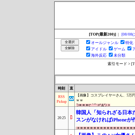
[TOP(最新200)]
|
[08/08(
オールジャンル
特化
アイドル
ゲーム
海外反応
未分類
索引モード > [TOP
時刻
直
【画像】コスプレイヤーさん、5万
RSS
ｗｗ
Pickup
韓国人「知られざる日本
20:25
スンがなければiPhon