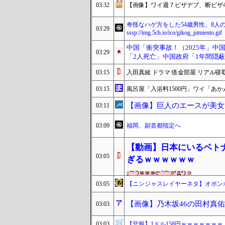
03:32
【画像】ワイ週７ピザデブ、断ピザ4日
奇怪なハゲ方をした54歳男性、8人
03:29
sssp://img.5ch.io/ico/gikog_pimiento.gif
中国「衝突事故！（2025年」中国
03:29
「2人死亡」中国政府「1年間隠蔽
03:15
入田真綾 ドラマ 借金部屋 リアル寝
03:15
風呂屋「入浴料1500円」ワイ「あ
【画像】巨人のエースが美女と
03:11
03:09
福岡、副首都指定へ
【動画】日本にいるベト
03:05
ぎるｗｗｗｗｗｗ
03:05
【ニンジャスレイヤーネタ】オボン
【画像】乃木坂46の田村真
03:03
03:03
【悲報】1ドル158円ｗｗｗｗｗｗｗ