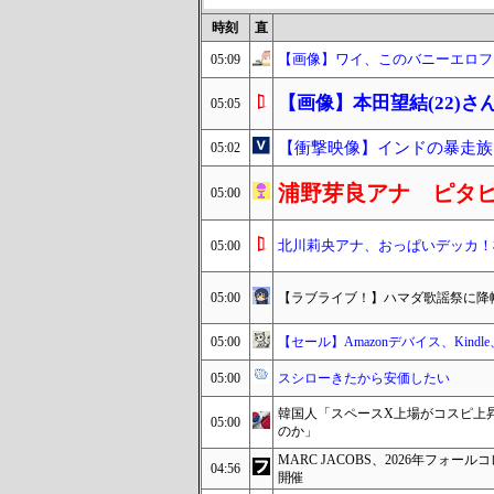
時刻
直
【画像】ワイ、このバニーエロフ
05:09
【画像】本田望結(22)さ
05:05
【衝撃映像】インドの暴走族
05:02
浦野芽良アナ ピタ
05:00
北川莉央アナ、おっぱいデッカ！
05:00
05:00
【ラブライブ！】ハマダ歌謡祭に降
05:00
【セール】Amazonデバイス、Kindle、F
05:00
スシローきたから安価したい
韓国人「スペースX上場がコスピ上
05:00
のか」
MARC JACOBS、2026年フ
04:56
開催