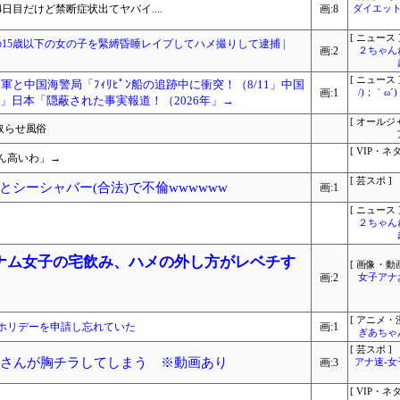
目だけど禁断症状出てヤバイ....
画:8
ダイエット
[ ニュース 
の15歳以下の女の子を緊縛昏睡レイプしてハメ撮りして逮捕 |
画:2
２ちゃん
[ ニュース 
軍と中国海警局「ﾌｨﾘﾋﾟﾝ船の追跡中に衝突！（8/11」中国
画:1
/)；｀ω
」日本「隠蔽された事実報道！（2026年」→
[ オールジ
取らせ風俗
[ VIP・ネタ
かん高いわ」→
[ 芸スポ ]
シーシャバー(合法)で不倫wwwwww
画:1
[ ニュース 
２ちゃん
ナム女子の宅飲み、ハメの外し方がレベチす
[ 画像・動画
画:2
女子アナ
[ アニメ・漫
ホリデーを申請し忘れていた
画:1
ぎあちゃ
[ 芸スポ ]
佑さんが胸チラしてしまう ※動画あり
画:3
アナ速‐
[ VIP・ネタ