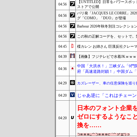
【UNTITLED】日常をパワース
04:56
ストアで公開
パリ発「JACQUES LE CORRE」20
04:56
グ「COMO」「DUO」が登場
04:56
Barbour 2026年秋冬別注コレクション、FRE
04:56
この秋の正解コーデを、セットで。気分
04:45
楪カレン お姉さん 巨漢反社クレー
04:39
【画像】フジテレビで水着JKｗｗｗ
中国「大洪水！」三峡ダム「9門
04:36
府「高速道路封鎖！」中国ダム「
04:29
カズレーザー、車の任意保険を巡り
じゃあ逆に「これはチェーン
04:20
日本のフォント企業
ゼロにするようなこ
04:20
換を……