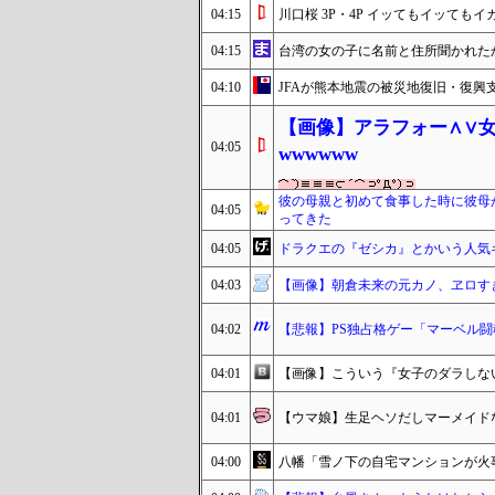
04:15
川口桜 3P・4P イッてもイッて
04:15
台湾の女の子に名前と住所聞かれた
04:10
JFAが熊本地震の被災地復旧・復興
【画像】アラフォー∧∨
04:05
wwwwww
彼の母親と初めて食事した時に彼母
04:05
ってきた
04:05
ドラクエの『ゼシカ』とかいう人気
04:03
【画像】朝倉未来の元カノ、ヱロす
04:02
【悲報】PS独占格ゲー「マーベル闘
04:01
【画像】こういう『女子のダラしな
04:01
【ウマ娘】生足ヘソだしマーメイド
04:00
八幡「雪ノ下の自宅マンションが火