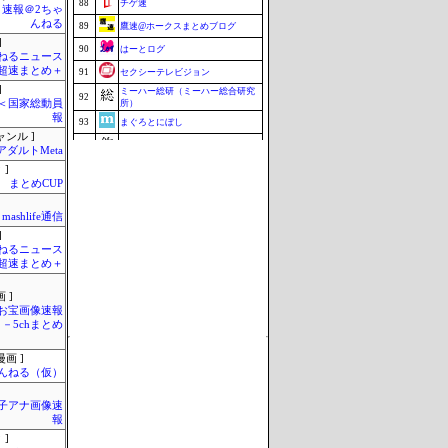
88
チゲ速
速報＠2ちゃ
んねる
89
鷹速@ホークスまとめブログ
]
90
はーとログ
ねるニュース
超速まとめ＋
91
セクシーテレビジョン
]
ミーハー総研（ミーハー総合研究
92
´)＜国家総動員
所）
報
93
まぐろとにぼし
ャンル ]
94
釣りまとめ速報
アダルトMeta
95
こんなニュースにでくわした
 ]
まとめCUP
96
ねこのあまやどり
96
マラソン速報
mashlife通信
]
96
ZAPZAP!
ねるニュース
99
究極のまとめ.com
超速まとめ＋
100
ブラウザゲーム速報
 ]
Update 08/08 04:38
お宝画像速報
－5chまとめ
画 ]
んねる（仮）
女子アナ画像速
報
 ]