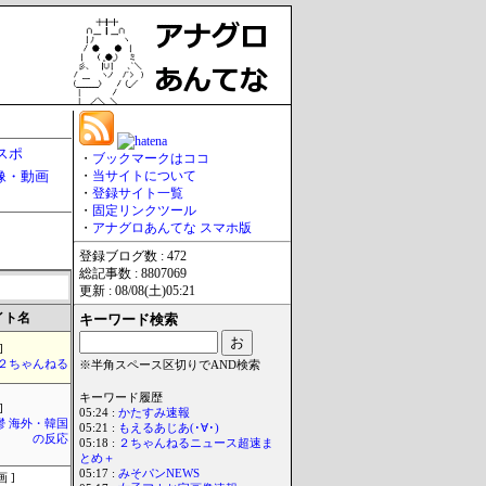
スポ
・
ブックマークはココ
像・動画
・
当サイトについて
・
登録サイト一覧
・
固定リンクツール
・
アナグロあんてな スマホ版
登録ブログ数 : 472
総記事数 : 8807069
更新 : 08/08(土)05:21
イト名
キーワード検索
]
h＠２ちゃんねる
※半角スペース区切りでAND検索
キーワード履歴
]
05:24 :
かたすみ速報
鬱 海外・韓国
05:21 :
もえるあじあ(･∀･)
の反応
05:18 :
２ちゃんねるニュース超速ま
とめ＋
05:17 :
みそパンNEWS
 ]