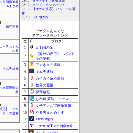
05:17 :
女子アナお宝画像速報
お宝画像速報
05:17 :
ハウメニージャパン！
－5chまとめ
05:13 :
【海外の反応】 パンドラの憂
鬱
05:13 :
U-1 NEWS
]
保守速報
アナグロあんてな
逆アクセスランキング
位
印
ブログ
ュースちゃん
1
U-1 NEWS.
ねる
【海外の反応】 パンド
2
ラの憂鬱
3
アナきゃぷ速報
キムチ速報
4
キムチ速報
5
カイカイ反応通信
]
6
世界の憂鬱
´)＜国家総動員
7
保守速報
報
8
じわ速 芸能ニュース
]
9
女子アナお宝画像速報
反応】 パン
10
やる夫まとめくす
ドラの憂鬱
11
VIPPER速報
12
アナ速‐女子アナ画像速報
13
あじあのネタ帳