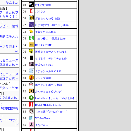
なんまめ
69
けおけお速報
画 ]
70
バイクと！
ブ！まとめブ
ぷちそく！！
70
ぎあちゃんねる（仮）
 ]
72
ひま速(°∀°) -暇つぶし速報-
ラビット速報
73
子育てちゃんねる
]
識的に考えた
74
ハロン棒ch -競馬まとめ-
]
74
BREAK TIME
ース反応まと
め
76
阪神タイガースちゃんねる
]
76
もばます｜デレステまとめ
ねるニュース
超速まとめ＋
78
黄昏ちゃんねる
]
79
Ｚチャンネル＠ＶＩＰ
ねるニュース
超速まとめ＋
80
ジャンプ速報
ャンル ]
81
ポーランドボール 翻訳
アダルトMeta
82
カルチョまとめブログ
 ]
-5chまとめ-
83
footballnet【サッカー5chまとめ】
 ]
84
BABYMETAL TIMES
VIPPER速報
85
もきゅ速(*´ω`*)人(´･ェ･｀)
 ]
86
VTuberNews
またここのサイ
ト?
86
まなにゅ～
 ]