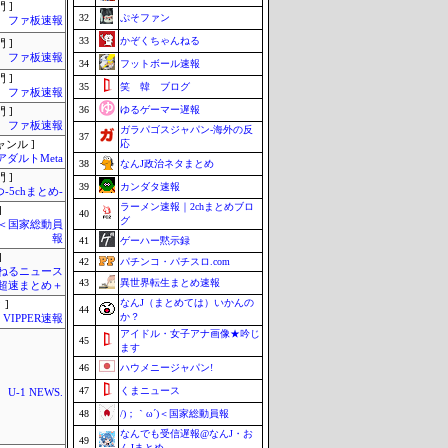
 ]
32
ぷそファン
ファ板速報
33
かぞくちゃんねる
 ]
ファ板速報
34
フットボール速報
 ]
35
笑 韓 ブログ
ファ板速報
36
ゆるゲーマー遅報
 ]
ファ板速報
ガラパゴスジャパン-海外の反
37
応
ャンル ]
アダルトMeta
38
なんJ政治ネタまとめ
 ]
39
カンダタ速報
-5chまとめ-
ラーメン速報｜2chまとめブロ
]
40
グ
´)＜国家総動員
報
41
ゲーハー黙示録
]
42
パチンコ・パチスロ.com
ねるニュース
43
異世界転生まとめ速報
超速まとめ＋
なんJ（まとめては）いかんの
 ]
44
か？
VIPPER速報
アイドル・女子アナ画像★吟じ
45
ます
46
ハウメニージャパン!
47
くまニュース
U-1 NEWS.
48
/)；｀ω´)＜国家総動員報
なんでも受信遅報@なんJ・お
49
んJまとめ