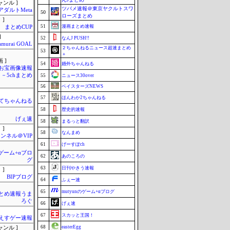
ャンル ]
ツバメ速報＠東京ヤクルトスワ
アダルトMeta
50
ローズまとめ
 ]
51
漫画まとめ速報
まとめCUP
]
52
なんJ PUSH!!
amurai GOAL
２ちゃんねるニュース超速まとめ
53
＋
 ]
54
婚外ちゃんねる
お宝画像速報
－5chまとめ
55
ニュース30over
56
ベイスターズNEWS
57
ほんわか2ちゃんねる
てちゃんねる
58
歴史的速報
げぇ速
58
まるっと翻訳
 ]
58
なんまめ
ンネル＠VIP
61
げーすぽch
のゲーム+αブロ
62
あのころの
グ
63
日刊やきう速報
 ]
BIPブログ
64
ふぇー速
65
mutyunのゲーム+αブログ
とめ速報うま
ろぐ
66
げぇ速
67
スカッと王国！
えすゲー速報
68
easterEgg
ャンル ]