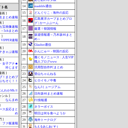
14
mashlife通信
イト名
15
どんぐりこ - 海外の反応
画 ]
生まとめ速報
広島東洋カープまとめブロ
16
 ]
グ | かーぷぶーん
お宝画像速報
17
厳選！韓国情報
－5chまとめ
坂道情報通～乃木坂46まと
 ]
18
め～
VIPPER速報
19
Glauber通信
 ]
20
かんにゅー - 韓国の反応
ナきゃぷ速報
働くモノニュース : 人生VIP
21
 ]
職人ブログwww
・女子アナ★
22
汎用型自作PCまとめ
吟じます
画 ]
23
登山ちゃんねる
ブ！まとめブ
24
ヒロイモノ中毒
ぷちそく！！
25
なんJミュージアム
ほんわかMkⅡ
26
日向坂46まとめ速報
ャンル ]
なんまめ
27
F1情報通
]
28
ネラーボイス
ース反応まと
29
明日は何を食べようか
め
 ]
29
海外トークログ
ファ板速報
31
もえるあじあ(･∀･)