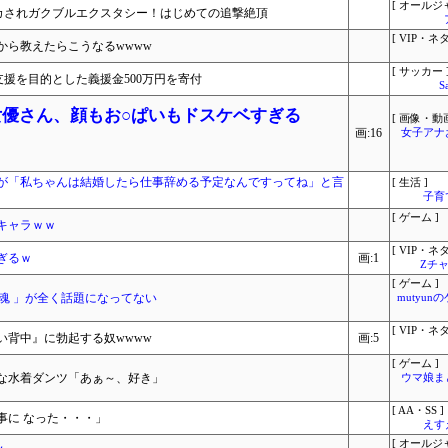
[ オールジ
もイカされガクブルエクスタシー！はじめての追撃絶頂
[ VIP・ネタ
から教えたらこうなるwwww
[ サッカー 
支援を目的とした義援金500万円を寄付
S
女優さん、顔もお○ぱいもドスケベすぎる
[ 画像・動画
画:16
女子アナ
が「私ちゃんは結婚したら仕事辞める予定なんですってね」と言
[ 生活 ]
子育
[ ゲーム ]
キャラｗｗ
[ VIP・ネタ
ぎるｗ
画:1
Zチャ
[ ゲーム ]
魂 」が全く話題になってない
mutyun
[ VIP・ネタ
い背中』に勃起する奴wwww
画:5
[ ゲーム ]
な水着ダンツ「あぁ～、好き」
ウマ娘ま
[ AA・SS ]
事に なった・・・」
えす
[ オールジ