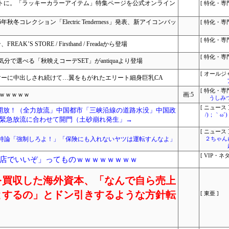
ポットに。「ラッキーカラーアイテム」特集ページを公式オンライン
[ 特化・専門
26年秋冬コレクション「Electric Tenderness」発表、新アイコンバッ
[ 特化・専門
[ 特化・専門
AK’S STORE / Firsthand / Freadaから登場
[ 特化・専門
で選べる「秋映えコーデSET」がantiquaより登場
[ オールジ
マーに中出しされ続けて…翼をもがれたエリート細身巨乳CA
[ 特化・専門
ｗｗｗｗｗ
画:5
うしみつ
[ ニュース 
開放！（全力放流」中国都市「三峡沿線の道路水没」中国政
/)；｀ω
緊急放流に合わせて開門（土砂崩れ発生」→
[ ニュース 
持論「強制しろよ！」「保険にも入れないヤツは運転すんなよ」
２ちゃん
[ VIP・ネタ
店でいいぞ」ってものｗｗｗｗｗｗｗｗ
を買収した海外資本、「なんで自ら売上
とするの」とドン引きするような方針転
[ 東亜 ]