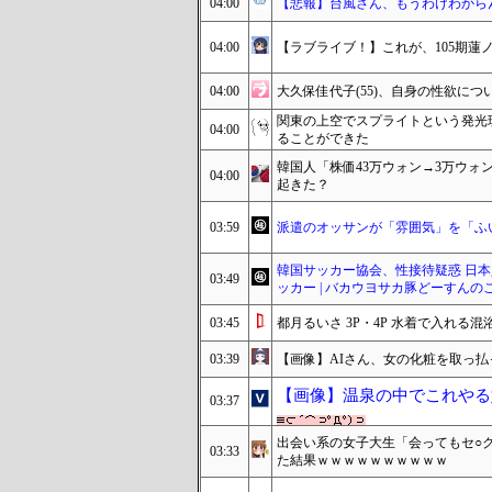
04:00
【悲報】台風さん、もうわけわから
04:00
【ラブライブ！】これが、105期蓮
04:00
大久保佳代子(55)、自身の性欲に
関東の上空でスプライトという発光
04:00
ることができた
韓国人「株価43万ウォン→3万ウォ
04:00
起きた？
03:59
派遣のオッサンが「雰囲気」を「ふい
韓国サッカー協会、性接待疑惑 日本
03:49
ッカー | バカウヨサカ豚どーすんの
03:45
都月るいさ 3P・4P 水着で入れ
03:39
【画像】AIさん、女の化粧を取っ
【画像】温泉の中でこれやる
03:37
出会い系の女子大生「会ってもセ○
03:33
た結果ｗｗｗｗｗｗｗｗｗｗ