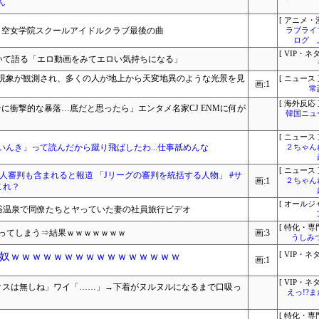
ん
[ アニメ・漫
ノ空女学院スクールアイドルクラブ最後の曲
ラブライ
ログ 
[ VIP・ネタ
ついて語る「エロ動画をみてエロい気持ちになる」
現象が観測され、多くの人が地上から天変地異のような光景を見
[ ニュース 
画:1
常
[ 海外反応 
ンに衝撃的な暴落…底だと思ったら」エンタメ名家CJ ENMに何が
韓国ニュ
[ ニュース 
んき」って読んだから蹴り飛ばしたわ...仕事舐めんな
２ちゃん
[ ニュース 
人審判も含まれると報道 「Jリーグの審判を統括する人物」 #サ
画:1
２ちゃん
これ？
[ オールジ
る混浴温泉で同僚たちとヤっていた妻の社員旅行ビデオ
[ 特化・専門
払ってしまう⇒結果ｗｗｗｗｗｗｗ
画:3
うしみつ
奴ｗｗｗｗｗｗｗｗｗｗｗｗｗｗｗｗ
[ VIP・ネタ
画:1
[ VIP・ネタ
クスは無しね」ワイ「……」→下着がヌルヌルになるまで口吸っ
えっ!?
[ 特化・専門