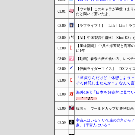
【ウマ娘】このキャラが声優（まり
03:01
だと聞いて驚いたよ」
03:00
【ラブライブ！】「Link！Like
03:00
【AI】中国製高性能AI「Kimi-K
【産経新聞】 中共の海警局と海軍
03:00
に1年
03:00
【動画】春奈の飯の食い方、レベチ
03:00
【仮面ライダーマイス】「DXマイ
「童貞なんだけど『休憩しよう＝
03:00
そろ休憩しませんか？』なんて言
海外10代「日本を好意的に見て
03:00
03:00
韓国人「ワールドカップ初勝利効果！
宇宙人はいる？ いて座の方角から
02:59
点」 | 宇宙人はいる？