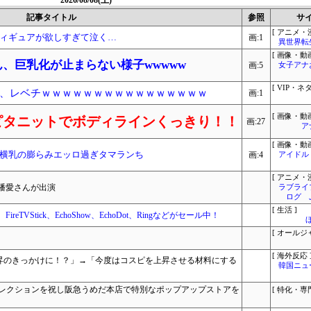
2026/08/08(土)
記事タイトル
参照
サ
[ アニメ・漫
ィギュアが欲しすぎて泣く…
画:1
異世界転
[ 画像・動画
ん、巨乳化が止まらない様子wwwww
画:5
女子アナ
[ VIP・ネタ
、レベチｗｗｗｗｗｗｗｗｗｗｗｗｗｗｗｗ
画:1
[ 画像・動画
ピタニットでボディラインくっきり！！
画:27
ア
[ 画像・動画
横乳の膨らみエッロ過ぎタマランち
画:4
アイドル
[ アニメ・漫
幡愛さんが出演
ラブライ
ログ 
[ 生活 ]
ireTVStick、EchoShow、EchoDot、Ringなどがセール中！
[ オールジ
[ 海外反応 
昇のきっかけに！？」→「今度はコスピを上昇させる材料にする
韓国ニュ
ォールコレクションを祝し阪急うめだ本店で特別なポップアップストアを
[ 特化・専門