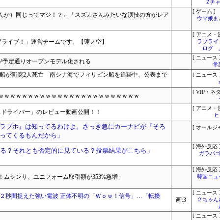
Zチャ
[ ゲーム ]
んか）同じってマジ！？←「スズカさんみたいな演技の方がレア
ウマ娘ま
[ アニメ・漫
！ラブライブ！」運営チームです。【蓮ノ空】
ラブライ
ログ 
[ ニュース 
3」が予定通りオープンモデル化される
常
の船が衝突2人死亡 南シナ海でフィリピン船を追跡中、公表まで
[ ニュース 
[ VIP・ネタ
ｗｗｗｗｗｗｗｗｗｗｗｗｗｗｗｗｗｗｗｗｗｗｗｗ
[ アニメ・漫
スドライバー」のレビュー動画公開！！
ヒ
ラブホ』は知ってるわけよ。さっき急にカーナビが『そろ
[ オールジ
ってくるもんだから」
[ 海外反応 
いる？それとも否定的に見ている？投票結果がこちら」
ガラパゴ
[ 海外反応 
ムシンサ、ユニフォーム取引額が353%急増」
韓国ニュ
[ ニュース 
７２秒間捉えた強い電波 正体不明の「Ｗｏｗ！信号」…「転換
画:3
２ちゃん
[ ニュース 