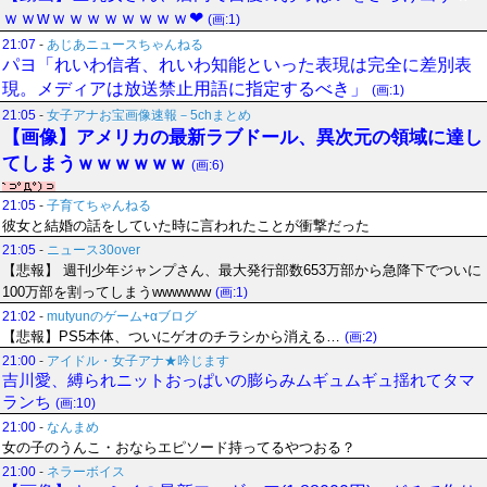
ｗｗwｗｗｗｗｗｗｗｗ❤
(画:1)
21:07
-
あじあニュースちゃんねる
パヨ「れいわ信者、れいわ知能といった表現は完全に差別表
現。メディアは放送禁止用語に指定するべき」
(画:1)
21:05
-
女子アナお宝画像速報－5chまとめ
【画像】アメリカの最新ラブドール、異次元の領域に達し
てしまうｗｗｗｗｗｗ
(画:6)
21:05
-
子育てちゃんねる
彼女と結婚の話をしていた時に言われたことが衝撃だった
21:05
-
ニュース30over
【悲報】 週刊少年ジャンプさん、最大発行部数653万部から急降下でついに
100万部を割ってしまうwwwwww
(画:1)
21:02
-
mutyunのゲーム+αブログ
【悲報】PS5本体、ついにゲオのチラシから消える…
(画:2)
21:00
-
アイドル・女子アナ★吟じます
吉川愛、縛られニットおっぱいの膨らみムギュムギュ揺れてタマ
ランち
(画:10)
21:00
-
なんまめ
女の子のうんこ・おならエピソード持ってるやつおる？
21:00
-
ネラーボイス