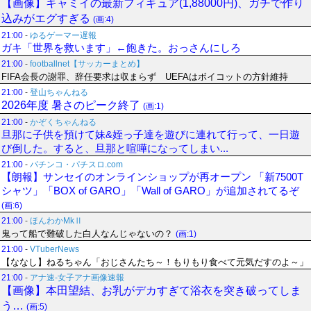
【画像】キャミイの最新フィギュア(1,88000円)、ガチで作り
込みがエグすぎる
(画:4)
21:00
-
ゆるゲーマー遅報
ガキ「世界を救います」←飽きた。おっさんにしろ
21:00
-
footballnet【サッカーまとめ】
FIFA会長の謝罪、辞任要求は収まらず UEFAはボイコットの方針維持
21:00
-
登山ちゃんねる
2026年度 暑さのピーク終了
(画:1)
21:00
-
かぞくちゃんねる
旦那に子供を預けて妹&姪っ子達を遊びに連れて行って、一日遊
び倒した。すると、旦那と喧嘩になってしまい...
21:00
-
パチンコ・パチスロ.com
【朗報】サンセイのオンラインショップが再オープン 「新7500T
シャツ」「BOX of GARO」「Wall of GARO」が追加されてるぞ
(画:6)
21:00
-
ほんわかMkⅡ
鬼って船で難破した白人なんじゃないの？
(画:1)
21:00
-
VTuberNews
【ななし】ねるちゃん「おじさんたち～！もりもり食べて元気だすのよ～」
21:00
-
アナ速‐女子アナ画像速報
【画像】本田望結、お乳がデカすぎて浴衣を突き破ってしま
う…
(画:5)