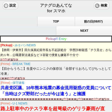
アナグロあんてな
設定
検索
for スマホ
TOP
前の日(08/07)
NEXT
P
i
c
k
u
p
!
!
E
n
t
r
y
[Pickup]
-
みそパンNEWS
【静岡・伊東市】田久保真紀前市長を不起訴処分 学歴詐称疑惑「チラ見せ」から
約１年…公職選挙法違反など３容疑で捜査も嫌疑不十分で
[Prime]
-
BREAK TIME
【目からうろこ】生姜やニンニクの保存法「全部すりおろしてぴちっとして
冷凍」
[Prime]
-
保守速報
共産党区議、16年熊本地震の募金流用疑惑の党員について
「当時はクズ野郎だったが今は違う」と擁護
[Prime]
-
U-1 NEWS.
路上駐車中のテスラ車を超弩級のゲリラ豪雨が直