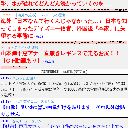
撃、水が溢れてどんどん浸かっていくのを……
[Prime]
-
【海外の反応】 パンドラの憂鬱
海外「日本なんて行くんじゃなかった…」 日本を知
ってしまったディズニー信者、帰国後『本家』に失
望する事態に
(画:1)
[Prime]
-
アナきゃぷ速報
山本倖千恵アナ 直履きレギンスで走るお尻！！
【GIF動画あり】
(画:14)
2026/08/08 - 新着順(デフォ)
21:19
-
スカッと王国！
元コトメ「実妹の姪に祝儀出したのにうちの娘には出さないの!?差別だ100
万出せ！」→断ったら我が家に侵入して1000万相当の宝飾品を泥＆夫の形見
を破壊！
21:19
-
じわ速 芸能ニュースまとめ
【画像】良いお○ぱい画像だけを貼ります それ以外は貼
りません
21:10
-
なんJミュージアム
【動画】巨乳女さん、店内で自慢のおっぱいをさらけ出すｗ