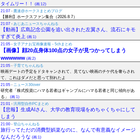
タイムリー！！
(画:12)
21:07
-
鷹速@ホークスまとめブログ
【勝利】ホークスファン集合（2026.8.7）
21:07
-
あじあニュースちゃんねる
【動画】広島記念公園を追い出された左翼さん、流石にキモ
すぎて炎上
(画:1)
21:05
-
女子アナお宝画像速報－5chまとめ
【画像】顔20点身体100点の女子が見つかってしまう
wwwwww
(画:2)
21:05
-
子育てちゃんねる
映画デートの予定をドタキャンされて、見てない映画のチケ代を奢らされ
て、これはダメだと思って別れたよ
21:05
-
ニュース30over
研究者「株式投資にハマる若者はギャンブルにハマる若者と同じ傾向があ
る」
(画:1)
21:01
-
汎用型自作PCまとめ
【悲報】生成AIさん、大学の教育現場をめちゃくちゃにして
しまう
21:00
-
登山ちゃんねる
旅行ってただの消費型娯楽なのに、なんで有意義なイメージ
なんだろうな
(画:1)