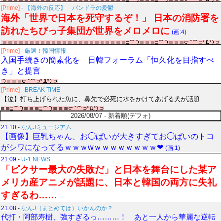
[Prime]
-
【海外の反応】 パンドラの憂鬱
海外「世界で日本を死守するぞ！」 日本の消防署を
訪れたちびっ子集団が世界をメロメロに
(画:4)
[Prime]
-
厳選！韓国情報
入国手続きの簡素化を 日韓フォーラム「恒久化を目指すべ
き」と提言
[Prime]
-
BREAK TIME
【泣】打ち上げられた魚に、鼻先で必死に水をかけてあげる犬が話題
2026/08/07 - 新着順(デフォ)
21:10
-
なんJミュージアム
【画像】巨乳ちゃん、お◯ぱいが大きすぎてお◯ぱいのトコ
がシワになってるｗｗｗwｗｗｗｗｗｗｗｗ❤
(画:1)
21:09
-
U-1 NEWS.
「ピクサー最大の失敗だ」と日本を舞台にした某ア
メリカ産アニメが話題に、日本と韓国の両方に失礼
すぎるわ……
21:08
-
なんJ（まとめては）いかんのか？
代打・阿部寿樹、強すぎるっ………！ あと一人から華麗な逆転