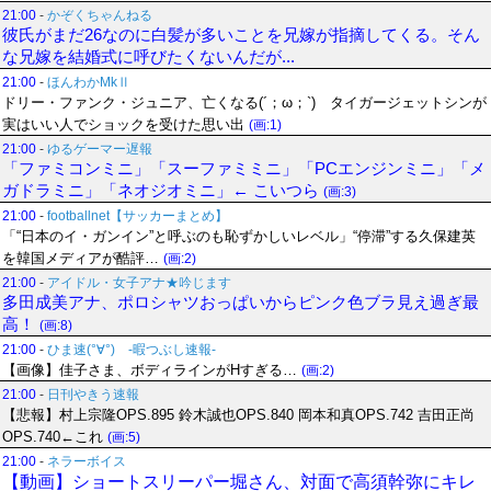
21:00
-
かぞくちゃんねる
彼氏がまだ26なのに白髪が多いことを兄嫁が指摘してくる。そん
な兄嫁を結婚式に呼びたくないんだが...
21:00
-
ほんわかMkⅡ
ドリー・ファンク・ジュニア、亡くなる(´；ω；`) タイガージェットシンが
実はいい人でショックを受けた思い出
(画:1)
21:00
-
ゆるゲーマー遅報
「ファミコンミニ」「スーファミミニ」「PCエンジンミニ」「メ
ガドラミニ」「ネオジオミニ」← こいつら
(画:3)
21:00
-
footballnet【サッカーまとめ】
「“日本のイ・ガンイン”と呼ぶのも恥ずかしいレベル」“停滞”する久保建英
を韓国メディアが酷評…
(画:2)
21:00
-
アイドル・女子アナ★吟じます
多田成美アナ、ポロシャツおっぱいからピンク色ブラ見え過ぎ最
高！
(画:8)
21:00
-
ひま速(°∀°) -暇つぶし速報-
【画像】佳子さま、ボディラインがHすぎる…
(画:2)
21:00
-
日刊やきう速報
【悲報】村上宗隆OPS.895 鈴木誠也OPS.840 岡本和真OPS.742 吉田正尚
OPS.740←これ
(画:5)
21:00
-
ネラーボイス
【動画】ショートスリーパー堀さん、対面で高須幹弥にキレ