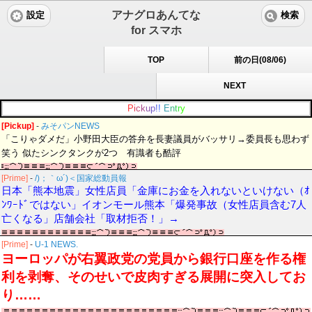
アナグロあんてな
設定
検索
for スマホ
TOP
前の日(08/06)
NEXT
P
i
c
k
u
p
!
!
E
n
t
r
y
[Pickup]
-
みそパンNEWS
「こりゃダメだ」小野田大臣の答弁を長妻議員がバッサリ→委員長も思わず
笑う 似たシンクタンクが2つ 有識者も酷評
[Prime]
-
/)；｀ω´)＜国家総動員報
日本「熊本地震」女性店員「金庫にお金を入れないといけない（ｵ
ﾝﾜｰﾄﾞではない」イオンモール熊本「爆発事故（女性店員含む7人
亡くなる」店舗会社「取材拒否！」→
[Prime]
-
U-1 NEWS.
ヨーロッパが右翼政党の党員から銀行口座を作る権
利を剥奪、そのせいで皮肉すぎる展開に突入してお
り……