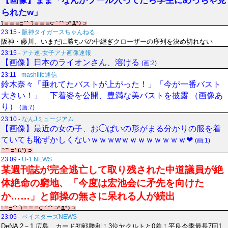
【画像】まま「なんかプール入ってたら学生にめっちゃ見
られたw」
23:15
-
阪神タイガースちゃんねる
阪神・藤川、いまだに勝ちパの中継ぎクローザーの序列を決め切れない
23:15
-
アナ速‐女子アナ画像速報
【画像】日本のライオンさん、溶ける
(画:2)
23:11
-
mashlife通信
鈴木奈々「垂れてたバストが上がった！」「今が一番バスト
大きい！」 下着姿を公開、豊満な美バストを披露 （画像あ
り）
(画:7)
23:10
-
なんJミュージアム
【画像】最近の女の子、お◯ぱいの形がまる分かりの服を着
ていても恥ずかしくないｗｗｗwｗｗｗｗｗｗｗｗ❤
(画:1)
23:09
-
U-1 NEWS.
某週刊誌が完全逃亡して取り残された中道議員が絶
体絶命の窮地、「今度は宏池会に矛先を向けた
か……」と節操の無さに呆れる人が続出
23:05
-
ベイスターズNEWS
DeNA 2－1 広島、カード初戦勝利！3位ヤクルトと0差！平良今季最長7回1