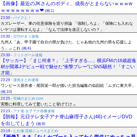
【画像】最近のJKさんのボディ、成長がとまらないｗｗｗw
ｗｗｗｗｗｗｗｗ❤
(画:1)
23:30
-
バイクと！
カズレーザー、車の任意保険を巡り持論 「強制しろよ」「保険にも入れな
いヤツは運転すんなよ」「なんで法律を改正しないの？」
23:30
-
日刊やきう速報
九州人「あ、甲子園で自分の県が負けた、じゃあ他の九州の県を応援しよ
う」←これ
(画:4)
23:30
-
フットボール速報
【サッカー】「まじ何者？」「上手すぎる…」横浜FMの16歳超逸
材が開幕Jデビュー戦で魅せた“衝撃プレー”にSNS騒然！「すごい
才能」
23:29
-
漫画まとめ速報
ワンピース原作者・尾田栄一郎が描いた担当編集の似顔絵「ムダに東大卒」
(画:10)
23:25
-
究極のまとめ.com
実際に料理してみて驚いたこと挙げてけ→
23:23
-
アナ速‐女子アナ画像速報
【朗報】元日テレ女子アナ脊山麻理子さん(46)イメージDVD
を出してしまう
(画:9)
23:19
-
じわ速 芸能ニュースまとめ