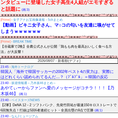
ンタビューに登場した女子高生4人組がエモすぎる
と話題に
(画:3)
[Prime]
-
女子アナお宝画像速報－5chまとめ
【動画】ビキニ女子さん、マ○コの匂いを友達に嗅がせて
しまうｗｗｗｗｗｗ
[Prime]
-
BREAK TIME
【冷蔵庫で2晩】全農公式さんが公開「鶏もも肉を最高おいしく食べる方
法」が大反響！
2026/08/07 - 新着順(デフォ)
23:45
-
海外トークログ
韓国人「海外で韓国サッカーの2002年ベスト4の実力は、実際に
はどれくらい認められてるんだ…？（ﾌﾞﾙﾌﾞﾙ」＝韓国の反応
23:40
-
坂道情報通～乃木坂46まとめ～
あやてぃーからファンへ愛のメッセージがコチラ！！！【乃
木坂46】
(画:1)
23:40
-
ベイスターズNEWS
【2軍】DeNA 12－2 ソフトバンク、先発竹田祐が最速150キロストレートで
6回無失点！打線は5回6者連続ヒット・全員出塁の9点で圧勝
(画:1)
23:40
-
なんJミュージアム