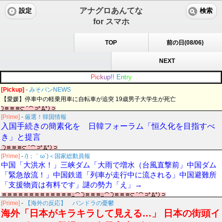
アナグロあんてな
設定
検索
for スマホ
TOP
前の日(08/06)
NEXT
P
i
c
k
u
p
!
!
E
n
t
r
y
[Pickup]
-
みそパンNEWS
【愛媛】停車中の軽乗用車に自転車が追突 19歳男子大学生が死亡
[Prime]
-
厳選！韓国情報
入国手続きの簡素化を 日韓フォーラム「恒久化を目指すべ
き」と提言
[Prime]
-
/)；｀ω´)＜国家総動員報
中国「大洪水！」三峡ダム「大雨で増水（台風直撃前」中国ダム
「緊急放流！」中国鉄道「列車が走行中に流される」中国避難所
「支援物資は有料です」謎の勢力「え」→
[Prime]
-
【海外の反応】 パンドラの憂鬱
海外「日本がキラキラして見える…」 日本の街頭イ