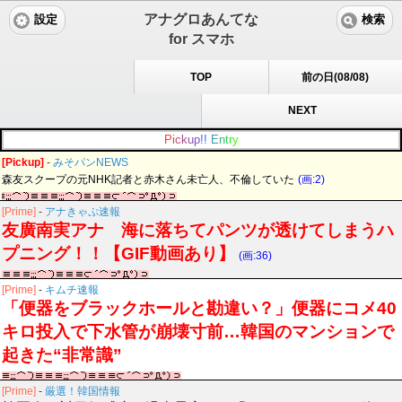
アナグロあんてな
設定
検索
for スマホ
TOP
前の日(08/08)
NEXT
P
i
c
k
u
p
!
!
E
n
t
r
y
[Pickup]
-
みそパンNEWS
森友スクープの元NHK記者と赤木さん未亡人、不倫していた
(画:2)
[Prime]
-
アナきゃぷ速報
友廣南実アナ 海に落ちてパンツが透けてしまうハ
プニング！！【GIF動画あり】
(画:36)
[Prime]
-
キムチ速報
「便器をブラックホールと勘違い？」便器にコメ40
キロ投入で下水管が崩壊寸前…韓国のマンションで
起きた“非常識”
[Prime]
-
厳選！韓国情報