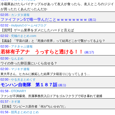
冷蔵庫あけたらパイナップルがあって友人が食ったら、友人ところのジジイ
が買ったたくあんだったんだか
02:05
-
カンダタ速報
ファイファン5で唯一学んだことｗｗｗｗｗｗｗｗ
(画:1)
02:02
-
mutyunのゲーム+αブログ
【質問】ゲーム業界をダメにしたハードと言えば
02:02
-
究極のまとめ.com
【議論】「宇宙の謎」と「死後の世界」って結局どこかで繋がってるよな？
02:00
-
アナきゃぷ速報
若林有子アナ うっすらと透ける！！
(画:17)
02:00
-
なんまめ
ワイの作った卵豆腐にいくら出せる？
02:00
-
マジキチ速報
東大卒さん、ヒカルに嫉妬した結果ブタ箱送りになってしまう…
02:00
-
やる夫まとめくす
モンハン自衛隊 第１８７話
(画:1)
01:58
-
OTONARY
ファンが不満爆発、所属事務所入口ドアをゴルフクラブで叩き暴れて逮捕
01:57
-
ネギ速
【悲報】ワンピース原作者「何が"ちいかわ"だ」
01:56
-
競馬まとめのまとめ