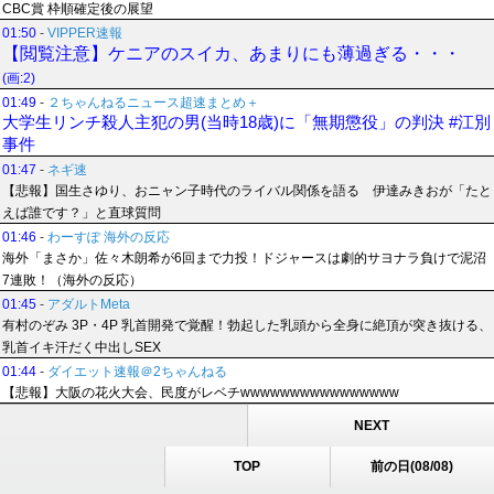
CBC賞 枠順確定後の展望
01:50
-
VIPPER速報
【閲覧注意】ケニアのスイカ、あまりにも薄過ぎる・・・
(画:2)
01:49
-
２ちゃんねるニュース超速まとめ＋
大学生リンチ殺人主犯の男(当時18歳)に「無期懲役」の判決 #江別
事件
01:47
-
ネギ速
【悲報】国生さゆり、おニャン子時代のライバル関係を語る 伊達みきおが「たと
えば誰です？」と直球質問
01:46
-
わーすぽ 海外の反応
海外「まさか」佐々木朗希が6回まで力投！ドジャースは劇的サヨナラ負けで泥沼
7連敗！（海外の反応）
01:45
-
アダルトMeta
有村のぞみ 3P・4P 乳首開発で覚醒！勃起した乳頭から全身に絶頂が突き抜ける、
乳首イキ汗だく中出しSEX
01:44
-
ダイエット速報＠2ちゃんねる
【悲報】大阪の花火大会、民度がレベチwwwwwwwwwwwwwwww
NEXT
TOP
前の日(08/08)