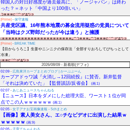
韓国人の対日好感度が過去最高に、「ノージャパン」は終わ
った？＝ネット「中国より100倍いい」
[Prime]
-
保守速報
共産党区議、16年熊本地震の募金流用疑惑の党員について
「当時はクズ野郎だったが今は違う」と擁護
[Prime]
-
BREAK TIME
【目からうろこ】生姜やニンニクの保存法「全部すりおろしてぴちっとして
冷凍」
2026/08/09 - 新着順(デフォ)
02:09
-
広島東洋カープまとめブログ | かーぷぶーん
カープアドゥワ誠『火消し→12回続投』に賛否。新井監督
「それは決めていた」【監督談話/反省会】
(画:1)
02:07
-
あじあニュースちゃんねる
【ニュース】日本をダメにした総理大臣、ワースト１位が同
点でこの人ｗｗｗｗｗｗ
(画:1)
02:05
-
女子アナお宝画像速報－5chまとめ
【画像】素人美女さん、エ○チなビデオに出演した結果ｗ
ｗｗｗｗｗ
(画:9)
02:05
-
子育てちゃんねる