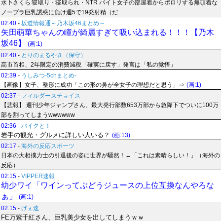
水卜さくら 寝取り・寝取られ・NTR バイト女子の部屋着からポロリする無頓着な
ノーブラ巨乳誘惑に負け週5で19発射精（だ
02:40
-
坂道情報通～乃木坂46まとめ～
矢田萌華ちゃんの瞳が綺麗すぎて吸い込まれる！！！【乃木
坂46】
(画:1)
02:40
-
とりのまるやき（保守）
高市首相、2年限定の消費減税「確実に戻す」発言は「私の覚悟」
02:39
-
うしみつ-5chまとめ-
【画像】女子、整形に成功「この形の鼻が全女子の理想だと思う」⇒
(画:1)
02:37
-
フィルダースチョイス
【悲報】 週刊少年ジャンプさん、最大発行部数653万部から急降下でついに100万
部を割ってしまうwwwwww
02:36
-
バイクと！
岩手の観光・グルメに詳しい人いる？
(画:13)
02:17
-
海外の反応スポーツ
日本の大相撲力士の引退後の姿に世界が騒然！←「これは素晴らしい！」（海外の
反応）
02:15
-
VIPPER速報
幼少ワイ「ワインってぶどうジュースの上位互換なんやろな
ぁ」
(画:1)
02:15
-
げぇ速
FE万紫千紅さん、巨乳美少女を出してしまうｗｗ