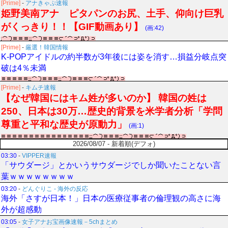
[Prime]
-
アナきゃぷ速報
姫野美南アナ ピタパンのお尻、土手、仰向け巨乳
がくっきり！！【GIF動画あり】
(画:42)
[Prime]
-
厳選！韓国情報
K-POPアイドルの約半数が3年後には姿を消す…損益分岐点突
破は4％未満
[Prime]
-
キムチ速報
【なぜ韓国にはキム姓が多いのか】 韓国の姓は
250、日本は30万…歴史的背景を米学者分析「学問
尊重と平和な歴史が原動力」
(画:1)
2026/08/07 - 新着順(デフォ)
03:30
-
VIPPER速報
「サウダージ」とかいうサウダージでしか聞いたことない言
葉ｗｗｗｗｗｗｗｗ
03:20
-
どんぐりこ - 海外の反応
海外「さすが日本！」日本の医療従事者の倫理観の高さに海
外が超感動
03:05
-
女子アナお宝画像速報－5chまとめ