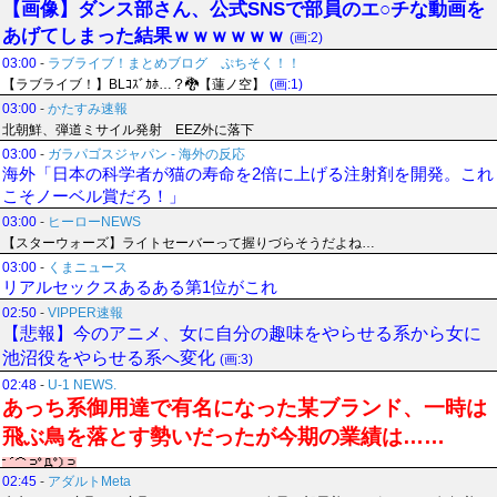
【画像】ダンス部さん、公式SNSで部員のエ○チな動画を
あげてしまった結果ｗｗｗｗｗｗ
(画:2)
03:00
-
ラブライブ！まとめブログ ぷちそく！！
【ラブライブ！】BLｺｽﾞｶﾎ…？🐉【蓮ノ空】
(画:1)
03:00
-
かたすみ速報
北朝鮮、弾道ミサイル発射 EEZ外に落下
03:00
-
ガラパゴスジャパン - 海外の反応
海外「日本の科学者が猫の寿命を2倍に上げる注射剤を開発。これ
こそノーベル賞だろ！」
03:00
-
ヒーローNEWS
【スターウォーズ】ライトセーバーって握りづらそうだよね…
03:00
-
くまニュース
リアルセックスあるある第1位がこれ
02:50
-
VIPPER速報
【悲報】今のアニメ、女に自分の趣味をやらせる系から女に
池沼役をやらせる系へ変化
(画:3)
02:48
-
U-1 NEWS.
あっち系御用達で有名になった某ブランド、一時は
飛ぶ鳥を落とす勢いだったが今期の業績は……
02:45
-
アダルトMeta