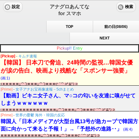
アナグロあんてな
設定
検索
for スマホ
TOP
前の日(08/06)
NEXT
P
i
c
k
u
p
!
!
E
n
t
r
y
[Pickup]
-
キムチ速報
【韓国】 日本刀で脅迫、24時間の監視…韓国女優
が涙の告白、映画より残酷な「スポンサー強要」
(画:1)
[Prime]
-
女子アナお宝画像速報－5chまとめ
【動画】ビキニ女子さん、マ○コの匂いを友達に嗅がせて
しまうｗｗｗｗｗｗ
[Prime]
-
世界の憂鬱 海外・韓国の反応
韓国人「日本メディアが大型台風13号が急カーブで韓国方
面に向かって来ると予報！」→「予想外の進路‥」
(画:4)