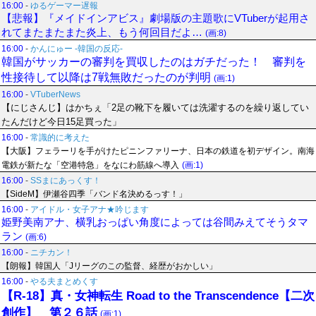
16:00
-
ゆるゲーマー遅報
【悲報】『メイドインアビス』劇場版の主題歌にVTuberが起用さ
れてまたまたまた炎上、もう何回目だよ…
(画:8)
16:00
-
かんにゅー -韓国の反応-
韓国がサッカーの審判を買収したのはガチだった！ 審判を
性接待して以降は7戦無敗だったのが判明
(画:1)
16:00
-
VTuberNews
【にじさんじ】はかちぇ「2足の靴下を履いては洗濯するのを繰り返してい
たんだけど今日15足買った」
16:00
-
常識的に考えた
【大阪】フェラーリを手がけたピニンファリーナ、日本の鉄道を初デザイン。南海
電鉄が新たな「空港特急」をなにわ筋線へ導入
(画:1)
16:00
-
SSまにあっくす！
【SideM】伊瀬谷四季「バンド名決めるっす！」
16:00
-
アイドル・女子アナ★吟じます
姫野美南アナ、横乳おっぱい角度によっては谷間みえてそうタマ
ラン
(画:6)
16:00
-
ニチカン！
【朗報】韓国人「Jリーグのこの監督、経歴がおかしい」
16:00
-
やる夫まとめくす
【R-18】真・女神転生 Road to the Transcendence【二次
創作】 第２６話
(画:1)