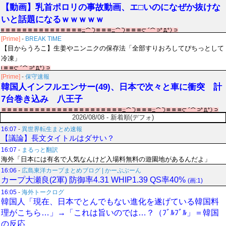
【動画】乳首ポロリの事故動画、エ□いのになぜか抜けな
いと話題になるｗｗｗｗｗ
[Prime]
-
BREAK TIME
【目からうろこ】生姜やニンニクの保存法「全部すりおろしてぴちっとして
冷凍」
[Prime]
-
保守速報
韓国人インフルエンサー(49)、日本で次々と車に衝突 計
7台巻き込み 八王子
2026/08/08 - 新着順(デフォ)
16:07
-
異世界転生まとめ速報
【議論】長文タイトルはダサい？
16:07
-
まるっと翻訳
海外「日本には有名で人気なんけど入場料無料の遊園地があるんだよ」
16:06
-
広島東洋カープまとめブログ | かーぷぶーん
カープ大瀬良(2軍) 防御率4.31 WHIP1.39 QS率40%
(画:1)
16:05
-
海外トークログ
韓国人「現在、日本でとんでもない進化を遂げている韓国料
理がこちら…」→「これは旨いのでは…？（ﾌﾞﾙﾌﾞﾙ」＝韓国
の反応