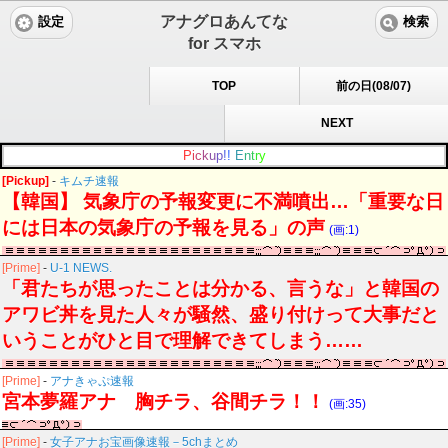
アナグロあんてな
設定
検索
for スマホ
TOP
前の日(08/07)
NEXT
P
i
c
k
u
p
!
!
E
n
t
r
y
[Pickup]
-
キムチ速報
【韓国】 気象庁の予報変更に不満噴出…「重要な日
には日本の気象庁の予報を見る」の声
(画:1)
[Prime]
-
U-1 NEWS.
「君たちが思ったことは分かる、言うな」と韓国の
アワビ丼を見た人々が騒然、盛り付けって大事だと
いうことがひと目で理解できてしまう……
[Prime]
-
アナきゃぷ速報
宮本夢羅アナ 胸チラ、谷間チラ！！
(画:35)
[Prime]
-
女子アナお宝画像速報－5chまとめ