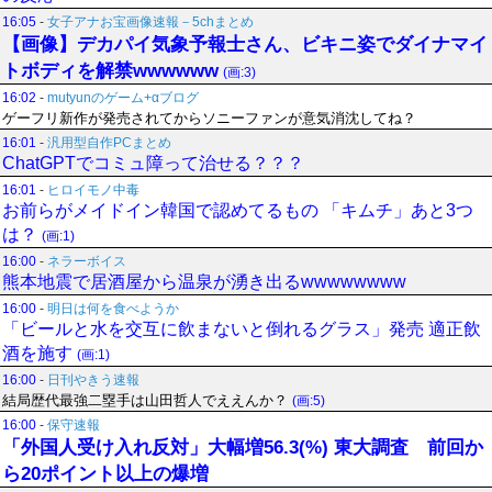
16:05
-
女子アナお宝画像速報－5chまとめ
【画像】デカパイ気象予報士さん、ビキニ姿でダイナマイ
トボディを解禁wwwwww
(画:3)
16:02
-
mutyunのゲーム+αブログ
ゲーフリ新作が発売されてからソニーファンが意気消沈してね？
16:01
-
汎用型自作PCまとめ
ChatGPTでコミュ障って治せる？？？
16:01
-
ヒロイモノ中毒
お前らがメイドイン韓国で認めてるもの 「キムチ」あと3つ
は？
(画:1)
16:00
-
ネラーボイス
熊本地震で居酒屋から温泉が湧き出るwwwwwwww
16:00
-
明日は何を食べようか
「ビールと水を交互に飲まないと倒れるグラス」発売 適正飲
酒を施す
(画:1)
16:00
-
日刊やきう速報
結局歴代最強二塁手は山田哲人でええんか？
(画:5)
16:00
-
保守速報
「外国人受け入れ反対」大幅増56.3(%) 東大調査 前回か
ら20ポイント以上の爆増