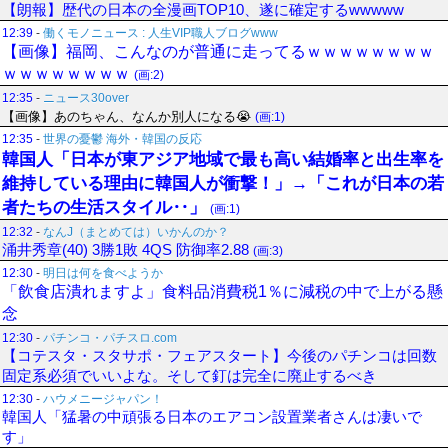
【朗報】歴代の日本の全漫画TOP10、遂に確定するwwwww
12:39
-
働くモノニュース : 人生VIP職人ブログwww
【画像】福岡、こんなのが普通に走ってるｗｗｗｗｗｗｗｗ
ｗｗｗｗｗｗｗｗ
(画:2)
12:35
-
ニュース30over
【画像】あのちゃん、なんか別人になる😭
(画:1)
12:35
-
世界の憂鬱 海外・韓国の反応
韓国人「日本が東アジア地域で最も高い結婚率と出生率を
維持している理由に韓国人が衝撃！」→「これが日本の若
者たちの生活スタイル‥」
(画:1)
12:32
-
なんJ（まとめては）いかんのか？
涌井秀章(40) 3勝1敗 4QS 防御率2.88
(画:3)
12:30
-
明日は何を食べようか
「飲食店潰れますよ」食料品消費税1％に減税の中で上がる懸
念
12:30
-
パチンコ・パチスロ.com
【コテスタ・スタサポ・フェアスタート】今後のパチンコは回数
固定系必須でいいよな。そして釘は完全に廃止するべき
12:30
-
ハウメニージャパン！
韓国人「猛暑の中頑張る日本のエアコン設置業者さんは凄いで
す」