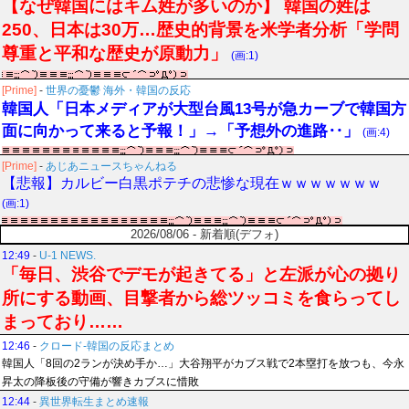
【なぜ韓国にはキム姓が多いのか】 韓国の姓は
250、日本は30万…歴史的背景を米学者分析「学問
尊重と平和な歴史が原動力」
(画:1)
[Prime]
-
世界の憂鬱 海外・韓国の反応
韓国人「日本メディアが大型台風13号が急カーブで韓国方
面に向かって来ると予報！」→「予想外の進路‥」
(画:4)
[Prime]
-
あじあニュースちゃんねる
【悲報】カルビー白黒ポテチの悲惨な現在ｗｗｗｗｗｗｗ
(画:1)
2026/08/06 - 新着順(デフォ)
12:49
-
U-1 NEWS.
「毎日、渋谷でデモが起きてる」と左派が心の拠り
所にする動画、目撃者から総ツッコミを食らってし
まっており……
12:46
-
クロード-韓国の反応まとめ
韓国人「8回の2ランが決め手か…」大谷翔平がカブス戦で2本塁打を放つも、今永
昇太の降板後の守備が響きカブスに惜敗
12:44
-
異世界転生まとめ速報