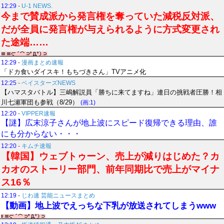
12:29
-
U-1 NEWS.
今まで賛成派から発言権を奪っていた減税反対派、
だが全員に発言権が与えられるように方式変更され
た途端……
12:29
-
漫画まとめ速報
「ドカ食いダイスキ！もちづきさん」TVアニメ化
12:25
-
ベイスターズNEWS
【ハマスタバトル】三嶋解説員「勝ちに来てますね」連日の挑戦者圧勝！相
川七瀬軍団も参戦（8/29）
(画:1)
12:20
-
VIPPER速報
【謎】広末涼子さんが地上波にスピード復帰できる理由、誰
にも分からない・・・
12:20
-
キムチ速報
【韓国】ウェブトゥーン、売上が減りはじめた？カ
カオのストーリー部門、前年同期比で売上がマイナ
ス16％
12:19
-
じわ速 芸能ニュースまとめ
【動画】地上波でえっちな下乳が放送されてしまうwww