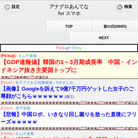
アナグロあんてな
設定
検索
for スマホ
TOP
前の日(08/05)
NEXT
P
i
c
k
u
p
!
!
E
n
t
r
y
[Pickup]
-
キムチ速報
【GDP速報値】韓国の1～3月期成長率 中国・イン
ドネシア抜き主要国トップに
[Prime]
-
女子アナお宝画像速報－5chまとめ
【画像】Googleを訴えて9億7千万円ゲットした女子のご
尊顔がこちらｗｗｗｗｗｗ
(画:1)
[Prime]
-
保守速報
【悲報】中国ロボ、いきなり回し蹴りを放った直後にフリ
ーズｗｗｗｗｗ
[Prime]
-
キムチ速報