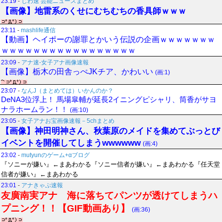
23:19
-
じわ速 芸能ニュースまとめ
【画像】地雷系のくせにむちむちの香具師ｗｗｗ
23:11
-
mashlife通信
【動画】ヘイポーの謝罪とかいう伝説の企画ｗｗｗｗｗｗｗ
ｗｗｗｗｗｗｗｗｗｗｗｗｗｗｗｗｗ
23:09
-
アナ速‐女子アナ画像速報
【画像】栃木の田舎っぺJKチア、かわいい
(画:1)
23:07
-
なんJ（まとめては）いかんのか？
DeNA3位浮上！ 馬場皐輔が延長2イニングピシャリ、筒香がサヨ
ナラホームラン！！
(画:10)
23:05
-
女子アナお宝画像速報－5chまとめ
【画像】神田明神さん、秋葉原のメイドを集めてぶっとび
イベントを開催してしまうwwwwww
(画:4)
23:02
-
mutyunのゲーム+αブログ
『ソニーが嫌い』←まあわかる『ソニー信者が嫌い』←まあわかる『任天堂
信者が嫌い』←まあわかる
23:01
-
アナきゃぷ速報
友廣南実アナ 海に落ちてパンツが透けてしまうハ
プニング！！【GIF動画あり】
(画:36)