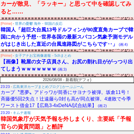
カーが散見、「ラッキー」と思って中を確認してみ
ると……
[Prime]
-
世界の憂鬱 海外・韓国の反応
韓国人「超巨大台風13号ドルフィンが90度直角カーブで韓
国に向かう予想‥世界各国の最新スパコン気象予測モデル
がはじき出した直近の台風進路図がこちらです‥」
(画:4)
[Prime]
-
女子アナお宝画像速報－5chまとめ
【画像】靴屋の女子店員さん、お尻の割れ目ががっつり出
てしまうｗｗｗｗｗｗｗ
(画:3)
2026/08/08 - 新着順(デフォ)
23:23
-
広島東洋カープまとめブログ | かーぷぶーん
カープ〝悪夢〟アドゥワが筒香にサヨナラ被弾。坂倉11号！
斉藤優5回2失点！辻遠藤ら0封も高が同点被弾。4連敗で今季
ワースト借金17【広島3-4xDeNA/試合結果】
(画:2)
23:20
-
キムチ速報
韓国気象庁が天気予報を外しまくり、主要紙「予報
官らの資質問題」と酷評