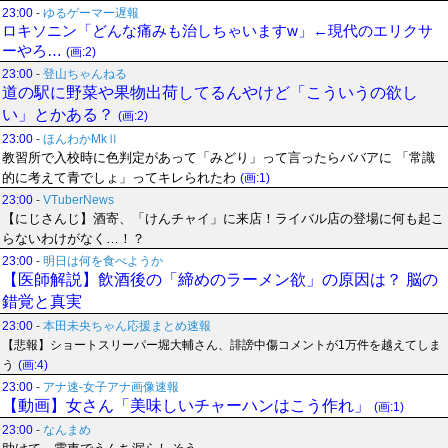
23:00
-
ゆるゲーマー遅報
ロキソニン「どんな痛みも治しちゃいますw」←現代のエリクサ
ーやろ…
(画:2)
23:00
-
登山ちゃんねる
道の駅に野菜や果物出荷してるんやけど「こういうの欲し
い」とかある？
(画:2)
23:00
-
ほんわかMkⅡ
教習所で入校時に色判定があって「みどり」って言ったらババアに 「常識
的に考えて青でしょ」ってキレられたわ
(画:1)
23:00
-
VTuberNews
【にじさんじ】酒寄、「けんチャイ」に来店！ライバル店の登場に何も起こ
らないわけがなく…！？
23:00
-
明日は何を食べようか
【医師解説】飲酒後の「締めのラーメン欲」の原因は？ 脳の
錯覚と真実
23:00
-
本田未央ちゃん応援まとめ速報
【悲報】ショートスリーパー堀大輔さん、誹謗中傷コメントが1万件を越えてしま
う
(画:4)
23:00
-
アナ速‐女子アナ画像速報
【動画】女さん「美味しいチャーハンはこう作れ」
(画:1)
23:00
-
なんまめ