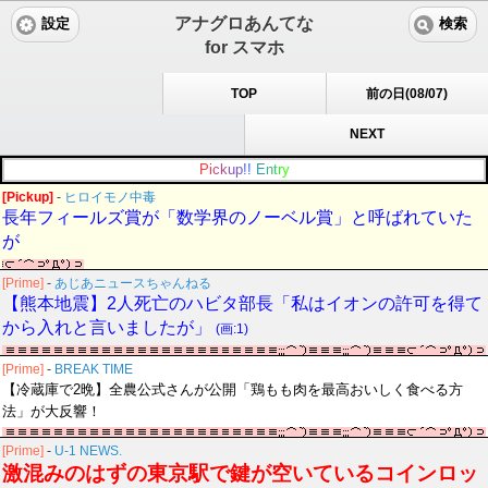
アナグロあんてな
設定
検索
for スマホ
TOP
前の日(08/07)
NEXT
P
i
c
k
u
p
!
!
E
n
t
r
y
[Pickup]
-
ヒロイモノ中毒
長年フィールズ賞が「数学界のノーベル賞」と呼ばれていた
が
[Prime]
-
あじあニュースちゃんねる
【熊本地震】2人死亡のハビタ部長「私はイオンの許可を得て
から入れと言いましたが」
(画:1)
[Prime]
-
BREAK TIME
【冷蔵庫で2晩】全農公式さんが公開「鶏もも肉を最高おいしく食べる方
法」が大反響！
[Prime]
-
U-1 NEWS.
激混みのはずの東京駅で鍵が空いているコインロッ