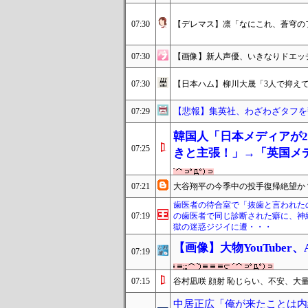
07:30
【デレマス】凛「なにこれ、蒼穹の
07:30
【画像】新人声優、いきなりドエッ
07:30
【日本ハム】柳川大晟「3人で抑え
【悲報】集英社、わざわざタフを
07:29
韓国人「日本メディアが2
07:25
きと主張！」→「英国メ
07:21
大谷翔平の今季中の投手復帰絶望か
歯医者の待合室で「抜歯と言われた
07:19
の歯医者で同じ診断された癖に、神
獄の迷惑ジジイに遭・・・
【画像】大物YouTube
07:19
07:15
谷村凪咲 顔射 恥じらい、不安、大
中居正広「俺が来たことは内