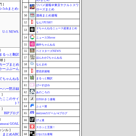
 ]
ツバメ速報＠東京ヤクルトスワ
50
-5chまとめ-
ローズまとめ
50
漫画まとめ速報
52
なんJ PUSH!!
２ちゃんねるニュース超速まとめ
53
U-1 NEWS.
＋
54
ニュース30over
55
婚外ちゃんねる
]
55
ベイスターズNEWS
まるっと翻訳
57
ほんわか2ちゃんねる
球 ]
カープまとめ
58
なんまめ
| かーぷぶーん
59
歴史的速報
59
まるっと翻訳
てちゃんねる
61
げーすぽch
ーハー黙示録
62
あのころの
 ]
またここのサイ
63
日刊やきう速報
ト?
64
ふぇー速
 ]
BIPブログ
65
mutyunのゲーム+αブログ
]
66
げぇ速
amurai GOAL
66
スカッと王国！
ャンル ]
まとめABC
68
けおけお速報