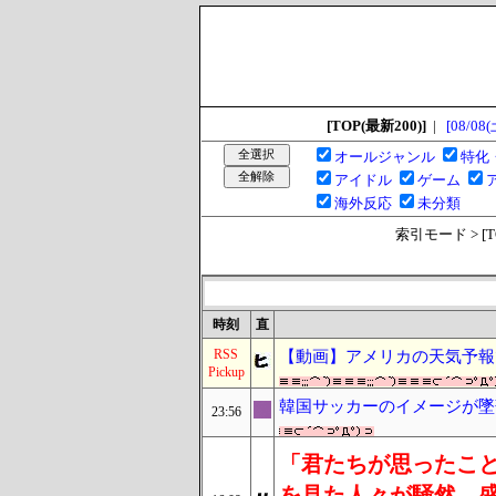
[TOP(最新200)]
|
[08/08(
オールジャンル
特化
アイドル
ゲーム
海外反応
未分類
索引モード > [TOP
時刻
直
RSS
【動画】アメリカの天気予報
Pickup
韓国サッカーのイメージが墜
23:56
「君たちが思ったこ
を見た人々が騒然、