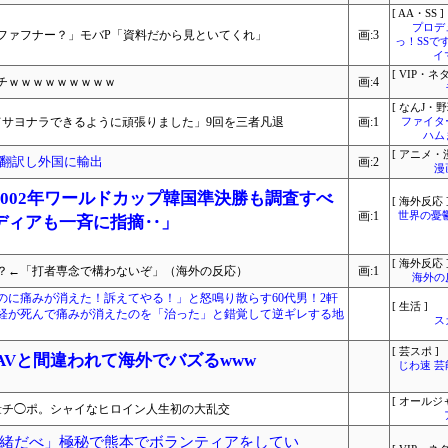
[ AA・SS ]
プロデ
ファフナー？」モバP「資料だから見といてくれ」
画:3
っ！SSで
イ
[ VIP・ネタ
チｗｗｗｗｗｗｗｗｗ
画:4
[ なんJ・野
てサヨナラできるように頑張りました」9回を三者凡退
画:1
ファイタ
ハム
[ アニメ・漫
翻訳し外国に輸出
画:2
漫
002年ワールドカップ韓国準決勝も調査すべ
[ 海外反応 
画:1
世界の憂
ディアも一斉に指摘‥」
[ 海外反応 
？←「打者専念で構わないぞ」（海外の反応）
画:1
海外の
のに痛みが消えた！訴えてやる！」と怒鳴り散らす60代男！2軒
[ 生活 ]
経が死んで痛みが消えたのを「治った」と錯覚して逆ギレする地
ス
[ 芸スポ ]
r、AVと間違われて海外でバズるwww
じわ速 
[ オールジ
量チ◯ポ。シャイなヒロイン人生初の大乱交
緒だべ」極秘で熊本でボランティアをしてい