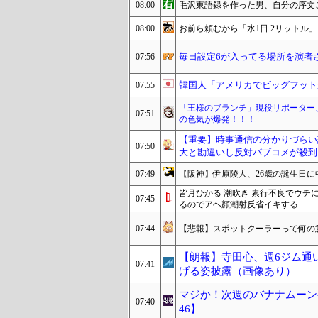
08:00
毛沢東語録を作った男、自分の序文
08:00
お前ら頼むから「水1日 2リットル
毎日設定6が入ってる場所を演者
07:56
韓国人「アメリカでビッグフット
07:55
「王様のブランチ」現役リポーター
07:51
の色気が爆発！！！
【重要】時事通信の分かりづらい
07:50
大と勘違いし反対パブコメが殺到
07:49
【阪神】伊原陵人、26歳の誕生日
皆月ひかる 潮吹き 素行不良でウ
07:45
るのでアヘ顔潮射反省イキする
07:44
【悲報】スポットクーラーって何の
【朗報】寺田心、週6ジム通いで
07:41
げる姿披露（画像あり）
マジか！次週のバナナムーン
07:40
46】