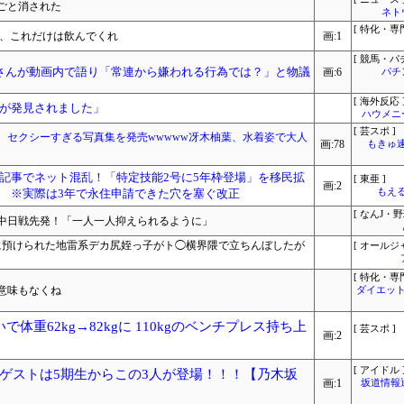
ごと消された
ネト
[ 特化・専門
」、これだけは飲んでくれ
画:1
[ 競馬・パ
さんが動画内で語り「常連から嫌われる行為では？」と物議
画:6
パチ
[ 海外反応 
が発見されました」
ハウメニ
[ 芸スポ ]
、セクシーすぎる写真集を発売wwwww冴木柚葉、水着姿で大人
画:78
もきゅ速(
記事でネット混乱！「特定技能2号に5年枠登場」を移民拡
[ 東亜 ]
画:2
 ※実際は3年で永住申請できた穴を塞ぐ改正
もえる
[ なんJ・野
に中日戦先発！「一人一人抑えられるように」
チに預けられた地雷系デカ尻姪っ子がト◯横界隈で立ちんぼしたが
[ オールジ
[ 特化・専門
意味もなくね
ダイエット
体重62kg→82kgに 110kgのベンチプレス持ち上
[ 芸スポ ]
画:2
[ アイドル 
ゲストは5期生からこの3人が登場！！！【乃木坂
画:1
坂道情報