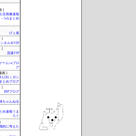
 ]
お宝画像速報
－5chまとめ
げぇ速
 ]
ンネル＠VIP
 ]
流速VIP
のゲーム+αブロ
グ
画 ]
M.LOG｜ガン
まとめブログ
 ]
BIPブログ
格ちゃんねる
とめ速報うま
ろぐ
]
識的に考えた