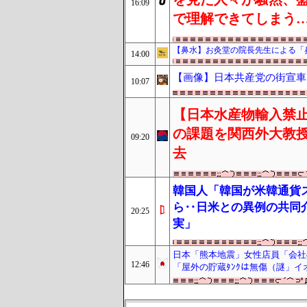
16:09
で理解できてしまう
【鼻水】お灸堂の院長先生による「
14:00
【画像】日本共産党の街宣車
10:07
【日本水産物輸入禁止
の課題を関西外大教
09:20
去
韓国人「韓国が米韓通貨
ら‥日米との異例の共同
20:25
実」
日本「熊本地震」女性店員「会社
12:46
「屋外の貯蔵ﾀﾝｸは無傷（謎」