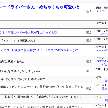
クシードライバーさん、めちゃくちゃ可愛いと
[ 画像・動画
画:1
女子アナ
[ ゲーム ]
[ VIP・ネタ
くる「声優の中で一番お尻が仕上がってる♡」
画:2
Zチャ
[ VIP・ネタ
（´・ω・｀）（※画像あり）
画:3
[ ゲーム ]
？カプコン好決算で驚異的な“リピート販売”の成果が明らかに』
mutyun
[ アニメ・漫
地球に執着するのか
画:1
GUNDA
ダム
[ VIP・ネタ
グい乳を放り出してしまうwww
画:5
[ 教養 ]
い台湾と韓国に抜かれ日本沈没死亡
資
[ ゲーム ]
導入部分は薄暗くてピンクなエッ●っぽい雰囲気だから何でも叡智に見える
画:7
ウマ娘ま
・一松旬氏が“異例転出”へ 官邸幹部「協力的でなかったから」
[ ニュース 
常
[ ゲーム ]
屋花に持ってくるんじゃねえぞ」学マスの三連結フラスタがシャ