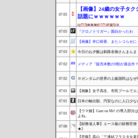
【画像】24歳の女子タ
07:05
話題にｗｗｗｗｗｗ
07:05
『クロノトリガー』面白かったわ
07:03
【画像】井口裕香、またシコらせに
07:03
今日のお夕飯は釧路名物さんまんま
07:02
メディア『販売本数の9割が過去作
07:02
※ガンダムの世界の上級国民はなぜ
07:01
【画像】女子高生、市民プールでエ
07:01
日本の輸出額、円安なのに人口少な
【ウマ娘】Gaze on Me! の
07:01
よね。
【財務省人事】エース級の財務官僚
07:00
★2
【悲報】高山「三連結フラスタを楽