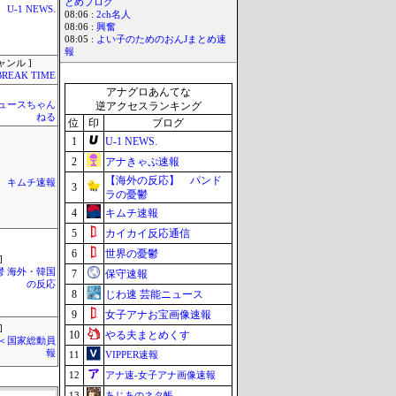
とめブログ
U-1 NEWS.
08:06 :
2ch名人
08:06 :
興奮
08:05 :
よい子のためのおんJまとめ速
報
ャンル ]
BREAK TIME
アナグロあんてな
ュースちゃん
逆アクセスランキング
ねる
位
印
ブログ
1
U-1 NEWS.
2
アナきゃぷ速報
【海外の反応】 パンド
キムチ速報
3
ラの憂鬱
4
キムチ速報
5
カイカイ反応通信
6
世界の憂鬱
]
鬱 海外・韓国
7
保守速報
の反応
8
じわ速 芸能ニュース
9
女子アナお宝画像速報
]
10
やる夫まとめくす
´)＜国家総動員
報
11
VIPPER速報
12
アナ速‐女子アナ画像速報
13
あじあのネタ帳