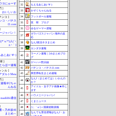
ウヨにゅーす
32
もえるあじあ(･∀･)
 ]
33
かぞくちゃんねる
おいしいお
34
フットボール速報
チンコ ]
ンコ・パチス
35
笑 韓 ブログ
ロ.com
35
ゆるゲーマー遅報
]
ージャパン！
ガラパゴスジャパン-海外の反
37
応
*´ω`*)人(´･
38
なんJ政治ネタまとめ
ェ･｀)
39
カンダタ速報
ラーメン速報｜2chまとめブロ
あじあ(･∀･)
40
グ
球 ]
41
ゲーハー黙示録
とらほー速報
42
パチンコ・パチスロ.com
ャンル ]
43
異世界転生まとめ速報
アダルトMeta
なんJ（まとめては）いかんの
 ]
44
か？
速報＠2ちゃ
アイドル・女子アナ画像★吟じ
んねる
45
ます
46
ハウメニージャパン!
mashlife通信
47
くまニュース
]
48
/)；｀ω´)＜国家総動員報
通～乃木坂46
なんでも受信遅報@なんJ・お
まとめ～
49
んJまとめ