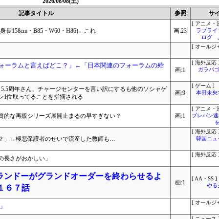
2026/08/08(土)
記事タイトル
参照
サ
[ アニメ・漫
58cm・B85・W60・H86)←これ
画:23
ラブライ
ログ 
[ オールジ
[ 海外反応 
いフォーラムと言えばどこ？」←「日本関連のフォーラムの殆
画:1
ガラパゴ
[ ゲーム ]
5.5周年さん、チャージセンターを言い訳にするも他のソシャゲ
画:9
本田未央
ン1位取ってることを指摘される
[ アニメ・漫
質的な再販シリーズ展開止まるの早すぎない？
画:1
プレバン速
[ 海外反応 
？」→極悪保護者のせいで流産した教師も…
韓国ニュ
[ 海外反応 
の長さがおかしい」
ランドーがグランドオーダーを終わらせるよ
[ AA・SS ]
画:1
やる
１６７話
[ オールジ
」
[ ニュース 