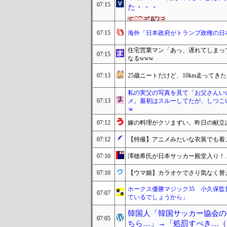
07:15
た・・・
07:15
海外「日本政府がトランプ政権の日
住宅営業マン「あっ、遅れてしまっ
07:15
なるwww
07:13
25歳ニートだけど、10km走ってき
私の実父の写真を見て「お父さんい
07:13
メ。最初はスルーしてたが、しつこ
ｗ
07:12
嫁の料理がクソまずい。昨日の献立
07:12
【特撮】アニメみたいな衣装でも着
07:10
澤穂希氏が日本サッカー殿堂入り！…
07:10
【ウマ娘】カラオケでさり気なく替
ホークス優勝マジック35 小久保
07:07
ているでしょうから」
韓国人「韓国サッカー協会の
07:05
ちら…」→「処罰すべき…（ﾌ