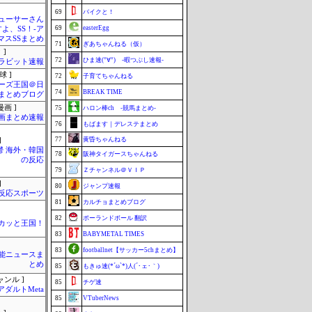
69
バイクと！
ューサーさん
69
easterEgg
すよ、SS！-ア
マスSSまとめ
71
ぎあちゃんねる（仮）
 ]
72
ひま速(°∀°) -暇つぶし速報-
ラビット速報
球 ]
72
子育てちゃんねる
ーズ王国＠日
74
BREAK TIME
まとめブログ
画 ]
75
ハロン棒ch -競馬まとめ-
画まとめ速報
76
もばます｜デレステまとめ
77
黄昏ちゃんねる
]
鬱 海外・韓国
78
阪神タイガースちゃんねる
の反応
79
Ｚチャンネル＠ＶＩＰ
]
80
ジャンプ速報
反応スポーツ
81
カルチョまとめブログ
82
ポーランドボール 翻訳
カッと王国！
83
BABYMETAL TIMES
83
footballnet【サッカー5chまとめ】
芸能ニュースま
とめ
85
もきゅ速(*´ω`*)人(´･ェ･｀)
ャンル ]
85
チゲ速
アダルトMeta
85
VTuberNews