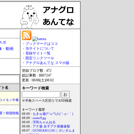
スポ
・
ブックマークはココ
像・動画
・
当サイトについて
・
登録サイト一覧
・
固定リンクツール
・
アナグロあんてな スマホ版
登録ブログ数 : 472
総記事数 : 8807247
更新 : 08/08(土)08:02
イト名
キーワード検索
ロイモノ中毒
※半角スペース区切りでAND検索
キーワード履歴
選！韓国情報
08:09 :
もきゅ速(*´ω`*)人(´･ェ･｀)
08:09 :
easterEgg
08:09 :
浮気ちゃんねる
08:08 :
アナ速‐女子アナ画像速報
08:07 :
GUNDAM.LOG｜ガンダムま