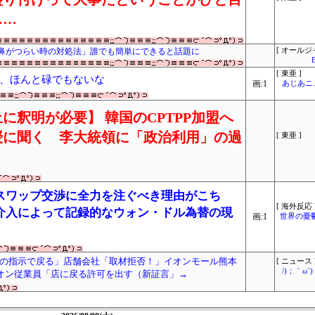
……
鼻がつらい時の対処法」誰でも簡単にできると話題に
[ オールジ
[ 東亜 ]
、ほんと碌でもないな
画:1
あじあニ
に釈明が必要】 韓国のCPTPP加盟へ
授に聞く 李大統領に「政治利用」の過
[ 東亜 ]
スワップ交渉に全力を注ぐべき理由がこち
[ 海外反応 
介入によって記録的なウォン・ドル為替の現
画:1
世界の憂
の指示で戻る」店舗会社「取材拒否！」イオンモール熊本
[ ニュース 
/)；｀ω
イオン従業員「店に戻る許可を出す（新証言」→