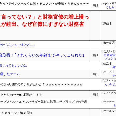
会った男性のスペックに関するコメントが辛辣すぎるｗｗｗｗｗ
[ 特化・専門
画:3
うしみつ
と言ってない？」と財務官僚の増上慢っ
人が続出、なぜ官僚にすぎない財務省
[ 東亜 ]
[ 海外反応 
分からないんですけど…」
[ なんJ・野
A権取得！｢それくらいの年齢までやってこられた｣
画:1
広島東洋
ブログ 
[ 生活 ]
絡くれてもいいのに
子育
[ ゲーム ]
適したゲーム
画:9
ゲ
[ VIP・ネタ
お○ぱいの谷間の匂い嗅ぎたいか？ｗｗｗｗｗｗｗｗｗｗｗｗ
えっ!?
[ VIP・ネタ
1日あたりのセッ■ス回数がこちら
画:2
anがJリーグスペシャルアンバサダー就任に歓喜…サプライズでの発表
[ サッカー 
S
[ オールジ
ERのキメラアント編で号泣