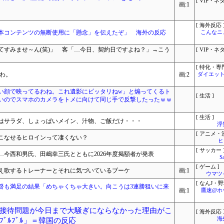
[ VIP・ネタ
画:1
[ 海外反応 
本コンテンツの無断使用に「懸念」を伝えたぞ」 海外の反応
こんなニ
てすみませ～ん(笑)」 客「…今日、契約日ですよね？」→こう
[ VIP・ネタ
[ 特化・専門
たわ。
画:2
ダイエット
い顔で映ってるわね。これ遺影にピッタリねw」と煽ってくるト
[ 生活 ]
いのでスマホのカメラをトメに向けて同じ手で反撃したったｗｗ
[ 生活 ]
はサラダ、しょっぱいメイン、汁物、ご飯だけ・・・
浮
[ アニメ・漫
こなせるヒロインって凄くない？
ヒ
[ サッカー 
今西和男氏、田嶋幸三氏とともに2026年度掲額者が発表
S
[ ゲーム ]
え歌するトレーナーとそれに気づいているブーケ
画:1
ウマツ
[ なんJ・野
監督も満足の結果「めちゃくちゃ大きい。向こうは3連勝狙いに来
画:1
鷹速@ホ
接待問題が今日まで大騒ぎにならなかった理由がこ
[ 海外反応 
海
ﾞﾙﾌﾞﾙ」＝韓国の反応