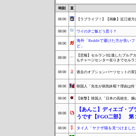
時刻
直
08:00
【ラブライブ！】【画像】近江彼方(身長1
08:00
ワイの夕ご飯どう思う？
海外「Redditで避けた方が良
08:00
ど」
【悲報】セルラン1位逃したブルアカ
08:00
もチャージセンター在りきでセルラ
08:00
過去のオプションパーツセットの実
08:00
韓国人「先生が病気休暇？理由は何
08:00
【衝撃】韓国人「日本の高校生、腕
【あんこ】ディエゴ・ブ
08:00
うです【FGO二部】 第
タイ人「ヤクザ猫を見つけました
08:00