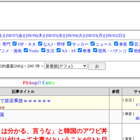
土)]
[08/07(金)]
[08/06(木)]
[08/05(水)]
[08/04(火)]
[08/03(月)]
[08/02(日)]
・専門
VIP・ネタ
なんJ・野球
サッカー
ニュース
東亜
芸
アニメ・漫画
Vtube
生活
AA・SS
教養
競馬・パチンコ
画
(最新200)] > 200 /件 >
P
i
c
k
u
p
!
!
E
n
t
r
y
記事タイトル
参照
サ
で放送事故ｗｗｗｗｗｗ
[ 生活 ]
ヒ
落
[ 東亜 ]
厳
とは分かる、言うな」と韓国のアワビ丼
盛り付けって大事だということがひと目
[ 東亜 ]