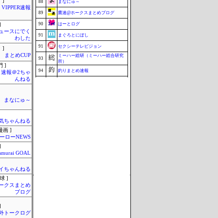
 ]
88
まなにゅ～
VIPPER速報
89
鷹速@ホークスまとめブログ
90
はーとログ
]
ュースにでく
91
まぐろとにぼし
わした
91
セクシーテレビジョン
 ]
まとめCUP
ミーハー総研（ミーハー総合研究
93
所）
 ]
94
釣りまとめ速報
速報＠2ちゃ
んねる
95
こんなニュースにでくわした
96
ねこのあまやどり
まなにゅ～
96
マラソン速報
96
ZAPZAP!
気ちゃんねる
99
究極のまとめ.com
画 ]
ーローNEWS
99
ブラウザゲーム速報
]
101
みそパンNEWS
amurai GOAL
Update 08/08 07:38
イちゃんねる
球 ]
ークスまとめ
ブログ
]
外トークログ