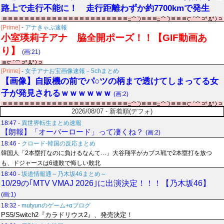
路上で走行不能に！ 走行距離わずか約7700kmで発生
[Prime]
-
アナきゃぷ速報
小室瑛莉子アナ 脇全開ポーズ！！【GIF動画あ
り】
(画:21)
[Prime]
-
女子アナお宝画像速報－5chまとめ
【画像】自販機の前でパ○ツの柄まで透けてしまってる女
子が発見されるｗｗｗｗｗｗ
(画:2)
2026/08/07 - 新着順(デフォ)
18:47
-
異世界転生まとめ速報
【朗報】「オーバーロード」って凄くね？
(画:2)
18:46
-
クロード-韓国の反応まとめ
韓国人「2本塁打なのに負けるなんて…」大谷翔平がカブス戦で2本塁打を放つ
も、ドジャースは6連敗で悔しい敗北
18:40
-
坂道情報通～乃木坂46まとめ～
10/29の｢MTV VMAJ 2026｣に出演決定！！！【乃木坂46】
(画:1)
18:32
-
mutyunのゲーム+αブログ
PS5/Switch2『カラドリウス2』、発売決定！