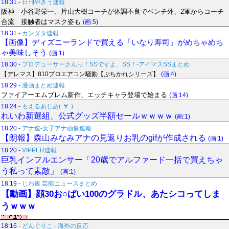
18:31
-
日刊やきう速報
阪神 小谷野栄一、片山大樹コーチが体調不良でベンチ外、2軍からコーチ
合流 接触者はマスク姿も
(画:5)
18:31
-
カンダタ速報
【画像】ディズニーランドで買える「いなり寿司」がめちゃめち
ゃ美味しそう
(画:1)
18:30
-
プロデューサーさんっ！SSですよ、SS！-アイマスSSまとめ
【デレマス】810プロエアコン騒動【ぷちかれシリーズ】
(画:4)
18:29
-
漫画まとめ速報
ファイアーエムブレム新作、エッチキャラ登場で始まる
(画:14)
18:24
-
もえるあじあ(･∀･)
れいわ新選組、公式グッズ半額セールｗｗｗｗ
(画:1)
18:20
-
アナ速‐女子アナ画像速報
【朗報】森山みなみアナの見返りお乳のgifが作成される
(画:1)
18:20
-
VIPPER速報
巨乳インフルエンサー「20歳でアルファード一括で買えちゃ
う私って素敵」
(画:1)
18:19
-
じわ速 芸能ニュースまとめ
【動画】顔30お○ぱい100のグラドル、あたシコってしま
うｗｗｗ
18:16
-
どんぐりこ - 海外の反応