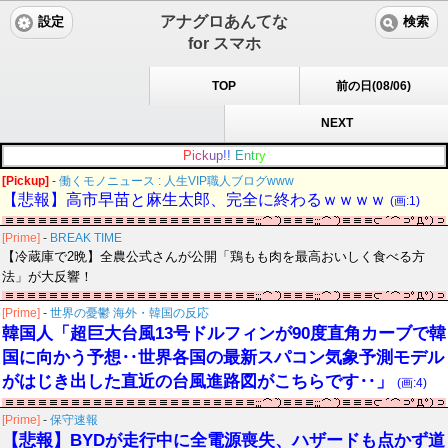
アナグロあんてな
設定
検索
for スマホ
TOP
前の日(08/06)
NEXT
P
i
c
k
u
p
!
!
E
n
t
r
y
[Pickup]
-
働くモノニュース : 人生VIP職人ブログwww
【悲報】高市早苗と麻生太郎、完全に終わるｗｗｗｗ
(画:1)
[Prime]
-
BREAK TIME
【冷蔵庫で2晩】全農公式さんが公開「鶏もも肉を最高おいしく食べる方
法」が大反響！
[Prime]
-
世界の憂鬱 海外・韓国の反応
韓国人「超巨大台風13号ドルフィンが90度直角カーブで韓
国に向かう予想‥世界各国の最新スパコン気象予測モデル
がはじき出した直近の台風進路図がこちらです‥」
(画:4)
[Prime]
-
保守速報
【悲報】BYDが走行中に全電源喪失、ハザードも点かず道