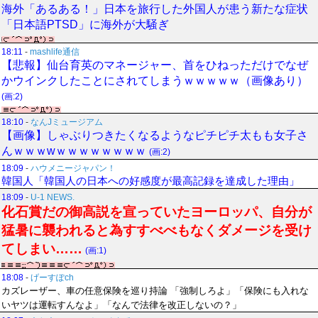
海外「あるある！」日本を旅行した外国人が患う新たな症状
「日本語PTSD」に海外が大騒ぎ
18:11
-
mashlife通信
【悲報】仙台育英のマネージャー、首をひねっただけでなぜ
かウインクしたことにされてしまうｗｗｗｗｗ（画像あり）
(画:2)
18:10
-
なんJミュージアム
【画像】しゃぶりつきたくなるようなピチピチ太もも女子さ
んｗｗｗwｗｗｗｗｗｗｗｗ
(画:2)
18:09
-
ハウメニージャパン！
韓国人「韓国人の日本への好感度が最高記録を達成した理由」
18:09
-
U-1 NEWS.
化石賞だの御高説を宣っていたヨーロッパ、自分が
猛暑に襲われると為すすべべもなくダメージを受け
てしまい……
(画:1)
18:08
-
げーすぽch
カズレーザー、車の任意保険を巡り持論 「強制しろよ」「保険にも入れな
いヤツは運転すんなよ」「なんで法律を改正しないの？」