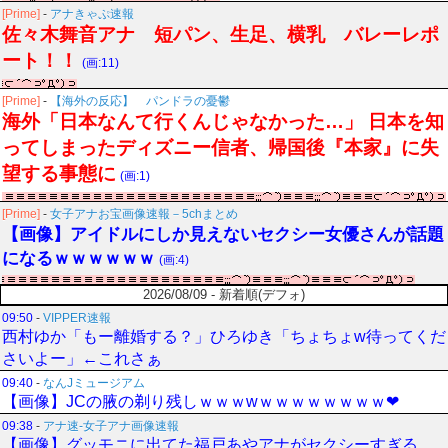
[Prime]
-
アナきゃぷ速報
佐々木舞音アナ 短パン、生足、横乳 バレーレポ
ート！！
(画:11)
[Prime]
-
【海外の反応】 パンドラの憂鬱
海外「日本なんて行くんじゃなかった…」 日本を知
ってしまったディズニー信者、帰国後『本家』に失
望する事態に
(画:1)
[Prime]
-
女子アナお宝画像速報－5chまとめ
【画像】アイドルにしか見えないセクシー女優さんが話題
になるｗｗｗｗｗｗ
(画:4)
2026/08/09 - 新着順(デフォ)
09:50
-
VIPPER速報
西村ゆか「もー離婚する？」ひろゆき「ちょちょw待ってくだ
さいよー」←これさぁ
09:40
-
なんJミュージアム
【画像】JCの腋の剃り残しｗｗｗwｗｗｗｗｗｗｗｗ❤
09:38
-
アナ速‐女子アナ画像速報
【画像】グッモニに出てた福戸あやアナがセクシーすぎる