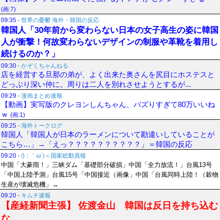
(画:7)
09:35
-
世界の憂鬱 海外・韓国の反応
韓国人「30年前から変わらない日本の女子高生の姿に韓国
人が衝撃！何故変わらないデザインの制服や革靴を着用し
続けるのか？」
09:30
-
かぞくちゃんねる
店を経営する旦那の弟が、よく出来た奥さんを尻目にホステスと
どっぷり深い仲に。周りは二人を別れさせようとするが...
09:29
-
漫画まとめ速報
【動画】実写版のクレヨンしんちゃん、バズりすぎて80万いいね
ｗ
(画:1)
09:25
-
海外トークログ
韓国人「韓国人が日本のラーメンについて勘違いしていることが
こちら…」→「えっ？？？？？？？？？？」＝韓国の反応
09:20
-
/)；｀ω´)＜国家総動員報
中国「大豪雨！」三峡ダム「基礎部分破損」中国「全力放流！」台風13号
「中国上陸予測」台風15号「中国接近（画像」中国「台風同時上陸！（穀物
生産が壊滅危機」→
09:20
-
キムチ速報
【産経新聞主張】 佐渡金山 韓国は反日を持ち込む
な