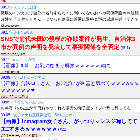
09:19
-
スカッと王国！
職場のインカムで自分の名前すらろくに聞いてないおバカ同僚降臨ｗｗ結婚
改姓で「ミヤモトさん」になった途端に普通に返答＆謎の感謝を述べてきて
草wwwww
09:17
-
U-1 NEWS.
SNSで前代未聞の規模の詐欺案件が発生、自治体3
市が異例の声明を発表して事実関係を全否定
(画:1)
09:11
-
mashlife通信
【画像】tuki.、お乳の始まり解禁ｗｗｗｗｗ
(画:7)
09:09
-
なんJミュージアム
【画像】合法ロリさん、お◯ぱいが凶器と気づくｗｗｗwｗｗ
ｗｗｗｗｗｗ❤
09:05
-
子育てちゃんねる
お年寄りの先生が毎日おやつくれる激安の寺子屋タイプの塾に行ってる
09:05
-
女子アナお宝画像速報－5chまとめ
【画像】Instagram女子さん、がっつりマンスジ写してて
エ□すぎるｗｗｗｗｗｗ
(画:2)