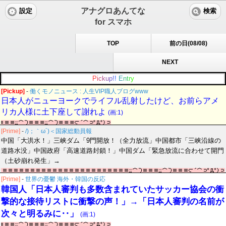
アナグロあんてな
設定
検索
for スマホ
TOP
前の日(08/08)
NEXT
P
i
c
k
u
p
!
!
E
n
t
r
y
[Pickup]
-
働くモノニュース : 人生VIP職人ブログwww
日本人がニューヨークでライフル乱射したけど、お前らアメ
リカ人様に土下座して謝れよ
(画:1)
[Prime]
-
/)；｀ω´)＜国家総動員報
中国「大洪水！」三峡ダム「9門開放！（全力放流」中国都市「三峡沿線の
道路水没」中国政府「高速道路封鎖！」中国ダム「緊急放流に合わせて開門
（土砂崩れ発生」→
[Prime]
-
世界の憂鬱 海外・韓国の反応
韓国人「日本人審判も多数含まれていたサッカー協会の衝
撃的な接待リストに衝撃の声！」→「日本人審判の名前が
次々と明るみに‥」
(画:1)