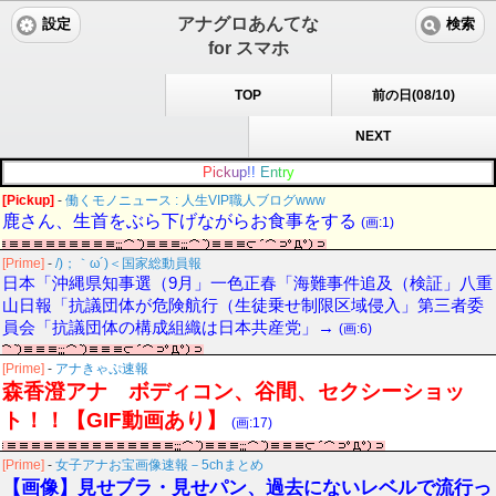
アナグロあんてな
設定
検索
for スマホ
TOP
前の日(08/10)
NEXT
P
i
c
k
u
p
!
!
E
n
t
r
y
[Pickup]
-
働くモノニュース : 人生VIP職人ブログwww
鹿さん、生首をぶら下げながらお食事をする
(画:1)
[Prime]
-
/)；｀ω´)＜国家総動員報
日本「沖縄県知事選（9月」一色正春「海難事件追及（検証」八重
山日報「抗議団体が危険航行（生徒乗せ制限区域侵入」第三者委
員会「抗議団体の構成組織は日本共産党」→
(画:6)
[Prime]
-
アナきゃぷ速報
森香澄アナ ボディコン、谷間、セクシーショッ
ト！！【GIF動画あり】
(画:17)
[Prime]
-
女子アナお宝画像速報－5chまとめ
【画像】見せブラ・見せパン、過去にないレベルで流行っ