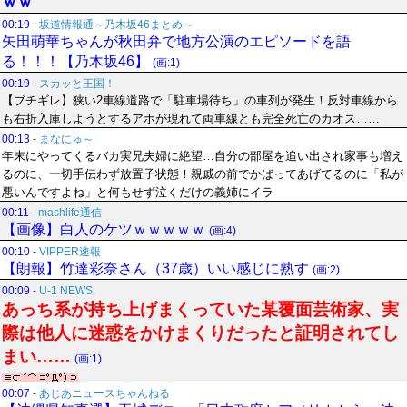
ｗｗ
00:19
-
坂道情報通～乃木坂46まとめ～
矢田萌華ちゃんが秋田弁で地方公演のエピソードを語
る！！！【乃木坂46】
(画:1)
00:19
-
スカッと王国！
【ブチギレ】狭い2車線道路で「駐車場待ち」の車列が発生！反対車線から
も右折入庫しようとするアホが現れて両車線とも完全死亡のカオス……
00:13
-
まなにゅ～
年末にやってくるバカ実兄夫婦に絶望…自分の部屋を追い出され家事も増え
るのに、一切手伝わず放置子状態！親戚の前でかばってあげてるのに「私が
悪いんですよね」と何もせず泣くだけの義姉にイラ
00:11
-
mashlife通信
【画像】白人のケツｗｗｗｗｗ
(画:4)
00:10
-
VIPPER速報
【朗報】竹達彩奈さん（37歳）いい感じに熟す
(画:2)
00:09
-
U-1 NEWS.
あっち系が持ち上げまくっていた某覆面芸術家、実
際は他人に迷惑をかけまくりだったと証明されてし
まい……
(画:1)
00:07
-
あじあニュースちゃんねる