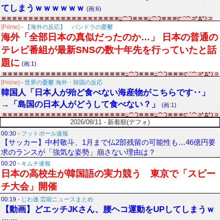
てしまうｗｗｗｗｗｗ
(画:6)
[Prime]
-
【海外の反応】 パンドラの憂鬱
海外「全部日本の真似だったのか…」 日本の普通の
テレビ番組が最新SNSの数十年先を行っていたと話
題に
(画:1)
[Prime]
-
世界の憂鬱 海外・韓国の反応
韓国人「日本人が殆ど食べない海産物がこちらです‥」
→「島国の日本人がどうして食べない？」
(画:1)
2026/08/11 - 新着順(デフォ)
00:30
-
フットボール速報
【サッカー】中村敬斗、1月まで仏2部残留の可能性も…46億円要
求のランスが「強気な姿勢」崩さない理由は？
00:20
-
キムチ速報
日本の高校生が韓国語の実力競う 東京で「スピー
チ大会」開催
00:19
-
じわ速 芸能ニュースまとめ
【動画】どエッチJKさん、腰ヘコ運動をUPしてしまうｗ