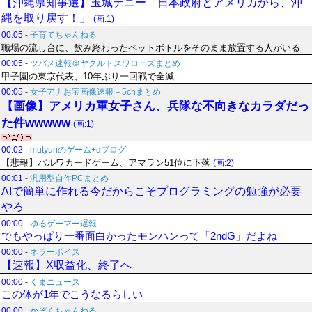
【沖縄県知事選】玉城デニー「日本政府とアメリカから、沖
縄を取り戻す！」
(画:1)
00:05
-
子育てちゃんねる
職場の流し台に、飲み終わったペットボトルをそのまま放置する人がいる
00:05
-
ツバメ速報＠ヤクルトスワローズまとめ
甲子園の東京代表、10年ぶり一回戦で全滅
00:05
-
女子アナお宝画像速報－5chまとめ
【画像】アメリカ軍女子さん、兵隊な不向きなカラダだっ
た件wwwww
(画:1)
00:02
-
mutyunのゲーム+αブログ
【悲報】パルワカードゲーム、アマラン51位に下落
(画:2)
00:01
-
汎用型自作PCまとめ
AIで簡単に作れる今だからこそプログラミングの勉強が必要
やろ
00:00
-
ゆるゲーマー遅報
でもやっぱり一番面白かったモンハンって「2ndG」だよね
00:00
-
ネラーボイス
【速報】X収益化、終了へ
00:00
-
くまニュース
この体が1年でこうなるらしい
00:00
-
かぞくちゃんねる