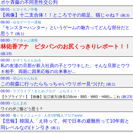
ポケ斉藤の不同意性交公判
08:01
-
ヒロイモノ中毒
【画像】十二支合体！！ところでその前足、猫じゃね？
(画:3)
08:00
-
ゆるゲーマー遅報
『モンスターハンター』というゲームの魅力ってどんな部分だと
思う？
(画:1)
08:00
-
アナきゃぷ速報
林佑香アナ ピタパンのお尻くっきりレポート！！
(画:19)
08:00
-
かぞくちゃんねる
私の友達の旦那が新入社員の子とウワキした。そんな旦那とウワ
キ相手、両親に因果応報の出来事が...
08:00
-
登山ちゃんねる
この前森に行ったらちっちゃいウリボー見つけた
(画:1)
08:00
-
ラブライブ！まとめブログ ぷちそく！！
【ラブライブ！】【画像】近江彼方(身長158cm・B85・W60・H86)←これ
(画:23)
08:00
-
なんまめ
ワイの夕ご飯どう思う？
08:00
-
働くモノニュース : 人生VIP職人ブログwww
【悲報】韓国人「え待って、何で日本の避難所って10年前と
同レベルなの(ドン引き
(画:1)