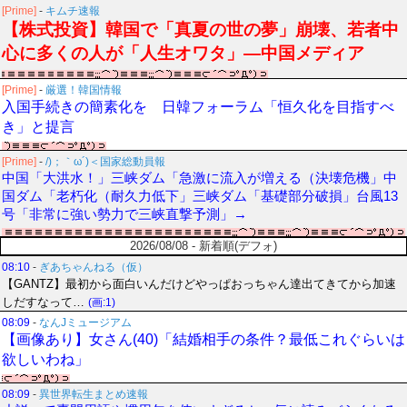
[Prime]
-
キムチ速報
【株式投資】韓国で「真夏の世の夢」崩壊、若者中
心に多くの人が「人生オワタ」―中国メディア
[Prime]
-
厳選！韓国情報
入国手続きの簡素化を 日韓フォーラム「恒久化を目指すべ
き」と提言
[Prime]
-
/)；｀ω´)＜国家総動員報
中国「大洪水！」三峡ダム「急激に流入が増える（決壊危機」中
国ダム「老朽化（耐久力低下」三峡ダム「基礎部分破損」台風13
号「非常に強い勢力で三峡直撃予測」→
2026/08/08 - 新着順(デフォ)
08:10
-
ぎあちゃんねる（仮）
【GANTZ】最初から面白いんだけどやっぱおっちゃん達出てきてから加速
しだすなって…
(画:1)
08:09
-
なんJミュージアム
【画像あり】女さん(40)「結婚相手の条件？最低これぐらいは
欲しいわね」
08:09
-
異世界転生まとめ速報