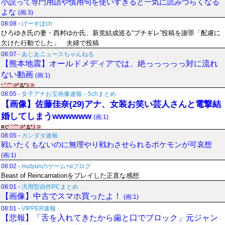
小説って専門用語や慣用句を使いすぎると一気に読みづらくなる
よな
(画:3)
08:08
-
げーすぽch
ひろゆき氏の妻・西村ゆか氏、新党結成巡る“ブチギレ”投稿を謝罪「配慮に
欠けた行動でした」 夫婦で投稿
08:07
-
あじあニュースちゃんねる
【熊本地震】オールドメディアでは、絶っっっっっ対に流れ
ない動画
(画:1)
08:05
-
女子アナお宝画像速報－5chまとめ
【画像】佐藤佳奈(29)アナ、女装お笑い芸人さんと電撃結
婚してしまうwwwwww
(画:1)
08:05
-
カンダタ速報
戦いたくもないのに無理やり戦わさせられるポケモンが可哀想
(画:1)
08:02
-
mutyunのゲーム+αブログ
Beast of Reincarnationをプレイした正直な感想
08:01
-
汎用型自作PCまとめ
【画像】中古でスマホ買ったよ！
(画:1)
08:01
-
VIPPER速報
【悲報】「舌を入れてきたから歯と口でブロック」元ジャン