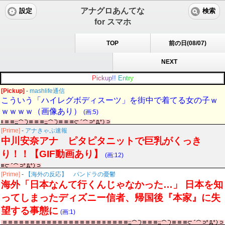
アナグロあんてな
設定
検索
for スマホ
TOP
前の日(08/07)
NEXT
P
i
c
k
u
p
!
!
E
n
t
r
y
[Pickup]
-
mashlife通信
こういう「ハイレグボディスーツ」を街中で着てる女の子ｗ
ｗｗｗｗ（画像あり）
(画:5)
[Prime]
-
アナきゃぷ速報
中川安奈アナ ピタピタニットで巨乳がくっき
り！！【GIF動画あり】
(画:12)
[Prime]
-
【海外の反応】 パンドラの憂鬱
海外「日本なんて行くんじゃなかった…」 日本を知
ってしまったディズニー信者、帰国後『本家』に失
望する事態に
(画:1)