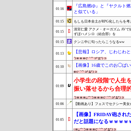
『広島燃ゆ』と『ヤクルト燃
01:16
と似ている」
01:15
もしも日本全土がRPG化したらを考
清宮仁愛 アクメ・オーガズム AV
01:15
ずぼハメシロ（結合部）を
01:15
クンニ中に匂ったらこうなるww
【悲報】ロシア、じわじわと
01:13
【画像】16歳でこのお◯ぱ
01:10
小学生の段階で人生
01:09
振い落せるから合理
01:06
【動画あり】フェスでセクシー美女
【画像】FRIDAY砲さ
01:05
だと話題になるｗｗｗｗ