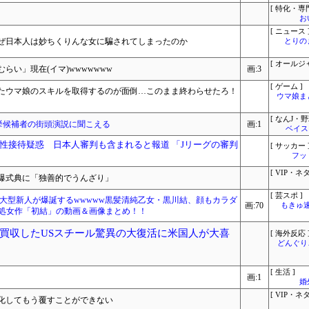
[ 特化・専門
お
[ ニュース 
ぜ日本人は妙ちくりんな女に騙されてしまったのか
とりの
[ オールジ
い」現在(イマ)wwwwwww
画:3
[ ゲーム ]
たウマ娘のスキルを取得するのが面倒…このまま終わらせたろ！
ウマ娘ま
[ なんJ・野
挙候補者の街頭演説に聞こえる
画:1
ベイス
性接待疑惑 日本人審判も含まれると報道 「Jリーグの審判
[ サッカー 
フッ
[ VIP・ネタ
爆式典に「独善的でうんざり」
[ 芸スポ ]
大型新人が爆誕するwwwww黒髪清純乙女・黒川結、顔もカラダ
画:70
もきゅ速(
！処女作「初結」の動画＆画像まとめ！！
買収したUSスチール驚異の大復活に米国人が大喜
[ 海外反応 
どんぐりこ
[ 生活 ]
画:1
婚
[ VIP・ネタ
化してもう覆すことができない