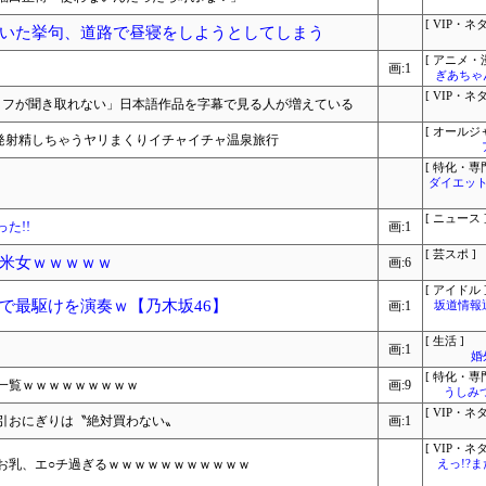
[ VIP・ネタ
いた挙句、道路で昼寝をしようとしてしまう
[ アニメ・漫
画:1
ぎあちゃ
[ VIP・ネタ
セリフが聞き取れない」日本語作品を字幕で見る人が増えている
[ オールジ
2 発射精しちゃうヤリまくりイチャイチャ温泉旅行
[ 特化・専門
ダイエット
[ ニュース 
た!!
画:1
[ 芸スポ ]
米女ｗｗｗｗｗ
画:6
[ アイドル 
で最駆けを演奏ｗ【乃木坂46】
画:1
坂道情報
[ 生活 ]
画:1
婚
[ 特化・専門
一覧ｗｗｗｗｗｗｗｗｗ
画:9
うしみつ
[ VIP・ネタ
引おにぎりは〝絶対買わない〟
画:1
[ VIP・ネタ
しお乳、エ○チ過ぎるｗｗｗｗｗｗｗｗｗｗｗ
えっ!?