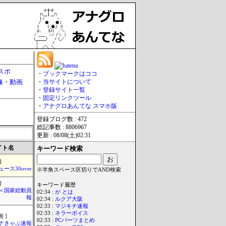
スポ
・
ブックマークはココ
像・動画
・
当サイトについて
・
登録サイト一覧
・
固定リンクツール
・
アナグロあんてな スマホ版
登録ブログ数 : 472
総記事数 : 8806967
更新 : 08/08(土)02:31
イト名
キーワード検索
]
ュース30over
※半角スペース区切りでAND検索
]
キーワード履歴
´)＜国家総動員
02:34 :
が とは
報
02:34 :
ルクア大阪
02:33 :
マジキチ速報
02:33 :
ネラーボイス
 ]
02:33 :
PCパーツまとめ
ナきゃぷ速報