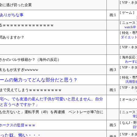
[ VIP・ネタ
全に逃げ切った企業
[ ゲーム ]
ありがちな事
画:1
[ ニュース 
るｗｗｗｗｗｗｗｗｗｗｗｗｗｗ
watc
[ 特化・専門
問ありますか？
ダイエット
[ VIP・ネタ
[ 海外反応 
さかのバルサ移籍か？（海外の反応）
わーす
[ VIP・ネタ
ももが太すぎwwwww
画:3
[ 特化・専門
ームの魅力ってどんな部分だと思う？
汎用型
[ VIP・ネタ
方まで見えてしまうｗｗｗｗｗｗｗｗｗ
画:1
宅へ。でも友達の産んだ子供が可愛いと思えません。自分
[ オールジ
と言うべきですか？」
も仕方ないと」運転手男（49）を再逮捕 ベントレーが車7台に
[ ニュース 
常
[ なんJ・野
ホークスの監督ｗｗｗ
画:5
日
なった奴、怖い・・・
[ VIP・ネタ
画:9