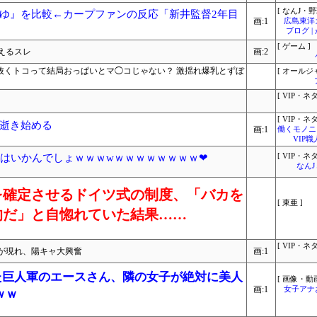
[ なんJ・野
ゆ』を比較←カープファンの反応「新井監督2年目
画:1
広島東洋
ブログ 
[ ゲーム ]
えるスレ
画:2
で抜くトコって結局おっぱいとマ◯コじゃない？ 激揺れ爆乳とずぼ
[ オールジ
[ VIP・ネタ
[ VIP・ネタ
逝き始める
画:1
働くモノニュ
VIP
いはいかんでしょｗｗｗwｗｗｗｗｗｗｗｗ❤
[ VIP・ネタ
なん
を確定させるドイツ式の制度、「バカを
[ 東亜 ]
的だ」と自惚れていた結果……
[ VIP・ネタ
が現れ、陽キャ大興奮
画:1
れた巨人軍のエースさん、隣の女子が絶対に美人
[ 画像・動画
画:1
女子アナ
ｗｗ