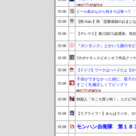
01:00
ビール飲みながら焼きそば食べて 「
01:00
【咲-Saki-】和「恋愛成就のおま
01:00
【デレマス】第12回CG総選挙。現在の総
『ガンタンク』とかいう謎のモビ
01:00
01:00
3大ポケモンスピオンオフ作品クソ
01:00
【ドイツ】ワークはハードだよ【ポ
子供ができなかった姉に、双子の
01:00
すごく礼儀正しくてビックリ
01:00
韓国人「今こそ買う時！」コスピ74
01:00
【ラブライブ！】みらぱラジオ、ガ
モンハン自衛隊 第１８
01:00