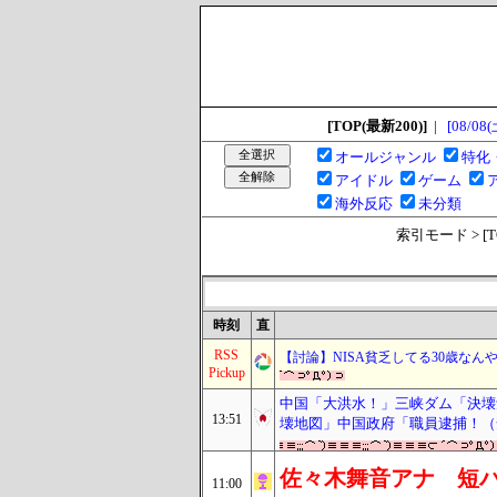
[TOP(最新200)]
|
[08/08(
オールジャンル
特化
アイドル
ゲーム
海外反応
未分類
索引モード > [TOP
時刻
直
RSS
【討論】NISA貧乏してる30歳な
Pickup
中国「大洪水！」三峡ダム「決壊
13:51
壊地図」中国政府「職員逮捕！（
佐々木舞音アナ 短
11:00