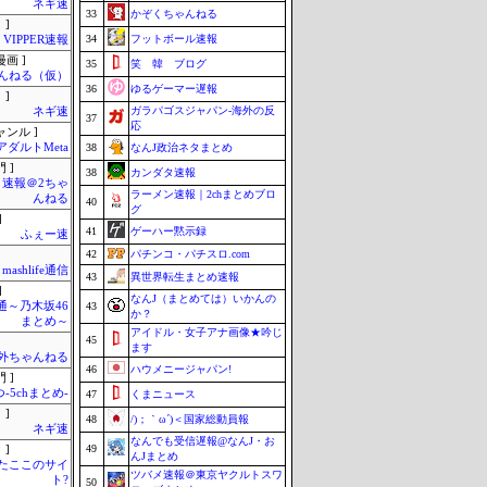
ネギ速
33
かぞくちゃんねる
 ]
34
フットボール速報
VIPPER速報
画 ]
35
笑 韓 ブログ
んねる（仮）
36
ゆるゲーマー遅報
 ]
ガラパゴスジャパン-海外の反
ネギ速
37
応
ャンル ]
アダルトMeta
38
なんJ政治ネタまとめ
 ]
38
カンダタ速報
速報＠2ちゃ
ラーメン速報｜2chまとめブロ
んねる
40
グ
]
41
ゲーハー黙示録
ふぇー速
42
パチンコ・パチスロ.com
mashlife通信
43
異世界転生まとめ速報
]
なんJ（まとめては）いかんの
通～乃木坂46
43
か？
まとめ～
アイドル・女子アナ画像★吟じ
45
ます
外ちゃんねる
46
ハウメニージャパン!
 ]
-5chまとめ-
47
くまニュース
 ]
48
/)；｀ω´)＜国家総動員報
ネギ速
なんでも受信遅報@なんJ・お
49
 ]
んJまとめ
またここのサイ
ツバメ速報＠東京ヤクルトスワ
ト?
50