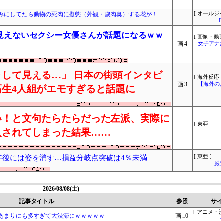
みにしてたら動物の死肉に擬態（外観・腐肉臭）する花が！
[ オールジ
見えないセクシー女優さんが話題になるｗｗ
[ 画像・動画
画:4
女子アナ
して見える…」 日本の街頭インタビ
[ 海外反応 
画:3
【海外の
生4人組がエモすぎると話題に
い！と文句たらたらだった左派、実際に
[ 東亜 ]
入されてしまった結果……
3年後には姿を消す…損益分岐点突破は4％未満
[ 東亜 ]
厳
2026/08/08(土)
記事タイトル
参照
サ
[ アニメ・漫
あまりにも多すぎて大渋滞にｗｗｗｗｗ
画:10