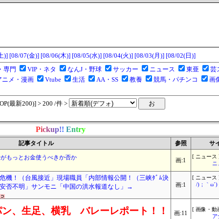
土)]
[08/07(金)]
[08/06(木)]
[08/05(水)]
[08/04(火)]
[08/03(月)]
[08/02(日)]
・専門
VIP・ネタ
なんJ・野球
サッカー
ニュース
東亜
芸
アニメ・漫画
Vtube
生活
AA・SS
教養
競馬・パチンコ
画
(最新200)] > 200 /件 >
P
i
c
k
u
p
!
!
E
n
t
r
y
記事タイトル
参照
サ
んやがもっとお金使うべきか否か
[ ニュース 
画:1
ニ
危機！（台風接近」現場職員「内部情報公開！（三峡ﾀﾞﾑ決
[ ニュース 
画:1
/)；｀ω
安否不明」サンモニ「中国の洪水報道なし」→
パン、生足、横乳 バレーレポート！！
[ 画像・動画
画:11
ア