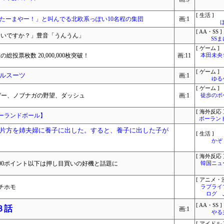
[ 生活 ]
たーまやー！」と叫んでる北欧系っぽい10名程の集団
画:1
[ AA・SS ]
じないですか？」豊音「うんうん」
SS
[ ゲーム ]
投票枚数 20,000,000枚突破！
画:11
本田未央
[ ゲーム ]
ルスーツ
画:1
ゆる
[ ゲーム ]
ゲー、ノブナガの野望、ダッシュ
画:1
徒歩のポ
[ 海外反応 
ーランドボール】
ポーラン
片方を姉夫婦に養子に出した。すると、養子に出した子が
[ 生活 ]
かぞ
[ 海外反応 
00ポイント以下は押し目買いの好機と話題に
韓国ニュ
[ アニメ・漫
チホモ
ラブライ
ログ 
[ AA・SS ]
３話
画:1
やる
[ アイドル 