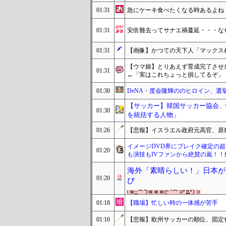
01:31
急にケーキ食べたくなる時あるよね
01:31
安倍難去ってサナエ禍蔓延・・・な
01:31
【画像】かつての天下人「マックスむら
【ウマ娘】とりあえず育成完了させ
01:31
←「実はこれちょっと損してるぞ」
01:30
DeNA・度会隆輝ののヒロイン、選
【サッカー】韓国サッカー協会、
01:30
を統括する人物」
01:26
【悲報】イスラエル政府元高官、原
イメージDVD界にブレイク確定の超
01:20
も演技もIVファンから絶賛の嵐！
海外「素晴らしい！」日本が
01:20
び
01:18
【職場】忙しい時の一体感が苦手
01:16
【悲報】欧州サッカーの順位、固定