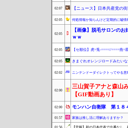
【ニュース】日本共産党の街
02:07
02:05
何処情報か知らんけど定期的に嘘情
【画像】脱毛サロンのお
02:05
ｗｗ
【セ順位】虎=兎-====//====燕=星
02:05
きまぐれオレンジロードみたいな
02:05
02:02
ニンテンドーダイレクトってやる意
三山賀子アナと森山み
02:00
【GIF動画あり】
モンハン自衛隊 第１８
02:00
01:57
家族は推し活に理解ありますか？
01:56
【悲報】初の日本代表で出番なし、