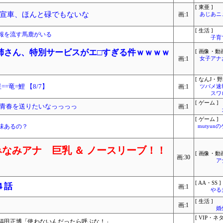
[ 東亜 ]
宣車、ほんと碌でもないな
画:1
あじあニ
[ 生活 ]
報を流す馬鹿がいる
子育
姉さん、特別サービスがエ□すぎる件ｗｗｗｗ
[ 画像・動画
画:1
女子アナ
[ なんJ・野
==竜=鯉 【8/7】
画:1
ツバメ速
スワ
[ ゲーム ]
青春を送りたいなっっっっ
画:1
[ ゲーム ]
味あるの？
mutyun
なみアナ 巨乳 ＆ ノースリーブ！！
[ 画像・動画
画:30
ア
[ AA・SS ]
４話
画:1
やる
[ 生活 ]
画:1
婚
[ VIP・ネタ
福田正博「使わないんだったら呼ぶな！」