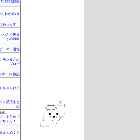
VIPPER速報
ほんわかMkⅡ
まにあっくす！
ちゃん応援ま
とめ速報
ゲーマー遅報
ケモンまとめ
ブログ
]
ドボール 翻訳
くちゃんねる
]
ース反応まと
め
画 ]
ブ！まとめブ
ぷちそく！！
夫まとめくす
]