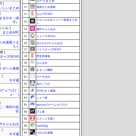
ローズまとめ
 ]
51
漫画まとめ速報
いしいまとめ
]
51
なんJ PUSH!!
まるやき（保
２ちゃんねるニュース超速まとめ
53
守）
＋
ャンル ]
54
婚外ちゃんねる
まとめABC
55
ニュース30over
とめ速報うま
56
ほんわか2ちゃんねる
ろぐ
57
ベイスターズNEWS
球 ]
58
歴史的速報
ターズNEWS
58
なんまめ
]
トボール速報
60
まるっと翻訳
 ]
61
げーすぽch
ネギ速
62
あのころの
*´ω`*)人(´･
63
日刊やきう速報
ェ･｀)
64
ふぇー速
]
65
mutyunのゲーム+αブログ
 - 海外の反
応
66
げぇ速
66
スカッと王国！
外ちゃんねる
68
easterEgg
 ]
69
けおけお速報
ネギ速