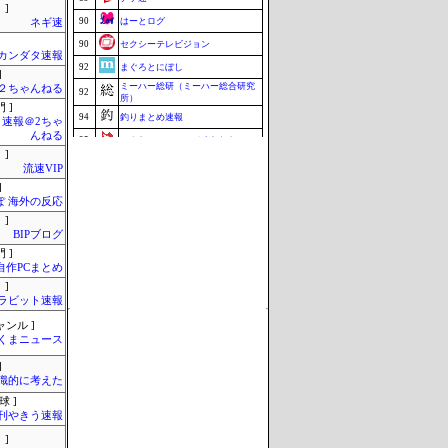
 ]
90
はーとログ
ネギ速
90
セクシーテレビジョン
カンダタ速報
92
まぐろとにぼし
]
ミーハー総研（ミーハー総合研究
h＠２ちゃんねる
92
所）
 ]
94
釣りまとめ速報
速報＠2ちゃ
んねる
95
こんなニュースにでくわした
 ]
96
ねこのあまやどり
流速VIP
96
マラソン速報
]
ぽ 海外の反応
96
ZAPZAP!
 ]
99
究極のまとめ.com
BIPブログ
 ]
100
みそパンNEWS
自作PCまとめ
Update 08/08 01:38
 ]
ラビット速報
ャンル ]
くまニュース
]
識的に考えた
球 ]
刊やきう速報
 ]