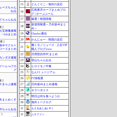
15
どんぐりこ - 海外の反応
ュースちゃん
広島東洋カープまとめブロ
ねる
16
グ | かーぷぶーん
17
厳選！韓国情報
てちゃんねる
坂道情報通～乃木坂46まと
18
 ]
め～
お宝画像速報
19
Glauber通信
－5chまとめ
20
かんにゅー - 韓国の反応
球 ]
働くモノニュース : 人生VIP
報＠ヤクルト
21
職人ブログwww
ローズまとめ
22
汎用型自作PCまとめ
カンダタ速報
23
登山ちゃんねる
24
ヒロイモノ中毒
のゲーム+αブロ
グ
25
なんJミュージアム
26
F1情報通
 ]
27
日向坂46まとめ速報
ナきゃぷ速報
28
ネラーボイス
29
明日は何を食べようか
夫まとめくす
30
海外トークログ
31
もえるあじあ(･∀･)
外ちゃんねる
 ]
32
ぷそファン