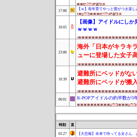
【ｗ】長年育てやっと蕾がつき楽し
17:00
【画像】アイドルにしか
10:05
ｗｗｗｗ
海外「日本がキラキラ
23:00
ューに登場した女子高
避難所にベッドがな
10:39
避難所にベッドが搬
K-POPアイドルの約半数が
00:01
時刻
直
02:27
【大悲報】未来で待ってる女さん、