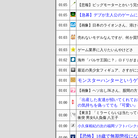
01:05
【悲報】ビッグモーターとかいう完
【急募】デブが主人公のゲームに
01:05
01:03
【画像】日本のライオンさん、溶け
01:03
売れないモデルなんですが、何か質
01:03
ゲーム業界に入りたいんやけどさ
01:02
海外「バルサ王国に？」ロドリがま
01:01
最近の美少女フィギュア、さすがに太
モンスターハンターというゲ
01:01
01:01
【画像】ヘソ出しJKさん、股間の
「出産した友達が招いてくれてお
01:00
の気持ちを偽ってでも『可愛い』
【東京】「ミラーくらいは当たって
01:00
衝突 男女6人負傷 八王子
01:00
小久保裕紀の次の福岡ソフトバンク
【恐怖】18歳で無期懲役に
01:00