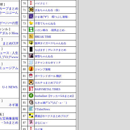
70
バイクと！
球 ]
カープまとめ
71
ぎあちゃんねる（仮）
| かーぷぶーん
72
ひま速(°∀°) -暇つぶし速報-
ゲーハーの窓
73
子育てちゃんねる
ャンル ]
74
ハロン棒ch -競馬まとめ-
アダルトMeta
75
BREAK TIME
 ]
まとめCUP
76
阪神タイガースちゃんねる
 ]
76
もばます｜デレステまとめ
ース : 人生
78
黄昏ちゃんねる
職人ブログwww
79
Ｚチャンネル＠ＶＩＰ
 ]
Jミュージアム
80
ジャンプ速報
81
ポーランドボール 翻訳
81
カルチョまとめブログ
U-1 NEWS.
83
BABYMETAL TIMES
83
footballnet【サッカー5chまとめ】
 ]
85
もきゅ速(*´ω`*)人(´･ェ･｀)
ネギ速
86
VTuberNews
 ]
87
鷹速@ホークスまとめブログ
お宝画像速報
－5chまとめ
87
まなにゅ～
89
チゲ速