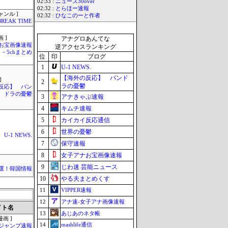
02:33 :
ニュース30over
02:32 :
とらほー速報
ャンル ]
02:32 :
ひなこのーと作者
BREAK TIME
 ]
アナグロあんてな
お宝画像速報
逆アクセスランキング
－5chまとめ
位
印
ブログ
1
U-1 NEWS.
【海外の反応】 パンド
]
2
ラの憂鬱
反応】 パン
ドラの憂鬱
3
アナきゃぷ速報
4
キムチ速報
5
カイカイ反応通信
6
世界の憂鬱
U-1 NEWS.
7
保守速報
8
女子アナお宝画像速報
9
じわ速 芸能ニュース
選！韓国情報
10
やる夫まとめくす
11
VIPPER速報
12
アナ速‐女子アナ画像速報
イト名
13
あじあのネタ帳
画 ]
14
mashlife通信
ジャンプ速報