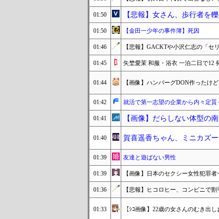
【悲報】女さん、歩行者を轢
01:50
01:50
【金田一少年の事件簿】死因
01:46
【悲報】GACKTや小沢仁志の「
01:45
矢埜愛茉 和服・浴衣 一泊二日で1
01:44
【画像】ハンバーグDON作ったけど
01:42
就活で第一志望の企業から内々定貰っ
【画像】だらしない体型の南
01:41
賀喜遥香ちゃん、ミニカズー
01:40
01:39
友達と遊ばない男性
01:39
【画像】日本のセクシー女性犯罪者
01:36
【悲報】ヒコロヒー、コンビニで割
01:33
【ｼｺ画像】22歳の女さんのむき出