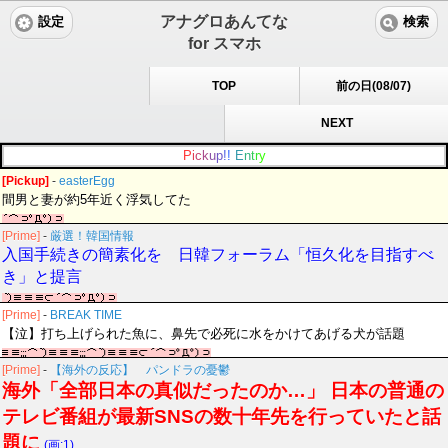
アナグロあんてな
設定
検索
for スマホ
TOP
前の日(08/07)
NEXT
P
i
c
k
u
p
!
!
E
n
t
r
y
[Pickup]
-
easterEgg
間男と妻が約5年近く浮気してた
[Prime]
-
厳選！韓国情報
入国手続きの簡素化を 日韓フォーラム「恒久化を目指すべ
き」と提言
[Prime]
-
BREAK TIME
【泣】打ち上げられた魚に、鼻先で必死に水をかけてあげる犬が話題
[Prime]
-
【海外の反応】 パンドラの憂鬱
海外「全部日本の真似だったのか…」 日本の普通の
テレビ番組が最新SNSの数十年先を行っていたと話
題に
(画:1)