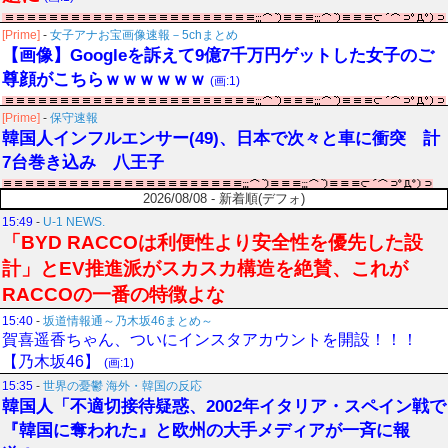
[Prime]
-
女子アナお宝画像速報－5chまとめ
【画像】Googleを訴えて9億7千万円ゲットした女子のご
尊顔がこちらｗｗｗｗｗｗ
(画:1)
[Prime]
-
保守速報
韓国人インフルエンサー(49)、日本で次々と車に衝突 計
7台巻き込み 八王子
2026/08/08 - 新着順(デフォ)
15:49
-
U-1 NEWS.
「BYD RACCOは利便性より安全性を優先した設
計」とEV推進派がスカスカ構造を絶賛、これが
RACCOの一番の特徴よな
15:40
-
坂道情報通～乃木坂46まとめ～
賀喜遥香ちゃん、ついにインスタアカウントを開設！！！
【乃木坂46】
(画:1)
15:35
-
世界の憂鬱 海外・韓国の反応
韓国人「不適切接待疑惑、2002年イタリア・スペイン戦で
『韓国に奪われた』と欧州の大手メディアが一斉に報