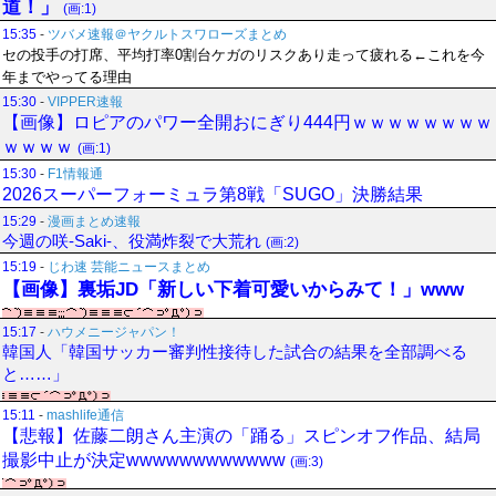
道！」
(画:1)
15:35
-
ツバメ速報＠ヤクルトスワローズまとめ
セの投手の打席、平均打率0割台ケガのリスクあり走って疲れる←これを今
年までやってる理由
15:30
-
VIPPER速報
【画像】ロピアのパワー全開おにぎり444円ｗｗｗｗｗｗｗｗ
ｗｗｗｗ
(画:1)
15:30
-
F1情報通
2026スーパーフォーミュラ第8戦「SUGO」決勝結果
15:29
-
漫画まとめ速報
今週の咲-Saki-、役満炸裂で大荒れ
(画:2)
15:19
-
じわ速 芸能ニュースまとめ
【画像】裏垢JD「新しい下着可愛いからみて！」www
15:17
-
ハウメニージャパン！
韓国人「韓国サッカー審判性接待した試合の結果を全部調べる
と……」
15:11
-
mashlife通信
【悲報】佐藤二朗さん主演の「踊る」スピンオフ作品、結局
撮影中止が決定wwwwwwwwwwww
(画:3)