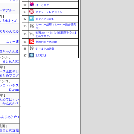
90
はーとログ
ーすアルー！
91
セクシーテレビジョン
 ]
92
まぐろとにぼし
-5chまとめ-
ミーハー総研（ミーハー総合研究
93
所）
てちゃんねる
映画.net -ネタバレ|感想|評判 2chま
93
とめブログ-
]
ふぇー速
95
究極のまとめ.com
96
釣りまとめ速報
気ちゃんねる
97
ZAPZAP!
ャンル ]
まとめABC
98
マラソン速報
球 ]
99
ねこのあまやどり
ーズ王国＠日
まとめブログ
99
Samurai GOAL
チンコ ]
99
じゃぽにか反応帳
ンコ・パチス
ロ.com
102
みそパンNEWS
球 ]
Update 08/07 11:38
まとめては）い
かんのか？
あじあ(･∀･)
画 ]
画まとめ速報