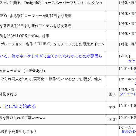
ンに贈る、Desigualのニュースペーパープリントコレクショ
[ 特化・専門
[ 特化・専門
OT INDUSTRYによる別注ローファーが8月7日より発売
[ 特化・専門
ョンを発表 8月26日より新作アイテムを順次発売
[ 特化・専門
紗耶氏を26AW LOOKモデルに起用
初のコラボレーション！名作「CLUB C」をモチーフにした限定アイテム
[ 特化・専門
いる。俺がネトゲしすぎて全くかまわなかったのが原因ら
[ 生活 ]
かぞ
[ VIP・ネタ
ｗｗｗｗｗｗ （※画像あり）
寝取られ同人がついに実写化！ 原作:ろいやるびっち 妻が、他人
[ オールジ
[ 特化・専門
発見される
画:1
ダイエット
ことに怯え始める
[ VIP・ネタ
画:2
を寝取られてて草wwwww
[ VIP・ネタ
画:2
[ ゲーム ]
嚇過多まだ発生してる？
徒歩のポ