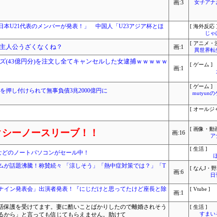
画:3
女子アナ
本U21代表のメンバーが発表！」 中国人「U23アジア杯とほ
[ 海外反応 
じゃ
[ アニメ・漫
主人公うざくなくね？
画:1
異世界転
ズ(43億円分)を注文し全てキャンセルした女逮捕ｗｗｗｗｗ
[ ゲーム ]
画:1
[ ゲーム ]
を押し付けられて無事負債3兆2000億円に
mutyun
[ オールジ
[ 画像・動画
クシーノースリーブ！！
画:16
ア
[ 生活 ]
USなどのノートパソコンがセール中！
ムが話題沸騰！称賛続々 「涼しそう」「熱中症対策では？」「T
[ なんJ・野
画:6
日
「選抜！推しナイン発表会」出演者発表！『にじだけと思ってたけど座長と除
[ Vtube ]
画:1
生活保護を受けてます。妻に酷いことばかりしたので離婚されそう
[ 生活 ]
るから」と言っても信じてもらえません。助けて
すまいる