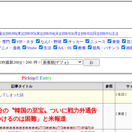
金)]
[08/06(木)]
[08/05(水)]
[08/04(火)]
[08/03(月)]
[08/02(日)]
[08/01(土)]
・専門
VIP・ネタ
なんJ・野球
サッカー
ニュース
東亜
芸
アニメ・漫画
Vtube
生活
AA・SS
教養
競馬・パチンコ
画
(最新200)] > 200 /件 >
P
i
c
k
u
p
!
!
E
n
t
r
y
記事タイトル
参照
サ
してしまった話
[ 生活 ]
分の〝韓国の至宝〟ついに戦力外通告
[ 東亜 ]
つけるのは困難」と米報道