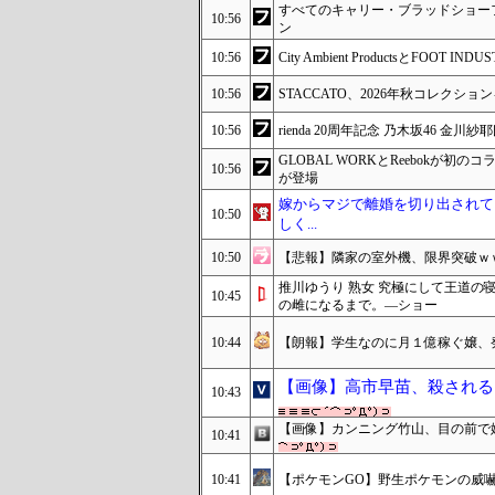
すべてのキャリー・ブラッドショーファ
10:56
ン
10:56
City Ambient ProductsとFO
10:56
STACCATO、2026年秋コレクシ
10:56
rienda 20周年記念 乃木坂46 金川
GLOBAL WORKとReebokが
10:56
が登場
嫁からマジで離婚を切り出されて
10:50
しく...
10:50
【悲報】隣家の室外機、限界突破ｗ
推川ゆうり 熟女 究極にして王道の
10:45
の雌になるまで。―ショー
10:44
【朗報】学生なのに月１億稼ぐ嬢、
【画像】高市早苗、殺される
10:43
【画像】カンニング竹山、目の前で嫁
10:41
10:41
【ポケモンGO】野生ポケモンの威