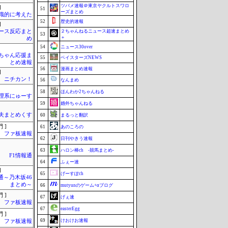
ツバメ速報＠東京ヤクルトスワロ
]
51
ーズまとめ
識的に考えた
52
歴史的速報
]
ース反応まと
２ちゃんねるニュース超速まとめ
53
＋
め
54
ニュース30over
ちゃん応援ま
55
ベイスターズNEWS
とめ速報
56
漫画まとめ速報
]
ニチカン！
56
なんまめ
58
ほんわか2ちゃんねる
理系にゅーす
59
婚外ちゃんねる
夫まとめくす
60
まるっと翻訳
 ]
61
あのころの
ファ板速報
62
日刊やきう速報
63
ハロン棒ch -競馬まとめ-
F1情報通
64
ふぇー速
]
65
げーすぽch
通～乃木坂46
まとめ～
66
mutyunのゲーム+αブログ
 ]
67
げぇ速
ファ板速報
67
easterEgg
 ]
69
けおけお速報
ファ板速報