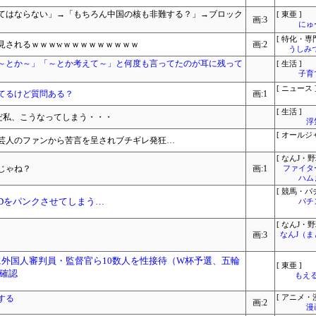
てはならない」→「もちろん中国の核も非難する？」→ブロック
[ 東亜 ]
画:3
にゅ
[ 特化・専門
見されるｗｗｗwｗｗｗｗｗｗｗｗｗ
画:2
うしみつ
～とか～」「～とか考えて～」と何度も言ってたのが耳に残って
[ 生活 ]
子育
[ ニュース 
てるけど質問ある？
画:1
[ 生活 ]
だ私、こうなってしまう・・・
浮
[ オールジ
芸人のファンから苦言を呈されブチギレ発狂…
[ なんJ・野
じゃね？
画:1
ファイタ
ハム
[ 競馬・パ
EDをパンクさせてしまう…
パチ
[ なんJ・野
画:3
なんJ（
年に外国人審判員・監督官ら10数人を性接待（W杯予選、五輪
[ 東亜 ]
確認
もえる
する
[ アニメ・漫
画:2
漫