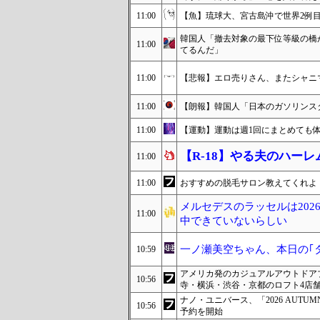
11:00
【魚】琉球大、宮古島沖で世界2例
韓国人「撤去対象の最下位等級の橋
11:00
てるんだ」
11:00
【悲報】エロ売りさん、またシャニ
11:00
【朗報】韓国人「日本のガソリンス
11:00
【運動】運動は週1回にまとめても
【R-18】やる夫のハー
11:00
11:00
おすすめの脱毛サロン教えてくれよ
メルセデスのラッセルは202
11:00
中できていないらしい
一ノ瀬美空ちゃん、本日の｢
10:59
アメリカ発のカジュアルアウトドア
10:56
寺・横浜・渋谷・京都のロフト4店
ナノ・ユニバース、「2026 AUTUM
10:56
予約を開始