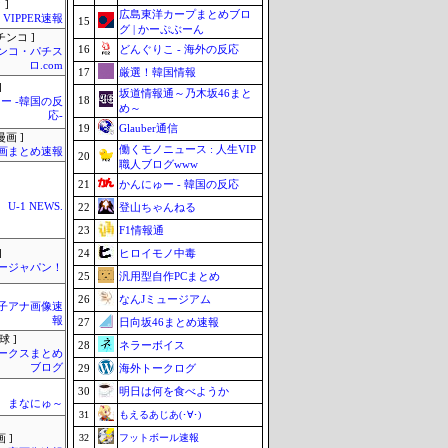
 ]
広島東洋カープまとめブロ
VIPPER速報
15
グ | かーぷぶーん
チンコ ]
16
どんぐりこ - 海外の反応
ンコ・パチス
ロ.com
17
厳選！韓国情報
]
坂道情報通～乃木坂46まと
18
ー -韓国の反
め～
応-
19
Glauber通信
画 ]
働くモノニュース : 人生VIP
画まとめ速報
20
職人ブログwww
21
かんにゅー - 韓国の反応
U-1 NEWS.
22
登山ちゃんねる
23
F1情報通
24
ヒロイモノ中毒
]
ージャパン！
25
汎用型自作PCまとめ
26
なんJミュージアム
女子アナ画像速
報
27
日向坂46まとめ速報
球 ]
28
ネラーボイス
ークスまとめ
ブログ
29
海外トークログ
30
明日は何を食べようか
まなにゅ～
31
もえるあじあ(･∀･)
32
フットボール速報
 ]