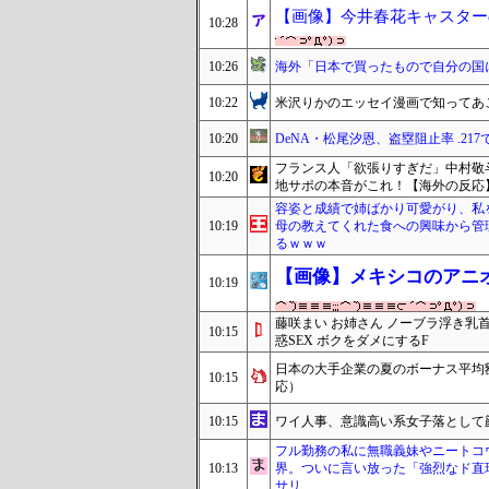
【画像】今井春花キャスター
10:28
10:26
海外「日本で買ったもので自分の国
10:22
米沢りかのエッセイ漫画で知ってあ
10:20
DeNA・松尾汐恩、盗塁阻止率 .217
フランス人「欲張りすぎだ」中村敬
10:20
地サポの本音がこれ！【海外の反応
容姿と成績で姉ばかり可愛がり、私
10:19
母の教えてくれた食への興味から管
るｗｗｗ
【画像】メキシコのアニ
10:19
藤咲まい お姉さん ノーブラ浮き
10:15
惑SEX ボクをダメにするF
日本の大手企業の夏のボーナス平均
10:15
応）
10:15
ワイ人事、意識高い系女子落として
フル勤務の私に無職義妹やニートコ
10:13
界。ついに言い放った「強烈なド直
サリ