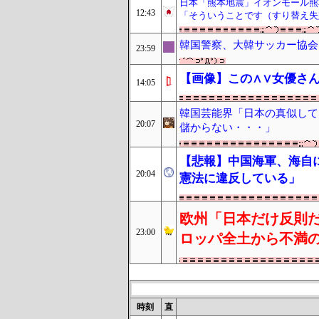
日本「熊本地震」イオンモール熊
12:43
「そういうことです（すり替え失
韓国警察、大韓サッカー協会
23:59
【画像】この∧∨女優さん
14:05
韓国芸能界「日本の真似して
20:07
儲からない・・・」
【悲報】中国海軍、海自
20:04
憲法に違反している」
欧州「日本だけ反則だ
23:00
ロッパ全土から不満
時刻
直