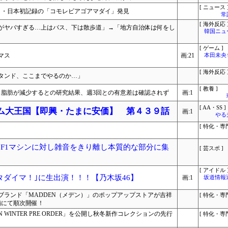
[ ニュース 
目・日本初記録の「コモレビアゴアマダイ」発見
常
[ 海外反応 
がヤバすぎる…上はバス、下は散歩道」→「地方自治体は何をし
韓国ニュ
[ ゲーム ]
マス
画:21
本田未央
[ 海外反応 
タンド、ここまでやるのか…」
[ 教養 ]
体脂肪が減少するとの研究結果、週3回との有意差は確認されず
画:1
[ AA・SS ]
レム大王国【即興・たまに安価】 第４３９話
画:1
やる
[ 特化・専門
6F1マシンに対し雑音をきり離し本質的な部分に集
[ 芸スポ ]
[ アイドル 
タダイマ！｣に生出演！！！【乃木坂46】
画:1
坂道情報
ブランド「MADDEN（メデン）」のポップアップストアが吉祥
[ 特化・専門
舗にて順次開催！
N WINTER PRE ORDER」を公開し秋冬新作コレクションの先行
[ 特化・専門