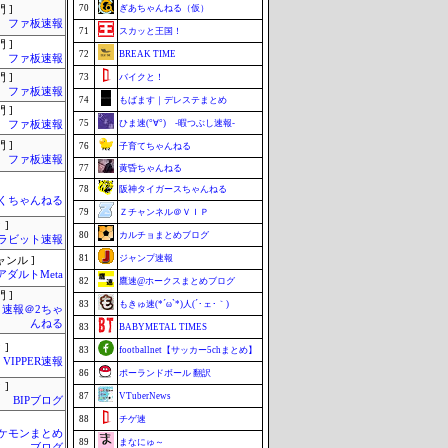
70
ぎあちゃんねる（仮）
 ]
ファ板速報
71
スカッと王国！
 ]
72
BREAK TIME
ファ板速報
 ]
73
バイクと！
ファ板速報
74
もばます｜デレステまとめ
 ]
75
ひま速(°∀°) -暇つぶし速報-
ファ板速報
 ]
76
子育てちゃんねる
ファ板速報
77
黄昏ちゃんねる
78
阪神タイガースちゃんねる
くちゃんねる
79
Ｚチャンネル＠ＶＩＰ
 ]
80
カルチョまとめブログ
ラビット速報
81
ジャンプ速報
ャンル ]
アダルトMeta
82
鷹速@ホークスまとめブログ
 ]
83
もきゅ速(*´ω`*)人(´･ェ･｀)
速報＠2ちゃ
んねる
83
BABYMETAL TIMES
 ]
83
footballnet【サッカー5chまとめ】
VIPPER速報
86
ポーランドボール 翻訳
 ]
87
VTuberNews
BIPブログ
88
チゲ速
ケモンまとめ
89
まなにゅ～
ブログ