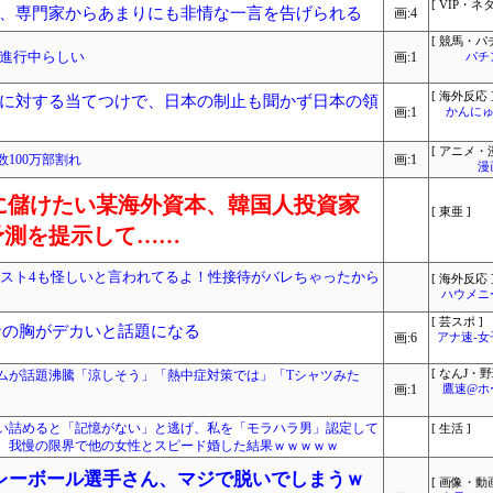
[ VIP・ネタ
、専門家からあまりにも非情な一言を告げられる
画:4
[ 競馬・パ
進行中らしい
画:1
パチ
[ 海外反応 
に対する当てつけで、日本の制止も聞かず日本の領
画:1
かんにゅ
[ アニメ・漫
100万部割れ
画:1
漫
的に儲けたい某海外資本、韓国人投資家
[ 東亜 ]
予測を提示して……
杯ベスト4も怪しいと言われてるよ！性接待がバレちゃったから
[ 海外反応 
ハウメニ
[ 芸スポ ]
ナの胸がデカいと話題になる
画:6
アナ速‐
ムが話題沸騰「涼しそう」「熱中症対策では」「Tシャツみた
[ なんJ・野
画:1
鷹速@ホ
い詰めると「記憶がない」と逃げ、私を「モラハラ男」認定して
[ 生活 ]
、我慢の限界で他の女性とスピード婚した結果ｗｗｗｗｗ
レーボール選手さん、マジで脱いでしまうｗ
[ 画像・動画