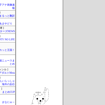
女子アナ画像速
報
]
まるっと翻訳
のあまやどり
球 ]
ターズNEWS
]
TY NO LIFE
カッと王国！
芸能ニュースま
とめ
ャンル ]
アダルトMeta
]
んいらっしゃ
 海外の反応
 ]
まとめCUP
まなにゅ～