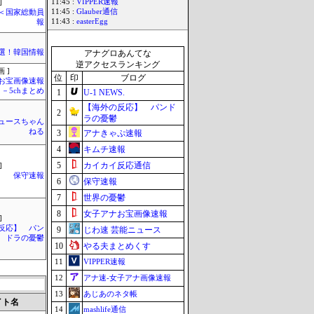
11:45 :
VIPPER速報
]
11:45 :
Glauber通信
´)＜国家総動員
11:43 :
easterEgg
報
選！韓国情報
アナグロあんてな
逆アクセスランキング
 ]
位
印
ブログ
お宝画像速報
－5chまとめ
1
U-1 NEWS.
【海外の反応】 パンド
2
ラの憂鬱
ュースちゃん
ねる
3
アナきゃぷ速報
4
キムチ速報
5
カイカイ反応通信
]
保守速報
6
保守速報
7
世界の憂鬱
8
女子アナお宝画像速報
]
反応】 パン
9
じわ速 芸能ニュース
ドラの憂鬱
10
やる夫まとめくす
11
VIPPER速報
12
アナ速‐女子アナ画像速報
13
あじあのネタ帳
イト名
14
mashlife通信