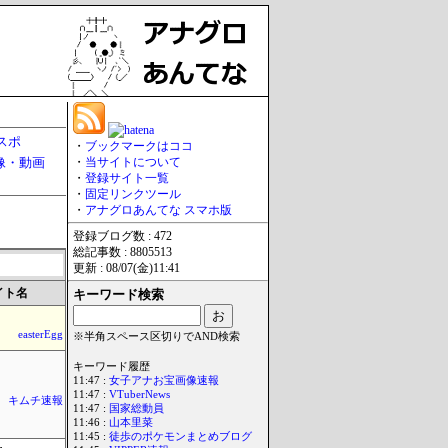
スポ
・
ブックマークはココ
像・動画
・
当サイトについて
・
登録サイト一覧
・
固定リンクツール
・
アナグロあんてな スマホ版
登録ブログ数 : 472
総記事数 : 8805513
更新 : 08/07(金)11:41
イト名
キーワード検索
easterEgg
※半角スペース区切りでAND検索
キーワード履歴
11:47 :
女子アナお宝画像速報
11:47 :
VTuberNews
キムチ速報
11:47 :
国家総動員
11:46 :
山本里菜
11:45 :
徒歩のポケモンまとめブログ