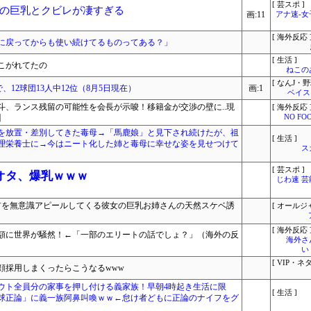
[ 芸スポ ]
の巨乳とクビレが凄すぎる
画:11
アナ速‐
[ 海外反応 
に戻ってからも使い続けてるものってある？」
[ 生活 ]
こがれてたの
ねこ
[ なんJ・野
で、12球団13人中12位（8月5日現在）
画:1
ベイス
斗、ランス残留の可能性を会長が示唆！移籍金が交渉の壁に..現
[ 海外反応 
】
NO FOO
を放置・差別してきた毒母→「馬鹿娘」と見下され続けたが、祖
[ 生活 ]
理栄養士に→今はニート化した姉と毒母に幸せな姿を見せつけて
ス
[ 芸スポ ]
オタ、爆乳ｗｗｗ
じわ速 
乳首を無意識アピールしてくる彼女の巨乳お姉さんの天然スケベ誘
[ オールジ
[ 海外反応 
額に世界が騒然！←「一部のエリートの話でしょ？」（海外の反
海外さ
い
[ VIP・ネタ
顔採用しまくったらこうなるwww
ウト全員分の家事を押し付ける義家族！早朝4時起き生活に限
[ 生活 ]
球正論」に義一族阿鼻叫喚ｗｗ←怠け者どもに正論のナイフをグ