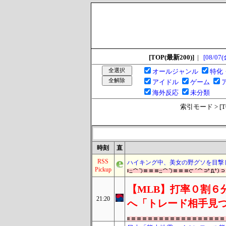
[TOP(最新200)]
|
[08/07(
オールジャンル
特化
アイドル
ゲーム
海外反応
未分類
索引モード > [TOP
時刻
直
RSS
ハイキング中、美女の野グソを目撃
Pickup
【MLB】打率０割６
21:20
へ「トレード相手見