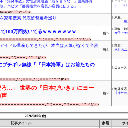
本「爆発事故」女性店員遺族「嘘を言うな！」営業部長
[ ニュース 
/)；｀ω
敗」ハビタ「部長指示を店長が店員に伝える」→
を家宅捜索 代表監督選考巡り
[ 東亜 ]
厳
[ 画像・動画
で100万回抜いてるｗｗｗｗｗｗｗ
画:5
女子アナ
アイドル量産してきたが、本当は人気がなくて全然
[ 東亜 ]
画:1
あじあニ
にブチギレ無線「『日本海軍』はお前たちの
[ ニュース 
ろ…」 世界の『日本びいき』にヨー
[ 海外反応 
画:2
【海外の
の声
2026/08/07(金)
記事タイトル
参照
サ