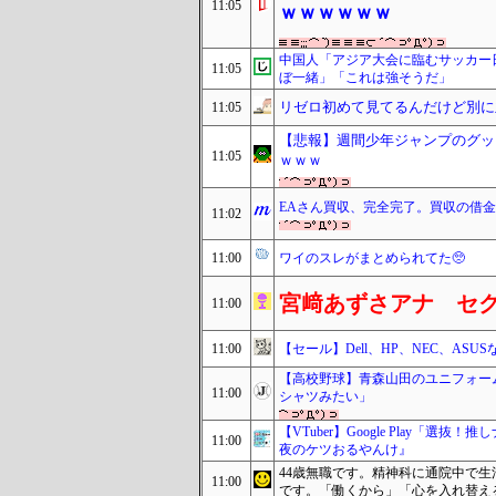
11:05
ｗｗｗｗｗｗ
中国人「アジア大会に臨むサッカー日
11:05
ぼ一緒」「これは強そうだ」
リゼロ初めて見てるんだけど別に
11:05
【悲報】週間少年ジャンプのグッ
11:05
ｗｗｗ
EAさん買収、完全完了。買収の借金
11:02
11:00
ワイのスレがまとめられてた🥺
宮﨑あずさアナ セ
11:00
11:00
【セール】Dell、HP、NEC、AS
【高校野球】青森山田のユニフォー
11:00
シャツみたい」
【VTuber】Google Play
11:00
夜のケツおるやんけ』
44歳無職です。精神科に通院中で
11:00
です。「働くから」「心を入れ替え