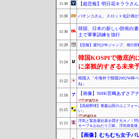
【超悲報】明日花キララさん
11:30
パチンコさん、スロット化計画が
11:30
韓国、日本の新しい防衛白書
11:30
土で軍事訓練を強行
11:29
【悲報】週刊少年ジャンプ、発行部数
韓国KOSPIで徹底
11:24
に楽観的すぎる未来
韓国人「今海外で韓国2002W
11:22
ね」
【画像】NHK宮﨑あずさア
11:18
【高校野球】青森山田のユニフォー
11:15
い」
浮気と緊急避妊薬を隠す元カノ！問
11:13
キープ＆おねだり三昧。浮気発覚後
【画像】むちむち女子バ