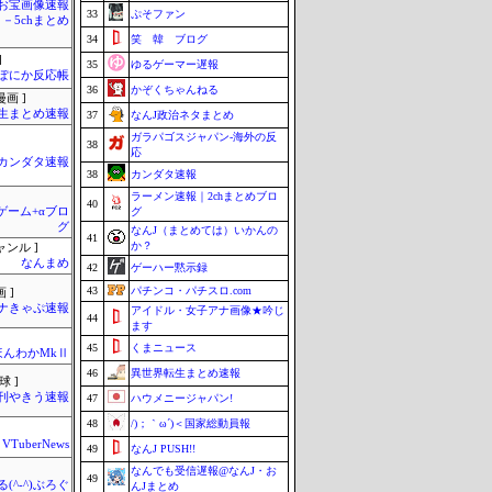
お宝画像速報
33
ぷそファン
－5chまとめ
34
笑 韓 ブログ
]
35
ゆるゲーマー遅報
ぽにか反応帳
36
かぞくちゃんねる
画 ]
生まとめ速報
37
なんJ政治ネタまとめ
ガラパゴスジャパン-海外の反
38
応
カンダタ速報
38
カンダタ速報
ラーメン速報｜2chまとめブロ
40
のゲーム+αブロ
グ
グ
なんJ（まとめては）いかんの
41
か？
ャンル ]
なんまめ
42
ゲーハー黙示録
43
パチンコ・パチスロ.com
 ]
ナきゃぷ速報
アイドル・女子アナ画像★吟じ
44
ます
45
くまニュース
ほんわかMkⅡ
46
異世界転生まとめ速報
球 ]
刊やきう速報
47
ハウメニージャパン!
48
/)；｀ω´)＜国家総動員報
VTuberNews
49
なんJ PUSH!!
なんでも受信遅報@なんJ・お
49
(^-^)ぶろぐ
んJまとめ