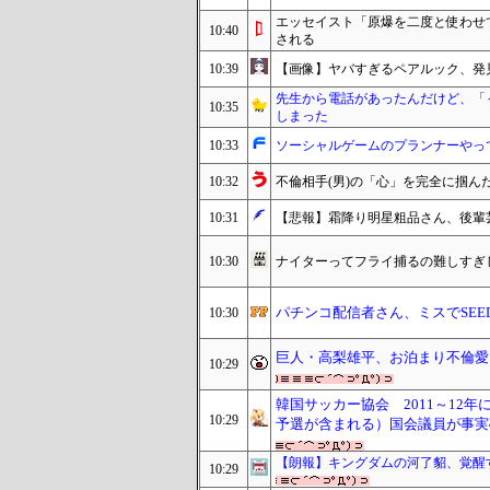
エッセイスト「原爆を二度と使わせ
10:40
される
10:39
【画像】ヤバすぎるペアルック、発
先生から電話があったんだけど、「
10:35
しまった
10:33
ソーシャルゲームのプランナーやっ
10:32
不倫相手(男)の「心」を完全に掴ん
10:31
【悲報】霜降り明星粗品さん、後輩
10:30
ナイターってフライ捕るの難しすぎ
パチンコ配信者さん、ミスでSE
10:30
巨人・高梨雄平、お泊まり不倫愛
10:29
韓国サッカー協会 2011～12
10:29
予選が含まれる）国会議員が事実
【朗報】キングダムの河了貂、覚醒
10:29