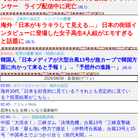
ンサー ライブ配信中に死亡
(画:1)
[Prime]
-
【海外の反応】 パンドラの憂鬱
海外「日本がキラキラして見える…」 日本の街頭イ
ンタビューに登場した女子高生4人組がエモすぎる
と話題に
(画:3)
[Prime]
-
世界の憂鬱 海外・韓国の反応
韓国人「日本メディアが大型台風13号が急カーブで韓国方
面に向かって来ると予報！」→「予想外の進路‥」
(画:4)
2026/08/08 - 新着順(デフォ)
03:00
-
ガラパゴスジャパン - 海外の反応
海外10代「日本を好意的に見ている？それとも否定的に見てい
る？投票結果がこちら」
02:45
-
アダルトMeta
恋渕ももな 企画 いいなり温泉旅行
02:40
-
/)；｀ω´)＜国家総動員報
中国「大洪水！」三峡ダム「決壊危機」台風13号「三峡直撃確
定」日本「最も強い勢力で接近！（伊勢湾台風級」台風13号と15
号「中国本土でぶつかり合う（前代未聞」→