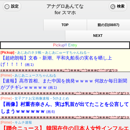
アナグロあんてな
設定
検索
for スマホ
TOP
前の日(08/07)
NEXT
P
i
c
k
u
p
!
!
E
n
t
r
y
[Pickup]
-
あじあのネタ帳～あじあにゅーすちゃんねる～
【超絶朗報】文春・新潮、平和丸船長の実名を晒し上
げ！！！！
(画:1)
[Prime]
-
あじあニュースちゃんねる
【速報】高市首相、また中国を挑発ｗｗｗｗ 何故か毎日新聞
がブチギレｗｗｗｗｗ
(画:1)
[Prime]
-
女子アナお宝画像速報－5chまとめ
【画像】村重杏奈さん、実は乳首が出てたことを公言して
しまうｗｗｗｗｗｗ
(画:6)
[Prime]
-
キムチ速報
【聯合ニュース】 韓国在住の日本人女性インフルエ