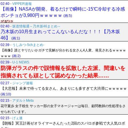
02:40
-
VIPPER速報
【画像】NASAが開発、着るだけで瞬時に-15℃冷却する冷感
ポンチョが3,980円ｗｗｗｗｗ
(画:5)
02:40
-
坂道情報通～乃木坂46まとめ～
乃木坂の10月生まれってこんないるんだな！！！【乃木坂
46】
(画:1)
02:39
-
うしみつ-5chまとめ-
【画像】誰とヤリたいかガチで見解が分かれる女さん4人衆、発見されるｗｗｗｗ
ｗｗｗ
(画:2)
02:39
-
U-1 NEWS.
防弾ガラスの件で誤情報を拡散した左派、間違いを
指摘されても頑として認めなかった結果……
02:27
-
ジャンプ速報
【大悲報】未来で待ってる女さん、あまりにも多すぎて大渋滞にｗｗｗｗｗ
(画:10)
02:15
-
アダルトMeta
花守夏歩 女子校生 サッカー部の女子マネージャーは毎日、顧問教師の性処理をさ
せられています。
02:15
-
げぇ速
【朗報】冥王計画ゼオライマーさんたった2回のスパロボ参戦で大人気ロボ