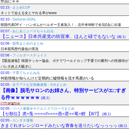
作品にｗｗ
02:15
-
まとめCUP
ネットで会える女とヤれる率がwww
02:10
-
Samurai GOAL
韓国代表DFイ・ハンボムがベルギー王者加入！…北中米W杯で全3試合に出場
02:07
-
あじあニュースちゃんねる
【ニュース】日本共産党の街宣車、ほんと碌でもないな
(画:1)
02:06
-
競馬まとめのまとめ
日本競馬歴代最低の実況
02:06
-
フィルダースチョイス
【緊急速報】韓国サッカー協会、ガチでワールドカップ予選での審判への性接待が
バレ大炎上大騒ぎに
02:05
-
子育てちゃんねる
何処情報か知らんけど定期的に嘘情報を流す馬鹿がいる
02:05
-
女子アナお宝画像速報－5chまとめ
【画像】脱毛サロンのお姉さん、特別サービスがエ□すぎ
る件ｗｗｗｗｗｗ
(画:1)
02:05
-
ツバメ速報＠ヤクルトスワローズまとめ
【セ順位】虎=兎-====//====燕=星==竜=鯉 【8/7】
(画:1)
02:05
-
カンダタ速報
きまぐれオレンジロードみたいな青春を送りたいなっっっっ
(画:1)