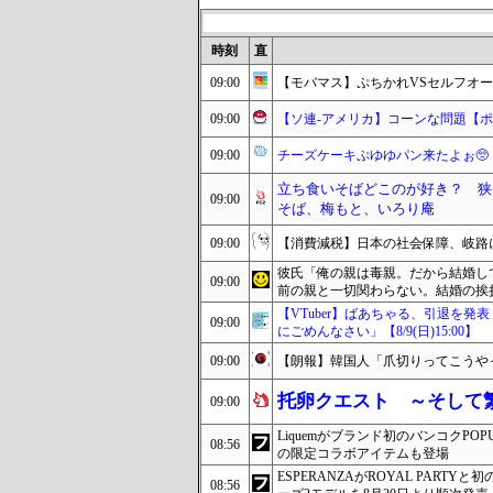
時刻
直
09:00
【モバマス】ぷちかれVSセルフオ
09:00
【ソ連-アメリカ】コーンな問題【
09:00
チーズケーキぷゆゆパン来たよぉ🥺
立ち食いそばどこのが好き？ 狭
09:00
そば、梅もと、いろり庵
09:00
【消費減税】日本の社会保障、岐路
彼氏「俺の親は毒親。だから結婚し
09:00
前の親と一切関わらない。結婚の挨
【VTuber】ばあちゃる、引退を
09:00
にごめんなさい」【8/9(日)15:00】
09:00
【朗報】韓国人「爪切りってこうや
托卵クエスト ～そして
09:00
Liquemがブランド初のバンコクP
08:56
の限定コラボアイテムも登場
ESPERANZAがROYAL PAR
08:56