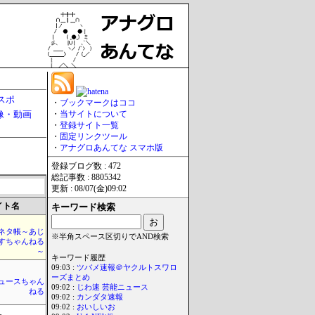
スポ
・
ブックマークはココ
像・動画
・
当サイトについて
・
登録サイト一覧
・
固定リンクツール
・
アナグロあんてな スマホ版
登録ブログ数 : 472
総記事数 : 8805342
更新 : 08/07(金)09:02
イト名
キーワード検索
ネタ帳～あじ
※半角スペース区切りでAND検索
すちゃんねる
～
キーワード履歴
09:03 :
ツバメ速報＠ヤクルトスワロ
ーズまとめ
ュースちゃん
09:02 :
じわ速 芸能ニュース
ねる
09:02 :
カンダタ速報
09:02 :
おいしいお