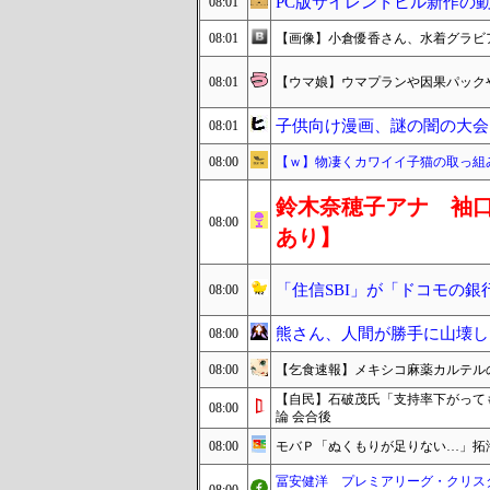
PC版サイレントヒル新作の
08:01
08:01
【画像】小倉優香さん、水着グラビア
08:01
【ウマ娘】ウマプランや因果パック
子供向け漫画、謎の闇の大会
08:01
08:00
【ｗ】物凄くカワイイ子猫の取っ組
鈴木奈穂子アナ 袖口
08:00
あり】
「住信SBI」が「ドコモの
08:00
熊さん、人間が勝手に山壊し
08:00
08:00
【乞食速報】メキシコ麻薬カルテル
【自民】石破茂氏「支持率下がって
08:00
論 会合後
08:00
モバＰ「ぬくもりが足りない…」拓
冨安健洋 プレミアリーグ・クリス