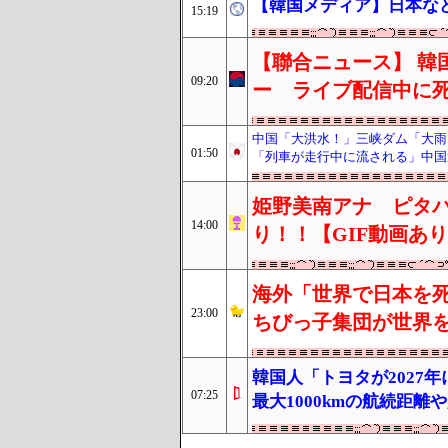
【韓国メディア】日本など
15:19
【聯合ニュース】 韓
09:20
ー ライブ配信中に
中国「大洪水！」三峡ダム「大雨
01:50
「列車が走行中に流される」中国
姫野美南アナ ピタ
14:00
り！！【GIF動画あ
海外「世界で日本を死
23:00
ちびっ子集団が世界
韓国人「トヨタが2027
07:25
最大1000kmの航続距