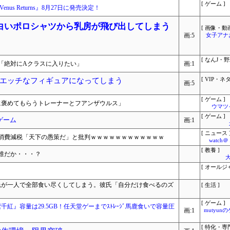
[ ゲーム ]
s Returns』8月27日に発売決定！
白いポロシャツから乳房が飛び出してしまう
[ 画像・動画
画:5
女子アナ
[ なんJ・野
「絶対にAクラスに入りたい」
画:1
エッチなフィギュアになってしまう
[ VIP・ネタ
画:5
[ ゲーム ]
に褒めてもらうトレーナーとフアンザウルス」
ウマツ
[ ゲーム ]
ゲーム
画:1
[ ニュース 
消費減税「天下の愚策だ」と批判ｗｗｗｗｗｗｗｗｗｗｗｗ
watc
[ 教養 ]
誰だか・・・？
大
[ オールジ
氏が一人で全部食い尽くしてしまう。彼氏「自分だけ食べるのズ
[ 生活 ]
[ ゲーム ]
紫千紅』容量は29.5GB！任天堂ゲーまでｽﾄﾚｰｼﾞ馬鹿食いで容量圧
画:1
mutyun
[ 特化・専門