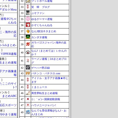
32
フットボール速報
ャンル ]
33
笑 韓 ブログ
アダルトMeta
33
ぷそファン
 ]
速報＠2ちゃ
35
ゆるゲーマー遅報
んねる
36
かぞくちゃんねる
]
37
なんJ政治ネタまとめ
 - 海外の反
応
38
カンダタ速報
 ]
ガラパゴスジャパン-海外の反
39
-5chまとめ-
応
 ]
なんJ（まとめては）いかんの
40
VIPPER速報
か？
画 ]
ラーメン速報｜2chまとめブロ
41
生まとめ速報
グ
42
ゲーハー黙示録
女子アナ画像速
43
パチンコ・パチスロ.com
報
アイドル・女子アナ画像★吟じ
 ]
44
ます
またここのサイ
45
くまニュース
ト?
ャンル ]
46
異世界転生まとめ速報
まとめABC
47
/)；｀ω´)＜国家総動員報
]
反応スポーツ
47
ハウメニージャパン!
なんでも受信遅報@なんJ・お
球 ]
49
んJまとめ
刊やきう速報