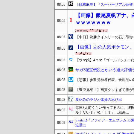
08:05
【脱衣麻雀】『スーパーリアル麻雀 Venu
【画像】飯尾夏帆アナ、
08:05
ｗｗｗｗｗｗｗ
08:05
【中日】決勝タイムリーの石川昂弥
【画像】あの人気ポケモン、
08:05
08:05
【ウマ娘】4コマ「ゴールドシチー
サガ2秘宝伝説とかいう過大評価
08:05
08:03
【悲報】参政党神谷代表、食料品の
08:03
【豊臣兄弟！】画質クソすぎて誰が
08:03
夏休みのラジオ体操の思ひ出
毎日3人前くらい作ってるのに、彼
08:02
ルくない？」私「！？」→結果…
Switch2『ファイアーエムブレム 万
08:02
迫堂に