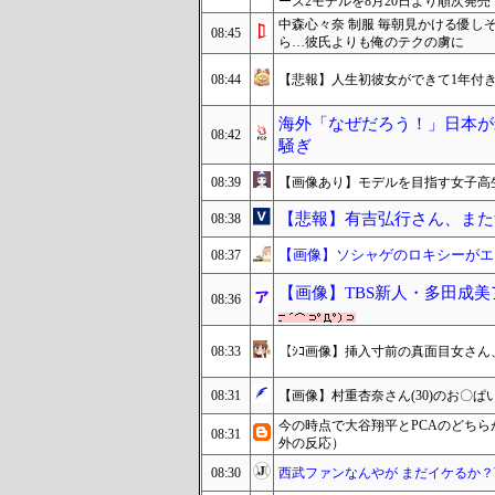
ーズ2モデルを8月20日より順次発売
中森心々奈 制服 毎朝見かける優し
08:45
ら…彼氏よりも俺のテクの虜に
08:44
【悲報】人生初彼女ができて1年付
海外「なぜだろう！」日本が
08:42
騒ぎ
08:39
【画像あり】モデルを目指す女子高
【悲報】有吉弘行さん、また
08:38
【画像】ソシャゲのロキシーがエッ
08:37
【画像】TBS新人・多田成
08:36
08:33
【ｼｺ画像】挿入寸前の真面目女さ
08:31
【画像】村重杏奈さん(30)のお〇ぱい
今の時点で大谷翔平とPCAのどちら
08:31
外の反応）
08:30
西武ファンなんやが まだイケるか