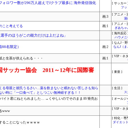
総フォロワー数が296万人超えでJクラブ最多に 海外発信強化
[ サッカー 
フッ
[ アニメ・漫
画:3
漫
[ アニメ・漫
のこと考えてる
画:1
ぎあちゃ
[ 海外反応 
人選手のほうがこの能力だけは上だよね」
ハウメニ
[ なんJ・野
着88名限定）
画:2
なんJ（
[ VIP・ネタ
紙と生茶が供えられる・・・
画:1
サッカー協会 2011～12年に国際審
[ 東亜 ]
くる母親と彼氏うるさい…薬を飲まないと眠れない苦しさも知ら
[ 生活 ]
ない時に「一口食べて」としつこい無神経すぎる！！
ス
バイト君にねとられました… →くやしいのでそのままAV発売お
[ オールジ
[ VIP・ネタ
www
[ 特化・専門
することになったｗｗｗｗ
ダイエット