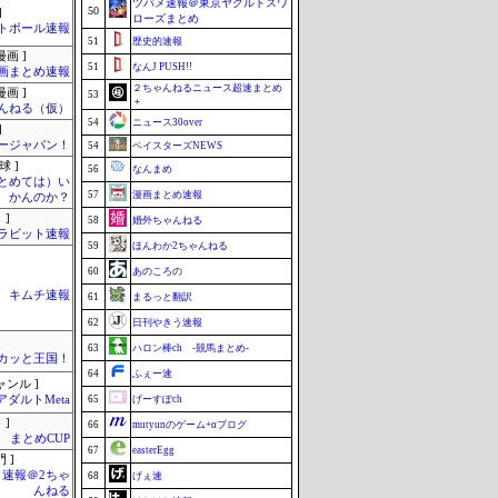
ツバメ速報＠東京ヤクルトスワ
50
]
ローズまとめ
トボール速報
51
歴史的速報
画 ]
51
なんJ PUSH!!
画まとめ速報
２ちゃんねるニュース超速まとめ
画 ]
53
＋
んねる（仮）
54
ニュース30over
]
ージャパン！
54
ベイスターズNEWS
球 ]
56
なんまめ
まとめては）い
57
漫画まとめ速報
かんのか？
 ]
58
婚外ちゃんねる
ラビット速報
59
ほんわか2ちゃんねる
60
あのころの
キムチ速報
61
まるっと翻訳
62
日刊やきう速報
63
ハロン棒ch -競馬まとめ-
カッと王国！
64
ふぇー速
ャンル ]
アダルトMeta
65
げーすぽch
 ]
66
mutyunのゲーム+αブログ
まとめCUP
67
easterEgg
 ]
速報＠2ちゃ
68
げぇ速
んねる