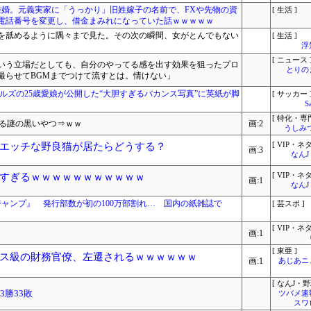
離婚。元義実家に「うっかり」旧姓嫁子の名前で、FXや先物の資
[ 生活 ]
電話番号を変更し、借金まみれになっていた話ｗｗｗｗｗ
を舐めるように隅々まで見た。その次の瞬間、女がとんでもない
[ 生活 ]
浮
[ ニュース 
いう立場だとしても、自分のやってる感を出す効果を狙ったプロ
とりの
撮らせてBGMまでつけて流すとは。情けない」
ルズの25歳愛娘が公開した“大胆すぎるバカンス写真”に英紙が脚
[ サッカー 
S
[ 特化・専門
てる謎の黒いやつ⇒ｗｗ
画:2
うしみつ
エッチな野良猫が居たらどうする？
[ VIP・ネタ
画:3
なん
すぎるｗｗｗｗｗｗｗｗｗｗｗ
[ VIP・ネタ
画:1
なん
ジャンプ』 発行部数が初の100万部割れ… 国内の紙雑誌で
[ 芸スポ ]
[ VIP・ネタ
画:1
[ 東亜 ]
ス級の財務官僚、左遷されるｗｗｗｗｗｗ
画:1
あじあニ
[ なんJ・野
3勝33敗
ツバメ速
スワ