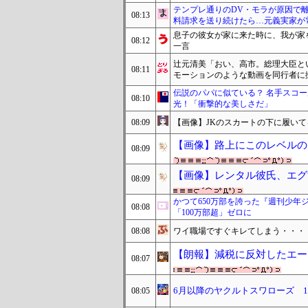
テンプレ通りのDV・モラが原因で
08:13
料請求を送り続けたら…元義実家が
息子の彼女が家に来た時に、我が家
08:12
一言
辻元清美「おい、高市。総理大臣と
08:11
モーションのような動画を同行者に
伝説のパパに似ている？ 名手スコー
08:10
光！「衝撃的な美しさだ」
08:09
【画像】JKのスカートの下に履い
【画像】路上にこのレベルの
08:09
【画像】レンタル彼氏、エグ
08:09
かつて650万部を誇った『週刊少年
08:08
「100万部超」ゼロに
08:08
ワイ職場ですぐキレてしまう・・・
【朗報】減税に反対したエー
08:07
6月以降のヤクルトスワローズ 1
08:05