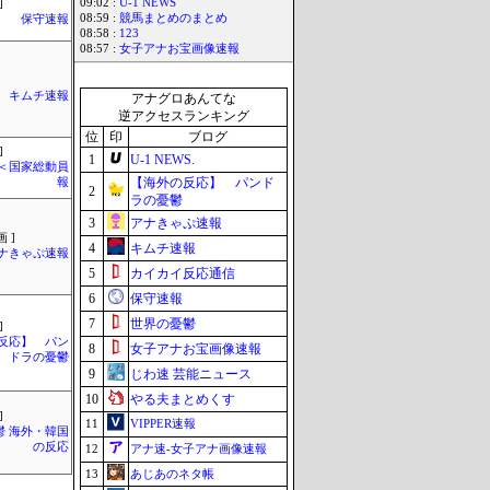
09:02 :
U-1 NEWS
]
08:59 :
競馬まとめのまとめ
保守速報
08:58 :
123
08:57 :
女子アナお宝画像速報
キムチ速報
アナグロあんてな
逆アクセスランキング
位
印
ブログ
]
1
U-1 NEWS.
´)＜国家総動員
【海外の反応】 パンド
報
2
ラの憂鬱
3
アナきゃぷ速報
 ]
4
キムチ速報
ナきゃぷ速報
5
カイカイ反応通信
6
保守速報
7
世界の憂鬱
]
反応】 パン
8
女子アナお宝画像速報
ドラの憂鬱
9
じわ速 芸能ニュース
10
やる夫まとめくす
]
11
VIPPER速報
鬱 海外・韓国
の反応
12
アナ速‐女子アナ画像速報
13
あじあのネタ帳