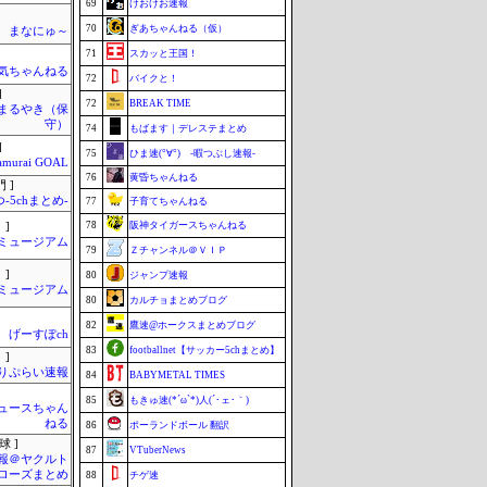
69
けおけお速報
70
ぎあちゃんねる（仮）
まなにゅ～
71
スカッと王国！
気ちゃんねる
72
バイクと！
]
72
BREAK TIME
まるやき（保
守）
74
もばます｜デレステまとめ
]
75
ひま速(°∀°) -暇つぶし速報-
amurai GOAL
76
黄昏ちゃんねる
 ]
-5chまとめ-
77
子育てちゃんねる
78
阪神タイガースちゃんねる
 ]
Jミュージアム
79
Ｚチャンネル＠ＶＩＰ
 ]
80
ジャンプ速報
Jミュージアム
80
カルチョまとめブログ
82
鷹速@ホークスまとめブログ
げーすぽch
83
footballnet【サッカー5chまとめ】
 ]
りぷらい速報
84
BABYMETAL TIMES
85
もきゅ速(*´ω`*)人(´･ェ･｀)
ュースちゃん
ねる
86
ポーランドボール 翻訳
球 ]
87
VTuberNews
報＠ヤクルト
ローズまとめ
88
チゲ速