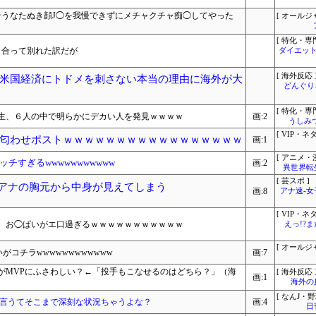
そうなたぬき顔J◯を我慢できずにメチャクチャ痴◯してやった
[ オールジ
[ 特化・専門
き合って別れた訳だが
ダイエット
[ 海外反応 
米国経済にトドメを刺さない本当の理由に海外が大
どんぐりこ
[ 特化・専門
生、６人の中で明らかにデカい人を発見ｗｗｗｗ
画:2
うしみつ
[ VIP・ネタ
匂わせポストｗｗｗｗｗｗｗｗｗｗｗｗｗｗｗｗｗ
画:1
[ アニメ・漫
チすぎるwwwwwwwwwww
画:2
異世界転
[ 芸スポ ]
美アナの胸元から中身が見えてしまう
画:8
アナ速‐
[ VIP・ネタ
ん、お◯ぱいがエ口過ぎるｗｗｗｗｗｗｗｗｗｗｗ
えっ!?
[ オールジ
がコチラwwwwwwwwwwww
画:7
がMVPにふさわしい？←「投手もこなせるのはどちら？」（海
[ 海外反応 
画:1
海外の
[ なんJ・野
？言うてそこまで深刻な状況ちゃうよな？
画:4
日