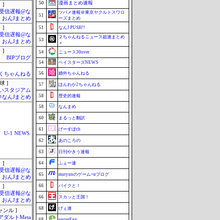
50
漫画まとめ速報
 ]
受信遅報@な
ツバメ速報＠東京ヤクルトスワロ
51
・おんJまとめ
ーズまとめ
 ]
51
なんJ PUSH!!
受信遅報@な
２ちゃんねるニュース超速まとめ
53
・おんJまとめ
＋
 ]
54
ニュース30over
BIPブログ
54
ベイスターズNEWS
56
婚外ちゃんねる
くちゃんねる
球 ]
57
ほんわか2ちゃんねる
いスタジアム
58
歴史的速報
＠なんJまとめ
58
なんまめ
60
まるっと翻訳
61
げーすぽch
U-1 NEWS.
62
あのころの
63
日刊やきう速報
 ]
64
ふぇー速
受信遅報@な
65
mutyunのゲーム+αブログ
・おんJまとめ
66
バイクと！
 ]
受信遅報@な
66
スカッと王国！
・おんJまとめ
68
げぇ速
ャンル ]
アダルトMeta
68
easterEgg