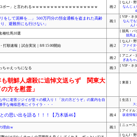
[ なんJ・野
ロボー」と言われるｗｗｗｗｗｗｗｗｗｗｗｗｗｗｗｗｗｗ
画:2
なんじぇ
[ VIP・ネタ
リをして泥棒を…」 500万円分の預金通帳を盗まれた高齢
画:1
なんでも
なり、避難所にも行けない」
んJ
[ 競馬・パ
名種牡馬10選
競馬ま
[ なんJ・野
打順速報｜試合実況｜8/8 15:00開始
画:2
ファイタ
ハム
[ アニメ・漫
画:2
ぎあちゃ
[ VIP・ネタ
っちゃえっちになる
画:3
年も朝鮮人虐殺に追悼文送らず 関東大
[ 東亜 ]
ての方を慰霊」
ち中に老害ジジイが堂々の横入り！「次の方どうぞ」の案内を自
[ 生活 ]
勝手な俺様思考にイライラ・・・
ス
[ アイドル 
との思い出を語る！！！【乃木坂46】
画:4
坂道情報
[ ニュース 
の理由ｗ
画:1
[ なんJ・野