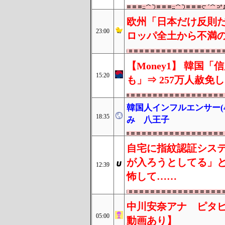
欧州「日本だけ反則だ
23:00
ロッパ全土から不満
【Money1】 韓国
15:20
も」⇒ 257万人赦免
韓国人インフルエンサー(
18:35
み 八王子
自宅に指紋認証シス
が入ろうとしてる」
12:39
怖して……
中川安奈アナ ピタピ
05:00
動画あり】