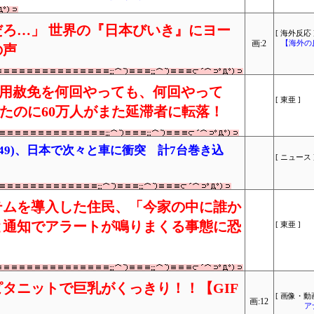
ろ…」 世界の『日本びいき』にヨー
[ 海外反応 
画:2
【海外の
の声
「信用赦免を何回やっても、何回やって
[ 東亜 ]
したのに60万人がまた延滞者に転落！
49)、日本で次々と車に衝突 計7台巻き込
[ ニュース 
テムを導入した住民、「今家の中に誰か
と通知でアラートが鳴りまくる事態に恐
[ 東亜 ]
タニットで巨乳がくっきり！！【GIF
[ 画像・動画
画:12
ア