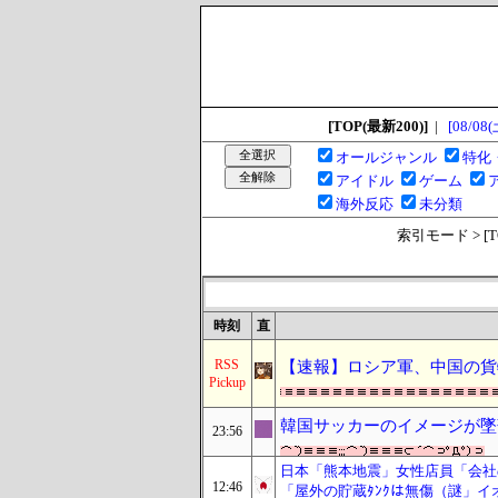
[TOP(最新200)]
|
[08/08(
オールジャンル
特化
アイドル
ゲーム
海外反応
未分類
索引モード > [TOP
時刻
直
RSS
【速報】ロシア軍、中国の貨
Pickup
韓国サッカーのイメージが墜
23:56
日本「熊本地震」女性店員「会社
12:46
「屋外の貯蔵ﾀﾝｸは無傷（謎」