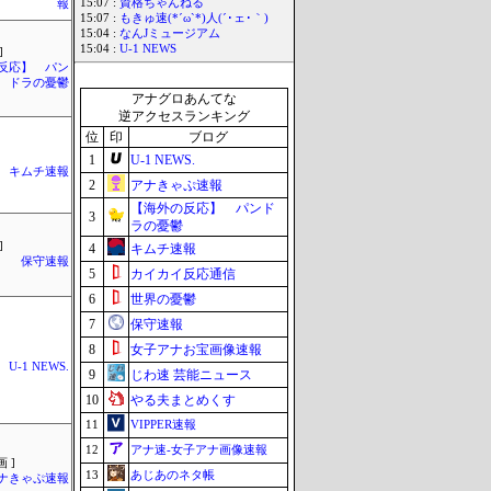
15:07 :
資格ちゃんねる
報
15:07 :
もきゅ速(*´ω`*)人(´･ェ･｀)
15:04 :
なんJミュージアム
15:04 :
U-1 NEWS
]
反応】 パン
ドラの憂鬱
アナグロあんてな
逆アクセスランキング
位
印
ブログ
1
U-1 NEWS.
キムチ速報
2
アナきゃぷ速報
【海外の反応】 パンド
3
ラの憂鬱
]
4
キムチ速報
保守速報
5
カイカイ反応通信
6
世界の憂鬱
7
保守速報
8
女子アナお宝画像速報
U-1 NEWS.
9
じわ速 芸能ニュース
10
やる夫まとめくす
11
VIPPER速報
12
アナ速‐女子アナ画像速報
 ]
13
あじあのネタ帳
ナきゃぷ速報