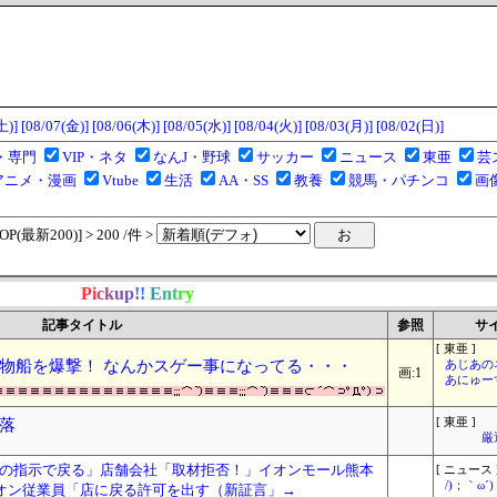
土)]
[08/07(金)]
[08/06(木)]
[08/05(水)]
[08/04(火)]
[08/03(月)]
[08/02(日)]
・専門
VIP・ネタ
なんJ・野球
サッカー
ニュース
東亜
芸
アニメ・漫画
Vtube
生活
AA・SS
教養
競馬・パチンコ
画
(最新200)] > 200 /件 >
P
i
c
k
u
p
!
!
E
n
t
r
y
記事タイトル
参照
サ
[ 東亜 ]
物船を爆撃！ なんかスゲー事になってる・・・
あじあの
画:1
あにゅー
落
[ 東亜 ]
厳
の指示で戻る」店舗会社「取材拒否！」イオンモール熊本
[ ニュース 
/)；｀ω
イオン従業員「店に戻る許可を出す（新証言」→