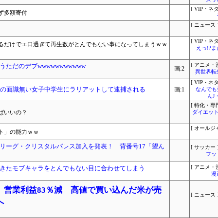
[ VIP・ネタ
ず多額寄付
[ ニュース 
[ VIP・ネタ
入るだけでエ口過ぎて再生数がとんでもない事になってしまうｗｗ
えっ!?
ただのデブwwwwwwwwwww
[ アニメ・漫
画:2
異世界転
[ VIP・ネタ
りの面識無い女子中学生にラリアットして逮捕される
画:1
なんでも
んJ
[ 特化・専門
ばいいの？
ダイエット
[ オールジ
ト」の能力ｗｗ
リーグ・クリスタルパレス加入を発表！ 背番号17「望ん
[ サッカー 
フッ
きたモブキャラをとんでもない目に合わせてしまう
[ アニメ・漫
漫
、営業利益83％減 高値で買い込んだ米が売
[ ニュース 
へ