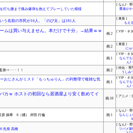
[ なんJ・野
射を打ち腰まで痛み爆弾を抱えてプレーしていた模様
鷹速@ホ
[ 東亜 ]
う名前の市民が16人、「のび太」は181人
もえる
ームは買い与えません。本だけで十分」→結果ｗｗ
[ VIP・ネタ
画:2
[ 東亜 ]
画:2
にゅ
[ VIP・ネタ
画:1
なんでも
んJ
[ 特化・専門
弟⇒････！！
画:2
うしみつ
[ VIP・ネタ
ミーおじさんがミスド「もっちゅりん」の列整理で複雑な気
画:1
なんでも
んJ
バカｗ ホストの初回なら居酒屋より安く飲めてイ
[ アニメ・漫
画:10
[ なんJ・野
原 操希 6（捕） 岸田 行倫
画:1
なんじぇ
[ なんJ・野
00 先発 高橋
ツバメ速
スワ