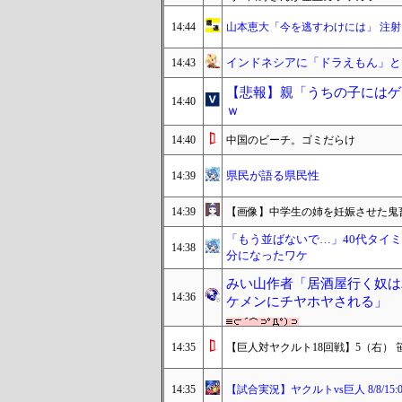
14:44
山本恵大「今を逃すわけには」 注
インドネシアに「ドラえもん」とい
14:43
【悲報】親「うちの子にはゲ
14:40
ｗ
14:40
中国のビーチ。ゴミだらけ
県民が語る県民性
14:39
14:39
【画像】中学生の姉を妊娠させた鬼畜
「もう並ばないで…」40代タイ
14:38
分になったワケ
みい山作者「居酒屋行く奴は
14:36
ケメンにチヤホヤされる」
14:35
【巨人対ヤクルト18回戦】5（右） 笹
14:35
【試合実況】ヤクルトvs巨人 8/8/15: