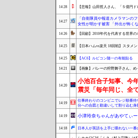
14:28
【悲報】山田哲人さん、「５億円ド
「自衛隊員や報道カメラマンのフ
14:27
女性が明かす被害 「外出が怖く
14:26
【回顧】2010年代を代表する世界の
14:25
【日本ハムvs楽天 18回戦】スタメン・
14:25
【AC6】ルビコン随一の有能貼る
14:21
【画像】バレーの狩野舞子さん、め
小池百合子知事、今
14:20
震災「毎年同じ、全
仕事終わりのコンビニでレジ順番待
14:19
分への合図と勘違いして割り込む身
小津玲奈ちゃんがあやてぃー
14:19
14:18
日本人が英語を上手に喋れない一番