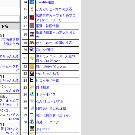
14
mashlife通信
15
どんぐりこ - 海外の反応
広島東洋カープまとめブロ
16
グ | かーぷぶーん
イト名
17
厳選！韓国情報
坂道情報通～乃木坂46まと
18
 ]
め～
お宝画像速報
19
かんにゅー - 韓国の反応
－5chまとめ
20
Glauber通信
働くモノニュース : 人生VIP
てちゃんねる
21
職人ブログwww
のゲーム+αブロ
22
汎用型自作PCまとめ
グ
23
登山ちゃんねる
 ]
24
ヒロイモノ中毒
山ちゃんねる
ャンル ]
25
F1情報通
なんまめ
26
ネラーボイス
画 ]
ブ！まとめブ
26
なんJミュージアム
ぷちそく！！
28
日向坂46まとめ速報
チンコ ]
ンコ・パチス
29
明日は何を食べようか
ロ.com
30
海外トークログ
 ]
報｜2chまと
31
ぷそファン
めブログ