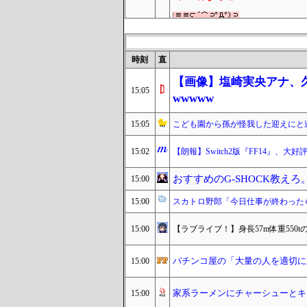
時刻
直
【画像】塩崎実央アナ、
15:05
wwwww
15:05
こども園から孫が怪我した迎えにと
15:02
【朗報】Switch2版『FF14』
おすすめのG-SHOCK教え
15:00
15:00
スカトロ野郎「今日仕事が終わった
15:00
【ラブライブ！】身長57m体重55
パチンコ屋の「大量の人を適切に
15:00
家系ラーメンにチャーシューとキ
15:00