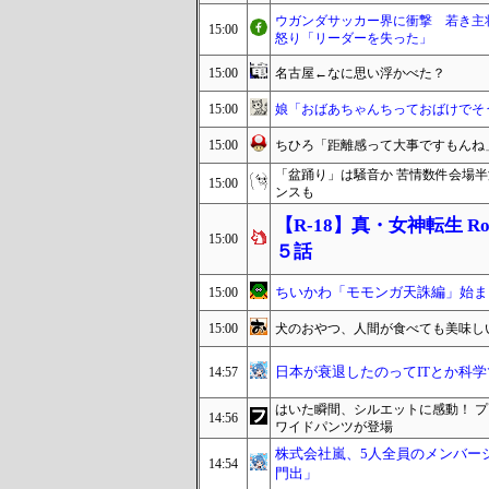
ウガンダサッカー界に衝撃 若き主
15:00
怒り「リーダーを失った」
15:00
名古屋←なに思い浮かべた？
15:00
娘「おばあちゃんちっておばけでそ
15:00
ちひろ「距離感って大事ですもんね
「盆踊り」は騒音か 苦情数件会場
15:00
ンスも
【R-18】真・女神転生 Road
15:00
５話
ちいかわ「モモンガ天誅編」始ま
15:00
15:00
犬のおやつ、人間が食べても美味し
日本が衰退したのってITとか科
14:57
はいた瞬間、シルエットに感動！ 
14:56
ワイドパンツが登場
株式会社嵐、5人全員のメンバー
14:54
門出」