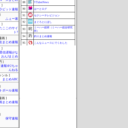
88
VTuberNews
 ]
90
はーとログ
ラビット速報
]
91
セクシーテレビジョン
ふぇー速
92
まぐろとにぼし
 ]
ミーハー総研（ミーハー総合研究
またここのサイ
93
所）
ト?
94
釣りまとめ速報
画 ]
生まとめ速報
95
こんなニュースにでくわした
 ]
96
ねこのあまやどり
受信遅報@な
97
マラソン速報
・おんJまとめ
 ]
97
まとめCUP
速報＠2ちゃ
97
ブラウザゲーム速報
んねる
ャンル ]
97
ZAPZAP!
まとめABC
映画.net -ネタバレ|感想|評判 2chまとめ
101
ブログ-
]
Update 08/08 14:38
トボール速報
画 ]
画まとめ速報
]
保守速報