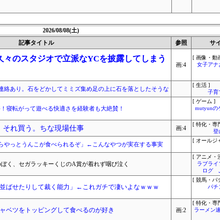
2026/08/08(土)
記事タイトル
参照
サ
久々のスタジオで立派なYCを披露してしまう
[ 画像・動画
画:4
女子アナ
[ 生活 ]
連絡あり。石をどかしてミミズ集め足の上に石を落としたそうな
子育
[ ゲーム ]
、大好評！寝転がって遊べる快適さを経験者も大絶賛！
mutyun
[ 特化・専門
ろ。それ買う。ちな現場仕事
画:4
登
[ オールジ
らやっとうんこが食べられるぞ」←こんなやつが実在する事実
[ アニメ・漫
0tのぼく、セガラッキーくじのA賞が着れず咽び泣く
ラブライ
ログ 
[ 競馬・パ
並ばせたりして裁く能力」←これガチで凄いよなｗｗｗ
パチ
[ 特化・専門
ャベツをトッピングして食べるのが好き
画:2
ラーメン速