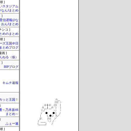
球 ]
いスタジアム
＠なんJまとめ
 ]
受信遅報@な
・おんJまとめ
チンコ ]
とめのまとめ
球 ]
ーズ王国＠日
まとめブログ
画 ]
んねる（仮）
 ]
BIPブログ
キムチ速報
カッと王国！
]
通～乃木坂46
まとめ～
]
ふぇー速
球 ]