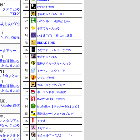
球 ]
68
けおけお速報
ークスまとめ
ブログ
71
ぎあちゃんねる（仮）
72
ハロン棒ch -競馬まとめ-
あじあ(･∀･)
73
子育てちゃんねる
 ]
74
ひま速(°∀°) -暇つぶし速報-
VIPPER速報
75
BREAK TIME
76
もばます｜デレステまとめ
ーすアルー！
 ]
77
黄昏ちゃんねる
受信遅報@な
78
阪神タイガースちゃんねる
・おんJまとめ
78
Ｚチャンネル＠ＶＩＰ
 ]
-5chまとめ-
80
ジャンプ速報
 ]
81
カルチョまとめブログ
受信遅報@な
・おんJまとめ
82
ポーランドボール 翻訳
83
BABYMETAL TIMES
画 ]
Glauber通信
84
footballnet【サッカー5chまとめ】
85
鷹速@ホークスまとめブログ
球 ]
いスタジアム
86
チゲ速
＠なんJまとめ
87
まなにゅ～
球 ]
報＠ヤクルト
88
もきゅ速(*´ω`*)人(´･ェ･｀)
ローズまとめ