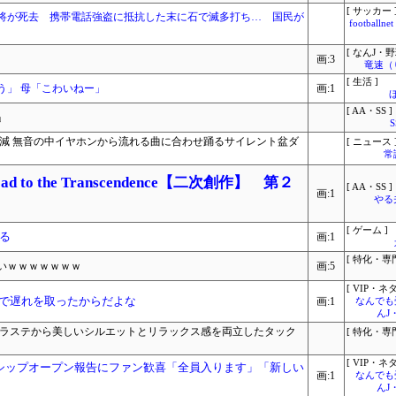
[ サッカー 
将が死去 携帯電話強盗に抵抗した末に石で滅多打ち… 国民が
footbal
[ なんJ・野
画:3
竜速（
[ 生活 ]
う」 母「こわいねー」
画:1
[ AA・SS ]
」
半減 無音の中イヤホンから流れる曲に合わせ踊るサイレント盆ダ
[ ニュース 
常
 to the Transcendence【二次創作】 第２
[ AA・SS ]
画:1
やる
[ ゲーム ]
る
画:1
[ 特化・専門
いｗｗｗｗｗｗｗ
画:5
[ VIP・ネタ
学で遅れを取ったからだよな
画:1
なんでも
んJ
プラステから美しいシルエットとリラックス感を両立したタック
[ 特化・専門
[ VIP・ネタ
シップオープン報告にファン歓喜「全員入ります」「新しい
画:1
なんでも
んJ