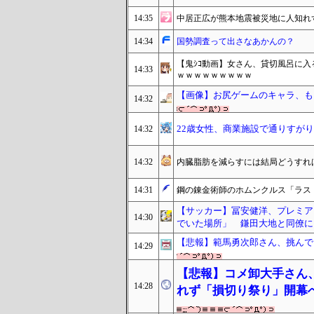
14:35
中居正広が熊本地震被災地に人知れ
14:34
国勢調査って出さなあかんの？
【鬼ｼｺ動画】女さん、貸切風呂に
14:33
ｗｗｗｗｗｗｗｗｗ
【画像】お尻ゲームのキャラ、もう
14:32
22歳女性、商業施設で通りすが
14:32
14:32
内臓脂肪を減らすには結局どうすれ
14:31
鋼の錬金術師のホムンクルス「ラス
【サッカー】冨安健洋、プレミア
14:30
でいた場所」 鎌田大地と同僚に
【悲報】範馬勇次郎さん、挑んで
14:29
【悲報】コメ卸大手さん
14:28
れず「損切り祭り」開幕