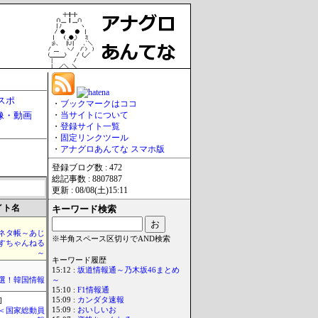
スポ
・
ブックマークはココ
像・動画
・
当サイトについて
・
登録サイト一覧
・
固定リンクツール
・
アナグロあんてな スマホ版
登録ブログ数 : 472
総記事数 : 8807887
更新 : 08/08(土)15:11
イト名
キーワード検索
ネタ帳～あじ
※半角スペース区切りでAND検索
すちゃんねる
～
キーワード履歴
15:12 :
坂道情報通～乃木坂46まとめ
選！韓国情報
～
15:10 :
F1情報通
15:09 :
カンダタ速報
]
15:09 :
おいしいお
´)＜国家総動員