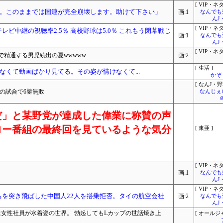
[ VIP・ネタ
。このままでは国連が完全崩壊します。助けて下さい」
画:1
なんでも
んJ
[ VIP・ネタ
ビ中継の視聴率2.5％ 高校野球は5.0％ これもう閉幕戦じ
画:1
なんでも
んJ
[ VIP・ネタ
精通する男児続出の夏wwwww
画:2
[ 生活 ]
くて動画ばかり見てる。その姿が情けなくて...
かぞ
[ なんJ・野
の試合で6勝無敗
なんじぇ
だ」と某野党が達成した偉業に称賛の声
ロー番組の最終回を見ているような気分
[ 東亜 ]
[ VIP・ネタ
画:1
なんでも
んJ
[ VIP・ネタ
ちを突き飛ばした中国人22人を搭乗拒否。タイの航空会社
画:2
なんでも
んJ
は女性社員が水着姿の世界。 勃起してもLカップの世話焼き上
[ オールジ