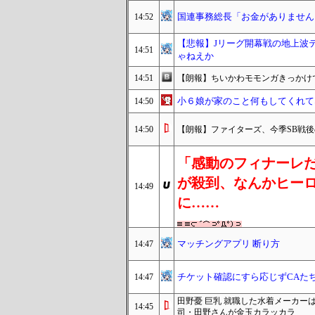
国連事務総長「お金がありません
14:52
【悲報】Jリーグ開幕戦の地上波テレ
14:51
ゃねえか
14:51
【朗報】ちいかわモモンガきっかけで
小６娘が家のこと何もしてくれてな
14:50
14:50
【朗報】ファイターズ、今季SB戦後
「感動のフィナーレ
が殺到、なんかヒー
14:49
に……
マッチングアプリ 断り方
14:47
チケット確認にすら応じずCAた
14:47
田野憂 巨乳 就職した水着メーカー
14:45
司・田野さんが金玉カラッカラ