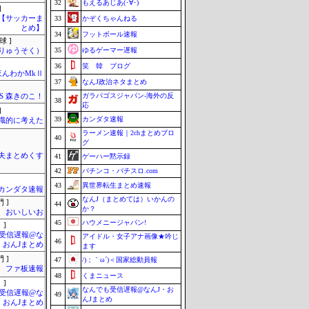
32
もえるあじあ(･∀･)
]
lnet【サッカーま
33
かぞくちゃんねる
とめ】
34
フットボール速報
球 ]
35
ゆるゲーマー遅報
りゅうそく）
36
笑 韓 ブログ
ほんわかMkⅡ
37
なんJ政治ネタまとめ
ガラパゴスジャパン-海外の反
SS 森きのこ！
38
応
]
39
カンダタ速報
識的に考えた
ラーメン速報｜2chまとめブロ
40
グ
夫まとめくす
41
ゲーハー黙示録
42
パチンコ・パチスロ.com
43
異世界転生まとめ速報
カンダタ速報
なんJ（まとめては）いかんの
 ]
44
か？
おいしいお
45
ハウメニージャパン!
 ]
受信遅報@な
アイドル・女子アナ画像★吟じ
46
・おんJまとめ
ます
 ]
47
/)；｀ω´)＜国家総動員報
ファ板速報
48
くまニュース
 ]
なんでも受信遅報@なんJ・お
受信遅報@な
49
んJまとめ
・おんJまとめ