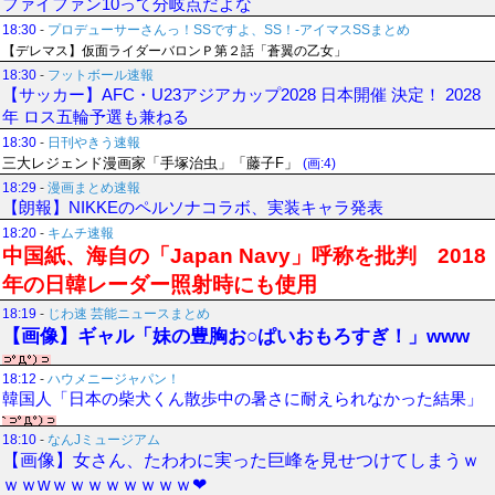
ファイファン10って分岐点だよな
18:30
-
プロデューサーさんっ！SSですよ、SS！-アイマスSSまとめ
【デレマス】仮面ライダーバロンＰ第２話「蒼翼の乙女」
18:30
-
フットボール速報
【サッカー】AFC・U23アジアカップ2028 日本開催 決定！ 2028
年 ロス五輪予選も兼ねる
18:30
-
日刊やきう速報
三大レジェンド漫画家「手塚治虫」「藤子F」
(画:4)
18:29
-
漫画まとめ速報
【朗報】NIKKEのペルソナコラボ、実装キャラ発表
18:20
-
キムチ速報
中国紙、海自の「Japan Navy」呼称を批判 2018
年の日韓レーダー照射時にも使用
18:19
-
じわ速 芸能ニュースまとめ
【画像】ギャル「妹の豊胸お○ぱいおもろすぎ！」www
18:12
-
ハウメニージャパン！
韓国人「日本の柴犬くん散歩中の暑さに耐えられなかった結果」
18:10
-
なんJミュージアム
【画像】女さん、たわわに実った巨峰を見せつけてしまうｗ
ｗｗwｗｗｗｗｗｗｗｗ❤