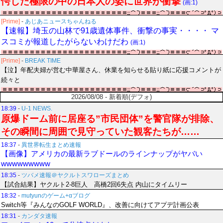
愕した極限の中の日本人の姿に世界が衝撃
(画:1)
[Prime]
-
あじあニュースちゃんねる
【速報】埼玉の山林で91歳遺体事件、衝撃の事実・・・・ マ
スコミが報道したがらないわけだわ
(画:1)
[Prime]
-
BREAK TIME
【泣】年配夫婦が営む中華屋さん、休業を知らせる貼り紙に応援コメントが
続々と
2026/08/08 - 新着順(デフォ)
18:39
-
U-1 NEWS.
原爆ドーム前に居座る”市民団体”を警官隊が排除、
その瞬間に周囲で見守っていた観客たちが……
18:37
-
異世界転生まとめ速報
【画像】アメリカの最新ラブドールのラインナップがヤバい
wwwwwwwww
18:35
-
ツバメ速報＠ヤクルトスワローズまとめ
【試合結果】ヤクルト2-8巨人 高橋2回6失点 内山にタイムリー
18:32
-
mutyunのゲーム+αブログ
Switch等『みんなのGOLF WORLD』、改善に向けてアプデ計画公表
18:31
-
カンダタ速報