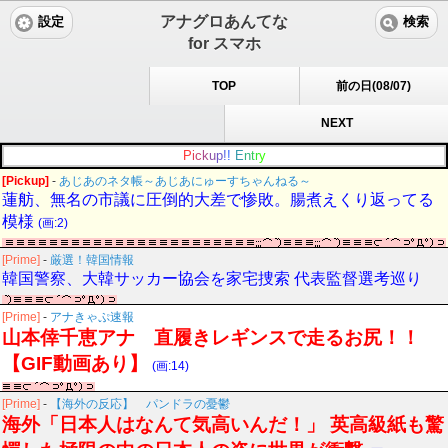
アナグロあんてな
設定
検索
for スマホ
TOP
前の日(08/07)
NEXT
P
i
c
k
u
p
!
!
E
n
t
r
y
[Pickup]
-
あじあのネタ帳～あじあにゅーすちゃんねる～
蓮舫、無名の市議に圧倒的大差で惨敗。腸煮えくり返ってる
模様
(画:2)
[Prime]
-
厳選！韓国情報
韓国警察、大韓サッカー協会を家宅捜索 代表監督選考巡り
[Prime]
-
アナきゃぷ速報
山本倖千恵アナ 直履きレギンスで走るお尻！！
【GIF動画あり】
(画:14)
[Prime]
-
【海外の反応】 パンドラの憂鬱
海外「日本人はなんて気高いんだ！」 英高級紙も驚