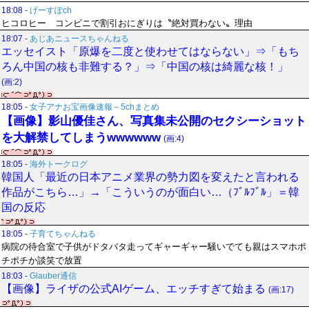
18:08
-
げーすぽch
ヒコロヒー コンビニで割引おにぎりは〝絶対買わない〟理由
18:07
-
あじあニュースちゃんねる
エッセイスト「原爆を二度と使わせてはならない」⇒「もち
ろん中国の核も非難する？」⇒「中国の核は綺麗な核！」
(画:2)
18:05
-
女子アナお宝画像速報－5chまとめ
【画像】影山優佳さん、写真集未公開のセクシーショット
を大解禁してしまうwwwwww
(画:4)
18:05
-
海外トークログ
韓国人「最近の日本アニメ業界の勢力図を変えたと言われる
作品がこちら…」→「こういうのが面白い…（ﾌﾞﾙﾌﾞﾙ」＝韓
国の反応
18:05
-
子育てちゃんねる
病院の待合室で子供がドタバタ走ってギャーギャー騒いでても親はスマホポ
チポチか談笑で放置
18:03
-
Glauber通信
【画像】ライザの公式AIゲーム、エッチすぎて始まる
(画:17)