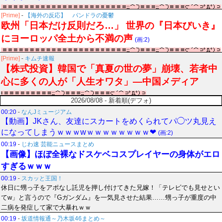
[Prime]
-
【海外の反応】 パンドラの憂鬱
欧州「日本だけ反則だろ…」 世界の『日本びいき』
にヨーロッパ全土から不満の声
(画:2)
[Prime]
-
キムチ速報
【株式投資】韓国で「真夏の世の夢」崩壊、若者中
心に多くの人が「人生オワタ」―中国メディア
2026/08/08 - 新着順(デフォ)
00:20
-
なんJミュージアム
【動画】JKさん、友達にスカートをめくられてパ◯ツ丸見え
になってしまうｗｗｗwｗｗｗｗｗｗｗｗ❤
(画:2)
00:19
-
じわ速 芸能ニュースまとめ
【画像】ほぼ全裸なドスケベコスプレイヤーの身体がエロ
すぎるｗｗｗ
00:19
-
スカッと王国！
休日に甥っ子をアポなし託児を押し付けてきた兄嫁！「テレビでも見せとい
てw」と言うので『Gガンダム』を一気見させた結果……甥っ子が重度の中
二病を発症して家で大暴れｗｗ
00:19
-
坂道情報通～乃木坂46まとめ～