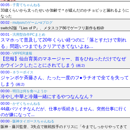
00:05
-
子育てちゃんねる
33歳くらいから太ったせいか加齢で＊が緩んだのかチョビッと漏れるように
なった
00:02
-
mutyunのゲーム+αブログ
switch2版『Lies of P』、メタスコア86でゲーフリ新作を粉砕
00:01
-
汎用型自作PCまとめ
スマホって普及して20年くらい経つのに「落とすだけで割れ
る」問題いつまでもクリアできてないよね…
00:00
-
VIPPER速報
【悲報】仙台育英のマネージャー、首をひねっただけでなぜ
かウインクしたことにされてしまう
(画:2)
00:00
-
ネラーボイス
ジャンポケ斉藤さん、たった一度のフ●ラチオで全てを失って
しまう
(画:2)
00:00
-
明日は何を食べようか
冷やし中華と冷麺一緒にするやつなんなん？
00:00
-
かぞくちゃんねる
44歳バツイチなんだが、仕事が長続きしません。突然仕事に行く
のが嫌になって...
00:00
-
阪神タイガースちゃんねる
阪神・藤川監督、3失点で敗戦投手のドリスに「今までしっかりやってきて