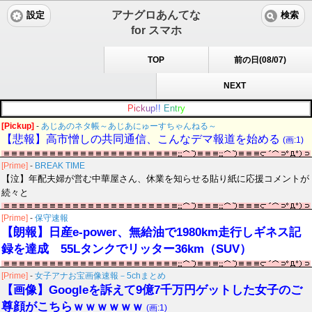
アナグロあんてな
設定
検索
for スマホ
TOP
前の日(08/07)
NEXT
P
i
c
k
u
p
!
!
E
n
t
r
y
[Pickup]
-
あじあのネタ帳～あじあにゅーすちゃんねる～
【悲報】高市憎しの共同通信、こんなデマ報道を始める
(画:1)
[Prime]
-
BREAK TIME
【泣】年配夫婦が営む中華屋さん、休業を知らせる貼り紙に応援コメントが
続々と
[Prime]
-
保守速報
【朗報】日産e-power、無給油で1980km走行しギネス記
録を達成 55Lタンクでリッター36km（SUV）
[Prime]
-
女子アナお宝画像速報－5chまとめ
【画像】Googleを訴えて9億7千万円ゲットした女子のご
尊顔がこちらｗｗｗｗｗｗ
(画:1)