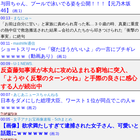
与田ちゃん、プールで泳いでる姿を公開！！！【元乃木坂
46】
(画:1)
00:13
-
まなにゅ～
「お前は自分に甘い」と家族に責められ育った私…３０歳の時、真夏に重度
の熱中症で救急搬送された結果→会社の人たちから叩きつけられた「衝撃の
事実」に絶句
00:11
-
mashlife通信
ショートスリーパー「寝たほうがいいよ」の一言にブチギレ
ｗｗｗｗｗ（動画あり）
(画:1)
00:09
-
U-1 NEWS.
反斎藤知事派が本丸に攻め込まれる窮地に突入、
「ようやく反撃のターンやね」と手際の良さに感心
する人が続出中
00:07
-
あじあニュースちゃんねる
日本をダメにした総理大臣、ワースト１位が同点でこの人ｗ
ｗｗｗｗｗ
(画:2)
00:05
-
女子アナお宝画像速報－5chまとめ
【画像】欲求満たしすぎて逮捕された女子さん、可愛いと
話題にｗｗｗｗｗｗ
(画:3)