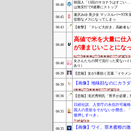
韓国人「13回のサヨナラはすごい
06:46
は無安打で8連勝にストップ
逢沢みゆ 美少女 マッスルバーNT
06:45
従順なメスになってしまっ
06:43
【衝撃】「テレビ大好き」高齢者もテ
高値で米を大量に仕
06:40
が凄まじいことにな
女さんたちの間で流行った変なハイ
06:40
あり）
06:39
【悲報】女が1番効く言葉「イケメ
【画像】地味顔なのにカラダ
06:39
06:36
【悲報】滝沢秀明氏「男手が必要」
日経社説、入管庁の永住許可厳格
国人の意欲をそがないか懸念」「
06:35
後押しすべき」
【画像】ワイ、罪木蜜柑の激
06:35