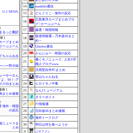
14
mashlife通信
U-1 NEWS.
15
どんぐりこ - 海外の反応
広島東洋カープまとめブロ
16
グ | かーぷぶーん
]
17
厳選！韓国情報
まるっと翻訳
坂道情報通～乃木坂46まと
球 ]
18
め～
カープまとめ
| かーぷぶーん
19
Glauber通信
20
かんにゅー - 韓国の反応
てちゃんねる
働くモノニュース : 人生VIP
21
職人ブログwww
ーハー黙示録
22
汎用型自作PCまとめ
ューサーさん
23
登山ちゃんねる
すよ、SS！-ア
24
ヒロイモノ中毒
マスSSまとめ
画 ]
25
なんJミュージアム
画まとめ速報
26
ネラーボイス
]
27
F1情報通
鬱 海外・韓国
の反応
28
日向坂46まとめ速報
29
海外トークログ
芸能ニュースま
30
明日は何を食べようか
とめ
31
ぷそファン