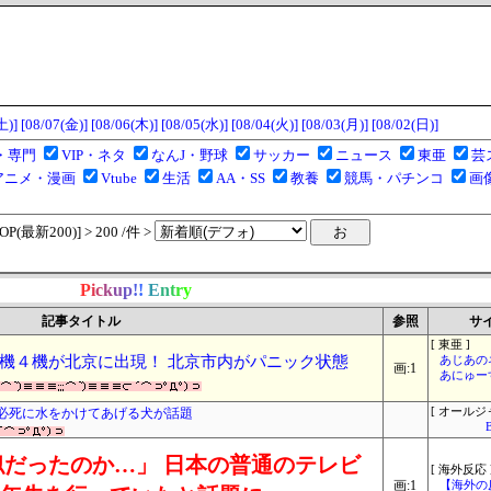
土)]
[08/07(金)]
[08/06(木)]
[08/05(水)]
[08/04(火)]
[08/03(月)]
[08/02(日)]
・専門
VIP・ネタ
なんJ・野球
サッカー
ニュース
東亜
芸
アニメ・漫画
Vtube
生活
AA・SS
教養
競馬・パチンコ
画
(最新200)] > 200 /件 >
P
i
c
k
u
p
!
!
E
n
t
r
y
記事タイトル
参照
サ
[ 東亜 ]
機４機が北京に出現！ 北京市内がパニック状態
あじあの
画:1
あにゅー
必死に水をかけてあげる犬が話題
[ オールジ
だったのか…」 日本の普通のテレビ
[ 海外反応 
画:1
【海外の