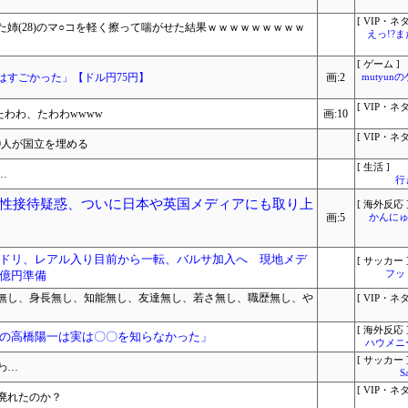
[ VIP・ネタ
姉(28)のマ○コを軽く擦って喘がせた結果ｗｗｗｗｗｗｗｗｗ
えっ!?
[ ゲーム ]
はすごかった」【ドル円75円】
画:2
mutyun
[ VIP・ネタ
たわわ、たわわwwww
画:10
[ VIP・ネタ
60人が国立を埋める
[ 生活 ]
…
行
性接待疑惑、ついに日本や英国メディアにも取り上
[ 海外反応 
画:5
かんにゅ
ドリ、レアル入り目前から一転、バルサ加入へ 現地メデ
[ サッカー 
億円準備
フッ
無し、身長無し、知能無し、友達無し、若さ無し、職歴無し、や
[ VIP・ネタ
[ 海外反応 
の高橋陽一は実は〇〇を知らなかった」
ハウメニ
[ サッカー 
わ…
S
[ VIP・ネタ
廃れたのか？