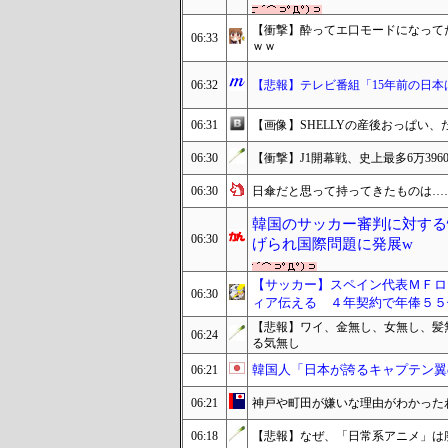
【衝撃】酔ってエ口モードになってた
06:33
ｗｗ
06:32
【悲報】テレビ番組「15年前の日本
06:31
【画像】SHELLYの産後おっぱい、
06:30
【衝撃】J1開幕戦、史上最多6万39
06:30
日傘だと思って持ってきたものは…
韓国のサッカー審判に対する
06:30
げられ国際問題に発展w
【サッカー】スペイン代表ＭＦロ
06:30
ィア伝える ４年契約で年俸５５
【悲報】ワイ、金無し、女無し、髪
06:24
る気無し
韓国人「日本が誇るキャプテン翼
06:21
06:21
神戸や町田が嫌いな理由がわかった
06:18
【悲報】なぜ、「日常系アニメ」は