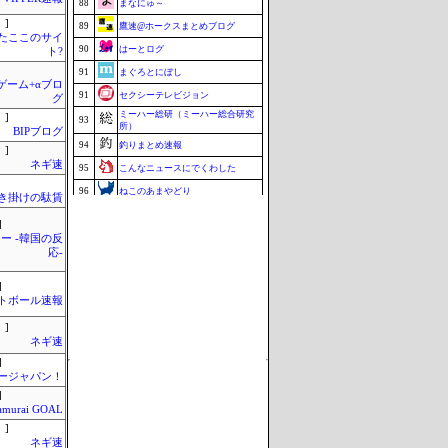
88
まなにゅ～
 ]
89
鷹速@ホークスまとめブログ
またここのサイ
90
はーとログ
ト?
91
まぐろとにぼし
のゲーム+αブロ
91
セクシーテレビジョン
グ
ミーハー総研（ミーハー総合研究
 ]
93
所）
BIPブログ
94
釣りまとめ速報
 ]
ネギ速
95
こんなニュースにでくわした
96
ねこのあまやどり
き掛けの駄賃
96
マラソン速報
]
96
ZAPZAP!
ー -韓国の反
応-
99
究極のまとめ.com
99
ブラウザゲーム速報
]
トボール速報
101
みそパンNEWS
Update 08/08 07:38
 ]
ネギ速
]
ージャパン！
]
amurai GOAL
 ]
ネギ速