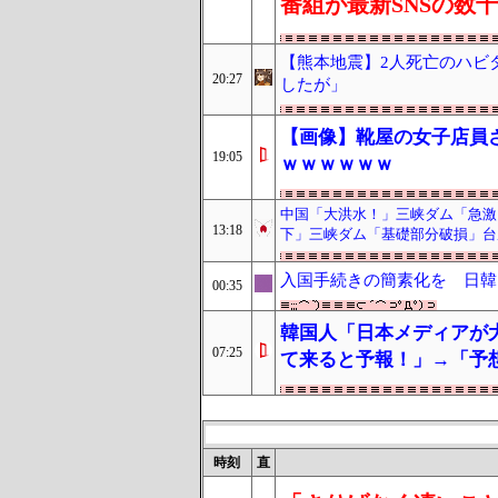
番組が最新SNSの数
【熊本地震】2人死亡のハビ
20:27
したが」
【画像】靴屋の女子店員
19:05
ｗｗｗｗｗｗ
中国「大洪水！」三峡ダム「急激
13:18
下」三峡ダム「基礎部分破損」台
入国手続きの簡素化を 日韓
00:35
韓国人「日本メディアが
07:25
て来ると予報！」→「予
時刻
直