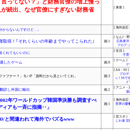
と言ってない？」と財務官僚の増上慢っ
[ 東亜 ]
人が続出、なぜ官僚にすぎない財務省
[ 海外反応 
分からないんですけど…」
[ なんJ・野
A権取得！｢それくらいの年齢までやってこられた｣
画:1
広島東洋
ブログ 
[ 生活 ]
絡くれてもいいのに
子育
[ ゲーム ]
適したゲーム
画:9
ゲ
[ AA・SS ]
プロデ
ファフナー？」モバP「資料だから見といてくれ」
画:3
っ！SSで
イ
[ アニメ・漫
翻訳し外国に輸出
画:2
漫
002年ワールドカップ韓国準決勝も調査すべ
[ 海外反応 
画:1
世界の憂
ディアも一斉に指摘‥」
[ 芸スポ ]
r、AVと間違われて海外でバズるwww
じわ速 