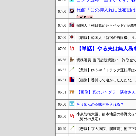
コメダ珈琲「量多いです、客
07:00
旅館「この押入れには布団は
07:00
07:00
韓国人「朝目覚めたらベッドが36
07:00
【朗報】韓国人「新宿の自販機、う
【単話】やる夫は無人島
07:00
06:56
税務署員1億円超脱税疑い 詐取金
06:55
【悲報】ゆうや「トラック運転手は
06:51
【画像】香川って凄かったんだな。
【画像】真のジャグラー演者さん
06:51
06:50
そうめんの薬味何を入れる？
小泉防衛大臣、熊本地震の林野火災
06:50
（海外の反応）
06:49
【悲報】京大病院、脳腫瘍手術で正