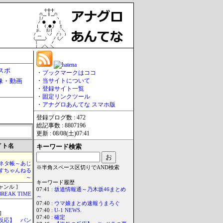
スポ
・
ブックマークはココ
像・動画
・
当サイトについて
・
登録サイト一覧
・
固定リンクツール
・
アナグロあんてな スマホ版
登録ブログ数 : 472
総記事数 : 8807196
更新 : 08/08(土)07:41
イト名
キーワード検索
ネタ帳～あじ
※半角スペース区切りでAND検索
すちゃんねる
～
キーワード履歴
ャンル ]
07:41 :
坂道情報通～乃木坂46まとめ
BREAK TIME
～
07:40 :
ウマ娘まとめ速報うまろぐ
07:40 :
U-1 NEWS.
]
07:40 :
確定
反応】 パン