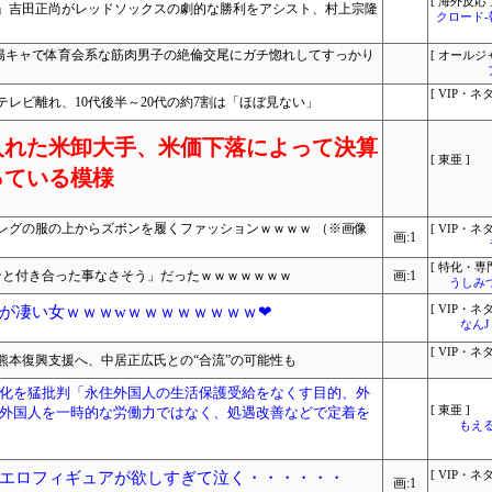
[ 海外反応 
…」吉田正尚がレッドソックスの劇的な勝利をアシスト、村上宗隆
クロード
R 陽キャで体育会系な筋肉男子の絶倫交尾にガチ惚れしてすっかり
[ オールジ
[ VIP・ネタ
レビ離れ、10代後半～20代の約7割は「ほぼ見ない」
入れた米卸大手、米価下落によって決算
[ 東亜 ]
っている模様
レグの服の上からズボンを履くファッションｗｗｗｗ （※画像
[ VIP・ネタ
画:1
[ 特化・専門
ンと付き合った事なさそう」だったｗｗｗｗｗｗｗ
画:1
うしみつ
が凄い女ｗｗｗwｗｗｗｗｗｗｗｗ❤
[ VIP・ネタ
なん
[ VIP・ネタ
熊本復興支援へ、中居正広氏との“合流”の可能性も
化を猛批判「永住外国人の生活保護受給をなくす目的、外
外国人を一時的な労働力ではなく、処遇改善などで定着を
[ 東亜 ]
もえる
エロフィギュアが欲しすぎて泣く・・・・・・
[ VIP・ネタ
画:1