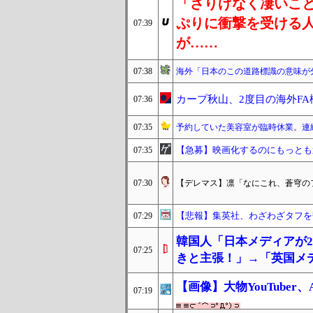
「さりげなく凄いこ
ぷりに衝撃を受ける
07:39
が……
07:38
海外「日本のこの道路標識の意味が
カープ秋山、2度目の海外F
07:36
07:35
予約していた美容室が臨時休業。連
【急募】映画化するのにもっとも
07:35
07:30
【デレマス】凛「なにこれ、蒼穹の
【悲報】集英社、わざわざタフを
07:29
韓国人「日本メディアが2
07:25
きと主張！」→「英国メ
【画像】大物YouTube
07:19