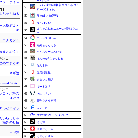
ネラーボイス
ツバメ速報＠東京ヤクルトスワ
50
 ]
ローズまとめ
山ちゃんねる
50
漫画まとめ速報
]
52
なんJ PUSH!!
ース反応まと
２ちゃんねるニュース超速まとめ
め
53
＋
]
54
ニュース30over
ニチカン！
55
婚外ちゃんねる
夫まとめくす
55
ベイスターズNEWS
チンコ ]
57
ほんわか2ちゃんねる
とめのまとめ
58
なんまめ
 ]
59
歴史的速報
ネギ速
]
59
まるっと翻訳
amurai GOAL
61
げーすぽch
チンコ ]
ンコ・パチス
62
あのころの
ロ.com
63
日刊やきう速報
ぐろとにぼし
64
ふぇー速
]
65
mutyunのゲーム+αブログ
んいらっしゃ
66
げぇ速
 海外の反応
 ]
66
スカッと王国！
ネギ速
68
けおけお速報