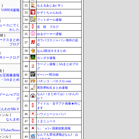
32
もえるあじあ(･∀･)
 ]
VIPPER速報
33
かぞくちゃんねる
34
フットボール速報
]
ュースにでく
35
笑 韓 ブログ
わした
35
ゆるゲーマー遅報
球 ]
ークスまとめ
ガラパゴスジャパン-海外の反
37
ブログ
応
38
なんJ政治ネタまとめ
]
外トークログ
39
カンダタ速報
ラーメン速報｜2chまとめブロ
40
グ
 ]
41
ゲーハー黙示録
お宝画像速報
－5chまとめ
42
パチンコ・パチスロ.com
43
異世界転生まとめ速報
なんJ（まとめては）いかんの
のゲーム+αブロ
44
か？
グ
アイドル・女子アナ画像★吟じ
45
ます
ほんわかMkⅡ
46
ハウメニージャパン!
ャンル ]
なんまめ
47
くまニュース
48
/)；｀ω´)＜国家総動員報
VTuberNews
なんでも受信遅報@なんJ・お
ャンル ]
49
んJまとめ