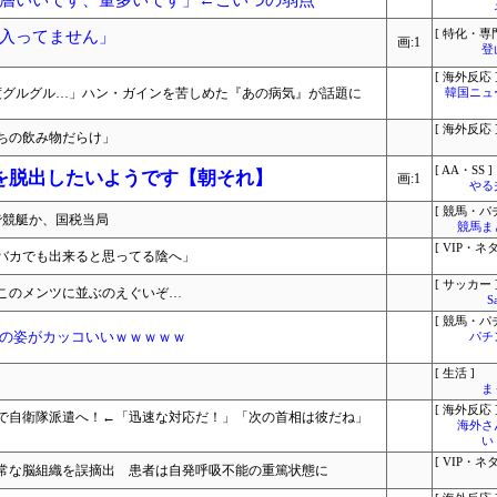
層いいです、量多いです」←こいつの弱点
入ってません」
[ 特化・専門
画:1
登
[ 海外反応 
0度グルグル…」ハン・ガインを苦しめた『あの病気』が話題に
韓国ニュ
[ 海外反応 
ちの飲み物だらけ」
[ AA・SS ]
を脱出したいようです【朝それ】
画:1
やる
[ 競馬・パ
で競艇か、国税当局
競馬ま
[ VIP・ネタ
バカでも出来ると思ってる陰へ」
[ サッカー 
このメンツに並ぶのえぐいぞ…
S
[ 競馬・パ
の姿がカッコいいｗｗｗｗｗ
パチ
[ 生活 ]
ま
[ 海外反応 
で自衛隊派遣へ！←「迅速な対応だ！」「次の首相は彼だね」
海外さ
い
[ VIP・ネタ
常な脳組織を誤摘出 患者は自発呼吸不能の重篤状態に