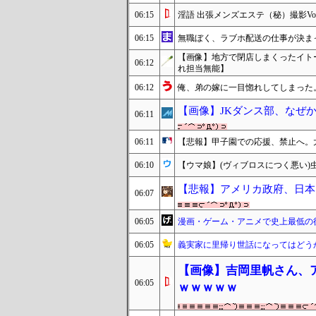
06:15
淫語 出張メンズエステ（秘）撮影Vol
06:15
無職ぼく、ラブホ配送の仕事が決ま
【画像】地方で閉店しまくったイト
06:12
れ担当無能】
06:12
俺、弟の嫁に一目惚れしてしまった
【画像】JKダンス部、なぜか
06:11
06:11
【悲報】甲子園での応援、禁止へ。
06:10
【ウマ娘】(ヴィブロスにつく悪い)
【悲報】アメリカ政府、日本
06:07
06:05
漫画・ゲーム・アニメで史上最低の
06:05
義実家に里帰り世話になってはどう
【画像】吉岡里帆さん、
06:05
ｗｗｗｗｗ