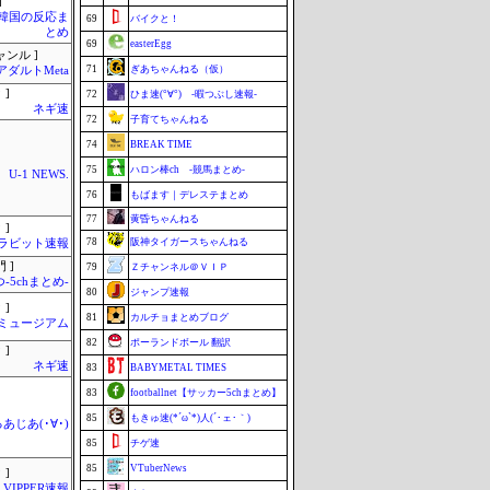
]
-韓国の反応ま
69
バイクと！
とめ
69
easterEgg
ャンル ]
71
ぎあちゃんねる（仮）
アダルトMeta
 ]
72
ひま速(°∀°) -暇つぶし速報-
ネギ速
72
子育てちゃんねる
74
BREAK TIME
75
ハロン棒ch -競馬まとめ-
U-1 NEWS.
76
もばます｜デレステまとめ
77
黄昏ちゃんねる
 ]
78
阪神タイガースちゃんねる
ラビット速報
 ]
79
Ｚチャンネル＠ＶＩＰ
-5chまとめ-
80
ジャンプ速報
 ]
81
カルチョまとめブログ
Jミュージアム
82
ポーランドボール 翻訳
 ]
ネギ速
83
BABYMETAL TIMES
83
footballnet【サッカー5chまとめ】
85
もきゅ速(*´ω`*)人(´･ェ･｀)
あじあ(･∀･)
85
チゲ速
85
VTuberNews
 ]
VIPPER速報