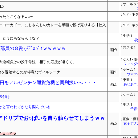
[ オールジ
.5
[ VIP・ネタ
ったらこうなるwww
ーヨーカドー、にじさんじのカレーを半額で投げ売りする【仕入
[ VIP・ネタ
[ 生活 ]
。どうにもならんよな？
浮
部員の８割がﾃﾞｶﾊﾟｲｗｗｗｗｗ
[ 芸スポ ]
画:9
[ なんJ・野
大逆転負けの投手号泣「相手の応援が凄くて」
フィルダ
[ ゲーム ]
虫を退治するのが得意なヴィルシーナ
画:1
ウマツ
[ 東亜 ]
円をアルゼンチン通貨危機と同列扱いへ・・・
画:1
あじあニ
[ ゲーム ]
後付け
[ 生活 ]
かと言われてかなり悩んでいる
子育
アドリブでお○ぱいを自ら触らせてしまうｗｗ
[ 画像・動画
画:5
女子アナ