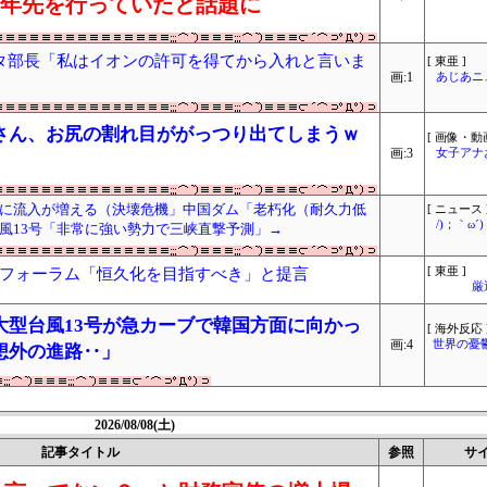
十年先を行っていたと話題に
タ部長「私はイオンの許可を得てから入れと言いま
[ 東亜 ]
画:1
あじあニ
さん、お尻の割れ目ががっつり出てしまうｗ
[ 画像・動画
画:3
女子アナ
に流入が増える（決壊危機」中国ダム「老朽化（耐久力低
[ ニュース 
/)；｀ω
風13号「非常に強い勢力で三峡直撃予測」→
フォーラム「恒久化を目指すべき」と提言
[ 東亜 ]
厳
大型台風13号が急カーブで韓国方面に向かっ
[ 海外反応 
画:4
世界の憂
想外の進路‥」
2026/08/08(土)
記事タイトル
参照
サ