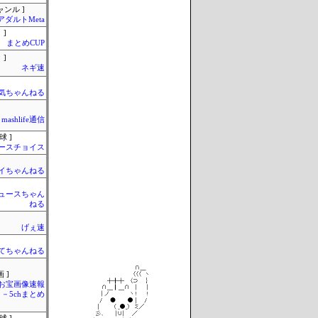
ャンル ]
アダルトMeta
 ]
まとめCUP
 ]
ネギ速
気ちゃんねる
mashlife通信
球 ]
ースチョイス
イちゃんねる
ュースちゃん
ねる
げぇ速
てちゃんねる
 ]
お宝画像速報
－5chまとめ