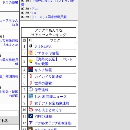
07:40 :
【海外の反応】 パンドラの憂
ドラの憂鬱
鬱
07:39 :
アニ
07:39 :
u u
07:39 :
/)；｀ω´)＜国家総動員報
ュースちゃん
ねる
アナグロあんてな
逆アクセスランキング
 ]
位
印
ブログ
お宝画像速報
－5chまとめ
1
U-1 NEWS.
2
アナきゃぷ速報
]
【海外の反応】 パンド
´)＜国家総動員
3
ラの憂鬱
報
4
キムチ速報
5
カイカイ反応通信
選！韓国情報
6
世界の憂鬱
]
7
保守速報
鬱 海外・韓国
の反応
8
じわ速 芸能ニュース
9
女子アナお宝画像速報
10
やる夫まとめくす
11
VIPPER速報
イト名
12
アナ速‐女子アナ画像速報
13
あじあのネタ帳