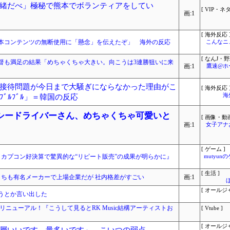
緒だべ」極秘で熊本でボランティアをしてい
[ VIP・ネタ
画:1
[ 海外反応 
本コンテンツの無断使用に「懸念」を伝えたぞ」 海外の反応
こんなニ
[ なんJ・野
監督も満足の結果「めちゃくちゃ大きい。向こうは3連勝狙いに来
画:1
鷹速@ホ
接待問題が今日まで大騒ぎにならなかった理由がこ
[ 海外反応 
海
ﾞﾙﾌﾞﾙ」＝韓国の反応
クシードライバーさん、めちゃくちゃ可愛いと
[ 画像・動画
画:1
女子アナ
[ ゲーム ]
？カプコン好決算で驚異的な“リピート販売”の成果が明らかに』
mutyun
[ 生活 ]
うちも有名メーカーで上場企業だが 社内格差がすごい
画:1
[ オールジ
うとか言い出した
イトをリニューアル！『こうして見るとRK Music結構アーティストお
[ Vtube ]
[ オールジ