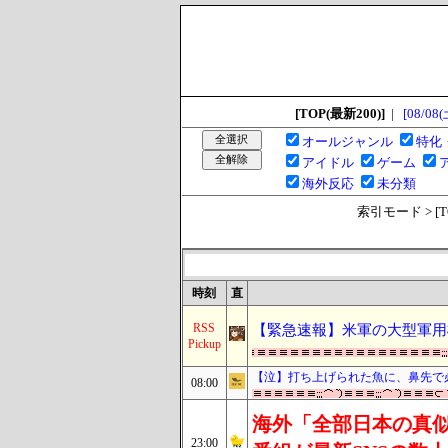
[TOP(最新200)]
|
[08/08(
オールジャンル
特化
アイドル
ゲーム
海外反応
未分類
索引モード > [TOP
時刻
直
RSS
【緊急速報】米軍の大型軍用
Pickup
【泣】打ち上げられた魚に、鼻先で
08:00
海外「全部日本の真似
23:00