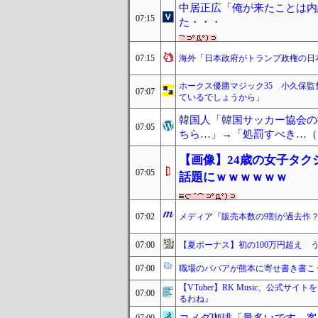
中居正広「俺が来たことは内
07:15
た・・・
07:15
海外「日本政府がトランプ政権の日
ホークス優勝マジック35 小久保
07:07
ているでしょうから」
韓国人「韓国サッカー協会の
07:05
ちら…」→「処罰すべき…（ﾌ
【画像】24歳の女子タ
07:05
話題にｗｗｗｗｗｗ
07:02
メディア『販売本数の9割が過去作
07:00
【夏ボーナス】初の100万円超え 
07:00
職場のババアが熊本に寄せ書き書こ
【VTuber】RK Music、公式サ
07:00
るわね』